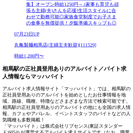
集】オープン時給1250円～♪家事も育児も頑
張る主婦(夫)さんを応援!生活スタイルに合
わせて勤務可能◎家族食堂制度でお子さま
の食事を無償提供！夕飯準備スキップも◎
07月23日UP
丸亀製麺相馬店(主婦主夫歓迎)[111529]
時給1,200円〜
相馬駅の正社員登用ありのアルバイト／バイト求
人情報ならマッハバイト
アルバイト求人情報サイト「マッハバイト」では、相馬駅の
正社員登用ありのアルバイトを始めとしたお仕事情報を地
域、路線、職種、特徴などさまざまな方法で検索可能です。
相馬駅の正社員登用ありのアルバイトの他にも全国の求人情
報、カフェやアパレル、イベントスタッフのバイトなどの人
気職種も多数掲載！
「マッハバイト」は株式会社リブセンス(東証スタンダー
ド:6054) が運営するアルバイト求人サイトです（なお、職業