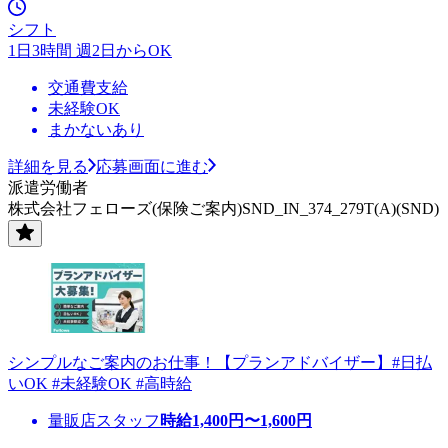
シフト
1日3時間 週2日からOK
交通費支給
未経験OK
まかないあり
詳細を見る
応募画面に進む
派遣労働者
株式会社フェローズ(保険ご案内)SND_IN_374_279T(A)(SND)
シンプルなご案内のお仕事！【プランアドバイザー】#日払
いOK #未経験OK #高時給
量販店スタッフ
時給
1,400
円〜
1,600
円