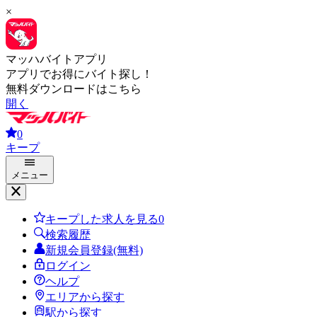
×
マッハバイトアプリ
アプリでお得にバイト探し！
無料ダウンロードはこちら
開く
0
キープ
メニュー
キープした求人を見る
0
検索履歴
新規会員登録(無料)
ログイン
ヘルプ
エリアから探す
駅から探す