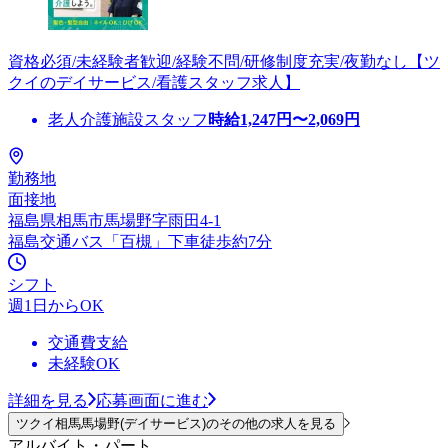
資格必須/未経験者歓迎/経験不問/研修制度充実/夜勤なし【ツ
クイのデイサービス/看護スタッフ求人】
老人介護施設スタッフ
時給
1,247
円〜
2,069
円
勤務地
面接地
福島県相馬市馬場野字雨田4-1
福島交通バス「百槻」下車徒歩約7分
シフト
週1日からOK
交通費支給
未経験OK
詳細を見る
応募画面に進む
ツクイ相馬馬場野(デイサービス)のその他の求人を見る
アルバイト・パート