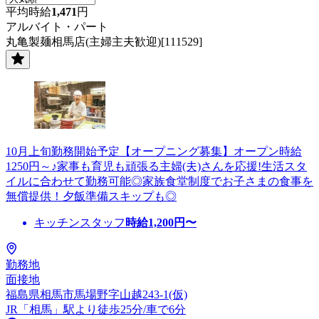
平均時給
1,471
円
アルバイト・パート
丸亀製麺相馬店(主婦主夫歓迎)[111529]
10月上旬勤務開始予定【オープニング募集】オープン時給
1250円～♪家事も育児も頑張る主婦(夫)さんを応援!生活スタ
イルに合わせて勤務可能◎家族食堂制度でお子さまの食事を
無償提供！夕飯準備スキップも◎
キッチンスタッフ
時給
1,200
円〜
勤務地
面接地
福島県相馬市馬場野字山越243-1(仮)
JR「相馬」駅より徒歩25分/車で6分