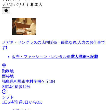
メガネパリミキ 相馬店
メガネ・サングラスの店内販売・簡単なPC入力のお仕事で
す!
販売・ファッション・レンタル
※求人詳細へ記載
勤務地
面接地
福島県相馬市中村字桜ケ丘184
相馬駅 徒歩12分
シフト
1日5時間 週3日からOK