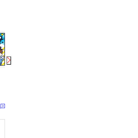
時給
1,500
円〜
2,000
円
時給
1,400
円〜
1,600
円
時給
株式会社レソリューション(23668)
株式会社フェローズ(保険ご案内)SND_IN_374_279T(A)(SND)
株式会社フェローズ(SB経験量販)
相馬駅
相馬駅
相馬
る