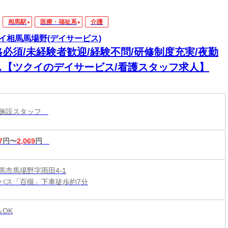
相馬駅
医療・福祉系
介護
イ相馬馬場野(デイサービス)
格必須/未経験者歓迎/経験不問/研修制度充実/夜勤
し【ツクイのデイサービス/看護スタッフ求人】
護施設スタッフ
7
円〜
2,069
円
馬市馬場野字雨田4-1
バス「百槻」下車徒歩約7分
らOK