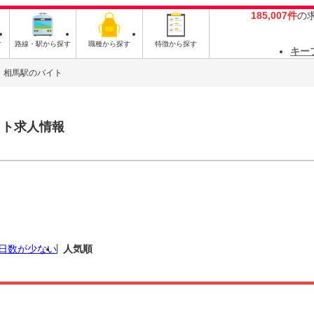
185,007件
の
す
路線・駅から探す
職種から探す
特徴から探す
キー
相馬駅のバイト
イト求人情報
日数が少ない
人気順