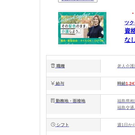
ツク
資
な
職種
老人介
給与
時給
1,24
勤務地・面接地
福島県相
福島交通
シフト
週1日か