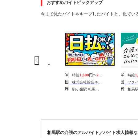
おすすめバイトピックアップ
今まで見たバイトやキープしたバイトと、似てい
時給
1,600
円〜
2,000
円
時給
1
株式会社綜合キャリアオプション(1314GH0810G3★75-S)
ツクイ相馬馬場
駒ケ嶺駅 相馬駅 新地駅
相馬
相馬駅の介護のアルバイト／バイト求人情報な