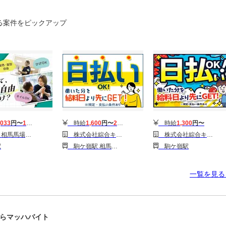
る案件をピックアップ
,033
円〜
1,539
円
時給
1,600
円〜
2,000
円
時給
1,300
円〜
野(デイサービス)
株式会社綜合キャリアオプション(1314GH0810G3★76-S)
株式会社綜合キャリアオプション(1314GH0810G3★54-N)
駅
駒ケ嶺駅 相馬駅 新地駅
駒ケ嶺駅
一覧を見
らマッハバイト