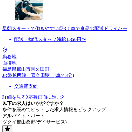
早朝スタートで働きやすい◎3ｔ車で食品の配送ドライバー
配送・物流スタッフ
時給
1,350
円〜
勤務地
面接地
福島県郡山市喜久田町
JR磐越西線 喜久田駅 (車で3分)
交通費支給
詳細を見る
応募画面に進む
以下の求人はいかがですか？
条件を緩めてヒットした求人情報をピックアップ
アルバイト・パート
ツクイ郡山桑野(デイサービス)