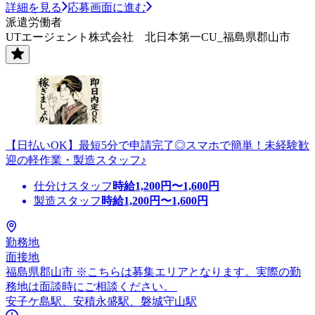
詳細を見る
応募画面に進む
派遣労働者
UTエージェント株式会社 北日本第一CU_福島県郡山市
【日払いOK】最短5分で申請完了◎スマホで簡単！未経験歓
迎の軽作業・製造スタッフ♪
仕分けスタッフ
時給
1,200
円〜
1,600
円
製造スタッフ
時給
1,200
円〜
1,600
円
勤務地
面接地
福島県郡山市 ※こちらは募集エリアとなります。実際の勤
務地は面談時にご相談ください。
安子ケ島駅、安積永盛駅、磐城守山駅