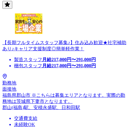
【長期フルタイムスタッフ募集♪】住み込み歓迎★社宅補助
あり♪キャリア支援制度◎簡単軽作業！
製造スタッフ
月給
217,000
円〜
291,000
円
梱包スタッフ
月給
217,000
円〜
291,000
円
勤務地
面接地
福島県郡山市 ※こちらは募集エリアとなります。実際の勤
務地は茨城県下妻市となります。
郡山(福島)駅、安積永盛駅、日和田駅
交通費支給
未経験OK