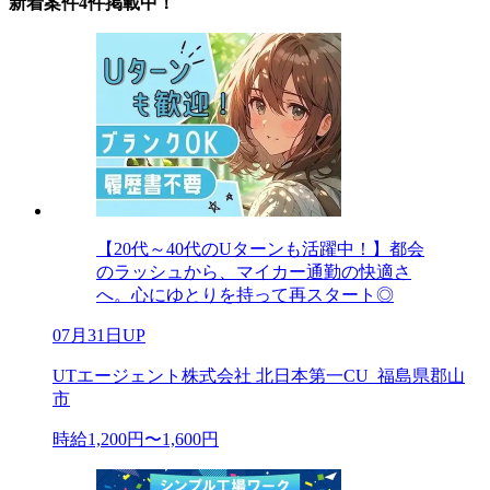
新着案件4件掲載中！
【20代～40代のUターンも活躍中！】都会
のラッシュから、マイカー通勤の快適さ
へ。心にゆとりを持って再スタート◎
07月31日UP
UTエージェント株式会社 北日本第一CU_福島県郡山
市
時給1,200円〜1,600円