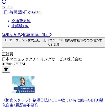
シフト
1日8時間 週5日からOK
交通費支給
未経験OK
詳細を見る
応募画面に進む
UTエージェント株式会社 北日本第一CU_福島県郡山市のその他の求
人を見る
正社員
日本マニュファクチャリングサービス株式会社
01/fuku260724
《検査スタッフ》希望日払いOK⇒欲しい時に給与GET★髪
色自由♪履歴書不要◎