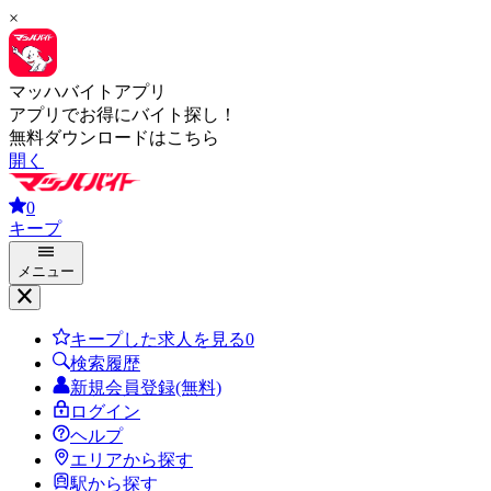
×
マッハバイトアプリ
アプリでお得にバイト探し！
無料ダウンロードはこちら
開く
0
キープ
メニュー
キープした求人を見る
0
検索履歴
新規会員登録(無料)
ログイン
ヘルプ
エリアから探す
駅から探す