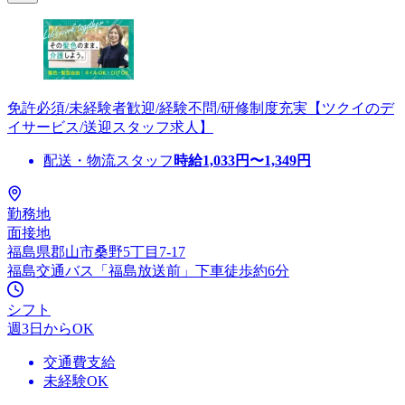
免許必須/未経験者歓迎/経験不問/研修制度充実【ツクイのデ
イサービス/送迎スタッフ求人】
配送・物流スタッフ
時給
1,033
円〜
1,349
円
勤務地
面接地
福島県郡山市桑野5丁目7-17
福島交通バス「福島放送前」下車徒歩約6分
シフト
週3日からOK
交通費支給
未経験OK