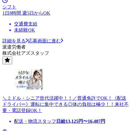
シフト
1日8時間 週5日からOK
交通費支給
未経験OK
詳細を見る
応募画面に進む
派遣労働者
株式会社アズスタッフ
＼ミドル・シニア世代活躍中！！／普通免許でOK！《配送
ドライバー》運転に集中できる◎体の負担は極少！！来社不
要・電話登録OK！
配送・物流スタッフ
日給
13,125
円〜
16,407
円