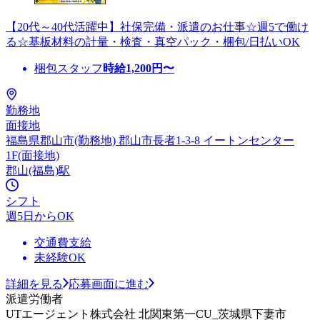
【20代～40代活躍中】社保完備・派遣のお仕事☆週5で働け
る☆基板材料の計量・検査・真空パック・梱包/日払いOK
梱包スタッフ
時給
1,200
円〜
勤務地
面接地
福島県郡山市(勤務地) 郡山市長者1-3-8 イートンセンター
1F(面接地)
郡山(福島)駅
シフト
週5日からOK
交通費支給
未経験OK
詳細を見る
応募画面に進む
派遣労働者
UTエージェント株式会社 北関東第一CU_茨城県下妻市