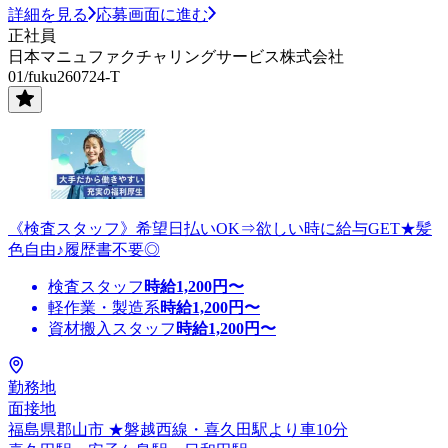
詳細を見る
応募画面に進む
正社員
日本マニュファクチャリングサービス株式会社
01/fuku260724-T
《検査スタッフ》希望日払いOK⇒欲しい時に給与GET★髪
色自由♪履歴書不要◎
検査スタッフ
時給
1,200
円〜
軽作業・製造系
時給
1,200
円〜
資材搬入スタッフ
時給
1,200
円〜
勤務地
面接地
福島県郡山市 ★磐越西線・喜久田駅より車10分