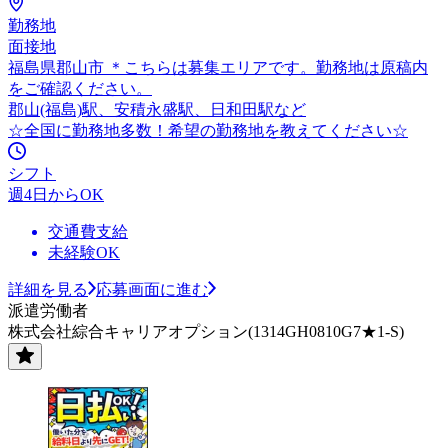
勤務地
面接地
福島県郡山市 ＊こちらは募集エリアです。勤務地は原稿内
をご確認ください。
郡山(福島)駅、安積永盛駅、日和田駅など
☆全国に勤務地多数！希望の勤務地を教えてください☆
シフト
週4日からOK
交通費支給
未経験OK
詳細を見る
応募画面に進む
派遣労働者
株式会社綜合キャリアオプション(1314GH0810G7★1-S)