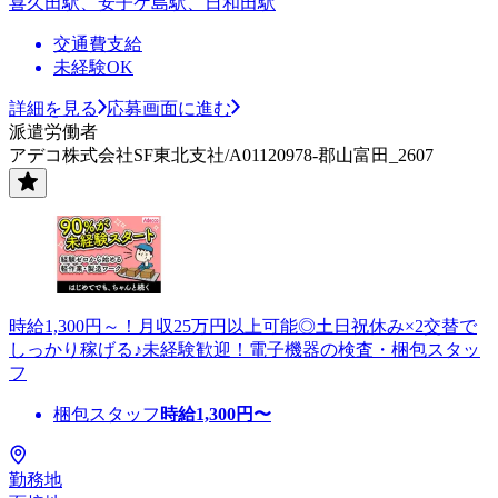
喜久田駅、安子ケ島駅、日和田駅
交通費支給
未経験OK
詳細を見る
応募画面に進む
派遣労働者
アデコ株式会社SF東北支社/A01120978-郡山富田_2607
時給1,300円～！月収25万円以上可能◎土日祝休み×2交替で
しっかり稼げる♪未経験歓迎！電子機器の検査・梱包スタッ
フ
梱包スタッフ
時給
1,300
円〜
勤務地