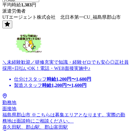
平均時給
1,383
円
派遣労働者
UTエージェント株式会社 北日本第一CU_福島県郡山市
＼未経験歓迎／研修充実で知識・経験ゼロでも安心◎正社員
採用×日払いOK！電話・WEB面接実施中♪
仕分けスタッフ
時給
1,200
円〜
1,600
円
製造スタッフ
時給
1,200
円〜
1,600
円
勤務地
面接地
福島県郡山市 ※こちらは募集エリアとなります。実際の勤
務地は面談時にご相談ください。
喜久田駅、郡山駅、郡山富田駅