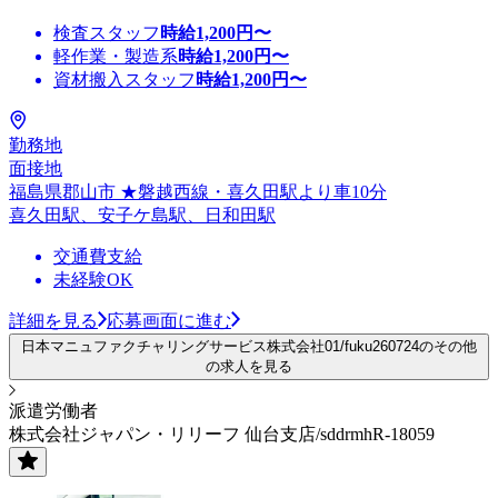
検査スタッフ
時給
1,200
円〜
軽作業・製造系
時給
1,200
円〜
資材搬入スタッフ
時給
1,200
円〜
勤務地
面接地
福島県郡山市 ★磐越西線・喜久田駅より車10分
喜久田駅、安子ケ島駅、日和田駅
交通費支給
未経験OK
詳細を見る
応募画面に進む
日本マニュファクチャリングサービス株式会社01/fuku260724のその他
の求人を見る
派遣労働者
株式会社ジャパン・リリーフ 仙台支店/sddrmhR-18059