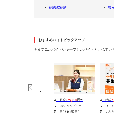
福島駅(福島)
曽
おすすめバイトピックアップ
今まで見たバイトやキープしたバイトと、似てい
月給
225,000
円〜
時給
2
auショップイオンモールいわき小名浜 (株式会社アクセスブリッジ)
りらくる 
泉(ＪＲ)駅 泉(福島交通)駅 いわき駅
いわき駅 湯本駅 内郷駅 植田(福島)駅 勿来