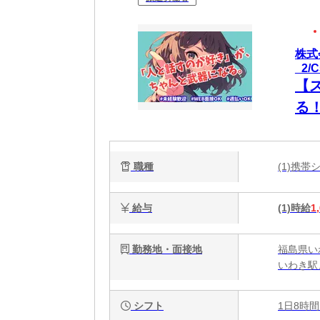
株式
_2/C
【
る
職種
(1)携
給与
(1)時給
1
勤務地・面接地
福島県い
いわき駅
シフト
1日8時間