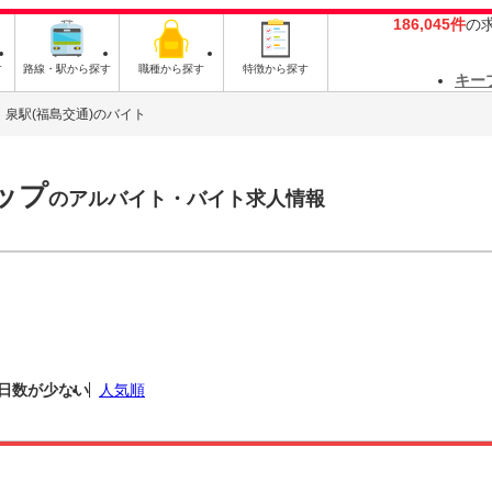
186,045件
の
す
路線・駅から探す
職種から探す
特徴から探す
キー
泉駅(福島交通)のバイト
ップ
のアルバイト・バイト求人情報
日数が少ない
人気順