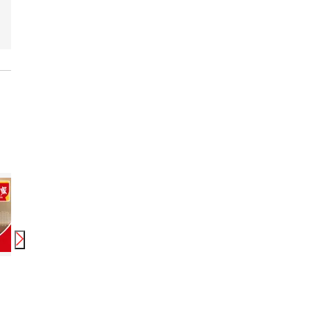
時給
1,033
円〜
1,529
円
時給
2,088
円〜
3,510
円
時給
ツクイいわき小名浜グループホーム
りらくる 小名浜店3
すき家 い
いわき駅 湯本駅 内郷駅 植田(福島)駅 勿来駅 磯原駅 大津港駅 高萩駅 広野(福島)駅
いわき駅 湯本駅 内郷駅 植田(福島)駅 