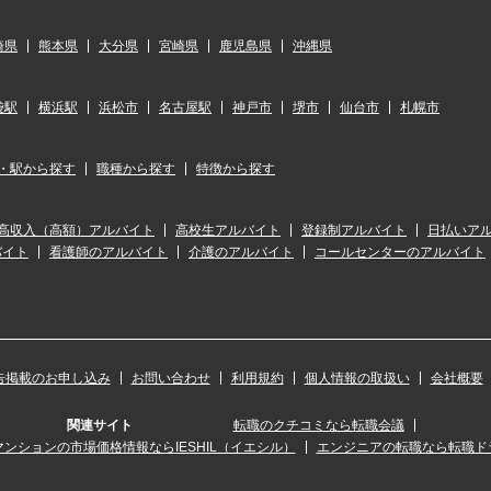
崎県
熊本県
大分県
宮崎県
鹿児島県
沖縄県
袋駅
横浜駅
浜松市
名古屋駅
神戸市
堺市
仙台市
札幌市
・駅から探す
職種から探す
特徴から探す
高収入（高額）アルバイト
高校生アルバイト
登録制アルバイト
日払いア
バイト
看護師のアルバイト
介護のアルバイト
コールセンターのアルバイト
告掲載のお申し込み
お問い合わせ
利用規約
個人情報の取扱い
会社概要
関連サイト
転職のクチコミなら転職会議
ンションの市場価格情報ならIESHIL（イエシル）
エンジニアの転職なら転職ド