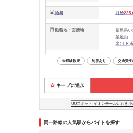
給与
月給
225,
勤務地・面接地
福島県い
業地内
泉(ＪＲ)
未経験歓迎
制服あり
交通費支
キープに追加
UQスポット イオンモールいわき
同一路線の人気駅からバイトを探す