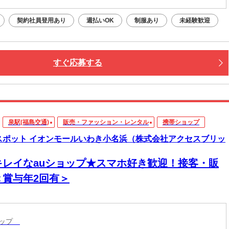
契約社員登用あり
週払いOK
制服あり
未経験歓迎
すぐ応募する
泉駅(福島交通)
販売・ファッション・レンタル
携帯ショップ
スポット イオンモールいわき小名浜（株式会社アクセスブリッ
キレイなauショップ★スマホ好き歓迎！接客・販
＜賞与年2回有＞
ョップ