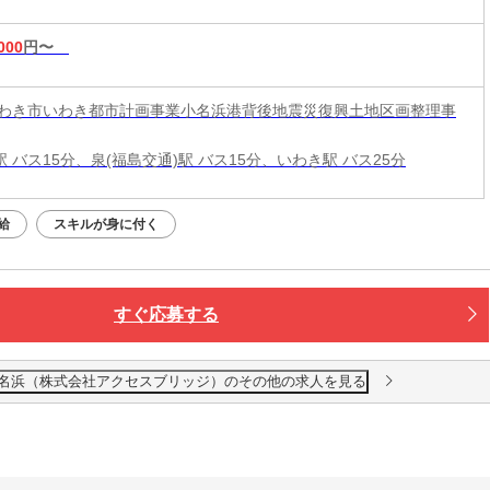
000
円〜
わき市いわき都市計画事業小名浜港背後地震災復興土地区画整理事
駅 バス15分、泉(福島交通)駅 バス15分、いわき駅 バス25分
給
スキルが身に付く
すぐ応募する
小名浜（株式会社アクセスブリッジ）のその他の求人を見る