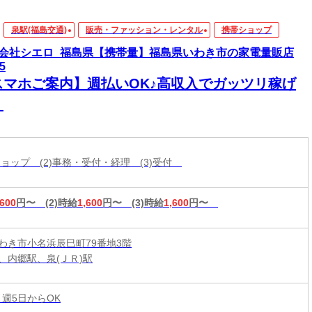
泉駅(福島交通)
販売・ファッション・レンタル
携帯ショップ
会社シエロ_福島県【携帯量】福島県いわき市の家電量販店
5
スマホご案内】週払いOK♪高収入でガッツリ稼げ
！
帯ショップ (2)事務・受付・経理 (3)受付
,600
円〜
(2)時給
1,600
円〜
(3)時給
1,600
円〜
わき市小名浜辰巳町79番地3階
、内郷駅、泉(ＪＲ)駅
 週5日からOK