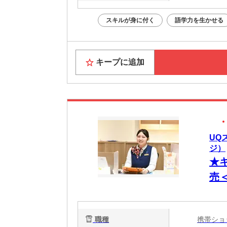
スキルが身に付く
語学力を生かせる
キープに追加
UQ
ジ）
★
売
職種
携帯シ