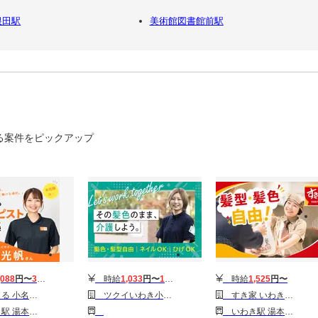
根田駅
美術館図書館前駅
る案件をピックアップ
,088
円〜
3,510
円
時給
1,033
円〜
1,529
円
時給
1,525
円〜
小名浜店1
ツクイいわき小名浜グループホーム
すき家 いわき小名浜店3
駅 磯原駅 大津港駅 高萩駅 広野(福島)駅
いわき駅 湯本駅 内郷駅 植田(福島)駅 勿来駅 磯原駅 大津港駅 高萩駅 広野(福島)駅