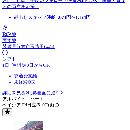
方に！昇給・手厚いフォロー・扶養内相談OK！家事・育児
との両立を応援！
品出しスタッフ
時給
1,074
円〜
1,124
円
勤務地
面接地
茨城県行方市玉造甲642-1
シフト
1日4時間 週3日からOK
交通費支給
未経験OK
詳細を見る
応募画面に進む
アルバイト・パート
ベイシア Fd日立(510T) 鮮魚