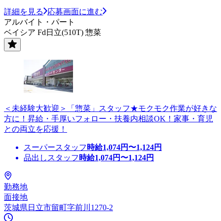
詳細を見る
応募画面に進む
アルバイト・パート
ベイシア Fd日立(510T) 惣菜
＜未経験大歓迎＞「惣菜」スタッフ★モクモク作業が好きな
方に！昇給・手厚いフォロー・扶養内相談OK！家事・育児
との両立を応援！
スーパースタッフ
時給
1,074
円〜
1,124
円
品出しスタッフ
時給
1,074
円〜
1,124
円
勤務地
面接地
茨城県日立市留町字前川1270-2