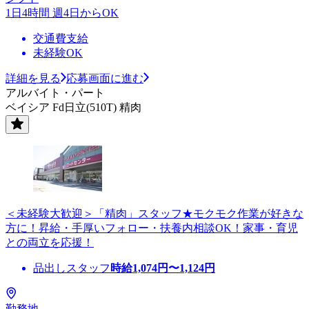
1日4時間 週4日からOK
交通費支給
未経験OK
詳細を見る
応募画面に進む
アルバイト・パート
ベイシア Fd日立(510T) 精肉
＜未経験大歓迎＞「精肉」スタッフ★モクモク作業が好きな
方に！昇給・手厚いフォロー・扶養内相談OK！家事・育児
との両立を応援！
品出しスタッフ
時給
1,074
円〜
1,124
円
勤務地