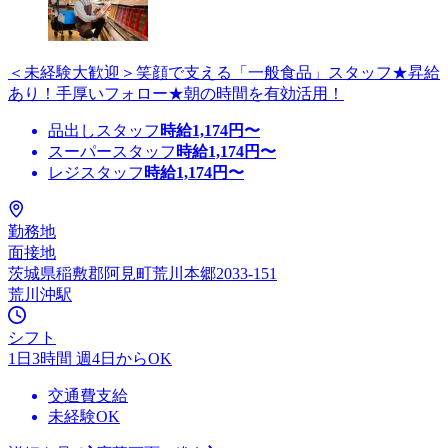
＜未経験大歓迎＞笑顔で支える「一般食品」スタッフ★昇給
あり！手厚いフォロー★朝の時間を有効活用！
品出しスタッフ
時給
1,174
円〜
スーパースタッフ
時給
1,174
円〜
レジスタッフ
時給
1,174
円〜
勤務地
面接地
茨城県稲敷郡阿見町荒川本郷2033-151
荒川沖駅
シフト
1日3時間 週4日からOK
交通費支給
未経験OK