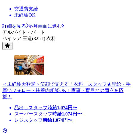
交通費支給
未経験OK
詳細を見る
応募画面に進む
アルバイト・パート
ベイシア 玉造(325T) 衣料
＜未経験大歓迎＞笑顔で支える「衣料」スタッフ★昇給・手
厚いフォロー・扶養内相談OK！家事・育児との両立を応
援！
品出しスタッフ
時給
1,074
円〜
スーパースタッフ
時給
1,074
円〜
レジスタッフ
時給
1,074
円〜