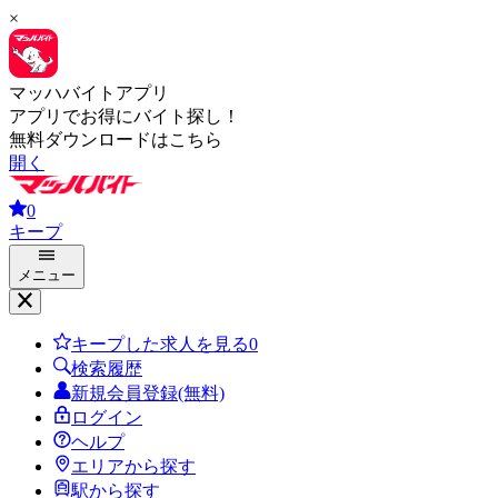
×
マッハバイトアプリ
アプリでお得にバイト探し！
無料ダウンロードはこちら
開く
0
キープ
メニュー
キープした求人を見る
0
検索履歴
新規会員登録(無料)
ログイン
ヘルプ
エリアから探す
駅から探す