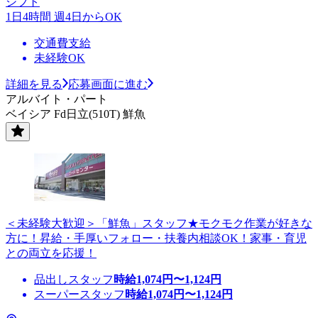
シフト
1日4時間 週4日からOK
交通費支給
未経験OK
詳細を見る
応募画面に進む
アルバイト・パート
ベイシア Fd日立(510T) 鮮魚
＜未経験大歓迎＞「鮮魚」スタッフ★モクモク作業が好きな
方に！昇給・手厚いフォロー・扶養内相談OK！家事・育児
との両立を応援！
品出しスタッフ
時給
1,074
円〜
1,124
円
スーパースタッフ
時給
1,074
円〜
1,124
円