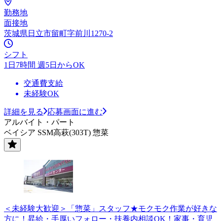
勤務地
面接地
茨城県日立市留町字前川1270-2
シフト
1日7時間 週5日からOK
交通費支給
未経験OK
詳細を見る
応募画面に進む
アルバイト・パート
ベイシア SSM高萩(303T) 惣菜
＜未経験大歓迎＞「惣菜」スタッフ★モクモク作業が好きな
方に！昇給・手厚いフォロー・扶養内相談OK！家事・育児