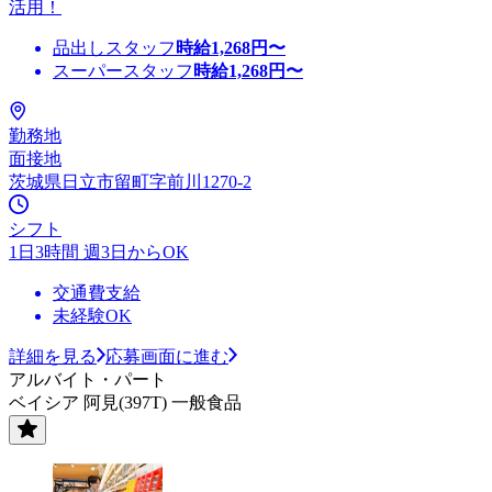
活用！
品出しスタッフ
時給
1,268
円〜
スーパースタッフ
時給
1,268
円〜
勤務地
面接地
茨城県日立市留町字前川1270-2
シフト
1日3時間 週3日からOK
交通費支給
未経験OK
詳細を見る
応募画面に進む
アルバイト・パート
ベイシア 阿見(397T) 一般食品