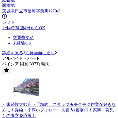
面接地
茨城県日立市留町字前川1270-2
シフト
1日4時間 週4日からOK
交通費支給
未経験OK
詳細を見る
応募画面に進む
アルバイト・パート
ベイシア 阿見(397T) 精肉
＜未経験大歓迎＞「精肉」スタッフ★モクモク作業が好きな
方に！昇給・手厚いフォロー・扶養内相談OK！家事・育児
との両立を応援！