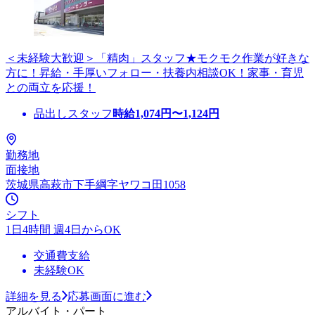
＜未経験大歓迎＞「精肉」スタッフ★モクモク作業が好きな
方に！昇給・手厚いフォロー・扶養内相談OK！家事・育児
との両立を応援！
品出しスタッフ
時給
1,074
円〜
1,124
円
勤務地
面接地
茨城県高萩市下手綱字ヤワコ田1058
シフト
1日4時間 週4日からOK
交通費支給
未経験OK
詳細を見る
応募画面に進む
アルバイト・パート