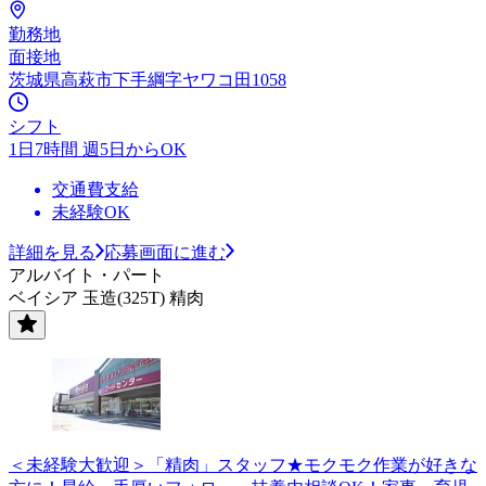
勤務地
面接地
茨城県高萩市下手綱字ヤワコ田1058
シフト
1日7時間 週5日からOK
交通費支給
未経験OK
詳細を見る
応募画面に進む
アルバイト・パート
ベイシア 玉造(325T) 精肉
＜未経験大歓迎＞「精肉」スタッフ★モクモク作業が好きな