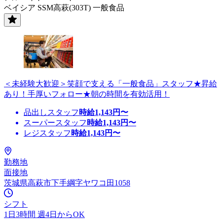
ベイシア SSM高萩(303T) 一般食品
＜未経験大歓迎＞笑顔で支える「一般食品」スタッフ★昇給
あり！手厚いフォロー★朝の時間を有効活用！
品出しスタッフ
時給
1,143
円〜
スーパースタッフ
時給
1,143
円〜
レジスタッフ
時給
1,143
円〜
勤務地
面接地
茨城県高萩市下手綱字ヤワコ田1058
シフト
1日3時間 週4日からOK