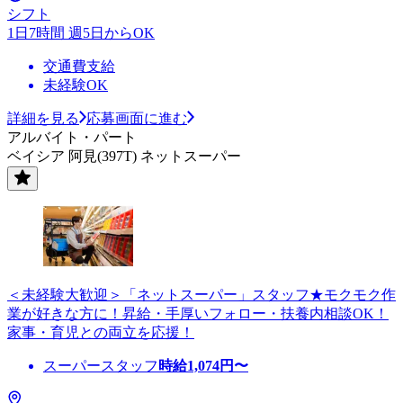
シフト
1日7時間 週5日からOK
交通費支給
未経験OK
詳細を見る
応募画面に進む
アルバイト・パート
ベイシア 阿見(397T) ネットスーパー
＜未経験大歓迎＞「ネットスーパー」スタッフ★モクモク作
業が好きな方に！昇給・手厚いフォロー・扶養内相談OK！
家事・育児との両立を応援！
スーパースタッフ
時給
1,074
円〜