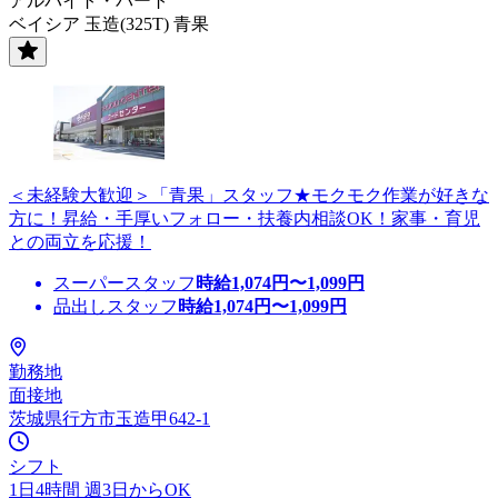
アルバイト・パート
ベイシア 玉造(325T) 青果
＜未経験大歓迎＞「青果」スタッフ★モクモク作業が好きな
方に！昇給・手厚いフォロー・扶養内相談OK！家事・育児
との両立を応援！
スーパースタッフ
時給
1,074
円〜
1,099
円
品出しスタッフ
時給
1,074
円〜
1,099
円
勤務地
面接地
茨城県行方市玉造甲642-1
シフト
1日4時間 週3日からOK