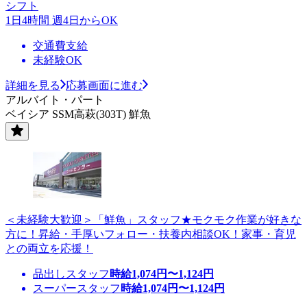
シフト
1日4時間 週4日からOK
交通費支給
未経験OK
詳細を見る
応募画面に進む
アルバイト・パート
ベイシア SSM高萩(303T) 鮮魚
＜未経験大歓迎＞「鮮魚」スタッフ★モクモク作業が好きな
方に！昇給・手厚いフォロー・扶養内相談OK！家事・育児
との両立を応援！
品出しスタッフ
時給
1,074
円〜
1,124
円
スーパースタッフ
時給
1,074
円〜
1,124
円