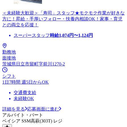
＜未経験大歓迎＞「寿司」スタッフ★モクモク作業が好きな
方に！昇給・手厚いフォロー・扶養内相談OK！家事・育児
との両立を応援！
スーパースタッフ
時給
1,074
円〜
1,124
円
勤務地
面接地
茨城県日立市留町字前川1270-2
シフト
1日7時間 週5日からOK
交通費支給
未経験OK
詳細を見る
応募画面に進む
アルバイト・パート
ベイシア SSM高萩(303T) レジ