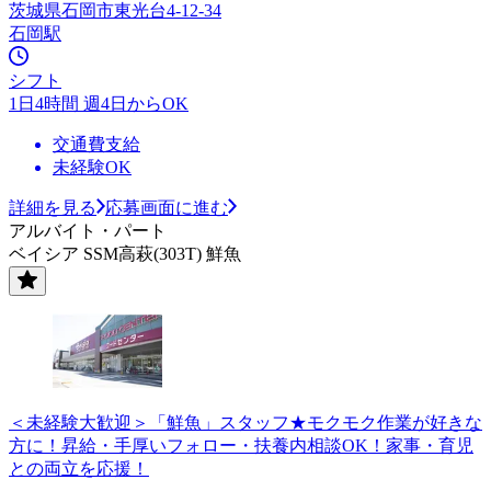
茨城県石岡市東光台4-12-34
石岡駅
シフト
1日4時間 週4日からOK
交通費支給
未経験OK
詳細を見る
応募画面に進む
アルバイト・パート
ベイシア SSM高萩(303T) 鮮魚
＜未経験大歓迎＞「鮮魚」スタッフ★モクモク作業が好きな
方に！昇給・手厚いフォロー・扶養内相談OK！家事・育児
との両立を応援！