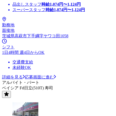
品出しスタッフ
時給
1,074
円〜
1,124
円
スーパースタッフ
時給
1,074
円〜
1,124
円
勤務地
面接地
茨城県高萩市下手綱字ヤワコ田1058
シフト
1日4時間 週4日からOK
交通費支給
未経験OK
詳細を見る
応募画面に進む
アルバイト・パート
ベイシア Fd日立(510T) 寿司