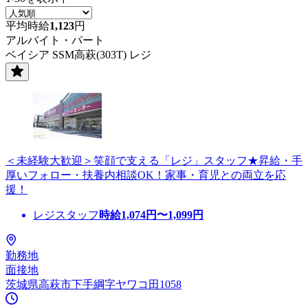
平均時給
1,123
円
アルバイト・パート
ベイシア SSM高萩(303T) レジ
＜未経験大歓迎＞笑顔で支える「レジ」スタッフ★昇給・手
厚いフォロー・扶養内相談OK！家事・育児との両立を応
援！
レジスタッフ
時給
1,074
円〜
1,099
円
勤務地
面接地
茨城県高萩市下手綱字ヤワコ田1058