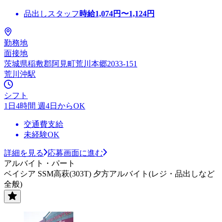
品出しスタッフ
時給
1,074
円〜
1,124
円
勤務地
面接地
茨城県稲敷郡阿見町荒川本郷2033-151
荒川沖駅
シフト
1日4時間 週4日からOK
交通費支給
未経験OK
詳細を見る
応募画面に進む
アルバイト・パート
ベイシア SSM高萩(303T) 夕方アルバイト(レジ・品出しなど
全般)