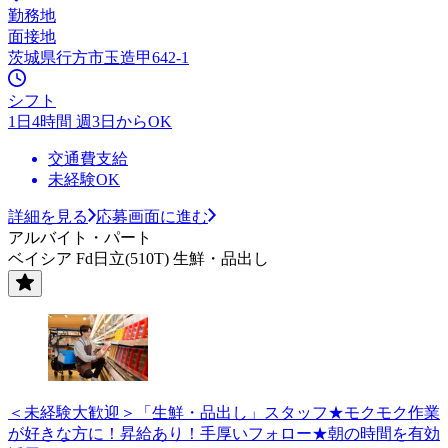
勤務地
面接地
茨城県行方市玉造甲642-1
シフト
1日4時間 週3日からOK
交通費支給
未経験OK
詳細を見る
応募画面に進む
アルバイト・パート
ベイシア Fd日立(510T) 生鮮・品出し
＜未経験大歓迎＞「生鮮・品出し」スタッフ★モクモク作業
が好きな方に！昇給あり！手厚いフォロー★朝の時間を有効