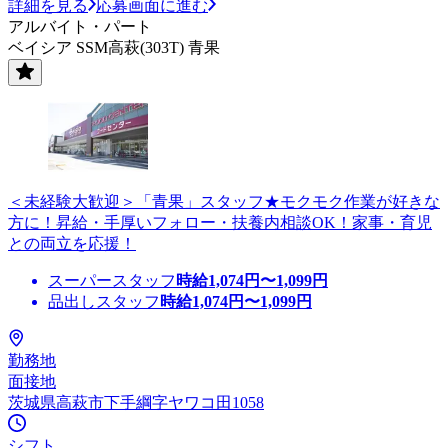
詳細を見る
応募画面に進む
アルバイト・パート
ベイシア SSM高萩(303T) 青果
＜未経験大歓迎＞「青果」スタッフ★モクモク作業が好きな
方に！昇給・手厚いフォロー・扶養内相談OK！家事・育児
との両立を応援！
スーパースタッフ
時給
1,074
円〜
1,099
円
品出しスタッフ
時給
1,074
円〜
1,099
円
勤務地
面接地
茨城県高萩市下手綱字ヤワコ田1058
シフト