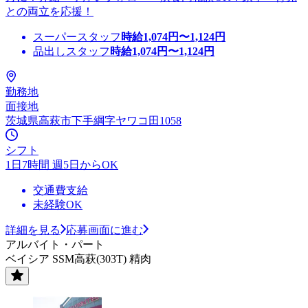
との両立を応援！
スーパースタッフ
時給
1,074
円〜
1,124
円
品出しスタッフ
時給
1,074
円〜
1,124
円
勤務地
面接地
茨城県高萩市下手綱字ヤワコ田1058
シフト
1日7時間 週5日からOK
交通費支給
未経験OK
詳細を見る
応募画面に進む
アルバイト・パート
ベイシア SSM高萩(303T) 精肉