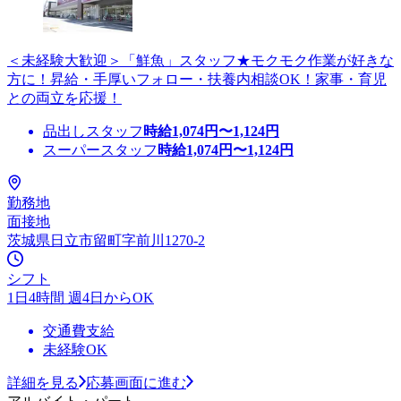
＜未経験大歓迎＞「鮮魚」スタッフ★モクモク作業が好きな
方に！昇給・手厚いフォロー・扶養内相談OK！家事・育児
との両立を応援！
品出しスタッフ
時給
1,074
円〜
1,124
円
スーパースタッフ
時給
1,074
円〜
1,124
円
勤務地
面接地
茨城県日立市留町字前川1270-2
シフト
1日4時間 週4日からOK
交通費支給
未経験OK
詳細を見る
応募画面に進む