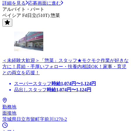
詳細を見る
応募画面に進む
アルバイト・パート
ベイシア Fd日立(510T) 惣菜
＜未経験大歓迎＞「惣菜」スタッフ★モクモク作業が好きな
方に！昇給・手厚いフォロー・扶養内相談OK！家事・育児
との両立を応援！
スーパースタッフ
時給
1,074
円〜
1,124
円
品出しスタッフ
時給
1,074
円〜
1,124
円
勤務地
面接地
茨城県日立市留町字前川1270-2