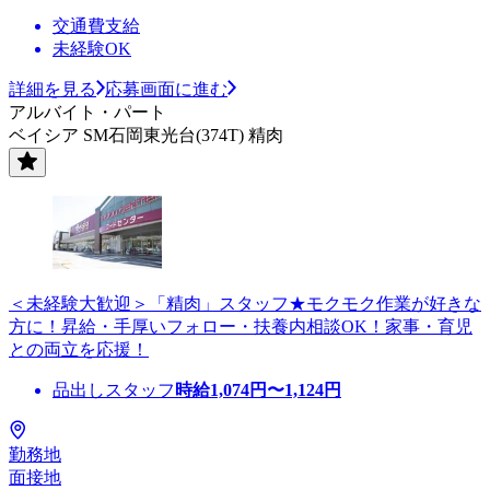
交通費支給
未経験OK
詳細を見る
応募画面に進む
アルバイト・パート
ベイシア SM石岡東光台(374T) 精肉
＜未経験大歓迎＞「精肉」スタッフ★モクモク作業が好きな
方に！昇給・手厚いフォロー・扶養内相談OK！家事・育児
との両立を応援！
品出しスタッフ
時給
1,074
円〜
1,124
円
勤務地
面接地