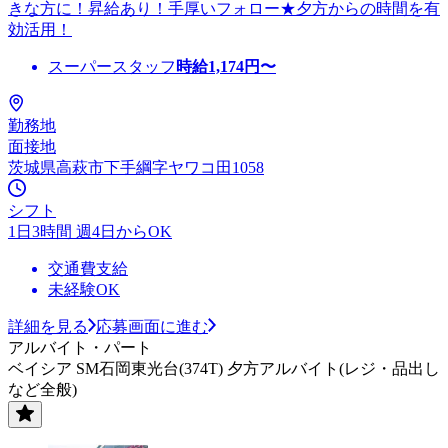
きな方に！昇給あり！手厚いフォロー★夕方からの時間を有
効活用！
スーパースタッフ
時給
1,174
円〜
勤務地
面接地
茨城県高萩市下手綱字ヤワコ田1058
シフト
1日3時間 週4日からOK
交通費支給
未経験OK
詳細を見る
応募画面に進む
アルバイト・パート
ベイシア SM石岡東光台(374T) 夕方アルバイト(レジ・品出し
など全般)