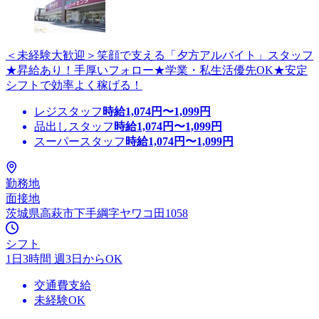
＜未経験大歓迎＞笑顔で支える「夕方アルバイト」スタッフ
★昇給あり！手厚いフォロー★学業・私生活優先OK★安定
シフトで効率よく稼げる！
レジスタッフ
時給
1,074
円〜
1,099
円
品出しスタッフ
時給
1,074
円〜
1,099
円
スーパースタッフ
時給
1,074
円〜
1,099
円
勤務地
面接地
茨城県高萩市下手綱字ヤワコ田1058
シフト
1日3時間 週3日からOK
交通費支給
未経験OK