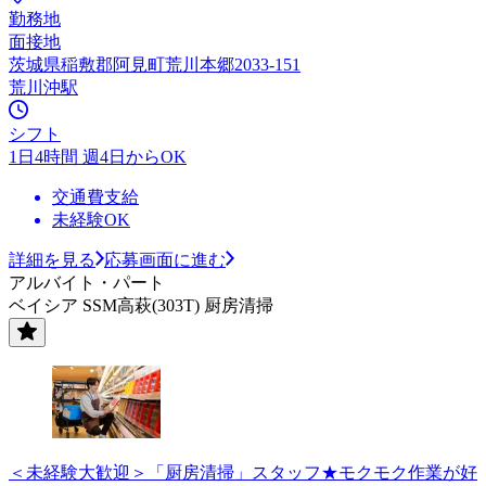
勤務地
面接地
茨城県稲敷郡阿見町荒川本郷2033-151
荒川沖駅
シフト
1日4時間 週4日からOK
交通費支給
未経験OK
詳細を見る
応募画面に進む
アルバイト・パート
ベイシア SSM高萩(303T) 厨房清掃
＜未経験大歓迎＞「厨房清掃」スタッフ★モクモク作業が好