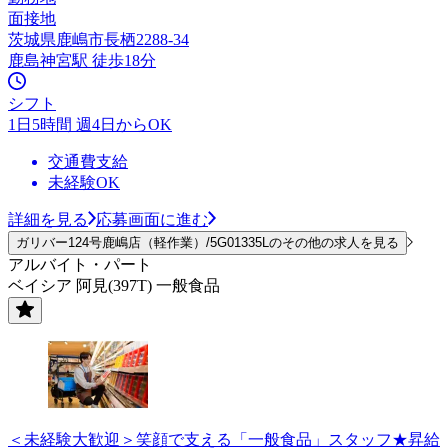
面接地
茨城県鹿嶋市長栖2288-34
鹿島神宮駅 徒歩18分
シフト
1日5時間 週4日からOK
交通費支給
未経験OK
詳細を見る
応募画面に進む
ガリバー124号鹿嶋店（軽作業）/5G01335Lのその他の求人を見る
アルバイト・パート
ベイシア 阿見(397T) 一般食品
＜未経験大歓迎＞笑顔で支える「一般食品」スタッフ★昇給