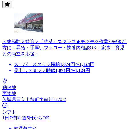
＜未経験大歓迎＞「惣菜」スタッフ★モクモク作業が好きな
方に！昇給・手厚いフォロー・扶養内相談OK！家事・育児
との両立を応援！
スーパースタッフ
時給
1,074
円〜
1,124
円
品出しスタッフ
時給
1,074
円〜
1,124
円
勤務地
面接地
茨城県日立市留町字前川1270-2
シフト
1日7時間 週5日からOK
交通費支給