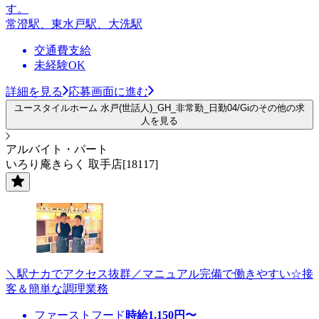
す。
常澄駅、東水戸駅、大洗駅
交通費支給
未経験OK
詳細を見る
応募画面に進む
ユースタイルホーム 水戸(世話人)_GH_非常勤_日勤04/Giのその他の求
人を見る
アルバイト・パート
いろり庵きらく 取手店[18117]
＼駅ナカでアクセス抜群／マニュアル完備で働きやすい☆接
客＆簡単な調理業務
ファーストフード
時給
1,150
円〜