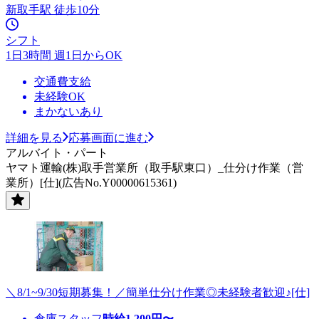
新取手駅 徒歩10分
シフト
1日3時間 週1日からOK
交通費支給
未経験OK
まかないあり
詳細を見る
応募画面に進む
アルバイト・パート
ヤマト運輸(株)取手営業所（取手駅東口）_仕分け作業（営
業所）[仕](広告No.Y00000615361)
＼8/1~9/30短期募集！／簡単仕分け作業◎未経験者歓迎♪[仕]
倉庫スタッフ
時給
1,200
円〜