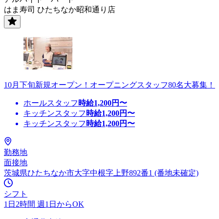
はま寿司 ひたちなか昭和通り店
10月下旬新規オープン！オープニングスタッフ80名大募集！
ホールスタッフ
時給
1,200
円〜
キッチンスタッフ
時給
1,200
円〜
キッチンスタッフ
時給
1,200
円〜
勤務地
面接地
茨城県ひたちなか市大字中根字上野892番1 (番地未確定)
シフト
1日2時間 週1日からOK