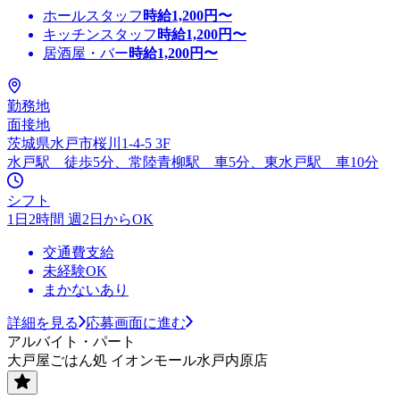
ホールスタッフ
時給
1,200
円〜
キッチンスタッフ
時給
1,200
円〜
居酒屋・バー
時給
1,200
円〜
勤務地
面接地
茨城県水戸市桜川1-4-5 3F
水戸駅 徒歩5分、常陸青柳駅 車5分、東水戸駅 車10分
シフト
1日2時間 週2日からOK
交通費支給
未経験OK
まかないあり
詳細を見る
応募画面に進む
アルバイト・パート
大戸屋ごはん処 イオンモール水戸内原店