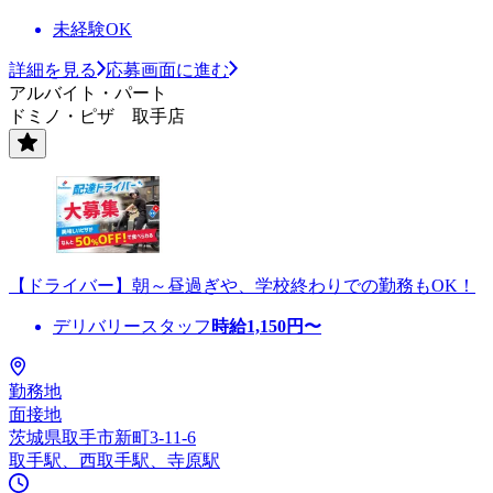
未経験OK
詳細を見る
応募画面に進む
アルバイト・パート
ドミノ・ピザ 取手店
【ドライバー】朝～昼過ぎや、学校終わりでの勤務もOK！
デリバリースタッフ
時給
1,150
円〜
勤務地
面接地
茨城県取手市新町3-11-6
取手駅、西取手駅、寺原駅