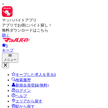
×
マッハバイトアプリ
アプリでお得にバイト探し！
無料ダウンロードはこちら
開く
0
キープ
メニュー
キープした求人を見る
0
検索履歴
新規会員登録(無料)
ログイン
ヘルプ
エリアから探す
駅から探す