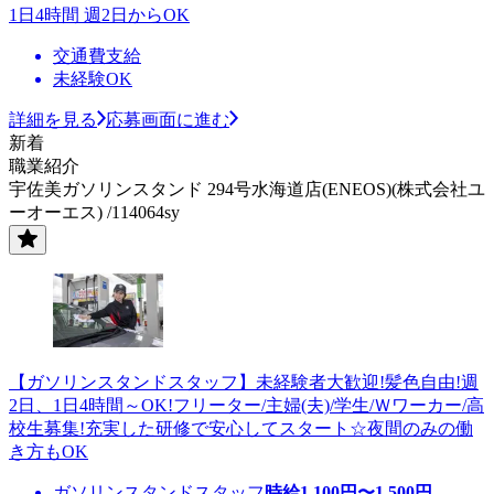
1日4時間 週2日からOK
交通費支給
未経験OK
詳細を見る
応募画面に進む
新着
職業紹介
宇佐美ガソリンスタンド 294号水海道店(ENEOS)(株式会社ユ
ーオーエス) /114064sy
【ガソリンスタンドスタッフ】未経験者大歓迎!髪色自由!週
2日、1日4時間～OK!フリーター/主婦(夫)/学生/Ｗワーカー/高
校生募集!充実した研修で安心してスタート☆夜間のみの働
き方もOK
ガソリンスタンドスタッフ
時給
1,100
円〜
1,500
円