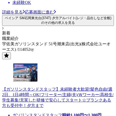
未経験OK
詳細を見る
応募画面に進む
ベイシア SM石岡東光台(374T) 夕方アルバイト(レジ・品出しなど全般)
のその他の求人を見る
新着
職業紹介
宇佐美ガソリンスタンド 51号潮来店(出光)(株式会社ユーオ
ーエス) /114052sy
【ガソリンスタンドスタッフ】未経験者大歓迎!髪色自由!週
2日、1日4時間～OK!フリーター/主婦(夫)/Ｗワーカー/高校生/
学生募集!充実した研修で安心してスタート☆ブランクある
方も受付中！夕方まで
ガソリンスタンドスタッフ
時給
1,100
円〜
1,300
円