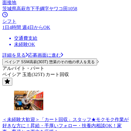
面接地
茨城県高萩市下手綱字ヤワコ田1058
シフト
1日4時間 週4日からOK
交通費支給
未経験OK
詳細を見る
応募画面に進む
ベイシア SSM高萩(303T) 惣菜のその他の求人を見る
アルバイト・パート
ベイシア 玉造(325T) カート回収
＜未経験大歓迎＞「カート回収」スタッフ★モクモク作業が
好きな方に！昇給・手厚いフォロー・扶養内相談OK！家