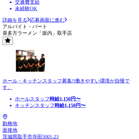
交通費支給
未経験OK
詳細を見る
応募画面に進む
アルバイト・パート
喜多方ラーメン「坂内」取手店
ホール・キッチンスタッフ募集!!働きやすい環境が自慢で
す。
ホールスタッフ
時給
1,150
円〜
キッチンスタッフ
時給
1,150
円〜
勤務地
面接地
茨城県取手市寺田5001-23