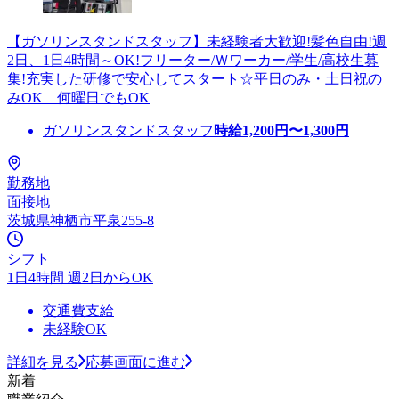
【ガソリンスタンドスタッフ】未経験者大歓迎!髪色自由!週
2日、1日4時間～OK!フリーター/Ｗワーカー/学生/高校生募
集!充実した研修で安心してスタート☆平日のみ・土日祝の
みOK 何曜日でもOK
ガソリンスタンドスタッフ
時給
1,200
円〜
1,300
円
勤務地
面接地
茨城県神栖市平泉255-8
シフト
1日4時間 週2日からOK
交通費支給
未経験OK
詳細を見る
応募画面に進む
新着