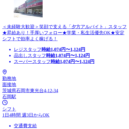
＜未経験大歓迎＞笑顔で支える「夕方アルバイト」スタッフ
★昇給あり！手厚いフォロー★学業・私生活優先OK★安定
シフトで効率よく稼げる！
レジスタッフ
時給
1,074
円〜
1,124
円
品出しスタッフ
時給
1,074
円〜
1,124
円
スーパースタッフ
時給
1,074
円〜
1,124
円
勤務地
面接地
茨城県石岡市東光台4-12-34
石岡駅
シフト
1日4時間 週3日からOK
交通費支給