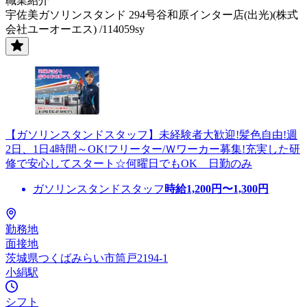
職業紹介
宇佐美ガソリンスタンド 294号谷和原インター店(出光)(株式
会社ユーオーエス) /114059sy
【ガソリンスタンドスタッフ】未経験者大歓迎!髪色自由!週
2日、1日4時間～OK!フリーター/Ｗワーカー募集!充実した研
修で安心してスタート☆何曜日でもOK 日勤のみ
ガソリンスタンドスタッフ
時給
1,200
円〜
1,300
円
勤務地
面接地
茨城県つくばみらい市筒戸2194-1
小絹駅
シフト