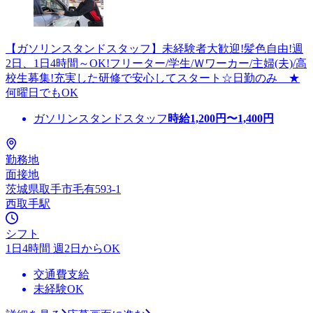
【ガソリンスタンドスタッフ】未経験者大歓迎!髪色自由!週
2日、1日4時間～OK!フリーター/学生/Ｗワーカー/主婦(夫)/高
校生募集!充実した研修で安心してスタート☆日勤のみ ★
何曜日でもOK
ガソリンスタンドスタッフ
時給
1,200
円〜
1,400
円
勤務地
面接地
茨城県取手市毛有593-1
西取手駅
シフト
1日4時間 週2日からOK
交通費支給
未経験OK