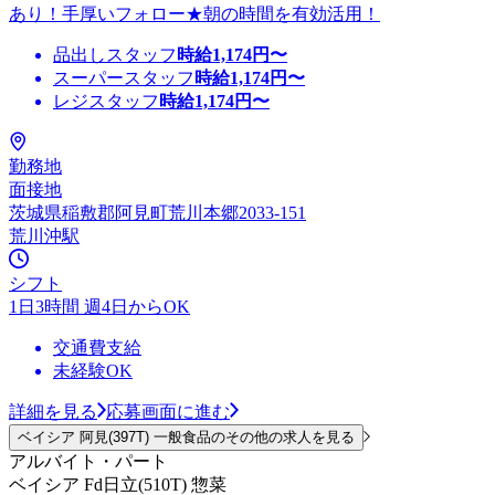
あり！手厚いフォロー★朝の時間を有効活用！
品出しスタッフ
時給
1,174
円〜
スーパースタッフ
時給
1,174
円〜
レジスタッフ
時給
1,174
円〜
勤務地
面接地
茨城県稲敷郡阿見町荒川本郷2033-151
荒川沖駅
シフト
1日3時間 週4日からOK
交通費支給
未経験OK
詳細を見る
応募画面に進む
ベイシア 阿見(397T) 一般食品のその他の求人を見る
アルバイト・パート
ベイシア Fd日立(510T) 惣菜