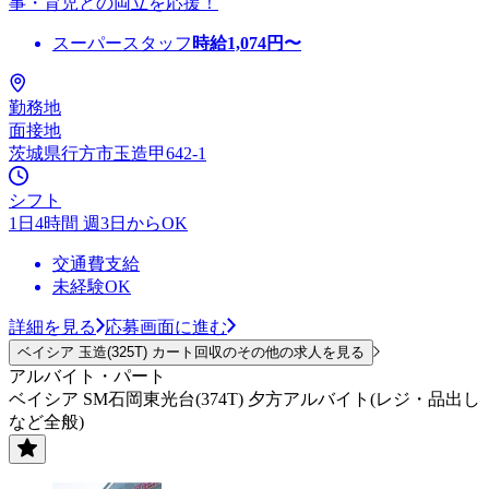
事・育児との両立を応援！
スーパースタッフ
時給
1,074
円〜
勤務地
面接地
茨城県行方市玉造甲642-1
シフト
1日4時間 週3日からOK
交通費支給
未経験OK
詳細を見る
応募画面に進む
ベイシア 玉造(325T) カート回収のその他の求人を見る
アルバイト・パート
ベイシア SM石岡東光台(374T) 夕方アルバイト(レジ・品出し
など全般)