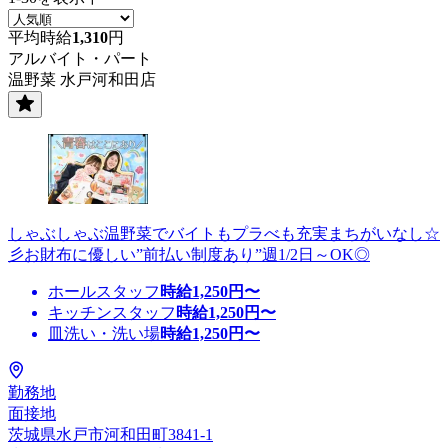
平均時給
1,310
円
アルバイト・パート
温野菜 水戸河和田店
しゃぶしゃぶ温野菜でバイトもプラべも充実まちがいなし☆
彡お財布に優しい”前払い制度あり”週1/2日～OK◎
ホールスタッフ
時給
1,250
円〜
キッチンスタッフ
時給
1,250
円〜
皿洗い・洗い場
時給
1,250
円〜
勤務地
面接地
茨城県水戸市河和田町3841-1