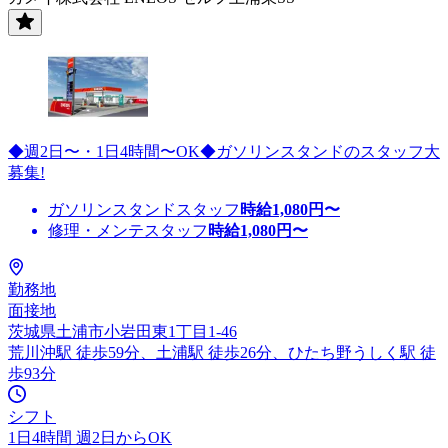
◆週2日〜・1日4時間〜OK◆ガソリンスタンドのスタッフ大
募集!
ガソリンスタンドスタッフ
時給
1,080
円〜
修理・メンテスタッフ
時給
1,080
円〜
勤務地
面接地
茨城県土浦市小岩田東1丁目1-46
荒川沖駅 徒歩59分、土浦駅 徒歩26分、ひたち野うしく駅 徒
歩93分
シフト
1日4時間 週2日からOK