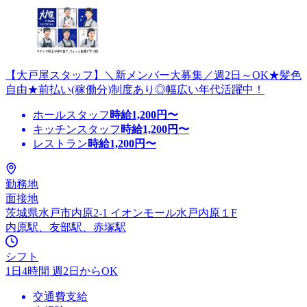
【大戸屋スタッフ】＼新メンバー大募集／週2日～OK★髪色
自由★前払い(稼働分)制度あり◎幅広い年代活躍中！
ホールスタッフ
時給
1,200
円〜
キッチンスタッフ
時給
1,200
円〜
レストラン
時給
1,200
円〜
勤務地
面接地
茨城県水戸市内原2-1 イオンモール水戸内原１F
内原駅、友部駅、赤塚駅
シフト
1日4時間 週2日からOK
交通費支給