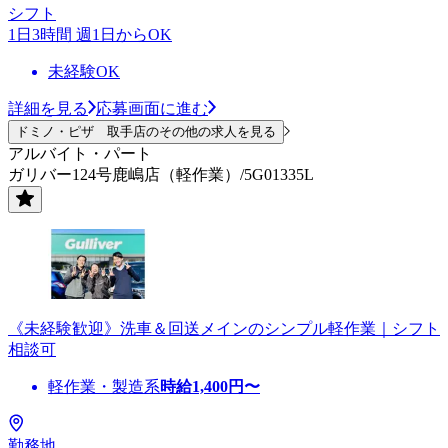
シフト
1日3時間 週1日からOK
未経験OK
詳細を見る
応募画面に進む
ドミノ・ピザ 取手店のその他の求人を見る
アルバイト・パート
ガリバー124号鹿嶋店（軽作業）/5G01335L
《未経験歓迎》洗車＆回送メインのシンプル軽作業｜シフト
相談可
軽作業・製造系
時給
1,400
円〜
勤務地