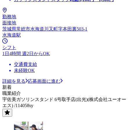
勤務地
面接地
茨城県常総市水海道川又町字本田裏503-1
水海道駅
シフト
1日4時間 週2日からOK
交通費支給
未経験OK
詳細を見る
応募画面に進む
新着
職業紹介
宇佐美ガソリンスタンド 6号取手店(出光)(株式会社ユーオー
エス) /114058sy