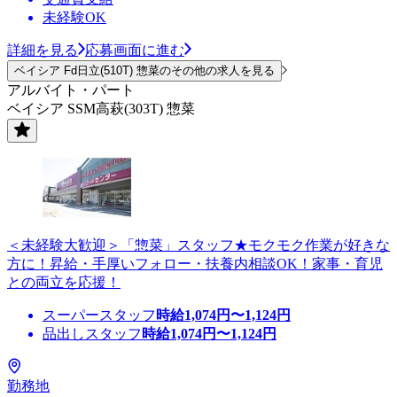
未経験OK
詳細を見る
応募画面に進む
ベイシア Fd日立(510T) 惣菜のその他の求人を見る
アルバイト・パート
ベイシア SSM高萩(303T) 惣菜
＜未経験大歓迎＞「惣菜」スタッフ★モクモク作業が好きな
方に！昇給・手厚いフォロー・扶養内相談OK！家事・育児
との両立を応援！
スーパースタッフ
時給
1,074
円〜
1,124
円
品出しスタッフ
時給
1,074
円〜
1,124
円
勤務地