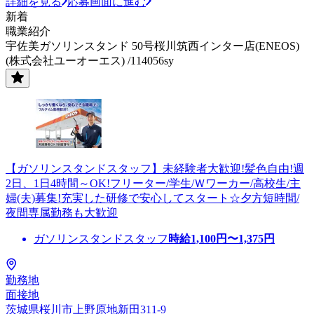
詳細を見る
応募画面に進む
新着
職業紹介
宇佐美ガソリンスタンド 50号桜川筑西インター店(ENEOS)
(株式会社ユーオーエス) /114056sy
【ガソリンスタンドスタッフ】未経験者大歓迎!髪色自由!週
2日、1日4時間～OK!フリーター/学生/Ｗワーカー/高校生/主
婦(夫)募集!充実した研修で安心してスタート☆夕方短時間/
夜間専属勤務も大歓迎
ガソリンスタンドスタッフ
時給
1,100
円〜
1,375
円
勤務地
面接地
茨城県桜川市上野原地新田311-9