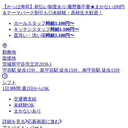
【かっぱ寿司】前払い制度あり/履歴書不要★まかない200円
＆テーマパーク割引も◎未経験・高校生大歓迎！
ホールスタッフ
時給
1,100
円〜
キッチンスタッフ
時給
1,100
円〜
皿洗い・洗い場
時給
1,100
円〜
勤務地
面接地
茨城県守谷市立沢2059-1
守谷駅 徒歩15分、新守谷駅 徒歩15分、南守谷駅 徒歩15分
シフト
1日3時間 週2日からOK
交通費支給
未経験OK
まかないあり
詳細を見る
応募画面に進む
アルバイト・パート