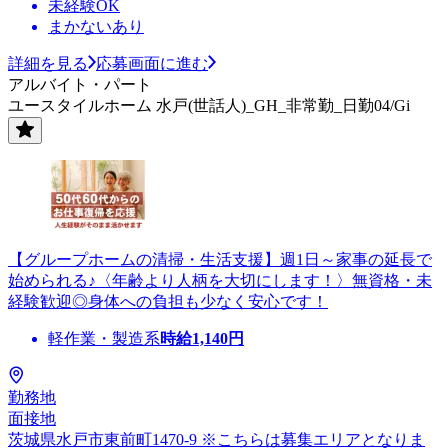
未経験OK
まかないあり
詳細を見る
応募画面に進む
アルバイト・パート
ユースタイルホーム 水戸(世話人)_GH_非常勤_日勤04/Gi
【グループホームの清掃・生活支援】週1日～家事の延長で
始められる♪〈年齢より人柄を大切にします！〉無資格・未
経験歓迎◎身体への負担も少なく安心です！
軽作業・製造系
時給
1,140
円
勤務地
面接地
茨城県水戸市東前町1470-9 ※こちらは募集エリアとなりま