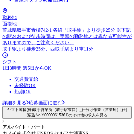
勤務地
面接地
茨城県取手市青柳742-1 各線「取手駅」より徒歩25分 ※下記
の駅名および徒歩時間は、実際の勤務地とは異なる可能性が
ありますので、ご注意ください。
取手駅より徒歩25分、西取手駅より車11分
シフト
1日3時間 週5日からOK
交通費支給
未経験OK
短期OK
詳細を見る
応募画面に進む
ヤマト運輸(株)取手営業所（取手駅東口）_仕分け作業（営業所）[仕]
(広告No.Y00000615361)のその他の求人を見る
アルバイト・パート
カメイ株式会社 ENEOS セルフ土浦東SS