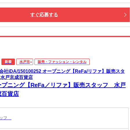
すぐ応募する
新着
水戸市
販売・ファッション・レンタル
会社iDA/150100252 オープニング【ReFa/リファ】販売スタ
 水戸京成百貨店
ープニング【ReFa／リファ】販売スタッフ 水戸
成百貨店
タッフ