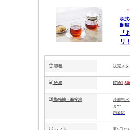
株式
制服
「
リ
職種
販売ス
給与
時給
1,30
勤務地・面接地
茨城県水
ます
内原駅
シフト
週5日か