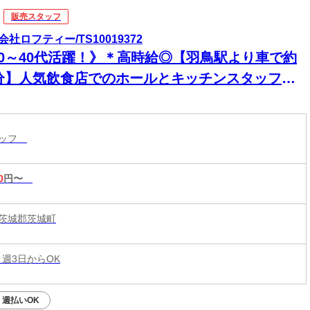
販売スタッフ
会社ロフティー/TS10019372
20～40代活躍！》＊高時給◎【羽鳥駅より車で約
9分】人気飲食店でのホールとキッチンスタッフ≪
3～勤務OK★≫
タッフ
0
円〜
茨城郡茨城町
 週3日からOK
週払いOK