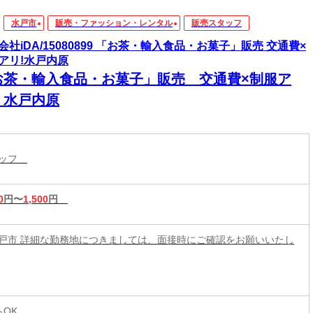
水戸市
販売・ファッション・レンタル
販売スタッフ
会社iDA/15080899 「お茶・輸入食品・お菓子」販売 交通費×
アリ!水戸内原
お茶・輸入食品・お菓子」販売 交通費×制服ア
！水戸内原
タッフ
0
円〜
1,500
円
戸市 詳細な勤務地につきましては、面接時にご確認をお願いいたし
らOK