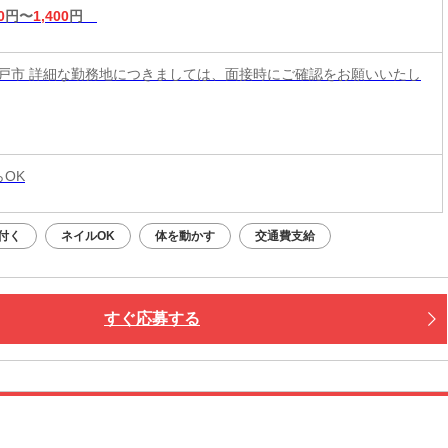
0
円〜
1,400
円
戸市 詳細な勤務地につきましては、面接時にご確認をお願いいたし
らOK
付く
ネイルOK
体を動かす
交通費支給
すぐ応募する