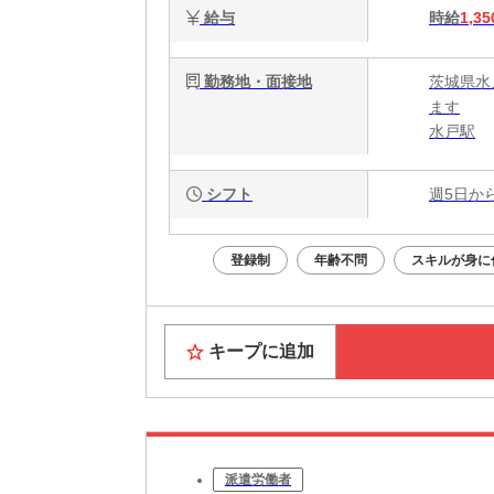
給与
時給
1,35
勤務地・面接地
茨城県水
ます
水戸駅
シフト
週5日か
登録制
年齢不問
スキルが身に
キープに追加
派遣労働者