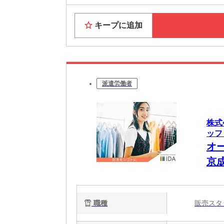
キープに追加
派遣労働者
株式
ッフ
オ
京
職種
販売ス