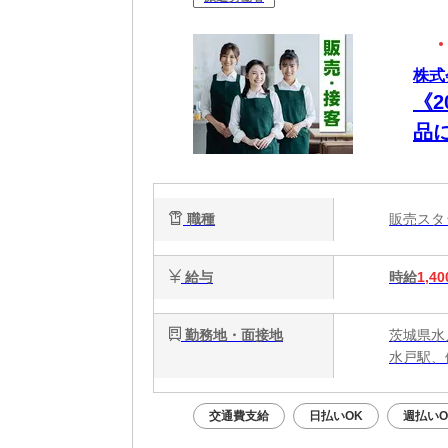
株式
《
品
の
職種
販売ス
給与
時給
1,40
勤務地・面接地
茨城県水
水戸駅、
交通費支給
日払いOK
週払いO