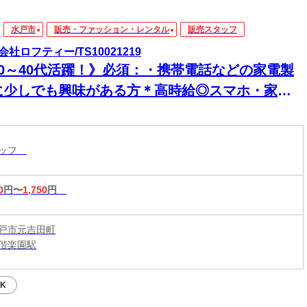
水戸市
販売・ファッション・レンタル
販売スタッフ
会社ロフティー/TS10021219
20～40代活躍！》必須：・携帯電話などの家電製
に少しでも興味がある方＊高時給◎スマホ・家電
保証契約・提案【水戸駅から車で12分】
タッフ
0
円〜
1,750
円
戸市元吉田町
偕楽園駅
K