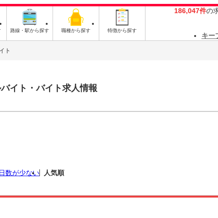
186,047件
の
す
路線・駅から探す
職種から探す
特徴から探す
キー
イト
ルバイト・バイト求人情報
日数が少ない
人気順