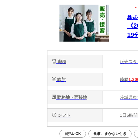
株式
《
1
週
職種
販売ス
給与
時給
1,30
勤務地・面接地
茨城県東
シフト
1日5時間
日払いOK
食事、まかない付き