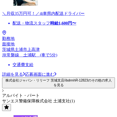
＼月収35万円可！／4t車県内配送ドライバー
配送・物流スタッフ
時給
1,600
円〜
勤務地
面接地
茨城県土浦市上高津
JR常磐線 土浦駅 (車で5分)
交通費支給
詳細を見る
応募画面に進む
株式会社ジャパン・リリーフ 茨城支店/ibdrmhR-12823のその他の求人
を見る
アルバイト・パート
サンエス警備保障株式会社 土浦支社(1)