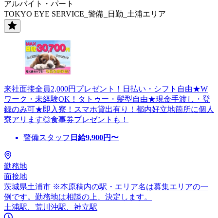
アルバイト・パート
TOKYO EYE SERVICE_警備_日勤_土浦エリア
来社面接全員2,000円プレゼント！日払い・シフト自由★W
ワーク・未経験OK！タトゥー・髪型自由★現金手渡し・登
録のみ可★即入寮！スマホ貸出有り！都内好立地箇所に個人
寮アリます◎食事券プレゼントも！
警備スタッフ
日給
9,900
円〜
勤務地
面接地
茨城県土浦市 ※本原稿内の駅・エリア名は募集エリアの一
例です。勤務地は相談の上、決定します。
土浦駅、荒川沖駅、神立駅