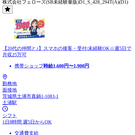
株式会社フェローズ(SB未経験量販)D1_S_428_294T(A)(D1)
【20代の仲間と♪】スマホの接客・受付/未経験OK☆週5日で
月収25万可
携帯ショップ
時給
1,600
円〜
1,900
円
勤務地
面接地
茨城県土浦市真鍋1-1083-1
土浦駅
シフト
1日8時間 週5日からOK
交通費支給