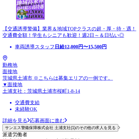
【交通誘導警備】業界＆地域TOPクラスの超・厚・待・遇！
交通費全額！学生もシニアも歓迎！週2日～＆日払い◎
車両誘導スタッフ
日給
12,000
円〜
15,500
円
勤務地
面接地
茨城県土浦市 ※こちらは募集エリアの一例です。
▼面接地
土浦支社：茨城県土浦市桜町1-8-14
交通費支給
未経験OK
詳細を見る
応募画面に進む
サンエス警備保障株式会社 土浦支社(1)のその他の求人を見る
派遣労働者