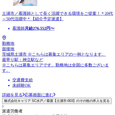
土浦市／看護師として長く活躍できる環境をご提案！＊20代
～50代活躍中＊【紹介予定派遣】
看護師
月給
276,552
円〜
勤務地
面接地
茨城県土浦市 ※こちらは募集エリアの一例となります。
最寄り駅：神立駅など
※こちらは募集エリアです。勤務地は全国に多数ございま
す。
交通費支給
未経験OK
詳細を見る
応募画面に進む
株式会社キャリア SC水戸／看護【土浦市-003】のその他の求人を見る
派遣労働者