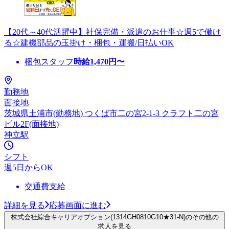
【20代～40代活躍中】社保完備・派遣のお仕事☆週5で働け
る☆建機部品の玉掛け・梱包・運搬/日払いOK
梱包スタッフ
時給
1,470
円〜
勤務地
面接地
茨城県土浦市(勤務地) つくば市二の宮2-1-3 クラフト二の宮
ビル2F(面接地)
神立駅
シフト
週5日からOK
交通費支給
詳細を見る
応募画面に進む
株式会社綜合キャリアオプション(1314GH0810G10★31-N)のその他の
求人を見る