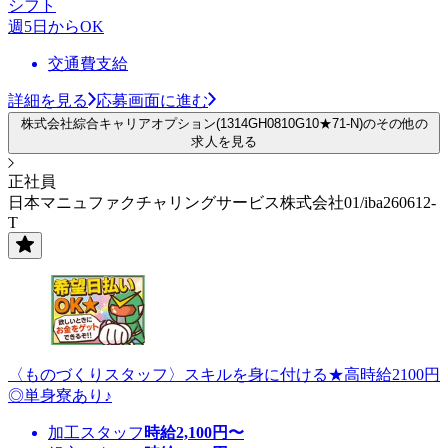
シフト
週5日からOK
交通費支給
詳細を見る
応募画面に進む
株式会社綜合キャリアオプション(1314GH0810G10★71-N)のその他の
求人を見る
正社員
日本マニュファクチャリングサービス株式会社01/iba260612-
T
〈ものづくりスタッフ〉スキルを身に付ける★高時給2100円
◎単身寮あり♪
加工スタッフ
時給
2,100
円〜