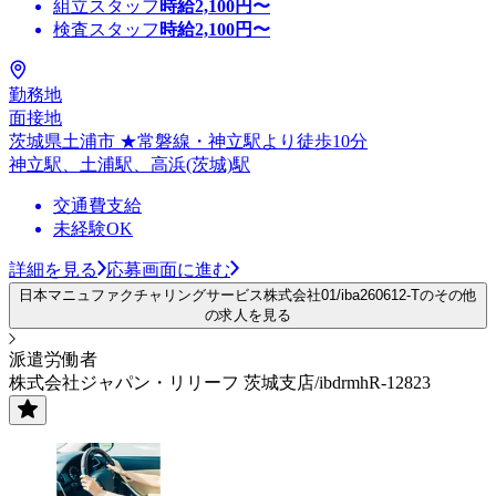
組立スタッフ
時給
2,100
円〜
検査スタッフ
時給
2,100
円〜
勤務地
面接地
茨城県土浦市 ★常磐線・神立駅より徒歩10分
神立駅、土浦駅、高浜(茨城)駅
交通費支給
未経験OK
詳細を見る
応募画面に進む
日本マニュファクチャリングサービス株式会社01/iba260612-Tのその他
の求人を見る
派遣労働者
株式会社ジャパン・リリーフ 茨城支店/ibdrmhR-12823