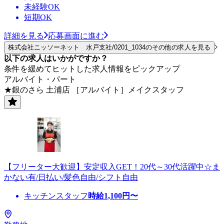
未経験OK
短期OK
詳細を見る
応募画面に進む
株式会社ニッソーネット 水戸支社/0201_1034のその他の求人を見る
以下の求人はいかがですか？
条件を緩めてヒットした求人情報をピックアップ
アルバイト・パート
★銀のさら 土浦店 ［アルバイト］メイクスタッフ
【フリーター大歓迎】安定収入GET！20代～30代活躍中☆ま
かない有/日払い/髪色自由/シフト自由
キッチンスタッフ
時給
1,100
円〜