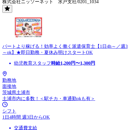
株式会社ニッソーネット 水戸支社/0201_1034
パートより稼げる！効率よく働く派遣保育士【1日4h～／週3
～ok】★即日勤務・夏休み明けスタートOK
幼児教育スタッフ
時給
1,200
円〜
1,300
円
勤務地
面接地
茨城県土浦市
土浦市内に多数！＜駅チカ・車通勤okも有＞
シフト
1日4時間 週3日からOK
交通費支給