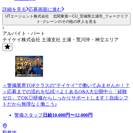
詳細を見る
応募画面に進む
UTエージェント株式会社 北関東第一CU_茨城県土浦市_フォークリフ
ト･クレーンのその他の求人を見る
アルバイト・パート
テイケイ株式会社 土浦支社 土浦・荒川沖・神立エリア
＜警備業界TOPクラスの”テイケイ”で働いてみませんか！？
＞応募までの流れを払拭⇒よくあるQ&A大公開中☆「経験
ゼロ」でOK◎研修からしっかりサポートします！自由シフ
トだから無理なく働こう♪
警備スタッフ
日給
10,000
円〜
12,000
円
勤務地