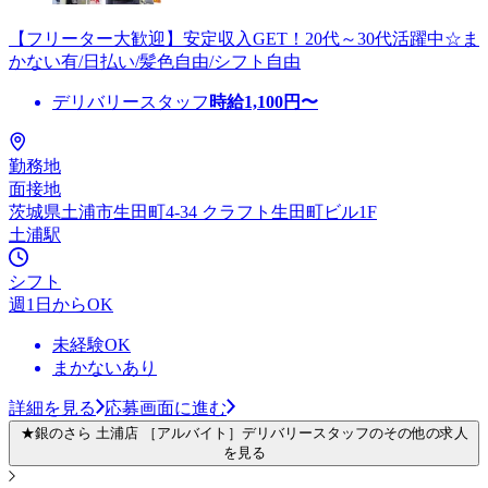
【フリーター大歓迎】安定収入GET！20代～30代活躍中☆ま
かない有/日払い/髪色自由/シフト自由
デリバリースタッフ
時給
1,100
円〜
勤務地
面接地
茨城県土浦市生田町4-34 クラフト生田町ビル1F
土浦駅
シフト
週1日からOK
未経験OK
まかないあり
詳細を見る
応募画面に進む
★銀のさら 土浦店 ［アルバイト］デリバリースタッフのその他の求人
を見る