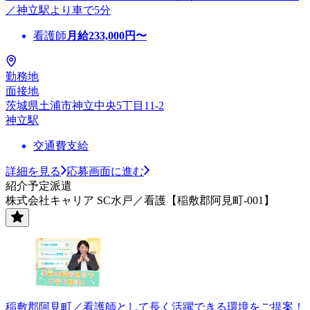
／神立駅より車で5分
看護師
月給
233,000
円〜
勤務地
面接地
茨城県土浦市神立中央5丁目11-2
神立駅
交通費支給
詳細を見る
応募画面に進む
紹介予定派遣
株式会社キャリア SC水戸／看護【稲敷郡阿見町-001】
稲敷郡阿見町／看護師として長く活躍できる環境をご提案！