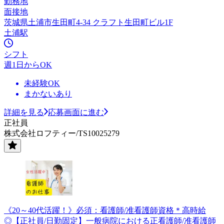
勤務地
面接地
茨城県土浦市生田町4-34 クラフト生田町ビル1F
土浦駅
シフト
週1日からOK
未経験OK
まかないあり
詳細を見る
応募画面に進む
正社員
株式会社ロフティー/TS10025279
《20～40代活躍！》必須：看護師/准看護師資格＊高時給
◎【正社員/日勤固定】一般病院における正看護師/准看護師