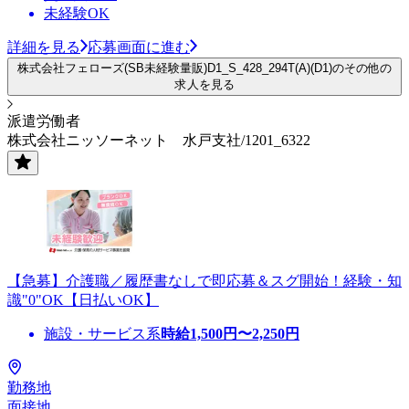
未経験OK
詳細を見る
応募画面に進む
株式会社フェローズ(SB未経験量販)D1_S_428_294T(A)(D1)のその他の
求人を見る
派遣労働者
株式会社ニッソーネット 水戸支社/1201_6322
【急募】介護職／履歴書なしで即応募＆スグ開始！経験・知
識"0"OK【日払いOK】
施設・サービス系
時給
1,500
円〜
2,250
円
勤務地
面接地