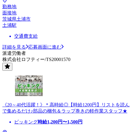
勤務地
面接地
茨城県土浦市
土浦駅
交通費支給
詳細を見る
応募画面に進む
派遣労働者
株式会社ロフティー/TS20001570
《20～40代活躍！》＊高時給◎【時給1200円】リストを読ん
で集めるだけ♪部品の梱包＆ラップ巻きの軽作業スタッフ★
ピッキング
時給
1,200
円〜
1,500
円