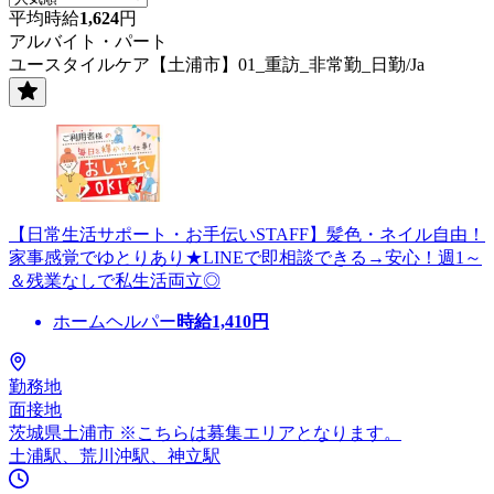
平均時給
1,624
円
アルバイト・パート
ユースタイルケア【土浦市】01_重訪_非常勤_日勤/Ja
【日常生活サポート・お手伝いSTAFF】髪色・ネイル自由！
家事感覚でゆとりあり★LINEで即相談できる→安心！週1～
＆残業なしで私生活両立◎
ホームヘルパー
時給
1,410
円
勤務地
面接地
茨城県土浦市 ※こちらは募集エリアとなります。
土浦駅、荒川沖駅、神立駅