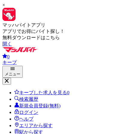
×
マッハバイトアプリ
アプリでお得にバイト探し！
無料ダウンロードはこちら
開く
0
キープ
メニュー
キープした求人を見る
0
検索履歴
新規会員登録(無料)
ログイン
ヘルプ
エリアから探す
駅から探す