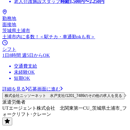
老人介護施設スタッフ
時給
1,500
円〜
2,250
円
勤務地
面接地
茨城県土浦市
土浦市内に多数！＜駅チカ・車通勤okも有＞
シフト
1日8時間 週5日からOK
交通費支給
未経験OK
短期OK
詳細を見る
応募画面に進む
株式会社ニッソーネット 水戸支社/1201_7489のその他の求人を見る
派遣労働者
UTエージェント株式会社 北関東第一CU_茨城県土浦市_フ
ォークリフト･クレーン