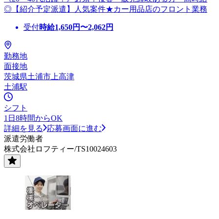
◎【紹介予定派遣】人気案件★カー用品店のフロント業務
受付
時給
1,650
円〜
2,062
円
勤務地
面接地
茨城県土浦市上高津
土浦駅
シフト
1日8時間からOK
詳細を見る
応募画面に進む
派遣労働者
株式会社ロフティー/TS10024603