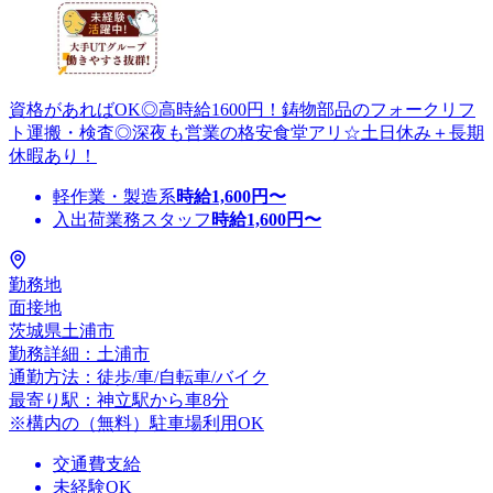
資格があればOK◎高時給1600円！鋳物部品のフォークリフ
ト運搬・検査◎深夜も営業の格安食堂アリ☆土日休み＋長期
休暇あり！
軽作業・製造系
時給
1,600
円〜
入出荷業務スタッフ
時給
1,600
円〜
勤務地
面接地
茨城県土浦市
勤務詳細：土浦市
通勤方法：徒歩/車/自転車/バイク
最寄り駅：神立駅から車8分
※構内の（無料）駐車場利用OK
交通費支給
未経験OK