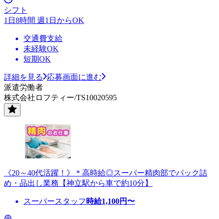
シフト
1日8時間 週1日からOK
交通費支給
未経験OK
短期OK
詳細を見る
応募画面に進む
派遣労働者
株式会社ロフティー/TS10020595
《20～40代活躍！》＊高時給◎スーパー精肉部でパック詰
め・品出し業務【神立駅から車で約10分】
スーパースタッフ
時給
1,100
円〜