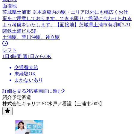
面接地
茨城県土浦市 ※本原稿内の駅・エリア以外にも幅広くお仕
事をご用意しております。できる限りご希望に合わせられる
よう考慮をいたします。【面接地】茨城県土浦市有明町2-31
関鉄土浦ビル5F
土浦駅、荒川沖駅、神立駅
シフト
1日8時間 週1日からOK
交通費支給
未経験OK
まかないあり
詳細を見る
応募画面に進む
紹介予定派遣
株式会社キャリア SC水戸／看護【土浦市-003】