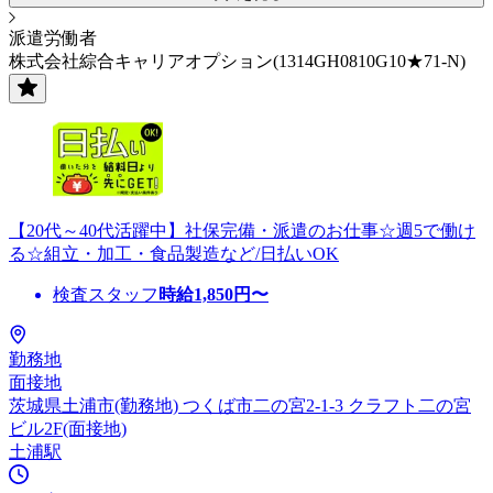
派遣労働者
株式会社綜合キャリアオプション(1314GH0810G10★71-N)
【20代～40代活躍中】社保完備・派遣のお仕事☆週5で働け
る☆組立・加工・食品製造など/日払いOK
検査スタッフ
時給
1,850
円〜
勤務地
面接地
茨城県土浦市(勤務地) つくば市二の宮2-1-3 クラフト二の宮
ビル2F(面接地)
土浦駅