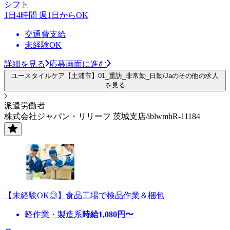
シフト
1日4時間 週1日からOK
交通費支給
未経験OK
詳細を見る
応募画面に進む
ユースタイルケア【土浦市】01_重訪_非常勤_日勤/Jaのその他の求人
を見る
派遣労働者
株式会社ジャパン・リリーフ 茨城支店/iblwmhR-11184
【未経験OK◎】食品工場で検品作業＆梱包
軽作業・製造系
時給
1,080
円〜