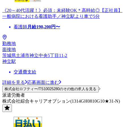
《20～40代活躍！》必須：未経験OK＊高時給◎【正社員】
一般病院における看護助手／神立駅より車で5分
看護師
月給
190,200
円〜
勤務地
面接地
茨城県土浦市神立中央5丁目11-2
神立駅
交通費支給
詳細を見る
応募画面に進む
株式会社ロフティー/TS10025280のその他の求人を見る
派遣労働者
株式会社綜合キャリアオプション(1314GH0810G10★31-N)