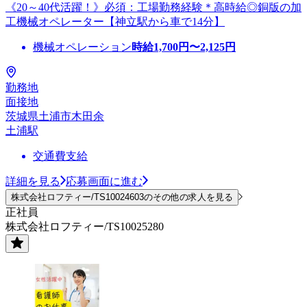
《20～40代活躍！》必須：工場勤務経験＊高時給◎銅版の加
工機械オペレーター【神立駅から車で14分】
機械オペレーション
時給
1,700
円〜
2,125
円
勤務地
面接地
茨城県土浦市木田余
土浦駅
交通費支給
詳細を見る
応募画面に進む
株式会社ロフティー/TS10024603のその他の求人を見る
正社員
株式会社ロフティー/TS10025280