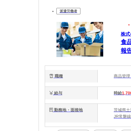
派遣労働者
株式
食
報
職種
商品管
給与
時給
1,70
勤務地・面接地
茨城県土
JR常磐線