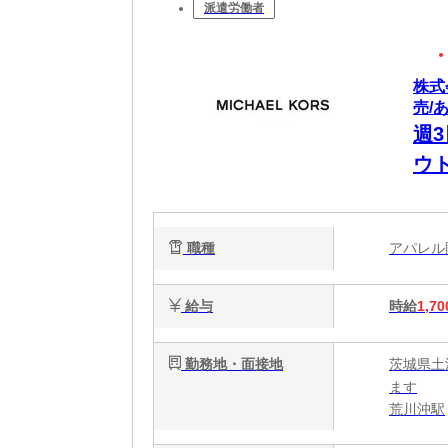
派遣労働者
株式
売/
週
ウ
職種
アパレ
給与
時給
1,70
勤務地・面接地
茨城県土
ます
荒川沖駅