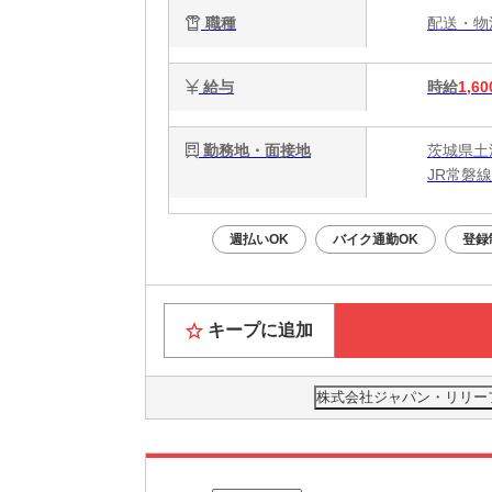
職種
配送・
給与
時給
1,60
勤務地・面接地
茨城県土
JR常磐
週払いOK
バイク通勤OK
登録
キープに追加
株式会社ジャパン・リリーフ 茨