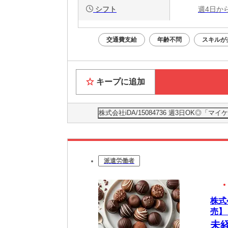
シフト
週4日か
交通費支給
年齢不問
スキルが
キープに追加
株式会社iDA/15084736 週3日OK
派遣労働者
株式
売】
未