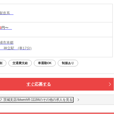
・製造系
0
円〜
浦市本郷
 神立駅 (車17分)
制
交通費支給
車通勤OK
制服あり
すぐ応募する
城支店/iblwmhR-11184のその他の求人を見る