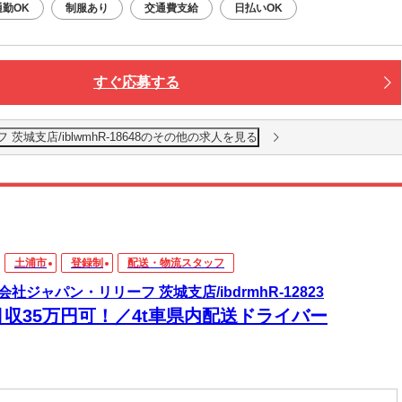
通勤OK
制服あり
交通費支給
日払いOK
すぐ応募する
城支店/iblwmhR-18648のその他の求人を見る
土浦市
登録制
配送・物流スタッフ
会社ジャパン・リリーフ 茨城支店/ibdrmhR-12823
月収35万円可！／4t車県内配送ドライバー