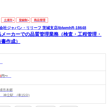
土浦市
登録制
商品管理
会社ジャパン・リリーフ 茨城支店/iblwmhR-18648
品メーカーでの品質管理業務（検査・工程管理・
告書作成）
理
0
円〜
浦市本郷
 神立駅 (車15分)