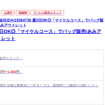
土浦市
登録制
アパレル販売スタッフ
会社iDA/15084736 週3日OK◎「マイケルコース」でバッグ販
あみアウトレット
3日OK◎「マイケルコース」でバッグ販売/あみア
トレット
ル販売スタッフ
0
円〜
1,800
円
浦市 詳細な勤務地につきましては、面接時にご確認をお願いいたし