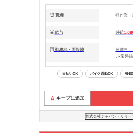
職種
軽作業
給与
時給
1,08
勤務地・面接地
茨城県土
JR常磐線
日払いOK
バイク通勤OK
登録
キープに追加
株式会社ジャパン・リリーフ 茨