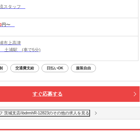
物流スタッフ
0
円〜
浦市上高津
線 土浦駅 (車で5分)
制
交通費支給
日払いOK
服装自由
すぐ応募する
城支店/ibdrmhR-12823のその他の求人を見る