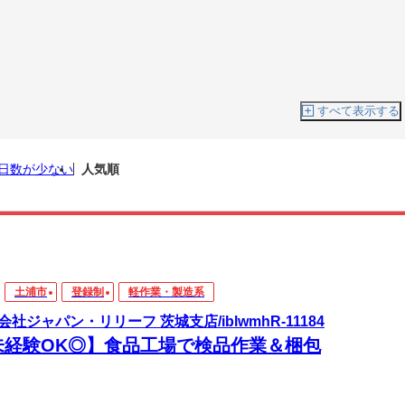
すべて表示する
日数が少ない
人気順
土浦市
登録制
軽作業・製造系
会社ジャパン・リリーフ 茨城支店/iblwmhR-11184
未経験OK◎】食品工場で検品作業＆梱包