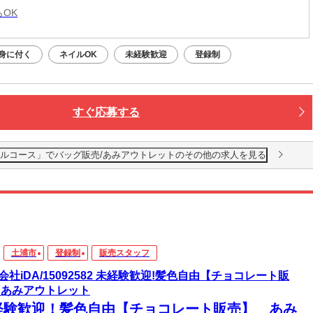
らOK
身に付く
ネイルOK
未経験歓迎
登録制
すぐ応募する
◎「マイケルコース」でバッグ販売/あみアウトレットのその他の求人を見る
土浦市
登録制
販売スタッフ
会社iDA/15092582 未経験歓迎!髪色自由【チョコレート販
 あみアウトレット
経験歓迎！髪色自由【チョコレート販売】 あみ