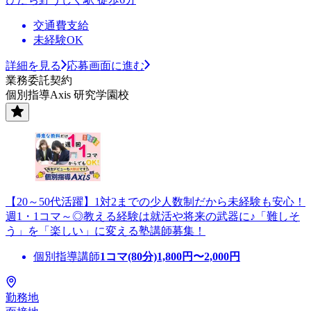
交通費支給
未経験OK
詳細を見る
応募画面に進む
業務委託契約
個別指導Axis 研究学園校
【20～50代活躍】1対2までの少人数制だから未経験も安心！
週1・1コマ～◎教える経験は就活や将来の武器に♪「難しそ
う」を「楽しい」に変える塾講師募集！
個別指導講師
1コマ(80分)
1,800
円〜
2,000
円
勤務地