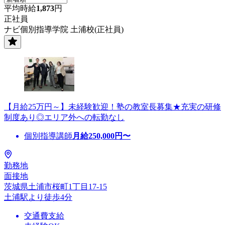
平均時給
1,873
円
正社員
ナビ個別指導学院 土浦校(正社員)
【月給25万円～】未経験歓迎！塾の教室長募集★充実の研修
制度あり◎エリア外への転勤なし
個別指導講師
月給
250,000
円〜
勤務地
面接地
茨城県土浦市桜町1丁目17‐15
土浦駅より徒歩4分
交通費支給