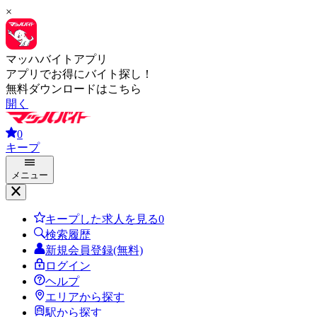
×
マッハバイトアプリ
アプリでお得にバイト探し！
無料ダウンロードはこちら
開く
0
キープ
メニュー
キープした求人を見る
0
検索履歴
新規会員登録(無料)
ログイン
ヘルプ
エリアから探す
駅から探す