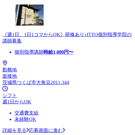
《週1日、1日1コマからOK》研修あり♪ITTO個別指導学院の
講師募集
個別指導講師
時給
1,080
円〜
勤務地
面接地
茨城県つくば市大角豆2011-344
シフト
週1日からOK
交通費支給
未経験OK
詳細を見る
応募画面に進む