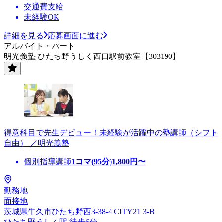
交通費支給
未経験OK
詳細を見る
応募画面に進む
アルバイト・パート
明光義塾 ひたち野うしく西口駅前教室【303190】
得意科目で先生デビュー！未経験が活躍中の塾講師（シフト
自由） ／明光義塾
個別指導講師
1コマ(95分)
1,800
円〜
勤務地
面接地
茨城県牛久市ひたち野西3-38-4 CITY21 3-B
ひたち野うしく駅 徒歩6分