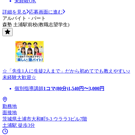
未経験OK
詳細を見る
応募画面に進む
アルバイト・パート
森塾 土浦駅前校(教職志望学生)
☆「先生1人に生徒2人まで」だから初めてでも教えやすい♪
未経験大歓迎☆
個別指導講師
1コマ(80分)
1,540
円〜
3,000
円
勤務地
面接地
茨城県土浦市大和町9-3 ウララ3ビル7階
土浦駅 徒歩3分