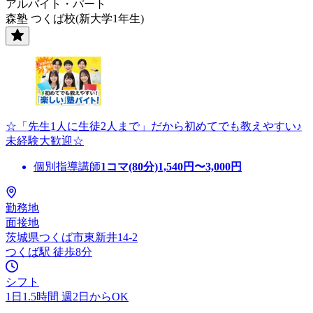
アルバイト・パート
森塾 つくば校(新大学1年生)
☆「先生1人に生徒2人まで」だから初めてでも教えやすい♪
未経験大歓迎☆
個別指導講師
1コマ(80分)
1,540
円〜
3,000
円
勤務地
面接地
茨城県つくば市東新井14-2
つくば駅 徒歩8分
シフト
1日1.5時間 週2日からOK