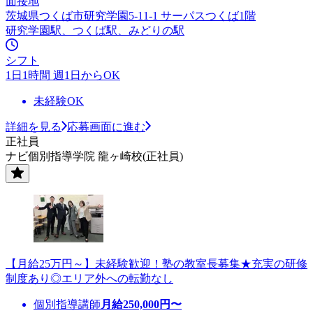
面接地
茨城県つくば市研究学園5-11-1 サーパスつくば1階
研究学園駅、つくば駅、みどりの駅
シフト
1日1時間 週1日からOK
未経験OK
詳細を見る
応募画面に進む
正社員
ナビ個別指導学院 龍ヶ崎校(正社員)
【月給25万円～】未経験歓迎！塾の教室長募集★充実の研修
制度あり◎エリア外への転勤なし
個別指導講師
月給
250,000
円〜