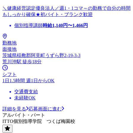
＼健康経営認定優良法人／週1・1コマ～の勤務で自分の時間
もしっかり確保★初バイト・ブランク歓迎
個別指導講師
時給
1,140
円〜
1,466
円
勤務地
面接地
茨城県稲敷郡阿見町うずら野2-19-3-3
荒川沖駅 徒歩18分
シフト
1日1.5時間 週1日からOK
交通費支給
未経験OK
詳細を見る
応募画面に進む
アルバイト・パート
ITTO個別指導学院 つくば梅園校