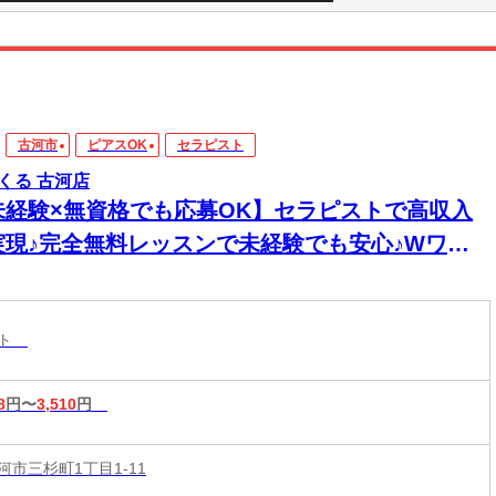
古河市
ピアスOK
セラピスト
くる 古河店
未経験×無資格でも応募OK】セラピストで高収入
実現♪完全無料レッスンで未経験でも安心♪Wワー
&短時間入店OK♪平均月収33万円☆週1日～1時間～
もOK♪全国600店舗の圧倒的集客力☆
スト
8
円〜
3,510
円
河市三杉町1丁目1-11