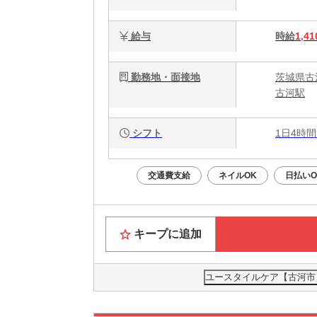
給与
時給
1,41
勤務地・面接地
茨城県古
古河駅
シフト
1日4時間
交通費支給
ネイルOK
日払いO
キープに追加
ユースタイルケア【古河市】