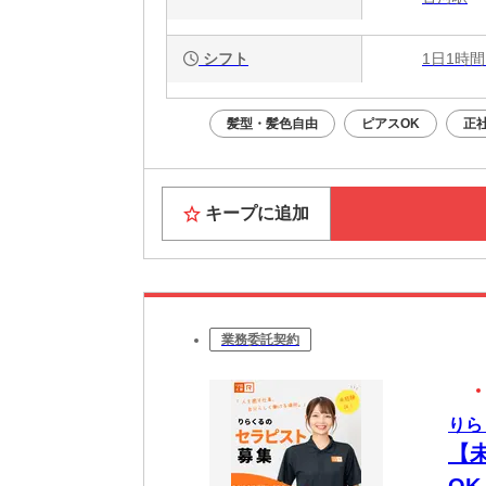
シフト
1日1時間
髪型・髪色自由
ピアスOK
正
キープに追加
業務委託契約
りら
【