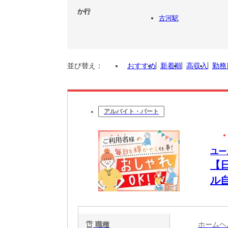
か行
古河駅
並び替え：
おすすめ
新着順
高収入
勤務
アルバイト・パート
ユー
【
ル
る
職種
ホーム