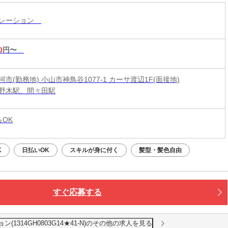
ペレーション
0
円〜
市(勤務地) 小山市神鳥谷1077-1 カーサ渡辺1F(面接地)
野木駅、間々田駅
らOK
K
日払いOK
スキルが身に付く
髪型・髪色自由
すぐ応募する
1314GH0803G14★41-N)のその他の求人を見る