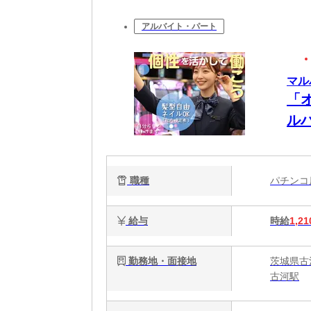
アルバイト・パート
マル
「
ル
も
職種
パチン
給与
時給
1,21
勤務地・面接地
茨城県古
古河駅