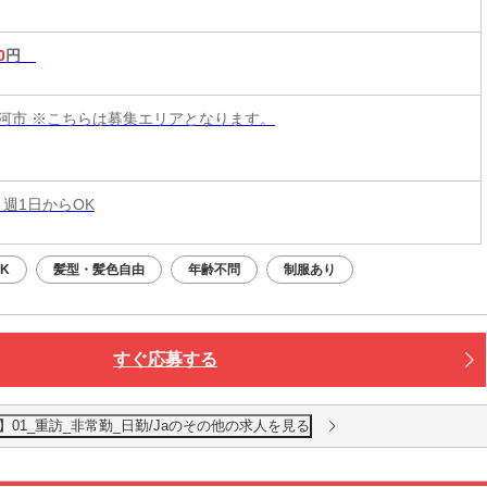
0
円
河市 ※こちらは募集エリアとなります。
 週1日からOK
K
髪型・髪色自由
年齢不問
制服あり
すぐ応募する
01_重訪_非常勤_日勤/Jaのその他の求人を見る