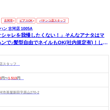
古河市
ピアスOK
パチンコ店スタッフ
ハン 古河店 1005A
オシャレを我慢したくない！」そんなアナタはマ
ハンで♪髪型自由でネイルもOK(社内規定有)！しか
高時給↑↑＜履歴書不要＞
コ店スタッフ
0
円〜
1,513
円
河市茶屋新田字原山270-2