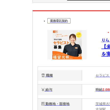
業務委託契約
りら
【
を
ク
で
職種
セラピ
給与
時給
2,08
勤務地・面接地
茨城県古
古河駅