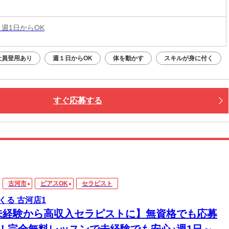
 週1日からOK
社員登用あり
週１日からOK
体を動かす
スキルが身に付く
すぐ応募する
古河市
ピアスOK
セラピスト
くる 古河店1
未経験から高収入セラピストに】無資格でも応募