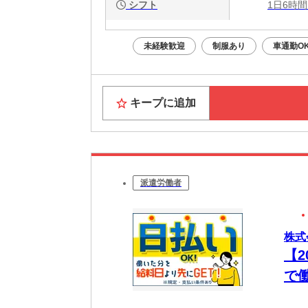
シフト
1日6時間
未経験歓迎
制服あり
車通勤O
キープに追加
派遣労働者
株式
【
で
日