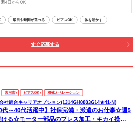
 週4日からOK
K
曜日や時間が選べる
ピアスOK
体を動かす
すぐ応募する
古河市
ピアスOK
機械オペレーション
会社綜合キャリアオプション(1314GH0803G14★41-N)
20代～40代活躍中】社保完備・派遣のお仕事☆週5
働ける☆モーター部品のプレス加工・キカイ操作/
払いOK