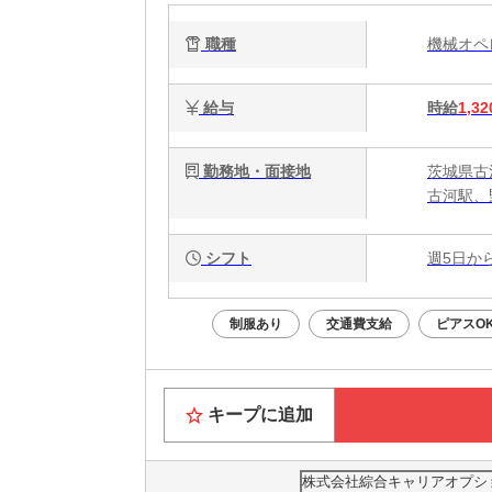
職種
機械オ
給与
時給
1,32
勤務地・面接地
茨城県古河
古河駅、
シフト
週5日か
制服あり
交通費支給
ピアスO
キープに追加
株式会社綜合キャリアオプション(