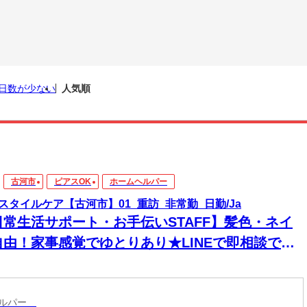
日数が少ない
人気順
古河市
ピアスOK
ホームヘルパー
スタイルケア【古河市】01_重訪_非常勤_日勤/Ja
日常生活サポート・お手伝いSTAFF】髪色・ネイ
自由！家事感覚でゆとりあり★LINEで即相談でき
→安心！週1～＆残業なしで私生活両立◎
ヘルパー