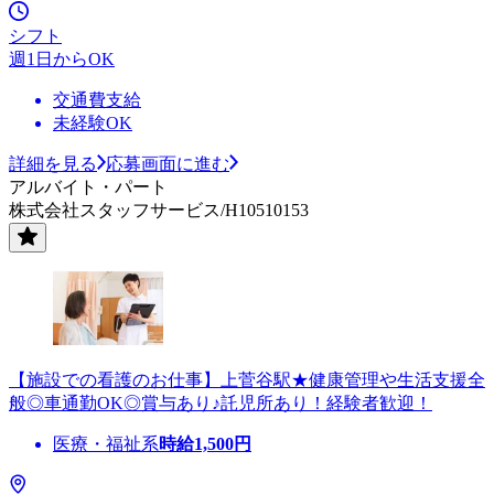
シフト
週1日からOK
交通費支給
未経験OK
詳細を見る
応募画面に進む
アルバイト・パート
株式会社スタッフサービス/H10510153
【施設での看護のお仕事】上菅谷駅★健康管理や生活支援全
般◎車通勤OK◎賞与あり♪託児所あり！経験者歓迎！
医療・福祉系
時給
1,500
円