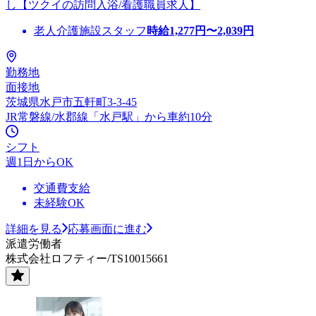
し【ツクイの訪問入浴/看護職員求人】
老人介護施設スタッフ
時給
1,277
円〜
2,039
円
勤務地
面接地
茨城県水戸市五軒町3-3-45
JR常磐線/水郡線「水戸駅」から車約10分
シフト
週1日からOK
交通費支給
未経験OK
詳細を見る
応募画面に進む
派遣労働者
株式会社ロフティー/TS10015661