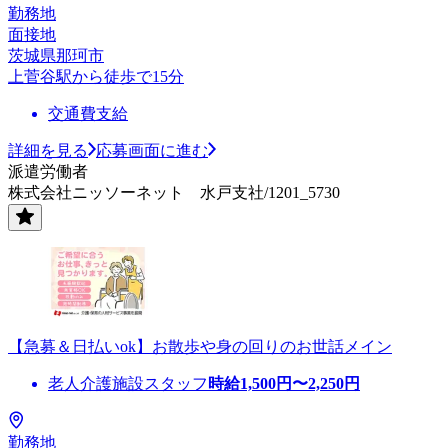
勤務地
面接地
茨城県那珂市
上菅谷駅から徒歩で15分
交通費支給
詳細を見る
応募画面に進む
派遣労働者
株式会社ニッソーネット 水戸支社/1201_5730
【急募＆日払いok】お散歩や身の回りのお世話メイン
老人介護施設スタッフ
時給
1,500
円〜
2,250
円
勤務地