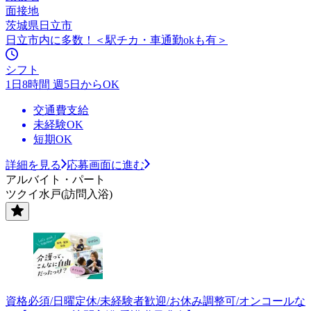
面接地
茨城県日立市
日立市内に多数！＜駅チカ・車通勤okも有＞
シフト
1日8時間 週5日からOK
交通費支給
未経験OK
短期OK
詳細を見る
応募画面に進む
アルバイト・パート
ツクイ水戸(訪問入浴)
資格必須/日曜定休/未経験者歓迎/お休み調整可/オンコールな