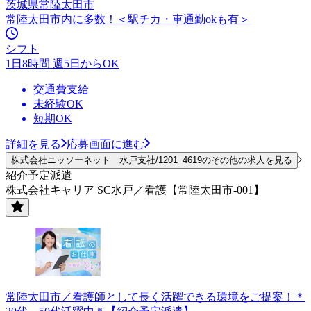
茨城県常陸太田市
常陸太田市内に多数！＜駅チカ・車通勤okも有＞
シフト
1日8時間 週5日からOK
交通費支給
未経験OK
短期OK
詳細を見る
応募画面に進む
株式会社ニッソーネット 水戸支社/1201_4619のその他の求人を見る
紹介予定派遣
株式会社キャリア SC水戸／看護【常陸太田市-001】
常陸太田市／看護師として長く活躍できる環境をご提案！＊