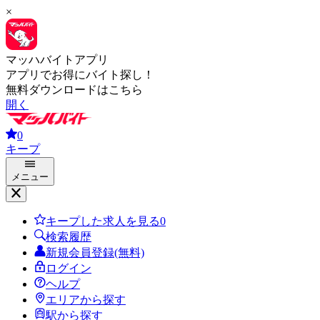
×
マッハバイトアプリ
アプリでお得にバイト探し！
無料ダウンロードはこちら
開く
0
キープ
メニュー
キープした求人を見る
0
検索履歴
新規会員登録(無料)
ログイン
ヘルプ
エリアから探す
駅から探す