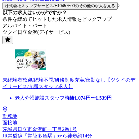
株式会社スタッフサービス/H10457600のその他の求人を見る
以下の求人はいかがですか？
条件を緩めてヒットした求人情報をピックアップ
アルバイト・パート
ツクイ日立金沢(デイサービス)
未経験者歓迎/経験不問/研修制度充実/夜勤なし【ツクイのデ
イサービス/介護スタッフ求人】
老人介護施設スタッフ
時給
1,074
円〜
1,539
円
勤務地
面接地
茨城県日立市金沢町一丁目2番1号
JR常磐線「常陸多賀駅」から徒歩約14分