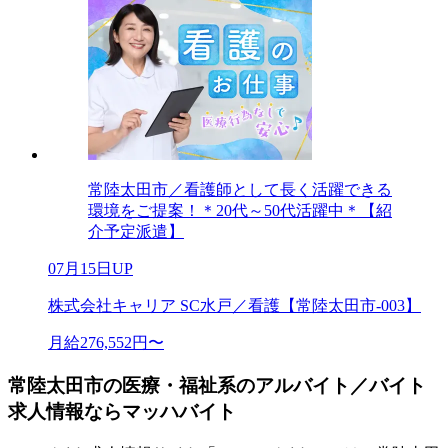
常陸太田市／看護師として長く活躍できる
環境をご提案！＊20代～50代活躍中＊【紹
介予定派遣】
07月15日UP
株式会社キャリア SC水戸／看護【常陸太田市-003】
月給276,552円〜
常陸太田市の医療・福祉系のアルバイト／バイト
求人情報ならマッハバイト