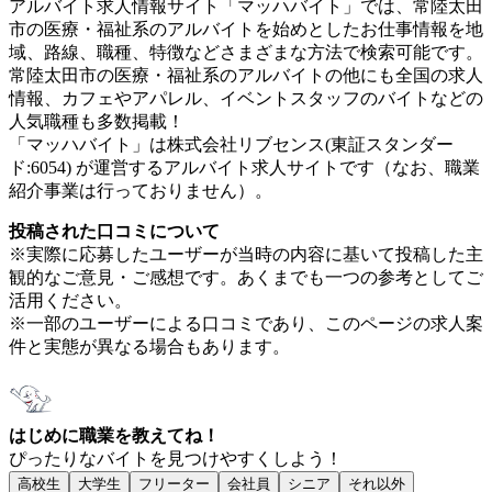
アルバイト求人情報サイト「マッハバイト」では、常陸太田
市の医療・福祉系のアルバイトを始めとしたお仕事情報を地
域、路線、職種、特徴などさまざまな方法で検索可能です。
常陸太田市の医療・福祉系のアルバイトの他にも全国の求人
情報、カフェやアパレル、イベントスタッフのバイトなどの
人気職種も多数掲載！
「マッハバイト」は株式会社リブセンス(東証スタンダー
ド:6054) が運営するアルバイト求人サイトです（なお、職業
紹介事業は行っておりません）。
投稿された口コミについて
※実際に応募したユーザーが当時の内容に基いて投稿した主
観的なご意見・ご感想です。あくまでも一つの参考としてご
活用ください。
※一部のユーザーによる口コミであり、このページの求人案
件と実態が異なる場合もあります。
はじめに職業を教えてね！
ぴったりなバイトを見つけやすくしよう！
高校生
大学生
フリーター
会社員
シニア
それ以外