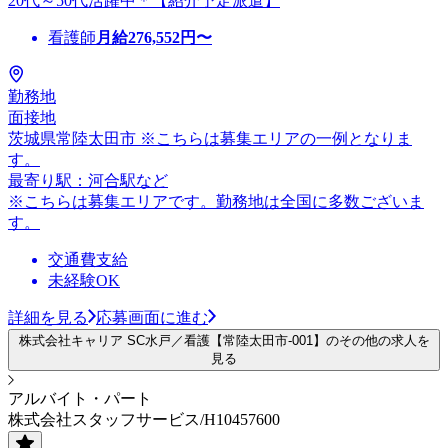
20代～50代活躍中＊【紹介予定派遣】
看護師
月給
276,552
円〜
勤務地
面接地
茨城県常陸太田市 ※こちらは募集エリアの一例となりま
す。
最寄り駅：河合駅など
※こちらは募集エリアです。勤務地は全国に多数ございま
す。
交通費支給
未経験OK
詳細を見る
応募画面に進む
株式会社キャリア SC水戸／看護【常陸太田市-001】のその他の求人を
見る
アルバイト・パート
株式会社スタッフサービス/H10457600