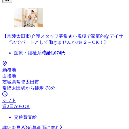
【常陸太田市/介護スタッフ募集★小規模で家庭的なデイサ
ービスでパートとして働きませんか♪週２～OK！】
医療・福祉系
時給
1,074
円
勤務地
面接地
茨城県常陸太田市
常陸太田駅から徒歩で8分
シフト
週2日からOK
交通費支給
詳細を見る
応募画面に進む