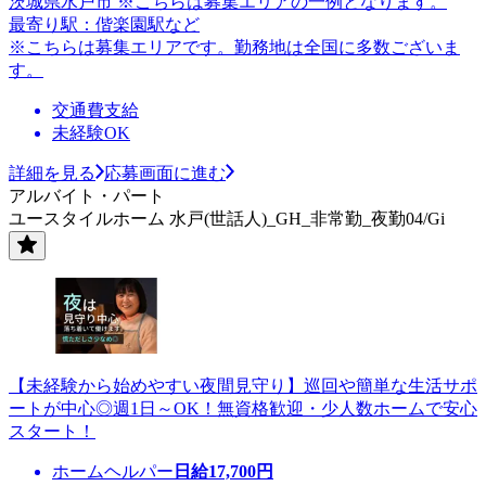
茨城県水戸市 ※こちらは募集エリアの一例となります。
最寄り駅：偕楽園駅など
※こちらは募集エリアです。勤務地は全国に多数ございま
す。
交通費支給
未経験OK
詳細を見る
応募画面に進む
アルバイト・パート
ユースタイルホーム 水戸(世話人)_GH_非常勤_夜勤04/Gi
【未経験から始めやすい夜間見守り】巡回や簡単な生活サポ
ートが中心◎週1日～OK！無資格歓迎・少人数ホームで安心
スタート！
ホームヘルパー
日給
17,700
円