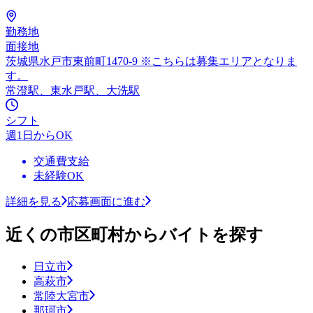
勤務地
面接地
茨城県水戸市東前町1470-9 ※こちらは募集エリアとなりま
す。
常澄駅、東水戸駅、大洗駅
シフト
週1日からOK
交通費支給
未経験OK
詳細を見る
応募画面に進む
近くの市区町村からバイトを探す
日立市
高萩市
常陸大宮市
那珂市