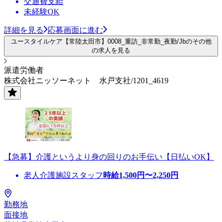
交通費支給
未経験OK
詳細を見る
応募画面に進む
ユースタイルケア【常陸太田市】0008_重訪_非常勤_夜勤/Jbのその他
の求人を見る
派遣労働者
株式会社ニッソーネット 水戸支社/1201_4619
【急募】介護というより身の回りのお手伝い【日払いOK】
老人介護施設スタッフ
時給
1,500
円〜
2,250
円
勤務地
面接地