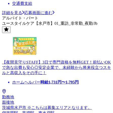
交通費支給
詳細を見る
応募画面に進む
アルバイト・パート
ユースタイルケア【水戸市】01_重訪_非常勤_夜勤/Jb
【夜間見守りSTAFF】3日で専門資格を無料GET！前払いOK
で急な出費も安心◎安定企業で、未経験から将来役立つスキ
ルと高収入をその手に！
ホームヘルパー
時給
1,731
円〜
1,795
円
勤務地
面接地
茨城県水戸市 ※こちらは募集エリアとなります。
偕楽園駅、常澄駅、東水戸駅