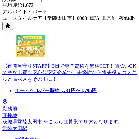
平均時給
1,673
円
アルバイト・パート
ユースタイルケア【常陸太田市】0008_重訪_非常勤_夜勤/Jb
【夜間見守りSTAFF】3日で専門資格を無料GET！前払いOK
で急な出費も安心◎安定企業で、未経験から将来役立つスキ
ルと高収入をその手に！
ホームヘルパー
時給
1,731
円〜
1,795
円
勤務地
面接地
茨城県常陸太田市 ※こちらは募集エリアとなります。
常陸太田駅