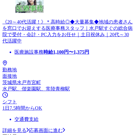
《20～40代活躍！》＊高時給◎◆大量募集◆地域の患者さん
を窓口でお迎えする医療事務スタッフ｜水戸駅すぐの総合病
院で受付・会計・PC入力をお任せ｜土日祝休み｜20代～30
代活躍中
医療施設事務
時給
1,100
円〜
1,375
円
勤務地
面接地
茨城県水戸市宮町
水戸駅、偕楽園駅、常陸青柳駅
シフト
1日7.5時間からOK
交通費支給
詳細を見る
応募画面に進む