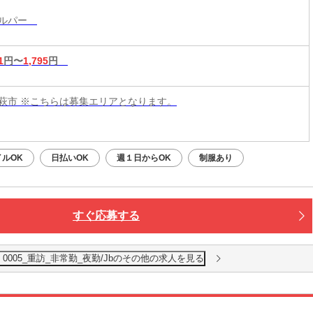
ヘルパー
1
円〜
1,795
円
萩市 ※こちらは募集エリアとなります。
イルOK
日払いOK
週１日からOK
制服あり
すぐ応募する
005_重訪_非常勤_夜勤/Jbのその他の求人を見る