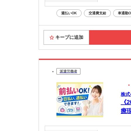
週払いOK
交通費支給
車通勤O
キープに追加
派遣労働者
株式
《
療
プ
リ