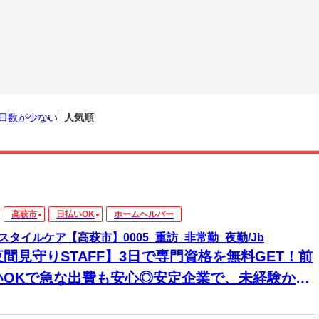
日数が少ない
人気順
高萩市
日払いOK
ホームヘルパー
スタイルケア【高萩市】0005_重訪_非常勤_夜勤/Jb
夜間見守りSTAFF】3日で専門資格を無料GET！前
いOKで急な出費も安心◎安定企業で、未経験から
来役立つスキルと高収入をその手に！