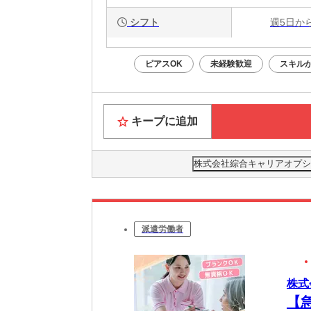
シフト
週5日か
ピアスOK
未経験歓迎
スキル
キープに追加
株式会社綜合キャリアオプション(
派遣労働者
株式
【