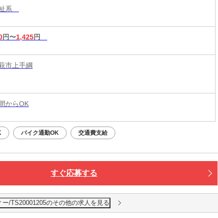
福祉系
0
円〜
1,425
円
萩市上手綱
時間からOK
K
バイク通勤OK
交通費支給
すぐ応募する
/TS20001205のその他の求人を見る