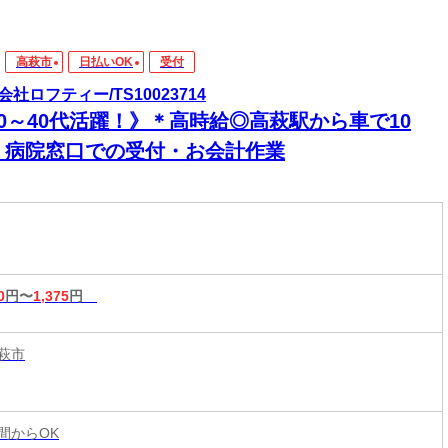
高萩市
日払いOK
受付
会社ロフティー/TS10023714
20～40代活躍！》＊高時給◎高萩駅から車で10
！病院窓口での受付・お会計作業
0
円〜
1,375
円
萩市
時間からOK