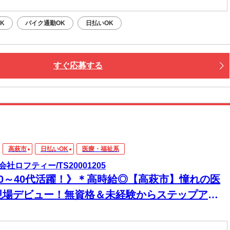
K
バイク通勤OK
日払いOK
すぐ応募する
高萩市
日払いOK
医療・福祉系
会社ロフティー/TS20001205
20～40代活躍！》＊高時給◎【高萩市】憧れの医
現場デビュー！無資格＆未経験からステップアッ
♪土日休み＆残業少なめで私生活との両立もバッチ
◎