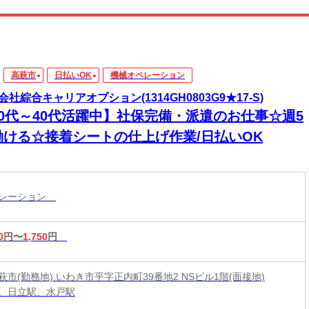
高萩市
日払いOK
機械オペレーション
会社綜合キャリアオプション(1314GH0803G9★17-S)
20代～40代活躍中】社保完備・派遣のお仕事☆週5
働ける☆接着シートの仕上げ作業/日払いOK
ペレーション
0
円〜
1,750
円
市(勤務地) いわき市平字正内町39番地2 NSビル1階(面接地)
、日立駅、水戸駅