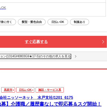
らOK
が身に付く
髪型・髪色自由
日払いOK
制服あり
すぐ応募する
1314GH0803G9★17-S)のその他の求人を見る
高萩市
日払いOK
施設・サービス系
会社ニッソーネット 水戸支社/1201_6175
急募】介護職／履歴書なしで即応募＆スグ開始！