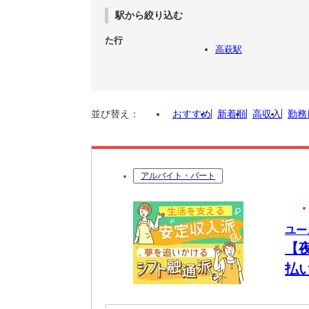
駅から絞り込む
た行
高萩駅
並び替え：
おすすめ
新着順
高収入
勤務
アルバイト・パート
ユー
【
払
将