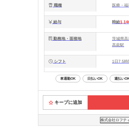
職種
医療・
給与
時給
1,14
勤務地・面接地
茨城県高
高萩駅
シフト
1日7.5
車通勤OK
日払いOK
週払いO
キープに追加
株式会社ロフティー