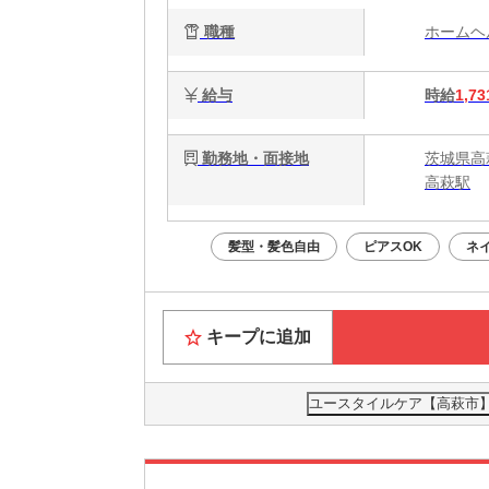
職種
ホーム
給与
時給
1,73
勤務地・面接地
茨城県高
高萩駅
髪型・髪色自由
ピアスOK
ネ
キープに追加
ユースタイルケア【高萩市】0