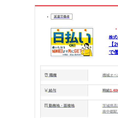
派遣労働者
株式
【
で
職種
機械オ
給与
時給
1,40
勤務地・面接地
茨城県高萩
南中郷駅