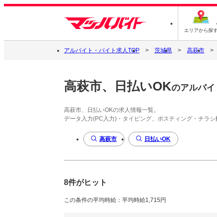
エリアから探
アルバイト・バイト求人TOP
茨城県
高萩市
高萩市、日払いOK
のアルバイ
高萩市、日払いOKの求人情報一覧。
データ入力(PC入力)・タイピング、ポスティング・チラ
高萩市
日払いOK
8件がヒット
この条件の平均時給：平均時給1,715円