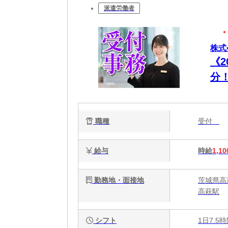
派遣労働者
株式
《
分
職種
受付
給与
時給
1,10
勤務地・面接地
茨城県高
高萩駅
シフト
1日7.5