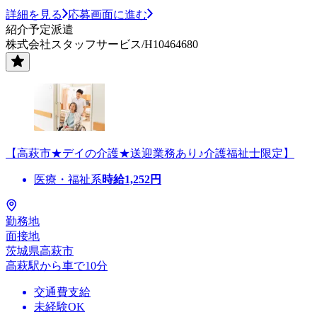
詳細を見る
応募画面に進む
紹介予定派遣
株式会社スタッフサービス/H10464680
【高萩市★デイの介護★送迎業務あり♪介護福祉士限定】
医療・福祉系
時給
1,252
円
勤務地
面接地
茨城県高萩市
高萩駅から車で10分
交通費支給
未経験OK