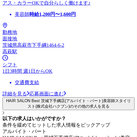
アス・カラーOKで自分らしく働けます♪
美容師
時給
1,200
円〜
1,600
円
勤務地
面接地
茨城県高萩市下手綱1464-6-2
高萩駅
シフト
1日3時間 週1日からOK
交通費支給
詳細を見る
応募画面に進む
HAIR SALON Best 茨城下手綱店(アルバイト・パート)美容師スタイリ
スト(株式会社ハクブン)のその他の求人を見る
以下の求人はいかがですか？
条件を緩めてヒットした求人情報をピックアップ
アルバイト・パート