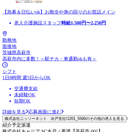
【急募＆日払いok】お散歩や身の回りのお世話メイン
老人介護施設スタッフ
時給
1,500
円〜
2,250
円
勤務地
面接地
茨城県高萩市
高萩市内に多数！＜駅チカ・車通勤okも有＞
シフト
1日8時間 週5日からOK
交通費支給
未経験OK
短期OK
詳細を見る
応募画面に進む
株式会社ニッソーネット 水戸支社/1201_5590のその他の求人を見る
紹介予定派遣
株式会社キャリア SC水戸／看護【高萩市-001】