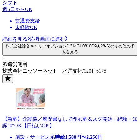
シフト
週5日からOK
交通費支給
未経験OK
詳細を見る
応募画面に進む
株式会社綜合キャリアオプション(1314GH0810G9★28-S)のその他の求
人を見る
派遣労働者
株式会社ニッソーネット 水戸支社/1201_6175
【急募】介護職／履歴書なしで即応募＆スグ開始！経験・知
識"0"OK【日払いOK】
施設・サービス系
時給
1,500
円〜
2,250
円