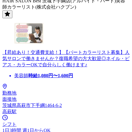
HAIR SALON Best 茨城下手綱店(アルバイト・パート)美容
師カラーリスト(株式会社ハクブン)
【昇給あり！交通費支給！】【パートカラーリスト募集】人
気サロンで働きませんか？復職希望の方大歓迎◎ネイル・ピ
アス・カラーOKで自分らしく働けます♪
美容師
時給
1,080
円〜
1,600
円
勤務地
面接地
茨城県高萩市下手綱1464-6-2
高萩駅
シフト
1日3時間 週1日からOK