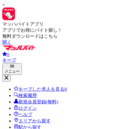
×
マッハバイトアプリ
アプリでお得にバイト探し！
無料ダウンロードはこちら
開く
0
キープ
メニュー
キープした求人を見る
0
検索履歴
新規会員登録(無料)
ログイン
ヘルプ
エリアから探す
駅から探す