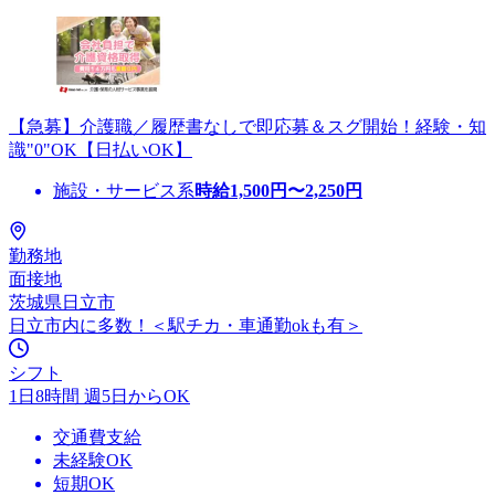
【急募】介護職／履歴書なしで即応募＆スグ開始！経験・知
識"0"OK【日払いOK】
施設・サービス系
時給
1,500
円〜
2,250
円
勤務地
面接地
茨城県日立市
日立市内に多数！＜駅チカ・車通勤okも有＞
シフト
1日8時間 週5日からOK
交通費支給
未経験OK
短期OK