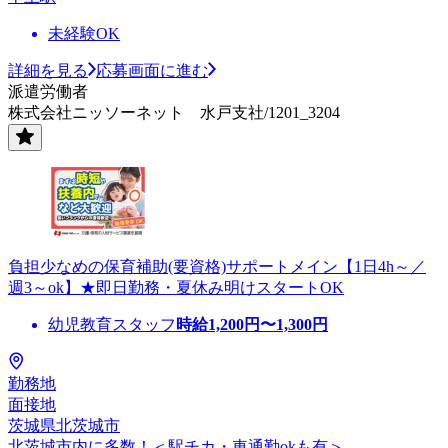
未経験OK
詳細を見る
応募画面に進む
派遣労働者
株式会社ニッソーネット 水戸支社/1201_3204
負担少なめの保育補助(要資格)サポートメイン【1日4h～／
週3～ok】★即日勤務・夏休み明けスタートOK
幼児教育スタッフ
時給
1,200
円〜
1,300
円
勤務地
面接地
茨城県北茨城市
北茨城市内に多数！＜駅チカ・車通勤okも有＞