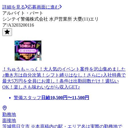
詳細を見る
応募画面に進む
アルバイト・パート
シンテイ警備株式会社 水戸営業所 大甕(11)エリ
ア/A3203200116
！ちゅうも～っく！大人気のイベント案件を沢山集めました
♪働き方は自分次第！シフト縛りはなし！さらに♪入社特典で
最大5万円を全員にお渡し！条件は出勤回数だけ！週払い
OK！楽しさも味わいながら収入GET♪
警備スタッフ
日給
10,500
円〜
11,500
円
勤務地
面接地
茨城県日立市 ※本原稿内の駅・エリア名は実際の勤務地で