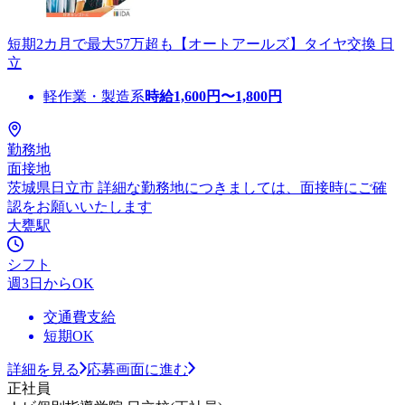
短期2カ月で最大57万超も【オートアールズ】タイヤ交換 日
立
軽作業・製造系
時給
1,600
円〜
1,800
円
勤務地
面接地
茨城県日立市 詳細な勤務地につきましては、面接時にご確
認をお願いいたします
大甕駅
シフト
週3日からOK
交通費支給
短期OK
詳細を見る
応募画面に進む
正社員