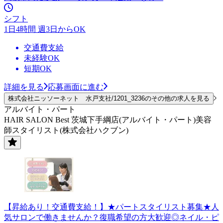
シフト
1日4時間 週3日からOK
交通費支給
未経験OK
短期OK
詳細を見る
応募画面に進む
株式会社ニッソーネット 水戸支社/1201_3236のその他の求人を見る
アルバイト・パート
HAIR SALON Best 茨城下手綱店(アルバイト・パート)美容
師スタイリスト(株式会社ハクブン)
【昇給あり！交通費支給！】★パートスタイリスト募集★人
気サロンで働きませんか？復職希望の方大歓迎◎ネイル・ピ