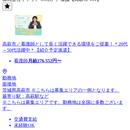
高萩市／看護師として長く活躍できる環境をご提案！＊20代
～50代活躍中＊【紹介予定派遣】
看護師
月給
276,552
円〜
勤務地
面接地
茨城県高萩市 ※こちらは募集エリアの一例となります。
最寄り駅：高萩駅など
※こちらは募集エリアです。勤務地は全国に多数ございま
す。
交通費支給
未経験OK