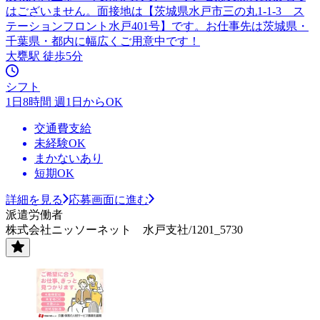
はございません。面接地は【茨城県水戸市三の丸1-1-3 ス
テーションフロント水戸401号】です。お仕事先は茨城県・
千葉県・都内に幅広くご用意中です！
大甕駅 徒歩5分
シフト
1日8時間 週1日からOK
交通費支給
未経験OK
まかないあり
短期OK
詳細を見る
応募画面に進む
派遣労働者
株式会社ニッソーネット 水戸支社/1201_5730