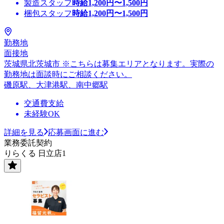
製造スタッフ
時給
1,200
円〜
1,500
円
梱包スタッフ
時給
1,200
円〜
1,500
円
勤務地
面接地
茨城県北茨城市 ※こちらは募集エリアとなります。実際の
勤務地は面談時にご相談ください。
磯原駅、大津港駅、南中郷駅
交通費支給
未経験OK
詳細を見る
応募画面に進む
業務委託契約
りらくる 日立店1