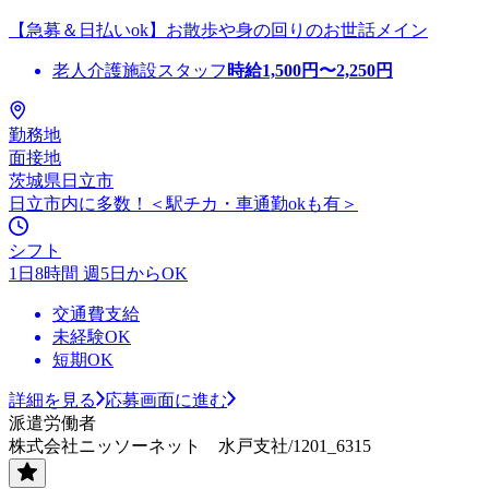
【急募＆日払いok】お散歩や身の回りのお世話メイン
老人介護施設スタッフ
時給
1,500
円〜
2,250
円
勤務地
面接地
茨城県日立市
日立市内に多数！＜駅チカ・車通勤okも有＞
シフト
1日8時間 週5日からOK
交通費支給
未経験OK
短期OK
詳細を見る
応募画面に進む
派遣労働者
株式会社ニッソーネット 水戸支社/1201_6315