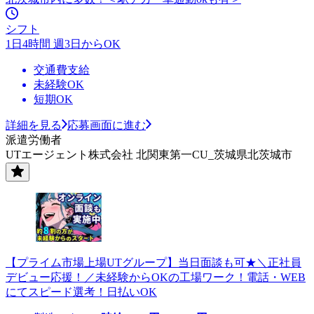
シフト
1日4時間 週3日からOK
交通費支給
未経験OK
短期OK
詳細を見る
応募画面に進む
派遣労働者
UTエージェント株式会社 北関東第一CU_茨城県北茨城市
【プライム市場上場UTグループ】当日面談も可★＼正社員
デビュー応援！／未経験からOKの工場ワーク！電話・WEB
にてスピード選考！日払いOK