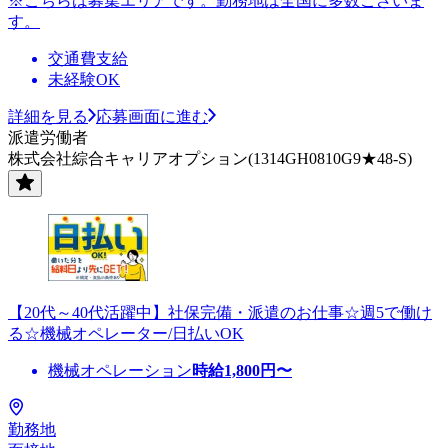
※こちらは募集エリアです。勤務地は全国に多数ございま
す。
交通費支給
未経験OK
詳細を見る
応募画面に進む
派遣労働者
株式会社綜合キャリアオプション(1314GH0810G9★48-S)
【20代～40代活躍中】社保完備・派遣のお仕事☆週5で働け
る☆機械オペレーター/日払いOK
機械オペレーション
時給
1,800
円〜
勤務地