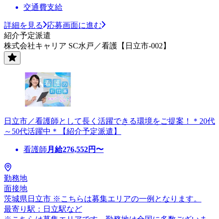
交通費支給
詳細を見る
応募画面に進む
紹介予定派遣
株式会社キャリア SC水戸／看護【日立市-002】
日立市／看護師として長く活躍できる環境をご提案！＊20代
～50代活躍中＊【紹介予定派遣】
看護師
月給
276,552
円〜
勤務地
面接地
茨城県日立市 ※こちらは募集エリアの一例となります。
最寄り駅：日立駅など