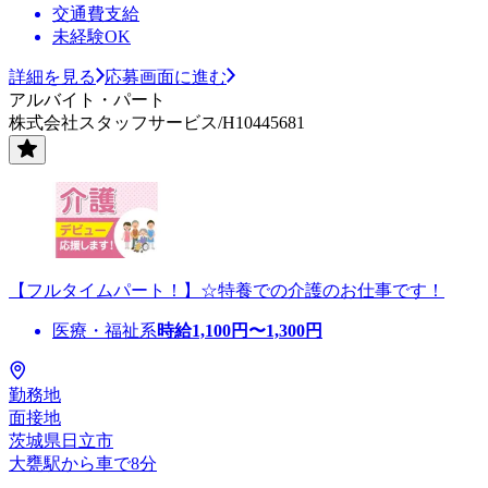
交通費支給
未経験OK
詳細を見る
応募画面に進む
アルバイト・パート
株式会社スタッフサービス/H10445681
【フルタイムパート！】☆特養での介護のお仕事です！
医療・福祉系
時給
1,100
円〜
1,300
円
勤務地
面接地
茨城県日立市
大甕駅から車で8分