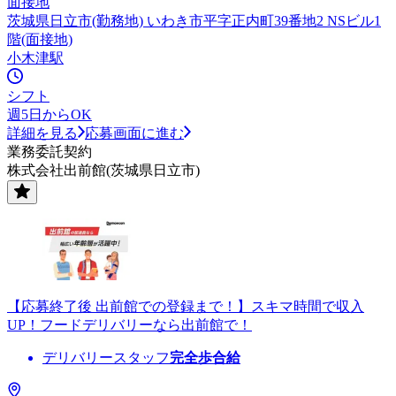
面接地
茨城県日立市(勤務地) いわき市平字正内町39番地2 NSビル1
階(面接地)
小木津駅
シフト
週5日からOK
詳細を見る
応募画面に進む
業務委託契約
株式会社出前館(茨城県日立市)
【応募終了後 出前館での登録まで！】スキマ時間で収入
UP！フードデリバリーなら出前館で！
デリバリースタッフ
完全歩合給