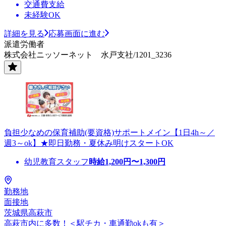
交通費支給
未経験OK
詳細を見る
応募画面に進む
派遣労働者
株式会社ニッソーネット 水戸支社/1201_3236
負担少なめの保育補助(要資格)サポートメイン【1日4h～／
週3～ok】★即日勤務・夏休み明けスタートOK
幼児教育スタッフ
時給
1,200
円〜
1,300
円
勤務地
面接地
茨城県高萩市
高萩市内に多数！＜駅チカ・車通勤okも有＞