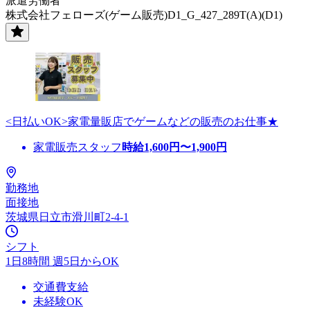
派遣労働者
株式会社フェローズ(ゲーム販売)D1_G_427_289T(A)(D1)
<日払いOK>家電量販店でゲームなどの販売のお仕事★
家電販売スタッフ
時給
1,600
円〜
1,900
円
勤務地
面接地
茨城県日立市滑川町2-4-1
シフト
1日8時間 週5日からOK
交通費支給
未経験OK