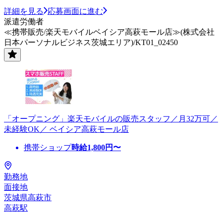
詳細を見る
応募画面に進む
派遣労働者
≪携帯販売/楽天モバイルベイシア高萩モール店≫(株式会社
日本パーソナルビジネス茨城エリア)/KT01_02450
「オープニング」楽天モバイルの販売スタッフ／月32万可／
未経験OK／ ベイシア高萩モール店
携帯ショップ
時給
1,800
円〜
勤務地
面接地
茨城県高萩市
高萩駅