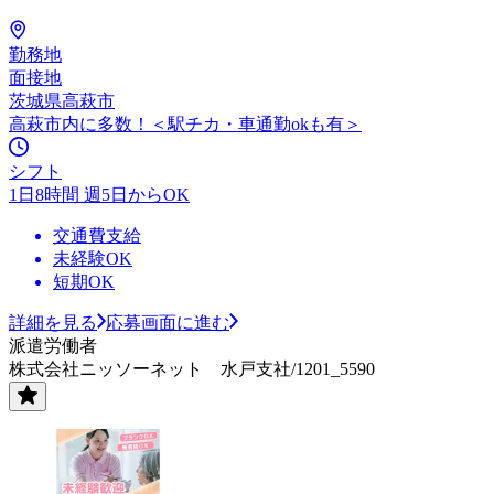
勤務地
面接地
茨城県高萩市
高萩市内に多数！＜駅チカ・車通勤okも有＞
シフト
1日8時間 週5日からOK
交通費支給
未経験OK
短期OK
詳細を見る
応募画面に進む
派遣労働者
株式会社ニッソーネット 水戸支社/1201_5590