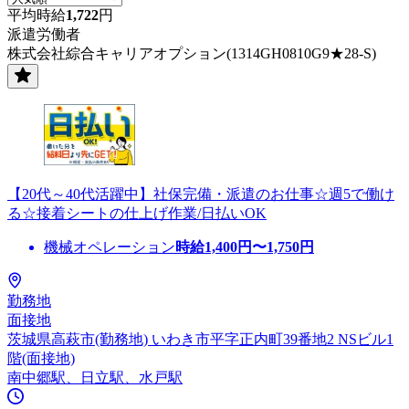
平均時給
1,722
円
派遣労働者
株式会社綜合キャリアオプション(1314GH0810G9★28-S)
【20代～40代活躍中】社保完備・派遣のお仕事☆週5で働け
る☆接着シートの仕上げ作業/日払いOK
機械オペレーション
時給
1,400
円〜
1,750
円
勤務地
面接地
茨城県高萩市(勤務地) いわき市平字正内町39番地2 NSビル1
階(面接地)
南中郷駅、日立駅、水戸駅