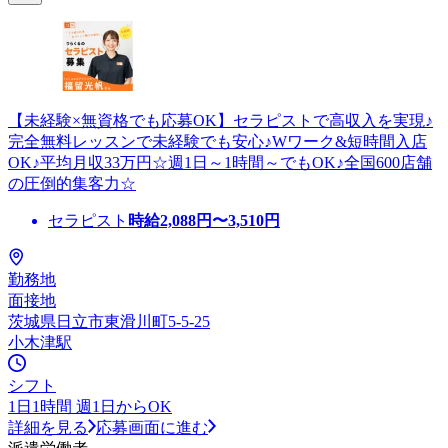
【未経験×無資格でも応募OK】セラピストで高収入を実現♪
完全無料レッスンで未経験でも安心♪Wワーク&短時間入店
OK♪平均月収33万円☆週1日～1時間～でもOK♪全国600店舗
の圧倒的集客力☆
セラピスト
時給
2,088
円〜
3,510
円
勤務地
面接地
茨城県日立市東滑川町5-5-25
小木津駅
シフト
1日1時間 週1日からOK
詳細を見る
応募画面に進む