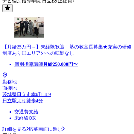
ナビ個別指導学院 日立校(正社員)
【月給25万円～】未経験歓迎！塾の教室長募集★充実の研修
制度あり◎エリア外への転勤なし
個別指導講師
月給
250,000
円〜
勤務地
面接地
茨城県日立市幸町1-4-9
日立駅より徒歩4分
交通費支給
未経験OK
詳細を見る
応募画面に進む