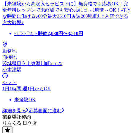
【未経験から高収入セラピストに】無資格でも応募OK！完
全無料レッスンで未経験でも安心♪週1日～1時間～OK！好き
な時間に働ける♪60分最大3510円★週20時間以上入店できる
方大歓迎♪
セラピスト
時給
2,088
円〜
3,510
円
勤務地
面接地
茨城県日立市東滑川町5-5-25
小木津駅
シフト
1日1時間 週1日からOK
未経験OK
詳細を見る
応募画面に進む
業務委託契約
りらくる 日立店