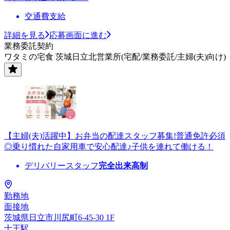
交通費支給
詳細を見る
応募画面に進む
業務委託契約
ワタミの宅食 茨城日立北営業所(宅配/業務委託/主婦(夫)向け)
【主婦(夫)活躍中】お弁当の配達スタッフ募集!普通免許必須
◎乗り慣れた自家用車で安心配達♪子供を連れて働ける！
デリバリースタッフ
完全出来高制
勤務地
面接地
茨城県日立市川尻町6-45-30 1F
十王駅