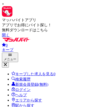
×
マッハバイトアプリ
アプリでお得にバイト探し！
無料ダウンロードはこちら
開く
0
キープ
メニュー
キープした求人を見る
0
検索履歴
新規会員登録(無料)
ログイン
ヘルプ
エリアから探す
駅から探す