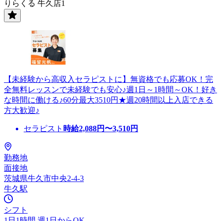
りらくる 牛久店1
【未経験から高収入セラピストに】無資格でも応募OK！完
全無料レッスンで未経験でも安心♪週1日～1時間～OK！好き
な時間に働ける♪60分最大3510円★週20時間以上入店できる
方大歓迎♪
セラピスト
時給
2,088
円〜
3,510
円
勤務地
面接地
茨城県牛久市中央2-4-3
牛久駅
シフト
1日1時間 週1日からOK