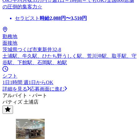
OK♪平均月収33万円☆週1日～1時間～でもOK♪全国600店舗
の圧倒的集客力☆
セラピスト
時給
2,088
円〜
3,510
円
勤務地
面接地
茨城県つくば市東新井32-8
土浦駅、牛久駅、ひたち野うしく駅、荒川沖駅、取手駅、守
谷駅、下館駅、石岡駅、柏駅
シフト
1日1時間 週1日からOK
詳細を見る
応募画面に進む
アルバイト・パート
パティズ 土浦店