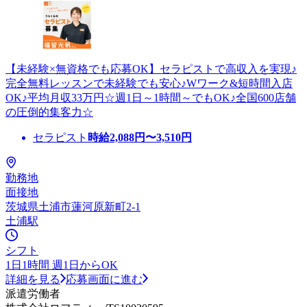
【未経験×無資格でも応募OK】セラピストで高収入を実現♪
完全無料レッスンで未経験でも安心♪Wワーク&短時間入店
OK♪平均月収33万円☆週1日～1時間～でもOK♪全国600店舗
の圧倒的集客力☆
セラピスト
時給
2,088
円〜
3,510
円
勤務地
面接地
茨城県土浦市蓮河原新町2-1
土浦駅
シフト
1日1時間 週1日からOK
詳細を見る
応募画面に進む
派遣労働者