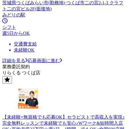
茨城県つくばみらい市(勤務地) つくば市二の宮2-1-3 クラフ
ト二の宮ビル2F(面接地)
みどりの駅
シフト
週5日からOK
交通費支給
未経験OK
詳細を見る
応募画面に進む
業務委託契約
りらくる つくば店
【未経験×無資格でも応募OK】セラピストで高収入を実現♪
完全無料レッスンで未経験でも安心♪Wワーク&短時間入店