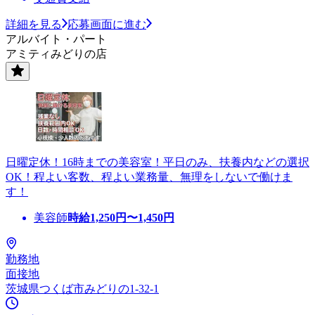
詳細を見る
応募画面に進む
アルバイト・パート
アミティみどりの店
日曜定休！16時までの美容室！平日のみ、扶養内などの選択
OK！程よい客数、程よい業務量、無理をしないで働けま
す！
美容師
時給
1,250
円〜
1,450
円
勤務地
面接地
茨城県つくば市みどりの1-32-1