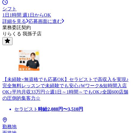
シフト
1日1時間 週1日からOK
詳細を見る
応募画面に進む
業務委託契約
りらくる 我孫子店
【未経験×無資格でも応募OK】セラピストで高収入を実現♪
完全無料レッスンで未経験でも安心♪Wワーク&短時間入店
OK♪平均月収33万円☆週1日～1時間～でもOK♪全国600店舗
の圧倒的集客力☆
セラピスト
時給
2,088
円〜
3,510
円
勤務地
面接地