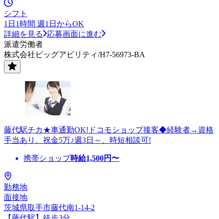
シフト
1日1時間 週1日からOK
詳細を見る
応募画面に進む
派遣労働者
株式会社ビッグアビリティ/H7-56973-BA
藤代駅チカ★車通勤OK!ドコモショップ接客◆経験者→資格
手当あり、祝金5万♪週3日～、時短相談可!
携帯ショップ
時給
1,500
円〜
勤務地
面接地
茨城県取手市藤代南1-14-2
【藤代駅】徒歩3分