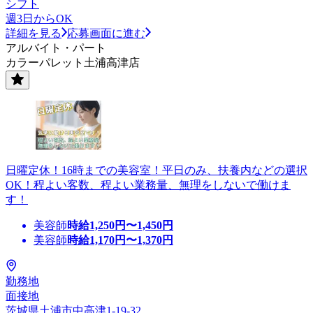
シフト
週3日からOK
詳細を見る
応募画面に進む
アルバイト・パート
カラーパレット土浦高津店
日曜定休！16時までの美容室！平日のみ、扶養内などの選択
OK！程よい客数、程よい業務量、無理をしないで働けま
す！
美容師
時給
1,250
円〜
1,450
円
美容師
時給
1,170
円〜
1,370
円
勤務地
面接地
茨城県土浦市中高津1-19-32