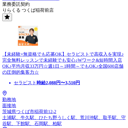
業務委託契約
りらくる つくば稲荷前店
【未経験×無資格でも応募OK】セラピストで高収入を実現♪
完全無料レッスンで未経験でも安心♪Wワーク&短時間入店
OK♪平均月収33万円☆週1日～1時間～でもOK♪全国600店舗
の圧倒的集客力☆
セラピスト
時給
2,088
円〜
3,510
円
勤務地
面接地
茨城県つくば市稲荷前12-2
土浦駅、牛久駅、ひたち野うしく駅、荒川沖駅、取手駅、守
谷駅、下館駅、石岡駅、柏駅