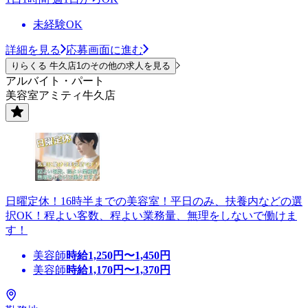
未経験OK
詳細を見る
応募画面に進む
りらくる 牛久店1のその他の求人を見る
アルバイト・パート
美容室アミティ牛久店
日曜定休！16時半までの美容室！平日のみ、扶養内などの選
択OK！程よい客数、程よい業務量、無理をしないで働けま
す！
美容師
時給
1,250
円〜
1,450
円
美容師
時給
1,170
円〜
1,370
円