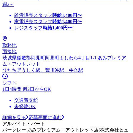
週2～
雑貨販売スタッフ
時給
1,400
円〜
家電販売スタッフ
時給
1,400
円〜
レジスタッフ
時給
1,400
円〜
勤務地
面接地
茨城県稲敷郡阿見町阿見町よしわら4丁目1-1 あみプレミア
ム・アウトレット
ひたち野うしく駅、荒川沖駅、牛久駅
シフト
1日4時間 週2日からOK
交通費支給
未経験OK
詳細を見る
応募画面に進む
アルバイト・パート
バークレー あみプレミアム・アウトレット店(株式会社ヒュ