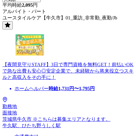
平均時給
2,095
円
アルバイト・パート
ユースタイルケア【牛久市】01_重訪_非常勤_夜勤/Jb
【夜間見守りSTAFF】3日で専門資格を無料GET！前払いOK
で急な出費も安心◎安定企業で、未経験から将来役立つスキ
ルと高収入をその手に！
ホームヘルパー
時給
1,731
円〜
1,795
円
勤務地
面接地
茨城県牛久市 ※こちらは募集エリアとなります。
牛久駅、ひたち野うしく駅