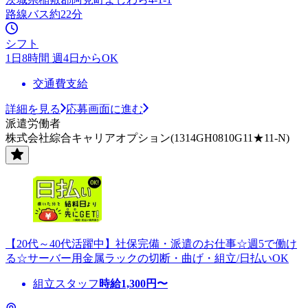
路線バス約22分
シフト
1日8時間 週4日からOK
交通費支給
詳細を見る
応募画面に進む
派遣労働者
株式会社綜合キャリアオプション(1314GH0810G11★11-N)
【20代～40代活躍中】社保完備・派遣のお仕事☆週5で働け
る☆サーバー用金属ラックの切断・曲げ・組立/日払いOK
組立スタッフ
時給
1,300
円〜