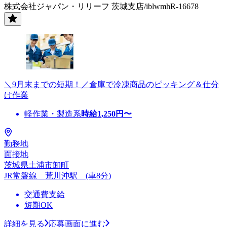
株式会社ジャパン・リリーフ 茨城支店/iblwmhR-16678
＼9月末までの短期！／倉庫で冷凍商品のピッキング＆仕分
け作業
軽作業・製造系
時給
1,250
円〜
勤務地
面接地
茨城県土浦市卸町
JR常磐線 荒川沖駅 (車8分)
交通費支給
短期OK
詳細を見る
応募画面に進む