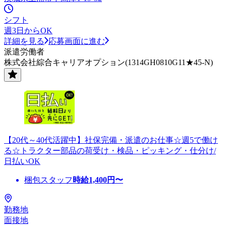
シフト
週3日からOK
詳細を見る
応募画面に進む
派遣労働者
株式会社綜合キャリアオプション(1314GH0810G11★45-N)
【20代～40代活躍中】社保完備・派遣のお仕事☆週5で働け
る☆トラクター部品の荷受け・検品・ピッキング・仕分け/
日払いOK
梱包スタッフ
時給
1,400
円〜
勤務地
面接地