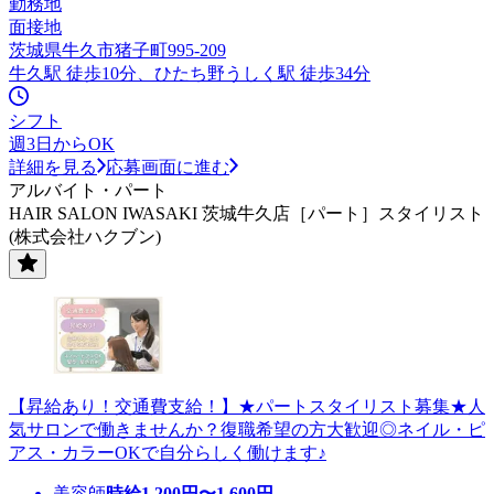
勤務地
面接地
茨城県牛久市猪子町995-209
牛久駅 徒歩10分、ひたち野うしく駅 徒歩34分
シフト
週3日からOK
詳細を見る
応募画面に進む
アルバイト・パート
HAIR SALON IWASAKI 茨城牛久店［パート］スタイリスト
(株式会社ハクブン)
【昇給あり！交通費支給！】★パートスタイリスト募集★人
気サロンで働きませんか？復職希望の方大歓迎◎ネイル・ピ
アス・カラーOKで自分らしく働けます♪
美容師
時給
1,200
円〜
1,600
円