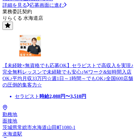
詳細を見る
応募画面に進む
業務委託契約
りらくる 水海道店
【未経験×無資格でも応募OK】セラピストで高収入を実現♪
完全無料レッスンで未経験でも安心♪Wワーク&短時間入店
OK♪平均月収33万円☆週1日～1時間～でもOK♪全国600店舗
の圧倒的集客力☆
セラピスト
時給
2,088
円〜
3,510
円
勤務地
面接地
茨城県常総市水海道山田町1080-1
水海道駅