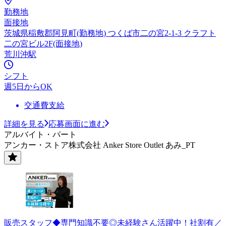
勤務地
面接地
茨城県稲敷郡阿見町(勤務地) つくば市二の宮2-1-3 クラフト
二の宮ビル2F(面接地)
荒川沖駅
シフト
週5日からOK
交通費支給
詳細を見る
応募画面に進む
アルバイト・パート
アンカー・ストア株式会社 Anker Store Outlet あみ_PT
販売スタッフ◆専門知識不要◎未経験さん活躍中！社割有／