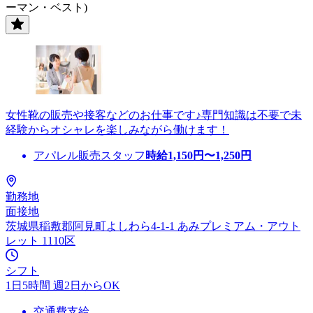
ーマン・ベスト)
女性靴の販売や接客などのお仕事です♪専門知識は不要で未
経験からオシャレを楽しみながら働けます！
アパレル販売スタッフ
時給
1,150
円〜
1,250
円
勤務地
面接地
茨城県稲敷郡阿見町よしわら4-1-1 あみプレミアム・アウト
レット 1110区
シフト
1日5時間 週2日からOK
交通費支給