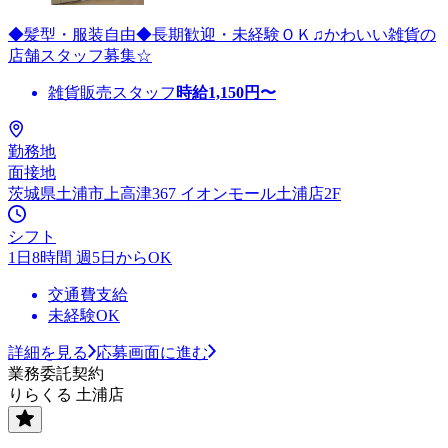
◆髪型・服装自由◆長期歓迎・未経験ＯＫ♫かわいい雑貨の
店舗スタッフ募集☆
雑貨販売スタッフ
時給
1,150
円〜
勤務地
面接地
茨城県土浦市上高津367 イオンモール土浦店2F
シフト
1日8時間 週5日からOK
交通費支給
未経験OK
詳細を見る
応募画面に進む
業務委託契約
りらくる 土浦店