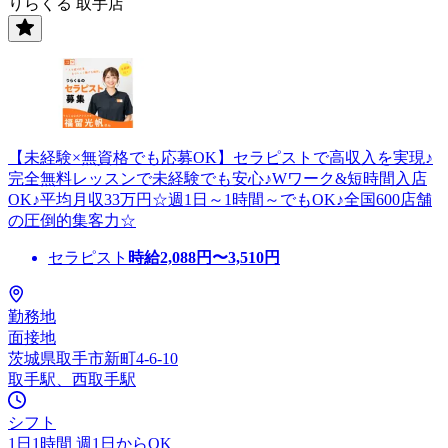
りらくる 取手店
【未経験×無資格でも応募OK】セラピストで高収入を実現♪
完全無料レッスンで未経験でも安心♪Wワーク&短時間入店
OK♪平均月収33万円☆週1日～1時間～でもOK♪全国600店舗
の圧倒的集客力☆
セラピスト
時給
2,088
円〜
3,510
円
勤務地
面接地
茨城県取手市新町4-6-10
取手駅、西取手駅
シフト
1日1時間 週1日からOK