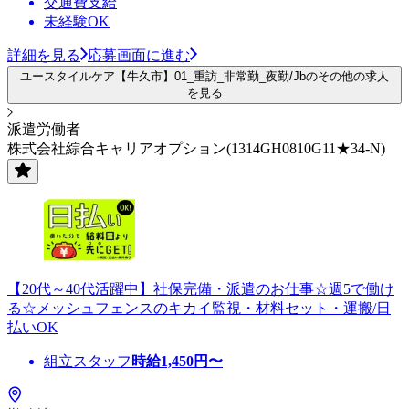
交通費支給
未経験OK
詳細を見る
応募画面に進む
ユースタイルケア【牛久市】01_重訪_非常勤_夜勤/Jbのその他の求人
を見る
派遣労働者
株式会社綜合キャリアオプション(1314GH0810G11★34-N)
【20代～40代活躍中】社保完備・派遣のお仕事☆週5で働け
る☆メッシュフェンスのキカイ監視・材料セット・運搬/日
払いOK
組立スタッフ
時給
1,450
円〜