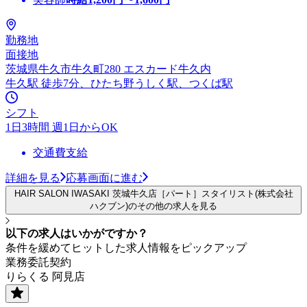
勤務地
面接地
茨城県牛久市牛久町280 エスカード牛久内
牛久駅 徒歩7分、ひたち野うしく駅、つくば駅
シフト
1日3時間 週1日からOK
交通費支給
詳細を見る
応募画面に進む
HAIR SALON IWASAKI 茨城牛久店［パート］スタイリスト(株式会社
ハクブン)のその他の求人を見る
以下の求人はいかがですか？
条件を緩めてヒットした求人情報をピックアップ
業務委託契約
りらくる 阿見店