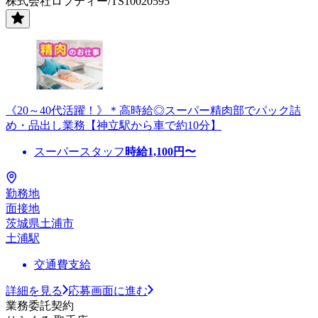
株式会社ロフティー/TS10020595
《20～40代活躍！》＊高時給◎スーパー精肉部でパック詰
め・品出し業務【神立駅から車で約10分】
スーパースタッフ
時給
1,100
円〜
勤務地
面接地
茨城県土浦市
土浦駅
交通費支給
詳細を見る
応募画面に進む
業務委託契約