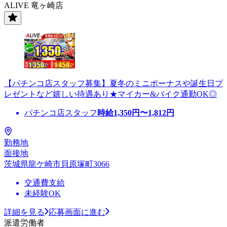
ALIVE 竜ヶ崎店
【パチンコ店スタッフ募集】夏冬のミニボーナスや誕生日プ
レゼントなど嬉しい待遇あり★マイカー&バイク通勤OK◎
パチンコ店スタッフ
時給
1,350
円〜
1,812
円
勤務地
面接地
茨城県龍ケ崎市貝原塚町3066
交通費支給
未経験OK
詳細を見る
応募画面に進む
派遣労働者