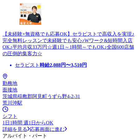
【未経験×無資格でも応募OK】セラピストで高収入を実現♪
完全無料レッスンで未経験でも安心♪Wワーク&短時間入店
OK♪平均月収33万円☆週1日～1時間～でもOK♪全国600店舗
の圧倒的集客力☆
セラピスト
時給
2,088
円〜
3,510
円
勤務地
面接地
茨城県稲敷郡阿見町うずら野4-2-31
荒川沖駅
シフト
1日1時間 週1日からOK
詳細を見る
応募画面に進む
アルバイト・パート