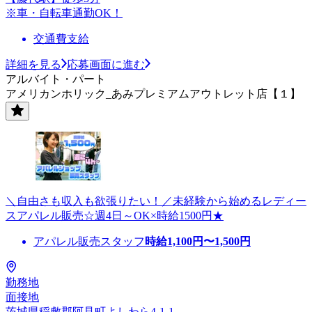
※車・自転車通勤OK！
交通費支給
詳細を見る
応募画面に進む
アルバイト・パート
アメリカンホリック_あみプレミアムアウトレット店【１】
＼自由さも収入も欲張りたい！／未経験から始めるレディー
スアパレル販売☆週4日～OK×時給1500円★
アパレル販売スタッフ
時給
1,100
円〜
1,500
円
勤務地
面接地
茨城県稲敷郡阿見町よしわら4-1-1