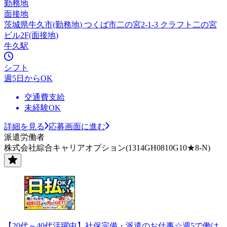
勤務地
面接地
茨城県牛久市(勤務地) つくば市二の宮2-1-3 クラフト二の宮
ビル2F(面接地)
牛久駅
シフト
週5日からOK
交通費支給
未経験OK
詳細を見る
応募画面に進む
派遣労働者
株式会社綜合キャリアオプション(1314GH0810G10★8-N)
【20代～40代活躍中】社保完備・派遣のお仕事☆週5で働け