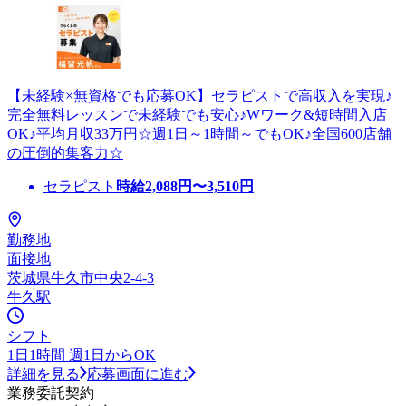
【未経験×無資格でも応募OK】セラピストで高収入を実現♪
完全無料レッスンで未経験でも安心♪Wワーク&短時間入店
OK♪平均月収33万円☆週1日～1時間～でもOK♪全国600店舗
の圧倒的集客力☆
セラピスト
時給
2,088
円〜
3,510
円
勤務地
面接地
茨城県牛久市中央2-4-3
牛久駅
シフト
1日1時間 週1日からOK
詳細を見る
応募画面に進む
業務委託契約