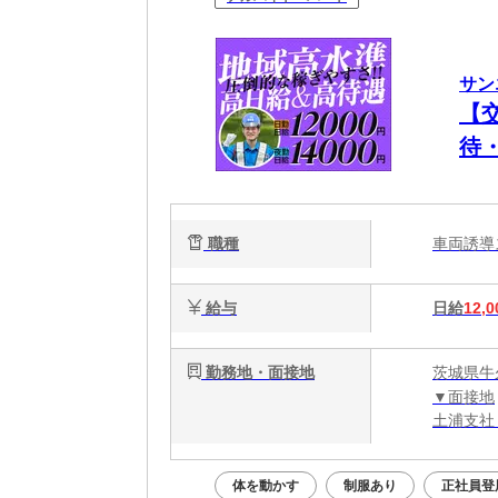
サン
【
待
＆
職種
車両誘
給与
日給
12,0
勤務地・面接地
茨城県牛
▼面接地
土浦支社：
体を動かす
制服あり
正社員登