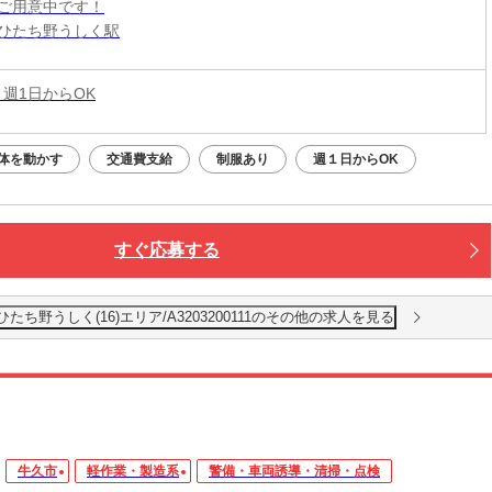
ご用意中です！
ひたち野うしく駅
 週1日からOK
体を動かす
交通費支給
制服あり
週１日からOK
すぐ応募する
ち野うしく(16)エリア/A3203200111のその他の求人を見る
牛久市
軽作業・製造系
警備・車両誘導・清掃・点検