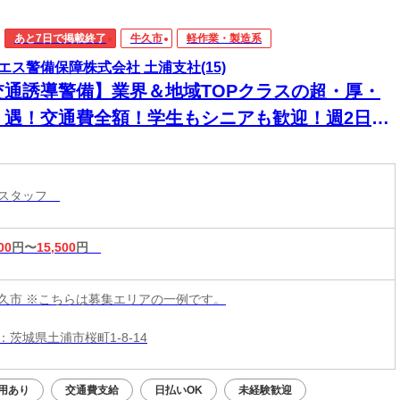
あと7日で掲載終了
牛久市
軽作業・製造系
エス警備保障株式会社 土浦支社(15)
交通誘導警備】業界＆地域TOPクラスの超・厚・
・遇！交通費全額！学生もシニアも歓迎！週2日～
日払い◎
導スタッフ
00
円〜
15,500
円
久市 ※こちらは募集エリアの一例です。
茨城県土浦市桜町1-8-14
用あり
交通費支給
日払いOK
未経験歓迎