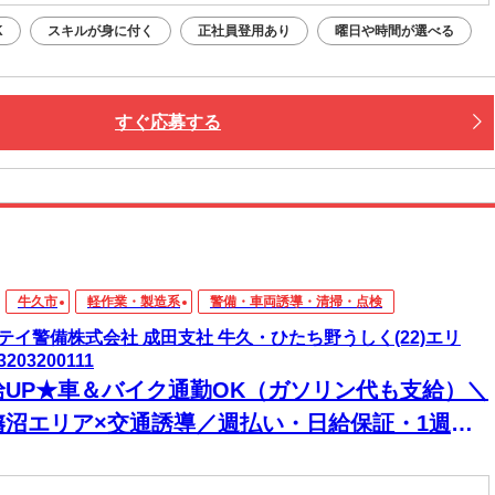
K
スキルが身に付く
正社員登用あり
曜日や時間が選べる
すぐ応募する
牛久市
軽作業・製造系
警備・車両誘導・清掃・点検
テイ警備株式会社 成田支社 牛久・ひたち野うしく(22)エリ
3203200111
給UP★車＆バイク通勤OK（ガソリン代も支給）＼
旛沼エリア×交通誘導／週払い・日給保証・1週間
のシフト提出・直行直帰OKなど…待遇・福利厚生
ど多数ご用意中◎未経験スタート9割以上！