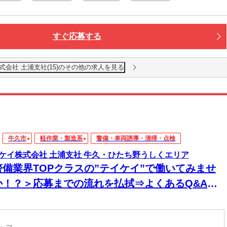
すぐ応募する
会社 土浦支社(15)のその他の求人を見る
牛久市
軽作業・製造系
警備・車両誘導・清掃・点検
ケイ株式会社 土浦支社 牛久・ひたち野うしくエリア
警備業界TOPクラスの”テイケイ”で働いてみませ
か！？＞応募までの流れを払拭⇒よくあるQ&A大
開中☆「経験ゼロ」でOK◎研修からしっかりサポ
トします！自由シフトだから無理なく働こう♪