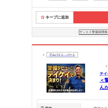
キープに追加
サンエス警備保障株式
アルバイト・パート
テイ
＜
ん
公
ー