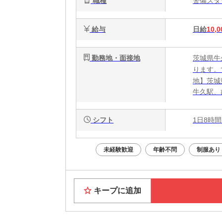
職種
警備ス
給与
日給
10,0
勤務地・面接地
茨城県牛
ります。
地】茨城
牛久駅、
シフト
1日8時間
未経験歓迎
年齢不問
制服あり
キープに追加