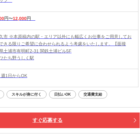
タッフ
00
円〜
12,000
円
久市 ※本原稿内の駅・エリア以外にも幅広くお仕事をご用意してお
できる限りご希望に合わせられるよう考慮をいたします。【面接
県土浦市有明町2-31 関鉄土浦ビル5F
ひたち野うしく駅
 週1日からOK
スキルが身に付く
日払いOK
交通費支給
すぐ応募する