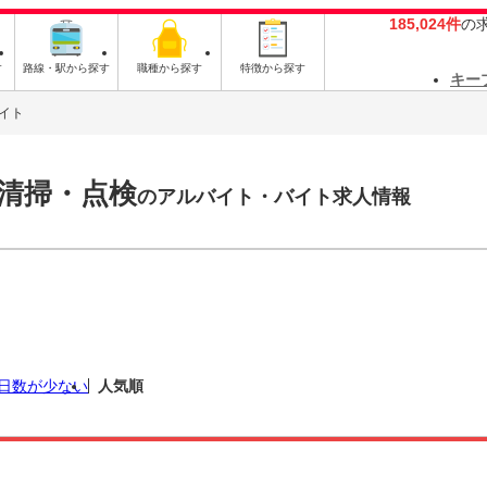
185,024件
の
す
路線・駅から探す
職種から探す
特徴から探す
キー
イト
清掃・点検
のアルバイト・バイト求人情報
日数が少ない
人気順