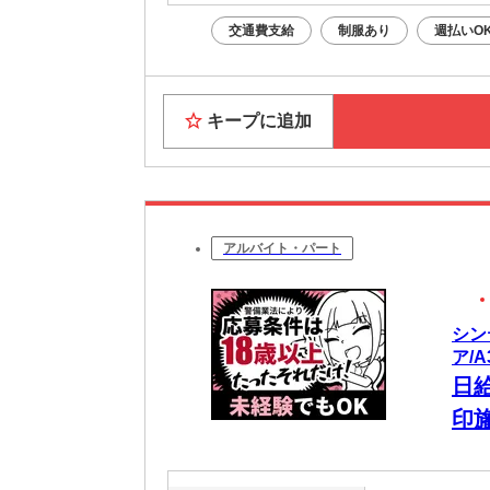
交通費支給
制服あり
週払いO
キープに追加
アルバイト・パート
シン
ア/A
日
印
毎
な