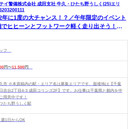
テイ警備株式会社 成田支社 牛久・ひたち野うしく(25)エリ
3203200111
12年に1度の大チャンス！？／午年限定のイベント
備でヒヒーンとフットワーク軽く走り出そう！入
祝い金5万円支給あり♪未経験も大歓迎◎他にもイ
ント案件多数⇒イベントだけの日の勤務もOK★
タッフ
00
円〜
11,500
円
久市 ※本原稿内の駅・エリア名は募集エリアです。面接地は【千葉
日吉台2丁目4-3 成田コリンズ2F】です。お仕事は千葉県と都内を中
ご用意中です！
ひたち野うしく駅
 週1日からOK