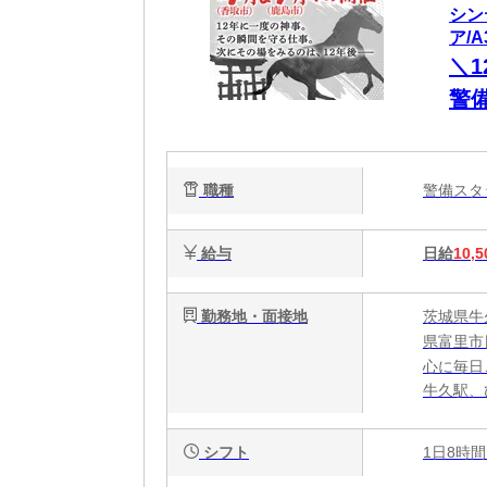
シン
ア/A
＼
警
社
ベ
職種
警備ス
給与
日給
10,5
勤務地・面接地
茨城県牛
県富里市
心に毎日
牛久駅、
シフト
1日8時間