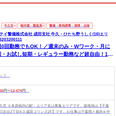
牛久市
軽作業・製造系
警備・車両誘導・清掃・点検
テイ警備株式会社 成田支社 牛久・ひたち野うしく(16)エリ
3203200111
週0回勤務でもOK！／週末のみ・Wワーク・月に
回・お試し短期・レギュラー勤務など超自由！1週
毎の自由シフトで働きやすい＆続けやすい♪15勤務
に2万円＆30勤務目に3万円を日給とは別にもらえ
タッフ
！
00
円〜
13,474
円
久市 ※本原稿内の駅・エリア名は募集エリアです。面接地は【千葉
日吉台2丁目4-3 成田コリンズ2F】です。お仕事は千葉県と都内を中