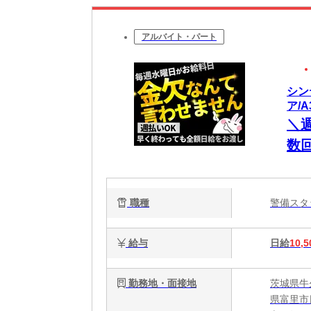
アルバイト・パート
シン
ア/A
＼
数
間
目
職種
警備ス
る
給与
日給
10,5
勤務地・面接地
茨城県牛
県富里市