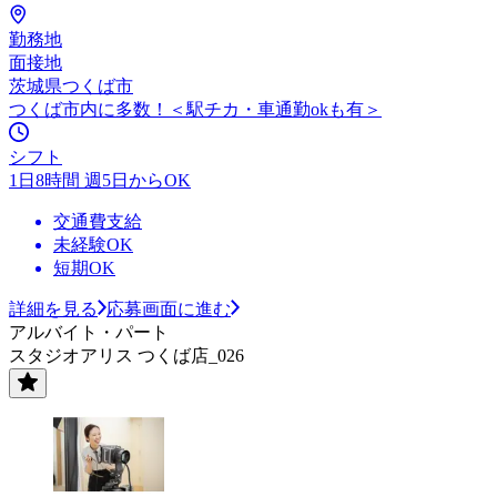
勤務地
面接地
茨城県つくば市
つくば市内に多数！＜駅チカ・車通勤okも有＞
シフト
1日8時間 週5日からOK
交通費支給
未経験OK
短期OK
詳細を見る
応募画面に進む
アルバイト・パート
スタジオアリス つくば店_026