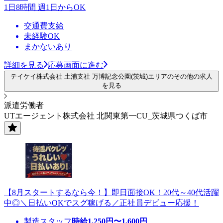
1日8時間 週1日からOK
交通費支給
未経験OK
まかないあり
詳細を見る
応募画面に進む
テイケイ株式会社 土浦支社 万博記念公園(茨城)エリアのその他の求人
を見る
派遣労働者
UTエージェント株式会社 北関東第一CU_茨城県つくば市
【8月スタートするなら今！】即日面接OK！20代～40代活躍
中◎＼日払いOKでスグ稼げる／正社員デビュー応援！
製造スタッフ
時給
1,250
円〜
1,600
円