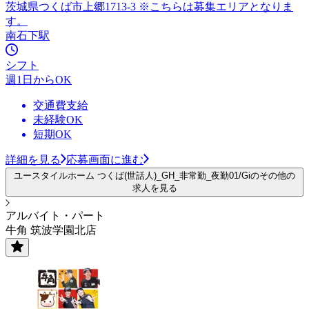
茨城県つくば市上郷1713-3 ※こちらは募集エリアとなりま
す。
南石下駅
シフト
週1日からOK
交通費支給
未経験OK
短期OK
詳細を見る
応募画面に進む
ユースタイルホーム つくば(世話人)_GH_非常勤_夜勤01/Giのその他の
求人を見る
アルバイト・パート
牛角 筑波学園北店