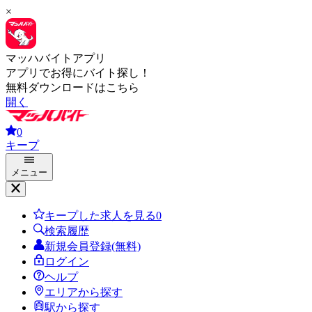
×
マッハバイトアプリ
アプリでお得にバイト探し！
無料ダウンロードはこちら
開く
0
キープ
メニュー
キープした求人を見る
0
検索履歴
新規会員登録(無料)
ログイン
ヘルプ
エリアから探す
駅から探す