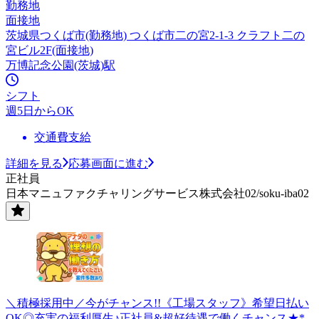
勤務地
面接地
茨城県つくば市(勤務地) つくば市二の宮2-1-3 クラフト二の
宮ビル2F(面接地)
万博記念公園(茨城)駅
シフト
週5日からOK
交通費支給
詳細を見る
応募画面に進む
正社員
日本マニュファクチャリングサービス株式会社02/soku-iba02
＼積極採用中／今がチャンス!!《工場スタッフ》希望日払い
OK◎充実の福利厚生♪正社員&超好待遇で働くチャンス★*