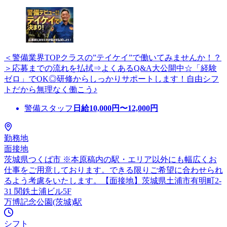
＜警備業界TOPクラスの”テイケイ”で働いてみませんか！？
＞応募までの流れを払拭⇒よくあるQ&A大公開中☆「経験
ゼロ」でOK◎研修からしっかりサポートします！自由シフ
トだから無理なく働こう♪
警備スタッフ
日給
10,000
円〜
12,000
円
勤務地
面接地
茨城県つくば市 ※本原稿内の駅・エリア以外にも幅広くお
仕事をご用意しております。できる限りご希望に合わせられ
るよう考慮をいたします。【面接地】茨城県土浦市有明町2-
31 関鉄土浦ビル5F
万博記念公園(茨城)駅
シフト