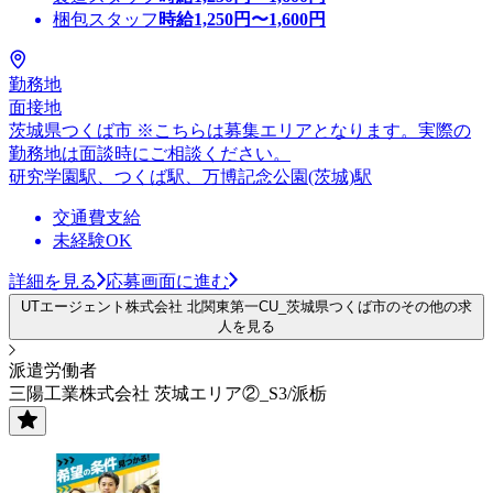
梱包スタッフ
時給
1,250
円〜
1,600
円
勤務地
面接地
茨城県つくば市 ※こちらは募集エリアとなります。実際の
勤務地は面談時にご相談ください。
研究学園駅、つくば駅、万博記念公園(茨城)駅
交通費支給
未経験OK
詳細を見る
応募画面に進む
UTエージェント株式会社 北関東第一CU_茨城県つくば市のその他の求
人を見る
派遣労働者
三陽工業株式会社 茨城エリア②_S3/派栃