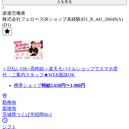
人を見る
派遣労働者
株式会社フェローズ(Rショップ未経験)D1_R_441_2664S(A)
(D1)
＜日払いOK×高時給＞楽天モバイルショップでスマホ受
付・ご案内スタッフ★WEB面談OK
携帯ショップ
時給
1,650
円〜
1,900
円
勤務地
面接地
茨城県つくば市稲岡66-1
シフト