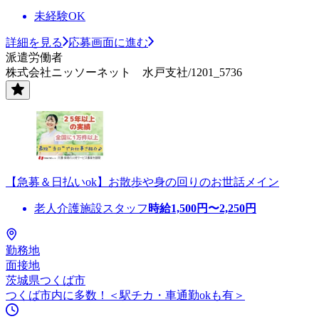
未経験OK
詳細を見る
応募画面に進む
派遣労働者
株式会社ニッソーネット 水戸支社/1201_5736
【急募＆日払いok】お散歩や身の回りのお世話メイン
老人介護施設スタッフ
時給
1,500
円〜
2,250
円
勤務地
面接地
茨城県つくば市
つくば市内に多数！＜駅チカ・車通勤okも有＞