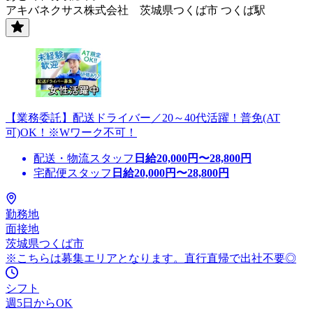
アキバネクサス株式会社 茨城県つくば市 つくば駅
【業務委託】配送ドライバー／20～40代活躍！普免(AT
可)OK！※Wワーク不可！
配送・物流スタッフ
日給
20,000
円〜
28,800
円
宅配便スタッフ
日給
20,000
円〜
28,800
円
勤務地
面接地
茨城県つくば市
※こちらは募集エリアとなります。直行直帰で出社不要◎
シフト
週5日からOK