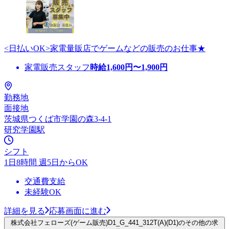
<日払いOK>家電量販店でゲームなどの販売のお仕事★
家電販売スタッフ
時給
1,600
円〜
1,900
円
勤務地
面接地
茨城県つくば市学園の森3-4-1
研究学園駅
シフト
1日8時間 週5日からOK
交通費支給
未経験OK
詳細を見る
応募画面に進む
株式会社フェローズ(ゲーム販売)D1_G_441_312T(A)(D1)のその他の求