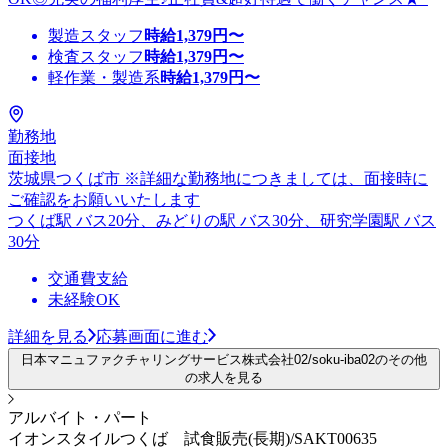
製造スタッフ
時給
1,379
円〜
検査スタッフ
時給
1,379
円〜
軽作業・製造系
時給
1,379
円〜
勤務地
面接地
茨城県つくば市 ※詳細な勤務地につきましては、面接時に
ご確認をお願いいたします
つくば駅 バス20分、みどりの駅 バス30分、研究学園駅 バス
30分
交通費支給
未経験OK
詳細を見る
応募画面に進む
日本マニュファクチャリングサービス株式会社02/soku-iba02のその他
の求人を見る
アルバイト・パート
イオンスタイルつくば 試食販売(長期)/SAKT00635