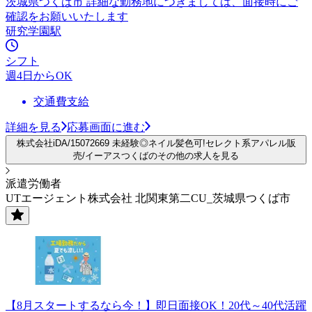
茨城県つくば市 詳細な勤務地につきましては、面接時にご
確認をお願いいたします
研究学園駅
シフト
週4日からOK
交通費支給
詳細を見る
応募画面に進む
株式会社iDA/15072669 未経験◎ネイル髪色可!セレクト系アパレル販
売/イーアスつくばのその他の求人を見る
派遣労働者
UTエージェント株式会社 北関東第二CU_茨城県つくば市
【8月スタートするなら今！】即日面接OK！20代～40代活躍