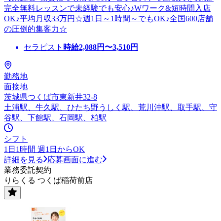
完全無料レッスンで未経験でも安心♪Wワーク&短時間入店
OK♪平均月収33万円☆週1日～1時間～でもOK♪全国600店舗
の圧倒的集客力☆
セラピスト
時給
2,088
円〜
3,510
円
勤務地
面接地
茨城県つくば市東新井32-8
土浦駅、牛久駅、ひたち野うしく駅、荒川沖駅、取手駅、守
谷駅、下館駅、石岡駅、柏駅
シフト
1日1時間 週1日からOK
詳細を見る
応募画面に進む
業務委託契約
りらくる つくば稲荷前店