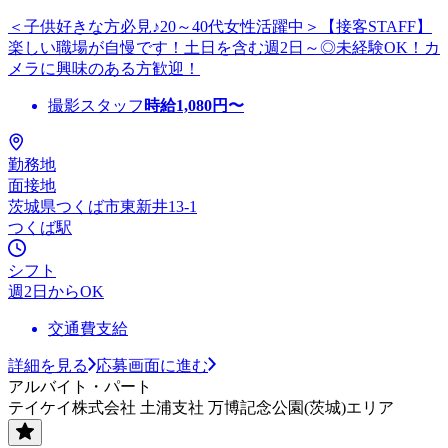
＜子供好きな方必見♪20～40代女性活躍中＞【接客STAFF】
楽しい職場が自慢です！土日を含む週2日～◎未経験OK！カ
メラに興味のある方歓迎！
撮影スタッフ
時給
1,080
円〜
勤務地
面接地
茨城県つくば市東新井13-1
つくば駅
シフト
週2日からOK
交通費支給
詳細を見る
応募画面に進む
アルバイト・パート
テイケイ株式会社 土浦支社 万博記念公園(茨城)エリア