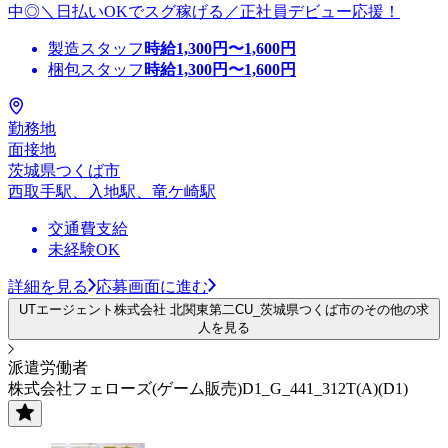
中◎＼日払いOKでスグ稼げる／正社員デビュー応援！
製造スタッフ
時給
1,300
円〜
1,600
円
梱包スタッフ
時給
1,300
円〜
1,600
円
勤務地
面接地
茨城県つくば市
西取手駅、入地駅、竜ケ崎駅
交通費支給
未経験OK
詳細を見る
応募画面に進む
UTエージェント株式会社 北関東第二CU_茨城県つくば市のその他の求
人を見る
派遣労働者
株式会社フェローズ(ゲーム販売)D1_G_441_312T(A)(D1)