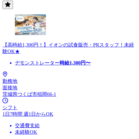
【高時給1,300円！】イオンの試食販売・PRスタッフ！未経
験OK★
デモンストレーター
時給
1,300
円〜
勤務地
面接地
茨城県つくば市稲岡66-1
シフト
1日7時間 週1日からOK
交通費支給
未経験OK