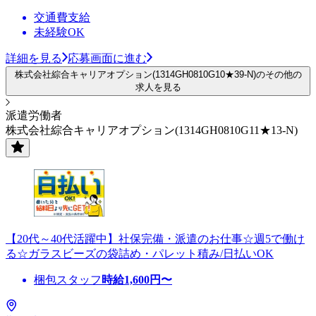
交通費支給
未経験OK
詳細を見る
応募画面に進む
株式会社綜合キャリアオプション(1314GH0810G10★39-N)のその他の
求人を見る
派遣労働者
株式会社綜合キャリアオプション(1314GH0810G11★13-N)
【20代～40代活躍中】社保完備・派遣のお仕事☆週5で働け
る☆ガラスビーズの袋詰め・パレット積み/日払いOK
梱包スタッフ
時給
1,600
円〜