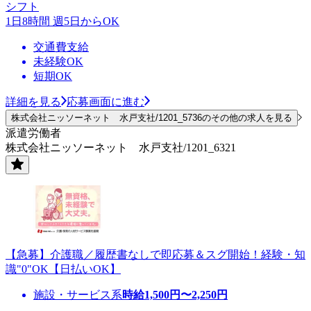
シフト
1日8時間 週5日からOK
交通費支給
未経験OK
短期OK
詳細を見る
応募画面に進む
株式会社ニッソーネット 水戸支社/1201_5736のその他の求人を見る
派遣労働者
株式会社ニッソーネット 水戸支社/1201_6321
【急募】介護職／履歴書なしで即応募＆スグ開始！経験・知
識"0"OK【日払いOK】
施設・サービス系
時給
1,500
円〜
2,250
円