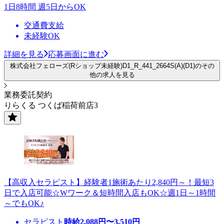
1日8時間 週5日からOK
交通費支給
未経験OK
詳細を見る
応募画面に進む
株式会社フェローズ(Rショップ未経験)D1_R_441_2664S(A)(D1)のその
他の求人を見る
業務委託契約
りらくる つくば稲荷前店3
【高収入セラピスト】経験者1施術あたり2,840円～！最短3
日で入店可能☆Wワーク＆短時間入店もOK☆週1日～1時間
～でもOK♪
セラピスト
時給
2,088
円〜
3,510
円