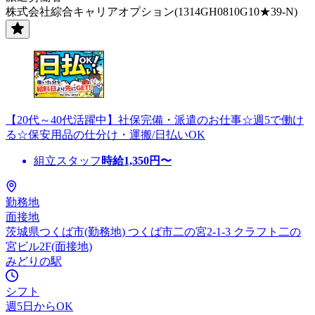
株式会社綜合キャリアオプション(1314GH0810G10★39-N)
【20代～40代活躍中】社保完備・派遣のお仕事☆週5で働け
る☆保安用品の仕分け・運搬/日払いOK
組立スタッフ
時給
1,350
円〜
勤務地
面接地
茨城県つくば市(勤務地) つくば市二の宮2-1-3 クラフト二の
宮ビル2F(面接地)
みどりの駅
シフト
週5日からOK