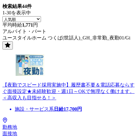
検索結果
44
件
1-30を表示中
平均時給
1,771
円
アルバイト・パート
ユースタイルホーム つくば(世話人)_GH_非常勤_夜勤01/Gi
【夜勤でスピード採用実施中】履歴書不要＆電話応募ならす
ぐ面接設定★未経験歓迎・週1日～OKで無理なく働けます。
＜高収入も目指せる！＞
施設・サービス系
日給
17,700
円
勤務地
面接地