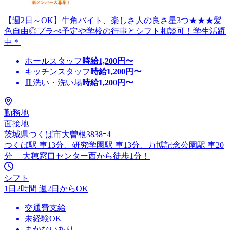
【週2日～OK】牛角バイト、楽しさ人の良さ星3つ★★★髪
色自由◎プラぺ予定や学校の行事とシフト相談可！学生活躍
中＊
ホールスタッフ
時給
1,200
円〜
キッチンスタッフ
時給
1,200
円〜
皿洗い・洗い場
時給
1,200
円〜
勤務地
面接地
茨城県つくば市大曽根3838ｰ4
つくば駅 車13分、研究学園駅 車13分、万博記念公園駅 車20
分 大穂窓口センター西から徒歩1分！
シフト
1日2時間 週2日からOK
交通費支給
未経験OK
まかないあり