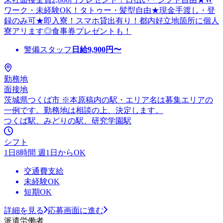
ワーク・未経験OK！タトゥー・髪型自由★現金手渡し・登
録のみ可★即入寮！スマホ貸出有り！都内好立地箇所に個人
寮アリます◎食事券プレゼントも！
警備スタッフ
日給
9,900
円〜
勤務地
面接地
茨城県つくば市 ※本原稿内の駅・エリア名は募集エリアの
一例です。勤務地は相談の上、決定します。
つくば駅、みどりの駅、研究学園駅
シフト
1日8時間 週1日からOK
交通費支給
未経験OK
短期OK
詳細を見る
応募画面に進む
派遣労働者