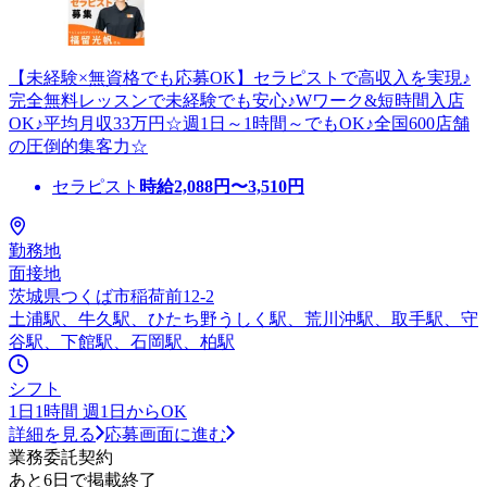
【未経験×無資格でも応募OK】セラピストで高収入を実現♪
完全無料レッスンで未経験でも安心♪Wワーク&短時間入店
OK♪平均月収33万円☆週1日～1時間～でもOK♪全国600店舗
の圧倒的集客力☆
セラピスト
時給
2,088
円〜
3,510
円
勤務地
面接地
茨城県つくば市稲荷前12-2
土浦駅、牛久駅、ひたち野うしく駅、荒川沖駅、取手駅、守
谷駅、下館駅、石岡駅、柏駅
シフト
1日1時間 週1日からOK
詳細を見る
応募画面に進む
業務委託契約
あと6日で掲載終了