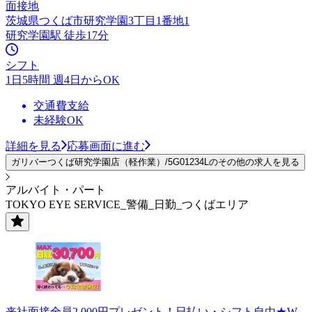
面接地
茨城県つくば市研究学園3丁目1番地1
研究学園駅 徒歩17分
シフト
1日5時間 週4日からOK
交通費支給
未経験OK
詳細を見る
応募画面に進む
ガリバーつくば研究学園店（軽作業）/5G01234Lのその他の求人を見る
アルバイト・パート
TOKYO EYE SERVICE_警備_日勤_つくばエリア
来社面接全員2,000円プレゼント！日払い・シフト自由★W