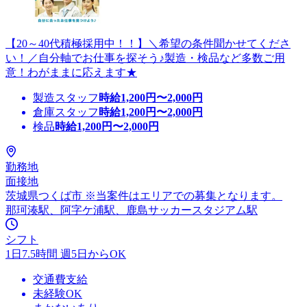
【20～40代積極採用中！！】＼希望の条件聞かせてくださ
い！／自分軸でお仕事を探そう♪製造・検品など多数ご用
意！わがままに応えます★
製造スタッフ
時給
1,200
円〜
2,000
円
倉庫スタッフ
時給
1,200
円〜
2,000
円
検品
時給
1,200
円〜
2,000
円
勤務地
面接地
茨城県つくば市 ※当案件はエリアでの募集となります。
那珂湊駅、阿字ケ浦駅、鹿島サッカースタジアム駅
シフト
1日7.5時間 週5日からOK
交通費支給
未経験OK