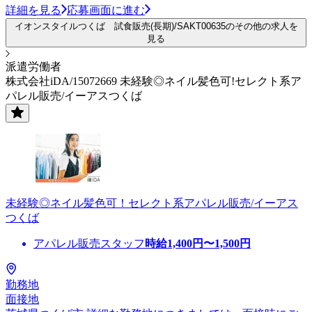
詳細を見る
応募画面に進む
イオンスタイルつくば 試食販売(長期)/SAKT00635のその他の求人を
見る
派遣労働者
株式会社iDA/15072669 未経験◎ネイル髪色可!セレクト系ア
パレル販売/イーアスつくば
未経験◎ネイル髪色可！セレクト系アパレル販売/イーアス
つくば
アパレル販売スタッフ
時給
1,400
円〜
1,500
円
勤務地
面接地