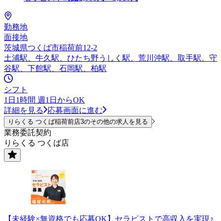
勤務地
面接地
茨城県つくば市稲荷前12-2
土浦駅、牛久駅、ひたち野うしく駅、荒川沖駅、取手駅、守
谷駅、下館駅、石岡駅、柏駅
シフト
1日1時間 週1日からOK
詳細を見る
応募画面に進む
りらくる つくば稲荷前店3のその他の求人を見る
業務委託契約
りらくる つくば店
【未経験×無資格でも応募OK】セラピストで高収入を実現♪