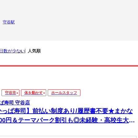
守谷駅
日数が少ない
人気順
守谷市
体を動かす
ホールスタッフ
ぱ寿司 守谷店
かっぱ寿司】前払い制度あり/履歴書不要★まかな
200円＆テーマパーク割引も◎未経験・高校生大歓
！