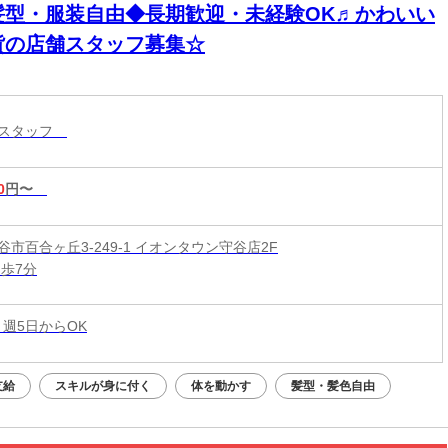
髪型・服装自由◆長期歓迎・未経験OK♬かわいい
貨の店舗スタッフ募集☆
売スタッフ
0
円〜
市百合ヶ丘3-249-1 イオンタウン守谷店2F
徒歩7分
 週5日からOK
支給
スキルが身に付く
体を動かす
髪型・髪色自由