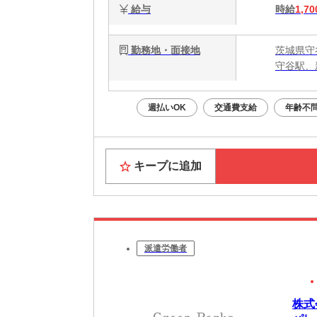
給与
時給
1,70
勤務地・面接地
茨城県守
守谷駅、
週払いOK
交通費支給
年齢不
キープに追加
派遣労働者
株式