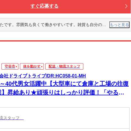
すぐ応募する
働きながら買ってしまいそうです。いろんな雑貨を取り揃えているので知らなかった雑貨や小物なども知れて楽しいです。まだまだ新人で覚えること沢山ありますが頑張っていきたいと思います。
もっと見る
守谷市
体を動かす
配送・物流スタッフ
会社ドライブトライブ/DR:HC058-01-MH
30～40代男女活躍中【大型車にて倉庫と工場の往復
業】昇給あり★頑張りはしっかり評価！「やる
」がきちんとカタチになる職場です！
物流スタッフ