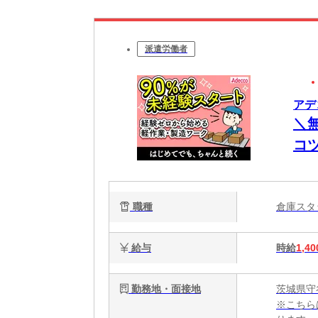
派遣労働者
アデコ
＼
コ
も
者
職種
倉庫ス
給与
時給
1,40
勤務地・面接地
茨城県守
※こちら