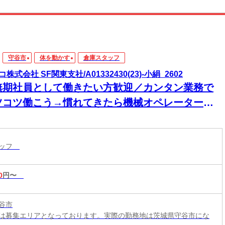
守谷市
体を動かす
倉庫スタッフ
株式会社 SF関東支社/A01332430(23)-小絹_2602
無期社員として働きたい方歓迎／カンタン業務で
ツコツ働こう→慣れてきたら機械オペレーター
！土日祝休みだから交替制でも負担少なめ◎希望
は追加残業OKで稼ぎたい方にも最適｜検査・箱詰
タッフ
0
円〜
谷市
は募集エリアとなっております。実際の勤務地は茨城県守谷市にな