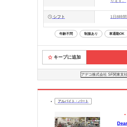
ります。
シフト
1日8時間
年齢不問
制服あり
車通勤OK
キープに追加
アデコ株式会社 SF関東支社/A
アルバイト・パート
De