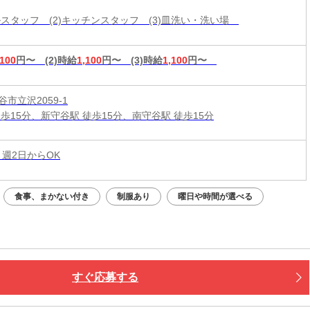
ールスタッフ (2)キッチンスタッフ (3)皿洗い・洗い場
,100
円〜
(2)時給
1,100
円〜
(3)時給
1,100
円〜
市立沢2059-1
徒歩15分、新守谷駅 徒歩15分、南守谷駅 徒歩15分
 週2日からOK
食事、まかない付き
制服あり
曜日や時間が選べる
すぐ応募する