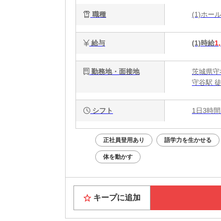
職種
(1)ホ
給与
(1)時給
1
勤務地・面接地
茨城県守谷
守谷駅 
シフト
1日3時間
正社員登用あり
語学力を生かせる
体を動かす
キープに追加