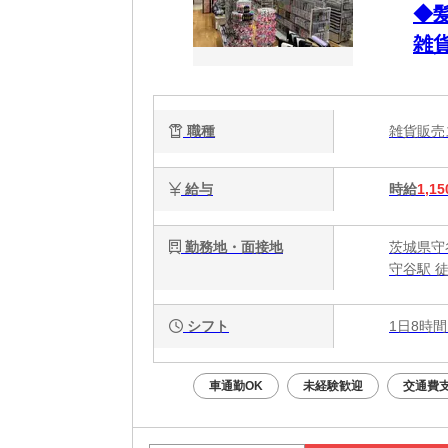
◆
雑
職種
雑貨販
給与
時給
1,15
勤務地・面接地
茨城県守谷
守谷駅 
シフト
1日8時間
車通勤OK
未経験歓迎
交通費