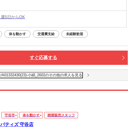
 週5日からOK
体を動かす
交通費支給
未経験歓迎
すぐ応募する
01332430(23)-小絹_2602のその他の求人を見る
守谷市
体を動かす
雑貨販売スタッフ
arパティズ 守谷店