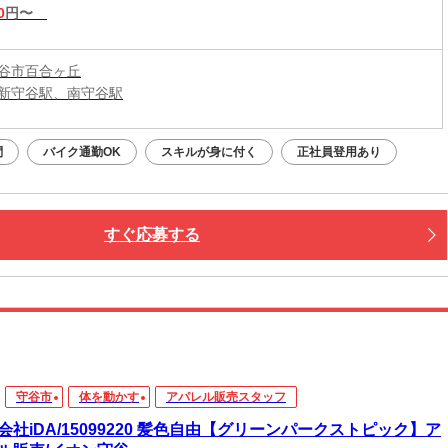
0
円〜
谷市百合ヶ丘
新守谷駅、南守谷駅
問
バイク通勤OK
スキルが身に付く
正社員登用あり
すぐ応募する
守谷市
体を動かす
アパレル販売スタッフ
会社iDA/15099220 髪色自由【グリーンパークストピック】ア