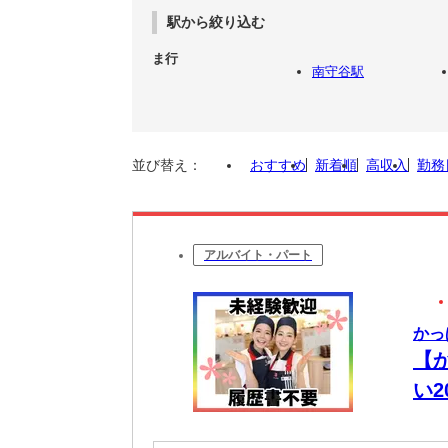
駅から絞り込む
ま行
南守谷駅
並び替え：
おすすめ
新着順
高収入
勤務
アルバイト・パート
かっ
【
い
迎