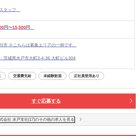
導スタッフ
00
円〜
15,500
円
川市 ※こちらは募集エリアの一例です。
茨城県水戸市大町3-4-36 大町ビル304
K
交通費支給
未経験歓迎
正社員登用あり
すぐ応募する
会社 水戸支社(17)のその他の求人を見る