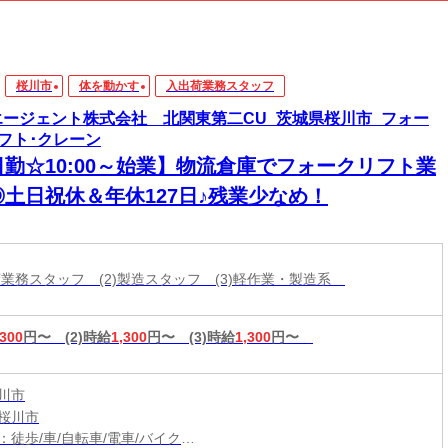
桜川市
体を動かす
入出荷業務スタッフ
エージェント株式会社 北関東第二CU_茨城県桜川市_フォー
フト･クレーン
日勤☆10:00～始業】物流倉庫でフォークリフト業
◎土日祝休＆年休127日♪残業少なめ！
出荷業務スタッフ (2)製造スタッフ (3)軽作業・製造系
,300
円〜
(2)時給
1,300
円〜
(3)時給
1,300
円〜
川市
桜川市
：徒歩/車/自転車/電車/バイク