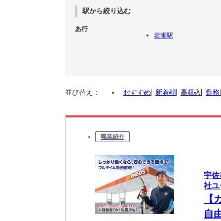
駅から絞り込む
あ行
岩瀬駅
並び替え：
おすすめ
新着順
高収入
勤務
職業紹介
宇佐
社ユー
【
自由