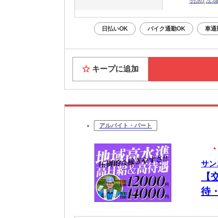
日払いOK
バイク通勤OK
車通
キープに追加
アルバイト・パート
サン
【
待
＆