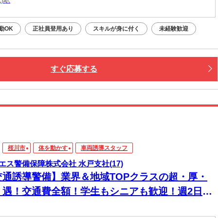
勤OK
正社員登用あり
スキルが身に付く
未経験歓迎
すぐ応募する
桜川市
体を動かす
車両誘導スタッフ
エス警備保障株式会社 水戸支社(17)
交通誘導警備】業界＆地域TOPクラスの超・厚・
・遇！交通費全額！学生もシニアも歓迎！週2日～
日払い◎