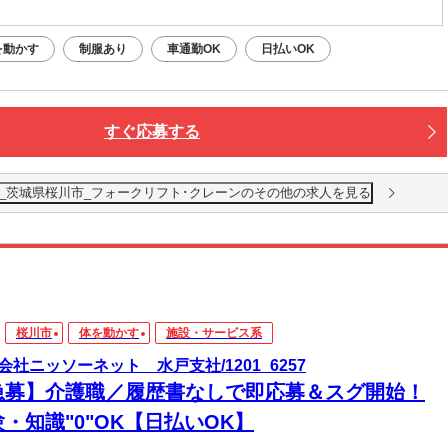
：大和駅から車4分
を動かす
制服あり
車通勤OK
日払いOK
すぐ応募する
U_茨城県桜川市_フォークリフト･クレーンのその他の求人を見る
桜川市
体を動かす
施設・サービス系
会社ニッソーネット 水戸支社/1201_6257
急募】介護職／履歴書なしで即応募＆スグ開始！
・知識"0"OK【日払いOK】