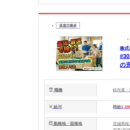
派遣労働者
株式
#
の
変
不
職種
軽作業
給与
時給
1,39
勤務地・面接地
茨城県桜
羽黒(茨城