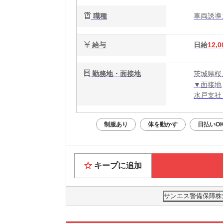
職種
車両誘
給与
日給
12,0
勤務地・面接地
茨城県桜
▼面接地
水戸支社：
制服あり
体を動かす
日払いO
キープに追加
サンエス警備保障株式