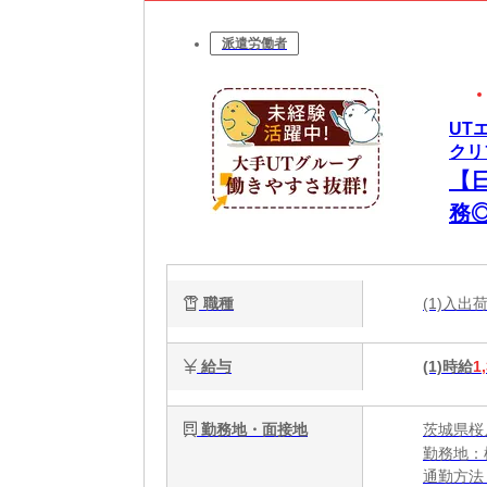
派遣労働者
UT
クリ
【
務
職種
(1)入
給与
(1)時給
1
勤務地・面接地
茨城県桜
勤務地：
通勤方法