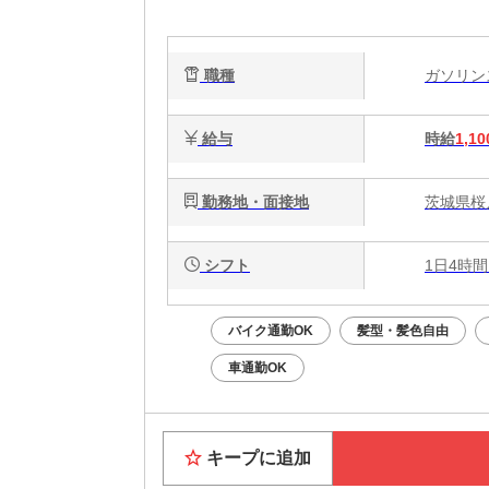
カ
タ
職種
ガソリ
給与
時給
1,10
勤務地・面接地
茨城県桜
シフト
1日4時間
バイク通勤OK
髪型・髪色自由
車通勤OK
キープに追加