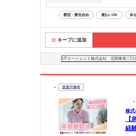
最寄り駅
髪型・髪色自由
週払いOK
体
キープに追加
UTエージェント株式会社 北関東第二C
派遣労働者
株式
【
経験