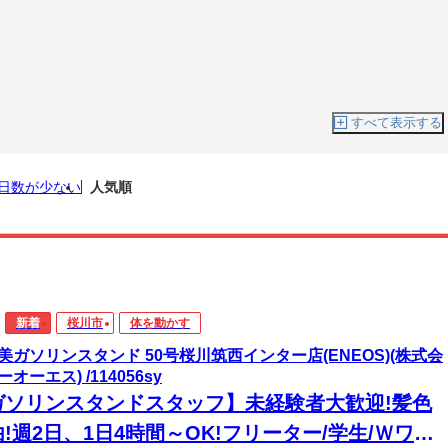
すべて表示する
日数が少ない
人気順
新着
桜川市
体を動かす
美ガソリンスタンド 50号桜川筑西インター店(ENEOS)(株式会
オーエス) /114056sy
ガソリンスタンドスタッフ】未経験者大歓迎!髪色
!週2日、1日4時間～OK!フリーター/学生/Ｗワー