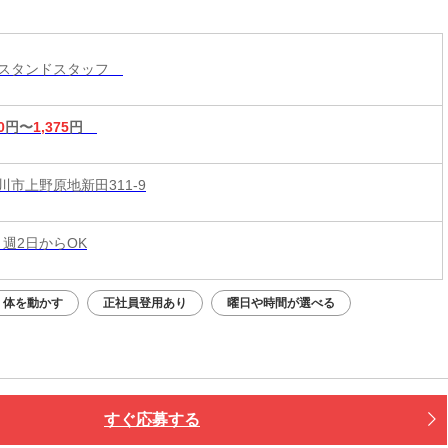
ー/高校生/主婦(夫)募集!充実した研修で安心してス
ート☆夕方短時間/夜間専属勤務も大歓迎
ンスタンドスタッフ
0
円〜
1,375
円
川市上野原地新田311-9
 週2日からOK
体を動かす
正社員登用あり
曜日や時間が選べる
すぐ応募する