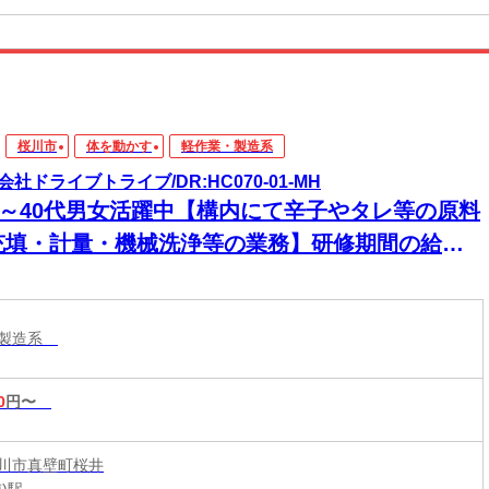
桜川市
体を動かす
軽作業・製造系
会社ドライブトライブ/DR:HC070-01-MH
30～40代男女活躍中【構内にて辛子やタレ等の原料
充填・計量・機械洗浄等の業務】研修期間の給与
動なし★安心のスタート！初めての方も収入面で
安なく始められます！
・製造系
0
円〜
川市真壁町桜井
)駅