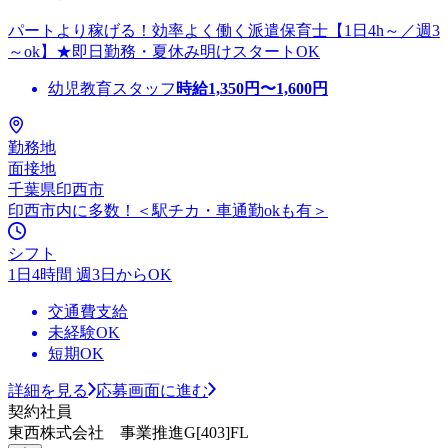
パートより稼げる！効率よく働く派遣保育士【1日4h～／週3
～ok】★即日勤務・夏休み明けスタートOK
幼児教育スタッフ
時給
1,350
円〜
1,600
円
勤務地
面接地
千葉県印西市
印西市内に多数！＜駅チカ・車通勤okも有＞
シフト
1日4時間 週3日からOK
交通費支給
未経験OK
短期OK
詳細を見る
応募画面に進む
契約社員
東西株式会社 事業推進G[403]FL