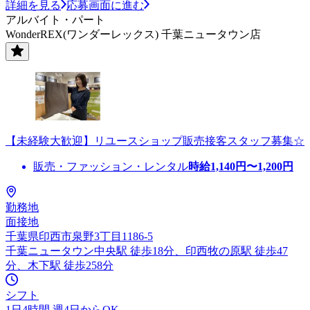
詳細を見る
応募画面に進む
アルバイト・パート
WonderREX(ワンダーレックス) 千葉ニュータウン店
【未経験大歓迎】リユースショップ販売接客スタッフ募集☆
販売・ファッション・レンタル
時給
1,140
円〜
1,200
円
勤務地
面接地
千葉県印西市泉野3丁目1186-5
千葉ニュータウン中央駅 徒歩18分、印西牧の原駅 徒歩47
分、木下駅 徒歩258分
シフト
1日4時間 週4日からOK