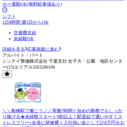
カー通勤OK(無料駐車場あり)
シフト
1日8時間 週5日からOK
交通費支給
未経験OK
詳細を見る
応募画面に進む
アルバイト・パート
シンテイ警備株式会社 千葉支社 女子大・公園・地区センタ
ー(15)エリア/A3203200106
＼＼船橋駅で働こう／／実働7時間と短めの勤務でもしっか
り稼げる★未経験スタート9割以上！駅直結で通いやすくス
トレスフリー♪全員に研修費＋入社祝い金として計8万円をお