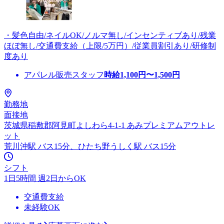
・髪色自由/ネイルOK/ノルマ無し/インセンティブあり/残業
ほぼ無し/交通費支給（上限/5万円）/従業員割引あり/研修制
度あり
アパレル販売スタッフ
時給
1,100
円〜
1,500
円
勤務地
面接地
茨城県稲敷郡阿見町よしわら4-1-1 あみプレミアムアウトレ
ット
荒川沖駅 バス15分、ひたち野うしく駅 バス15分
シフト
1日5時間 週2日からOK
交通費支給
未経験OK