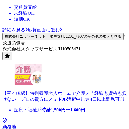
交通費支給
未経験OK
短期OK
詳細を見る
応募画面に進む
株式会社ニッソーネット 水戸支社/1201_4607のその他の求人を見る
派遣労働者
株式会社スタッフサービス/H10505471
【竜ヶ崎駅】特別養護老人ホームで介護／「経験も資格も負
けない」プロの貴方に／ミドル活躍中◎週4日以上勤務可◎
医療・福祉系
時給
1,500
円〜
1,600
円
勤務地