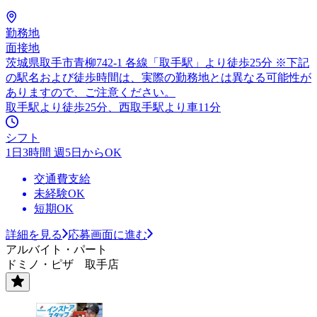
勤務地
面接地
茨城県取手市青柳742-1 各線「取手駅」より徒歩25分 ※下記
の駅名および徒歩時間は、実際の勤務地とは異なる可能性が
ありますので、ご注意ください。
取手駅より徒歩25分、西取手駅より車11分
シフト
1日3時間 週5日からOK
交通費支給
未経験OK
短期OK
詳細を見る
応募画面に進む
アルバイト・パート
ドミノ・ピザ 取手店