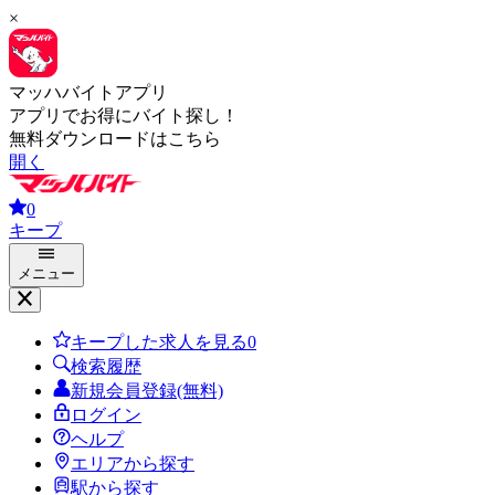
×
マッハバイトアプリ
アプリでお得にバイト探し！
無料ダウンロードはこちら
開く
0
キープ
メニュー
キープした求人を見る
0
検索履歴
新規会員登録(無料)
ログイン
ヘルプ
エリアから探す
駅から探す