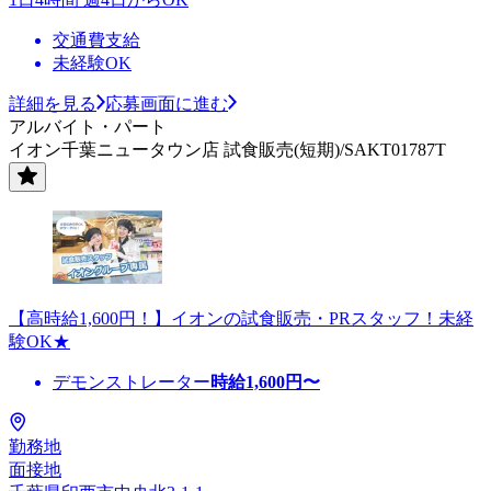
交通費支給
未経験OK
詳細を見る
応募画面に進む
アルバイト・パート
イオン千葉ニュータウン店 試食販売(短期)/SAKT01787T
【高時給1,600円！】イオンの試食販売・PRスタッフ！未経
験OK★
デモンストレーター
時給
1,600
円〜
勤務地
面接地