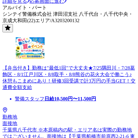
詳細を見る
応募画面に進む
アルバイト・パート
シンテイ警備株式会社 津田沼支社 八千代台・八千代中央・
京成大和田(22)エリア/A3203200132
【弁当付き】勤務は"最低1回"で大丈夫★7/25隅田川・7/28葛
飾区・8/1江戸川区・8/8取手・8/8熊谷の花火大会で働こう♪
休憩もこまめにあり！研修3回受講で計3万円の手当GET！交
通費全額支給
警備スタッフ
日給
10,500
円〜
11,500
円
勤務地
面接地
千葉県八千代市 ※本原稿内の駅・エリア名は実際の勤務地
ではございません。面接地は【千葉県船橋市前原西2-21-6 東