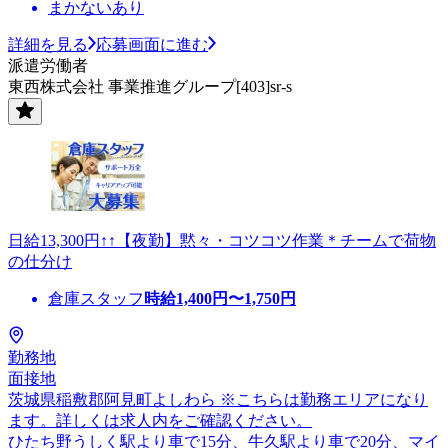
まかないあり
詳細を見る
応募画面に進む
派遣労働者
東西株式会社 事業推進グループ[403]sr-s
日給13,300円↑↑【夜勤】黙々・コツコツ作業＊チームで荷物
の仕分け
倉庫スタッフ
時給
1,400
円〜
1,750
円
勤務地
面接地
茨城県稲敷郡阿見町よしわら ※こちらは勤務エリアになり
ます。詳しくは求人内をご確認ください。
ひたち野うしく駅より車で15分、牛久駅より車で20分、マイ