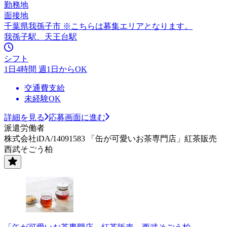
勤務地
面接地
千葉県我孫子市 ※こちらは募集エリアとなります。
我孫子駅、天王台駅
シフト
1日4時間 週1日からOK
交通費支給
未経験OK
詳細を見る
応募画面に進む
派遣労働者
株式会社iDA/14091583 「缶が可愛いお茶専門店」紅茶販売
西武そごう柏