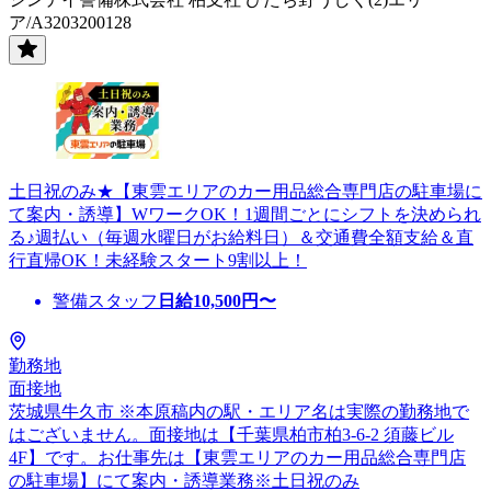
ア/A3203200128
土日祝のみ★【東雲エリアのカー用品総合専門店の駐車場に
て案内・誘導】WワークOK！1週間ごとにシフトを決められ
る♪週払い（毎週水曜日がお給料日）＆交通費全額支給＆直
行直帰OK！未経験スタート9割以上！
警備スタッフ
日給
10,500
円〜
勤務地
面接地
茨城県牛久市 ※本原稿内の駅・エリア名は実際の勤務地で
はございません。面接地は【千葉県柏市柏3-6-2 須藤ビル
4F】です。お仕事先は【東雲エリアのカー用品総合専門店
の駐車場】にて案内・誘導業務※土日祝のみ