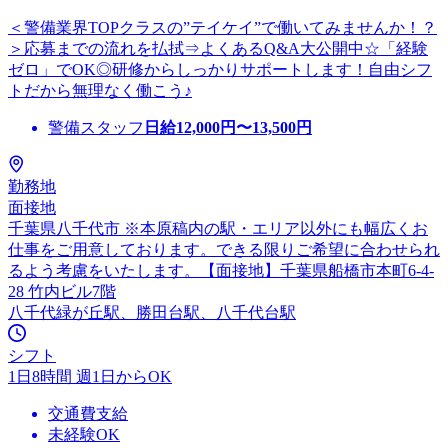
＜警備業界TOPクラスの”テイケイ”で働いてみませんか！？
＞応募までの流れを払拭⇒よくあるQ&A大公開中☆「経験
ゼロ」でOK◎研修からしっかりサポートします！自由シフ
トだから無理なく働こう♪
警備スタッフ
日給
12,000
円〜
13,500
円
勤務地
面接地
千葉県八千代市 ※本原稿内の駅・エリア以外にも幅広くお
仕事をご用意しております。できる限りご希望に合わせられ
るよう考慮をいたします。【面接地】千葉県船橋市本町6-4-
28 竹内ビル7階
八千代緑が丘駅、勝田台駅、八千代台駅
シフト
1日8時間 週1日からOK
交通費支給
未経験OK