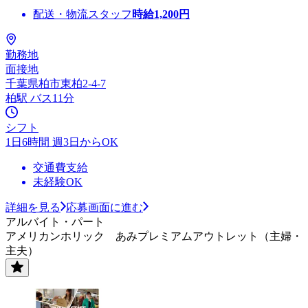
配送・物流スタッフ
時給
1,200
円
勤務地
面接地
千葉県柏市東柏2-4-7
柏駅 バス11分
シフト
1日6時間 週3日からOK
交通費支給
未経験OK
詳細を見る
応募画面に進む
アルバイト・パート
アメリカンホリック あみプレミアムアウトレット（主婦・
主夫）