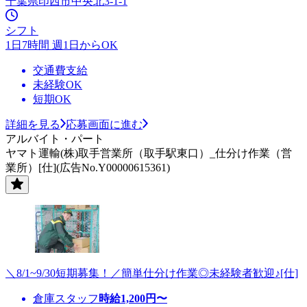
千葉県印西市中央北3-1-1
シフト
1日7時間 週1日からOK
交通費支給
未経験OK
短期OK
詳細を見る
応募画面に進む
アルバイト・パート
ヤマト運輸(株)取手営業所（取手駅東口）_仕分け作業（営
業所）[仕](広告No.Y00000615361)
＼8/1~9/30短期募集！／簡単仕分け作業◎未経験者歓迎♪[仕]
倉庫スタッフ
時給
1,200
円〜