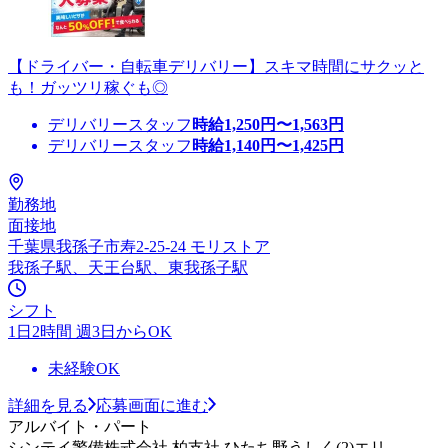
【ドライバー・自転車デリバリー】スキマ時間にサクッと
も！ガッツリ稼ぐも◎
デリバリースタッフ
時給
1,250
円〜
1,563
円
デリバリースタッフ
時給
1,140
円〜
1,425
円
勤務地
面接地
千葉県我孫子市寿2-25-24 モリストア
我孫子駅、天王台駅、東我孫子駅
シフト
1日2時間 週3日からOK
未経験OK
詳細を見る
応募画面に進む
アルバイト・パート
シンテイ警備株式会社 柏支社 ひたち野うしく(2)エリ