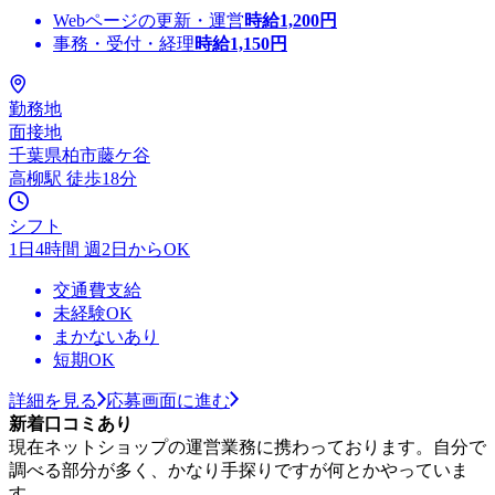
Webページの更新・運営
時給
1,200
円
事務・受付・経理
時給
1,150
円
勤務地
面接地
千葉県柏市藤ケ谷
高柳駅 徒歩18分
シフト
1日4時間 週2日からOK
交通費支給
未経験OK
まかないあり
短期OK
詳細を見る
応募画面に進む
新着口コミあり
現在ネットショップの運営業務に携わっております。自分で
調べる部分が多く、かなり手探りですが何とかやっていま
す。