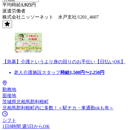
平均時給
1,925
円
派遣労働者
株式会社ニッソーネット 水戸支社/1201_4607
【急募】介護というより身の回りのお手伝い【日払いOK】
老人介護施設スタッフ
時給
1,500
円〜
2,250
円
勤務地
面接地
茨城県北相馬郡利根町
北相馬郡利根町内に多数！＜駅チカ・車通勤okも有＞
シフト
1日8時間 週5日からOK