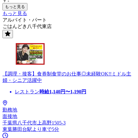
もっと見る
もっと見る
アルバイト・パート
ごはんどき八千代東店
【調理・接客】食券制食堂のお仕事◎未経験OK!!ミドル主
婦・シニア活躍中
レストラン
時給
1,140
円〜
1,190
円
勤務地
面接地
千葉県八千代市上高野1505-3
東葉勝田台駅より車で5分