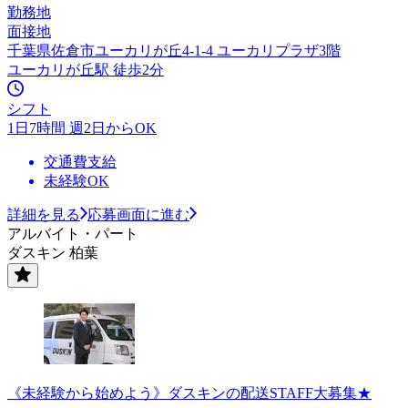
勤務地
面接地
千葉県佐倉市ユーカリが丘4-1-4 ユーカリプラザ3階
ユーカリが丘駅 徒歩2分
シフト
1日7時間 週2日からOK
交通費支給
未経験OK
詳細を見る
応募画面に進む
アルバイト・パート
ダスキン 柏葉
《未経験から始めよう》ダスキンの配送STAFF大募集★