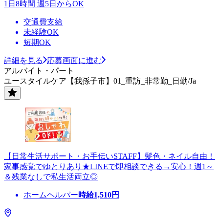
1日8時間 週5日からOK
交通費支給
未経験OK
短期OK
詳細を見る
応募画面に進む
アルバイト・パート
ユースタイルケア【我孫子市】01_重訪_非常勤_日勤/Ja
【日常生活サポート・お手伝いSTAFF】髪色・ネイル自由！
家事感覚でゆとりあり★LINEで即相談できる→安心！週1～
＆残業なしで私生活両立◎
ホームヘルパー
時給
1,510
円