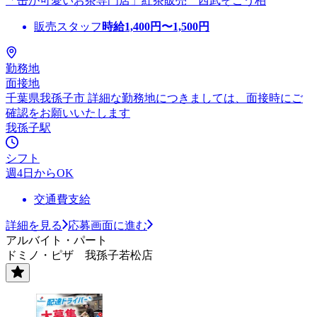
「缶が可愛いお茶専門店」紅茶販売 西武そごう柏
販売スタッフ
時給
1,400
円〜
1,500
円
勤務地
面接地
千葉県我孫子市 詳細な勤務地につきましては、面接時にご
確認をお願いいたします
我孫子駅
シフト
週4日からOK
交通費支給
詳細を見る
応募画面に進む
アルバイト・パート
ドミノ・ピザ 我孫子若松店