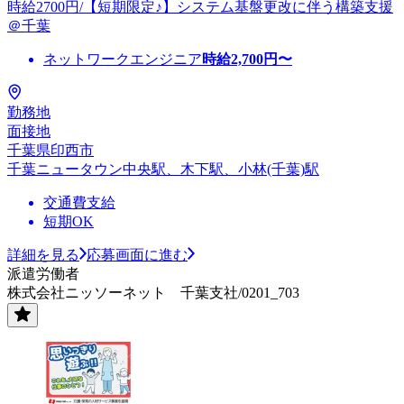
時給2700円/【短期限定♪】システム基盤更改に伴う構築支援
＠千葉
ネットワークエンジニア
時給
2,700
円〜
勤務地
面接地
千葉県印西市
千葉ニュータウン中央駅、木下駅、小林(千葉)駅
交通費支給
短期OK
詳細を見る
応募画面に進む
派遣労働者
株式会社ニッソーネット 千葉支社/0201_703