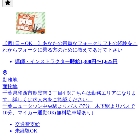
【週1日～OK！】あなたの貴重なフォークリフトの経験をこ
れからフォークに乗る方のために教えてあげて下さい！
講師・インストラクター
時給
1,300
円〜
1,625
円
勤務地
面接地
千葉県印西市鹿黒南３丁目4 ※こちらは勤務エリアになりま
す。詳しくは求人内をご確認ください。
千葉ニュータウン中央駅よりバスで7分、木下駅よりバスで
10分、マイカー通勤OK(無料駐車場あり)
交通費支給
未経験OK