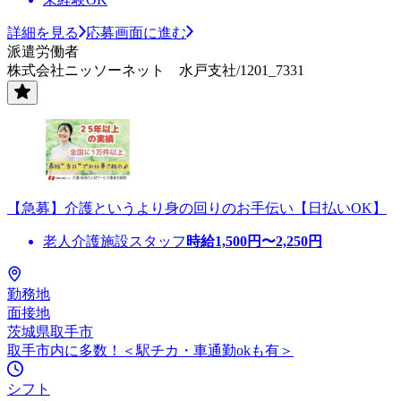
詳細を見る
応募画面に進む
派遣労働者
株式会社ニッソーネット 水戸支社/1201_7331
【急募】介護というより身の回りのお手伝い【日払いOK】
老人介護施設スタッフ
時給
1,500
円〜
2,250
円
勤務地
面接地
茨城県取手市
取手市内に多数！＜駅チカ・車通勤okも有＞
シフト