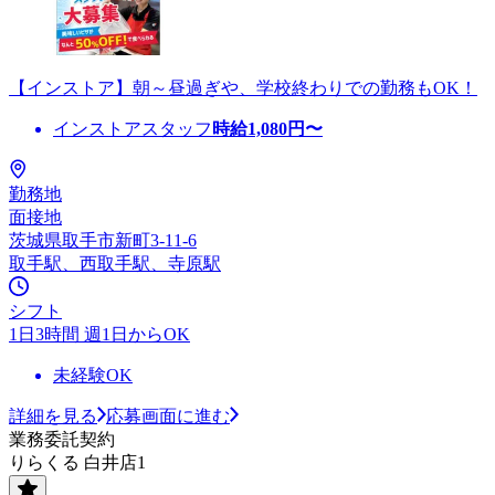
【インストア】朝～昼過ぎや、学校終わりでの勤務もOK！
インストアスタッフ
時給
1,080
円〜
勤務地
面接地
茨城県取手市新町3-11-6
取手駅、西取手駅、寺原駅
シフト
1日3時間 週1日からOK
未経験OK
詳細を見る
応募画面に進む
業務委託契約
りらくる 白井店1