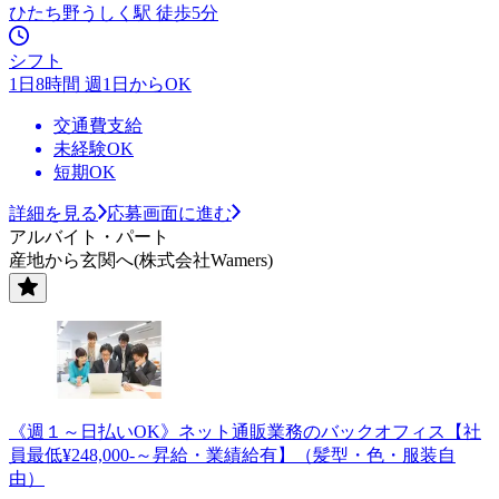
ひたち野うしく駅 徒歩5分
シフト
1日8時間 週1日からOK
交通費支給
未経験OK
短期OK
詳細を見る
応募画面に進む
アルバイト・パート
産地から玄関へ(株式会社Wamers)
《週１～日払いOK》ネット通販業務のバックオフィス【社
員最低¥248,000-～昇給・業績給有】（髪型・色・服装自
由）