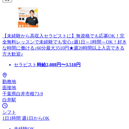
【未経験から高収入セラピストに】無資格でも応募OK！完
全無料レッスンで未経験でも安心♪週1日～1時間～OK！好き
な時間に働ける♪60分最大3510円★週20時間以上入店できる
方大歓迎♪
セラピスト
時給
2,088
円〜
3,510
円
勤務地
面接地
千葉県白井市根73-9
白井駅
シフト
1日1時間 週1日からOK
未経験OK