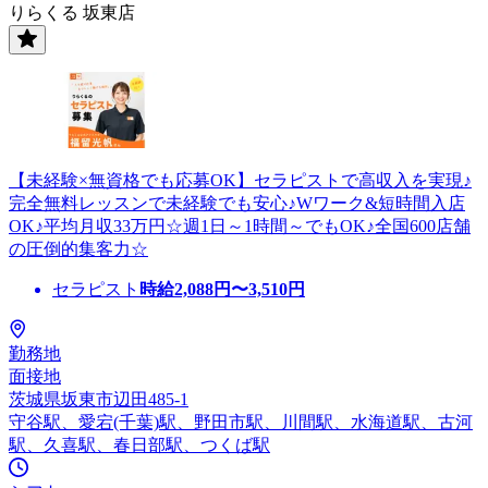
りらくる 坂東店
【未経験×無資格でも応募OK】セラピストで高収入を実現♪
完全無料レッスンで未経験でも安心♪Wワーク&短時間入店
OK♪平均月収33万円☆週1日～1時間～でもOK♪全国600店舗
の圧倒的集客力☆
セラピスト
時給
2,088
円〜
3,510
円
勤務地
面接地
茨城県坂東市辺田485-1
守谷駅、愛宕(千葉)駅、野田市駅、川間駅、水海道駅、古河
駅、久喜駅、春日部駅、つくば駅