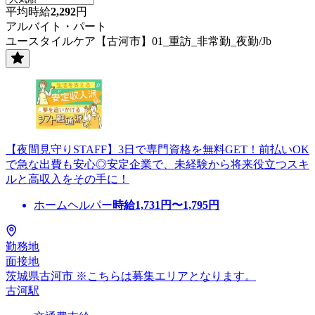
平均時給
2,292
円
アルバイト・パート
ユースタイルケア【古河市】01_重訪_非常勤_夜勤/Jb
【夜間見守りSTAFF】3日で専門資格を無料GET！前払いOK
で急な出費も安心◎安定企業で、未経験から将来役立つスキ
ルと高収入をその手に！
ホームヘルパー
時給
1,731
円〜
1,795
円
勤務地
面接地
茨城県古河市 ※こちらは募集エリアとなります。
古河駅