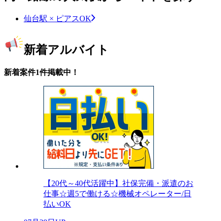
仙台駅 × ピアスOK
新着アルバイト
新着案件1件掲載中！
【20代～40代活躍中】社保完備・派遣のお
仕事☆週5で働ける☆機械オペレーター/日
払いOK