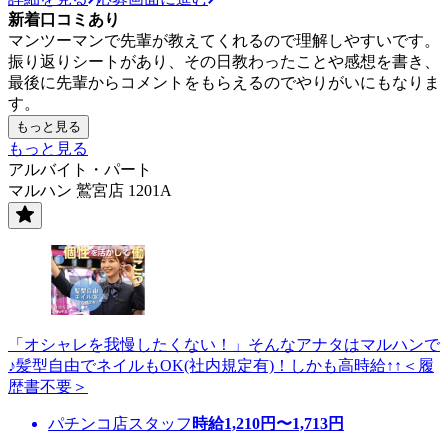
新着口コミあり
マンツーマンで先輩が教えてくれるので理解しやすいです。
振り返りシートがあり、その日教わったことや感想を書き、
最後に先輩からコメントをもらえるのでやりがいにもなりま
す。
もっと見る
もっと見る
アルバイト・パート
マルハン 鷲宮店 1201A
「オシャレを我慢したくない！」そんなアナタはマルハンで
♪髪型自由でネイルもOK(社内規定有)！しかも高時給↑↑＜履
歴書不要＞
パチンコ店スタッフ
時給
1,210
円〜
1,713
円