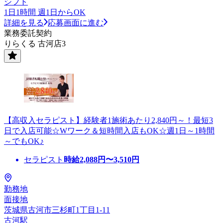
シフト
1日1時間 週1日からOK
詳細を見る
応募画面に進む
業務委託契約
りらくる 古河店3
【高収入セラピスト】経験者1施術あたり2,840円～！最短3
日で入店可能☆Wワーク＆短時間入店もOK☆週1日～1時間
～でもOK♪
セラピスト
時給
2,088
円〜
3,510
円
勤務地
面接地
茨城県古河市三杉町1丁目1-11
古河駅