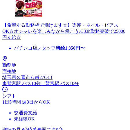
【希望する勤務枠で働けます☆】染髪・ネイル・ピアス
OK☆オシャレを楽しみながら働こう♪333h勤務突破で25000
円支給☆
パチンコ店スタッフ
時給
1,350
円〜
勤務地
面接地
埼玉県久喜市八甫2763-1
東鷲宮駅 バス10分、鷲宮駅 バス10分
シフト
1日5時間 週3日からOK
交通費支給
未経験OK
詳細を見る
応募画面に進む