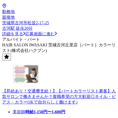
勤務地
面接地
茨城県古河市松並2-17-25
古河駅 徒歩20分
詳細を見る
応募画面に進む
アルバイト・パート
HAIR SALON IWASAKI 茨城古河丘里店［パート］カラーリ
スト(株式会社ハクブン)
【昇給あり！交通費支給！】【パートカラーリスト募集】人
気サロンで働きませんか？復職希望の方大歓迎◎ネイル・ピ
アス・カラーOKで自分らしく働けます♪
美容師
時給
1,150
円〜
1,600
円