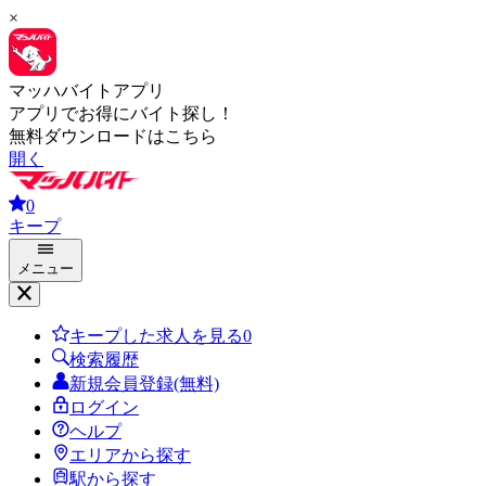
×
マッハバイトアプリ
アプリでお得にバイト探し！
無料ダウンロードはこちら
開く
0
キープ
メニュー
キープした求人を見る
0
検索履歴
新規会員登録(無料)
ログイン
ヘルプ
エリアから探す
駅から探す