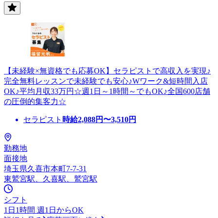
【未経験×無資格でも応募OK】セラピストで高収入を実現♪
完全無料レッスンで未経験でも安心♪Wワーク&短時間入店
OK♪平均月収33万円☆週1日～1時間～でもOK♪全国600店舗
の圧倒的集客力☆
セラピスト
時給
2,088
円〜
3,510
円
勤務地
面接地
埼玉県久喜市本町7-7-31
東鷲宮駅、久喜駅、鷲宮駅
シフト
1日1時間 週1日からOK