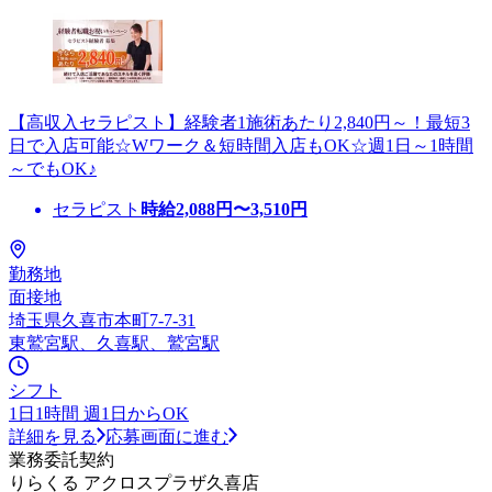
【高収入セラピスト】経験者1施術あたり2,840円～！最短3
日で入店可能☆Wワーク＆短時間入店もOK☆週1日～1時間
～でもOK♪
セラピスト
時給
2,088
円〜
3,510
円
勤務地
面接地
埼玉県久喜市本町7-7-31
東鷲宮駅、久喜駅、鷲宮駅
シフト
1日1時間 週1日からOK
詳細を見る
応募画面に進む
業務委託契約
りらくる アクロスプラザ久喜店