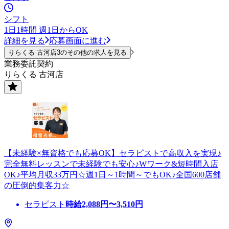
シフト
1日1時間 週1日からOK
詳細を見る
応募画面に進む
りらくる 古河店3のその他の求人を見る
業務委託契約
りらくる 古河店
【未経験×無資格でも応募OK】セラピストで高収入を実現♪
完全無料レッスンで未経験でも安心♪Wワーク&短時間入店
OK♪平均月収33万円☆週1日～1時間～でもOK♪全国600店舗
の圧倒的集客力☆
セラピスト
時給
2,088
円〜
3,510
円