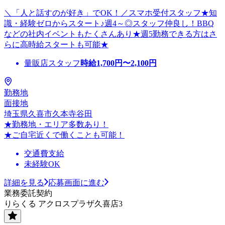
＼「人と話すのが好き」でOK！／スマホ受付スタッフ★知
識・経験ゼロからスタート♪週4～◎スタッフ仲良し！BBQ
などの社内イベントもたくさんあり★週5勤務できる方はさ
らに高時給スタートも可能★
量販店スタッフ
時給
1,700
円〜
2,100
円
勤務地
面接地
埼玉県久喜市久本寺谷田
★勤務地・エリア多数あり！
★ご自宅近くで働くことも可能！
交通費支給
未経験OK
詳細を見る
応募画面に進む
業務委託契約
りらくる アクロスプラザ久喜店3