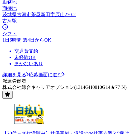
勤務地
面接地
茨城県古河市茶屋新田字原山270-2
古河駅
シフト
1日6時間 週4日からOK
交通費支給
未経験OK
まかないあり
詳細を見る
応募画面に進む
派遣労働者
株式会社綜合キャリアオプション(1314GH0810G14★77-N)
【20代～40代活躍中】社保完備・派遣のお仕事☆週5で働け