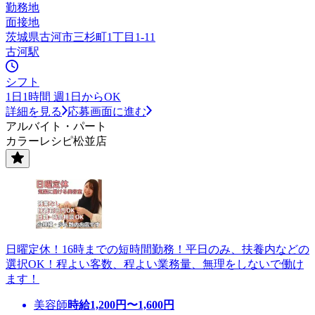
勤務地
面接地
茨城県古河市三杉町1丁目1-11
古河駅
シフト
1日1時間 週1日からOK
詳細を見る
応募画面に進む
アルバイト・パート
カラーレシピ松並店
日曜定休！16時までの短時間勤務！平日のみ、扶養内などの
選択OK！程よい客数、程よい業務量、無理をしないで働け
ます！
美容師
時給
1,200
円〜
1,600
円