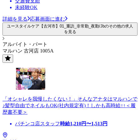
交通費支給
未経験OK
詳細を見る
応募画面に進む
ユースタイルケア【古河市】01_重訪_非常勤_夜勤/Jbのその他の求人
を見る
アルバイト・パート
マルハン 古河店 1005A
「オシャレを我慢したくない！」そんなアナタはマルハンで
♪髪型自由でネイルもOK(社内規定有)！しかも高時給↑↑＜履
歴書不要＞
パチンコ店スタッフ
時給
1,210
円〜
1,513
円