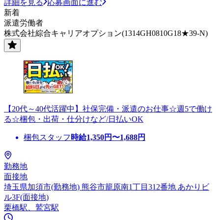
詳細を見る
応募画面に進む
新着
派遣労働者
株式会社綜合キャリアオプション(1314GH0810G18★39-N)
【20代～40代活躍中】社保完備・派遣のお仕事☆週5で働け
る☆梱包・出荷・仕分けなど/日払いOK
梱包スタッフ
時給
1,350
円〜
1,688
円
勤務地
面接地
埼玉県加須市(勤務地) 熊谷市籠原南1丁目312番地 あかりビ
ル3F(面接地)
栗橋駅、鷲宮駅