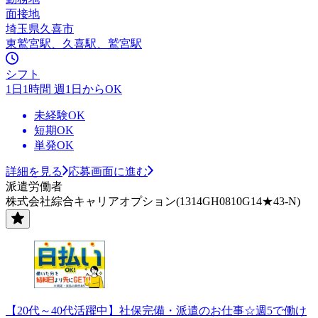
面接地
埼玉県久喜市
東鷲宮駅、久喜駅、鷲宮駅
シフト
1日1時間 週1日からOK
未経験OK
短期OK
単発OK
詳細を見る
応募画面に進む
派遣労働者
株式会社綜合キャリアオプション(1314GH0810G14★43-N)
【20代～40代活躍中】社保完備・派遣のお仕事☆週5で働け