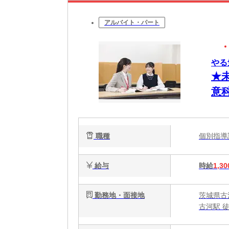
アルバイト・パート
やる
★
意科
職種
個別指
給与
時給
1,30
勤務地・面接地
茨城県古河
古河駅 徒