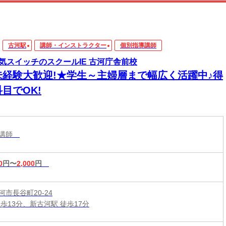
古河駅
講師・インストラクター
個別指導講師
気スイッチのスクールIE 古河庁舎前校
未経験大歓迎!★学生～主婦層まで幅広く活躍中♪得
目でOK!
導講師
0
円〜
2,000
円
市長谷町20-24
歩13分、新古河駅 徒歩17分