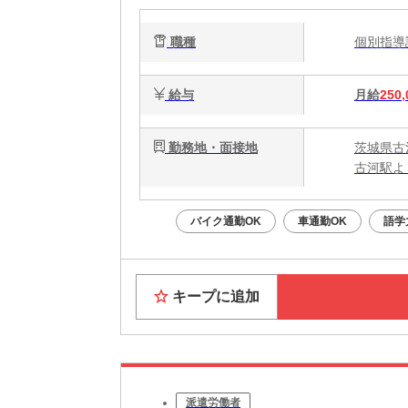
職種
個別指
給与
月給
250,
勤務地・面接地
茨城県古河
古河駅よ
バイク通勤OK
車通勤OK
語学
キープに追加
派遣労働者