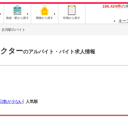
186,424件
の
す
路線・駅から探す
職種から探す
特徴から探す
キー
古河駅のバイト
ラクター
のアルバイト・バイト求人情報
日数が少ない
人気順