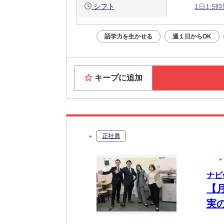
シフト
1日1.5
語学力を生かせる
週１日からOK
キープに追加
正社員
ナビ
【
実