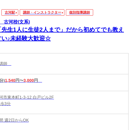
古河駅
講師・インストラクター
個別指導講師
 古河校(文系)
「先生1人に生徒2人まで」だから初めてでも教え
すい♪未経験大歓迎☆
導講師
分)
1,540
円〜
3,000
円
市東本町1-3-12 白戸ビル2F
徒歩3分
時間 週2日からOK