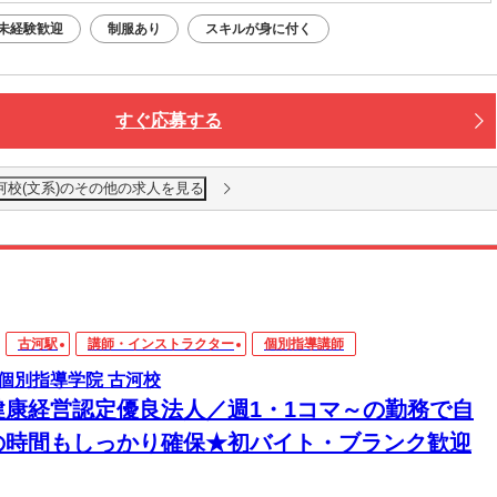
未経験歓迎
制服あり
スキルが身に付く
すぐ応募する
河校(文系)のその他の求人を見る
古河駅
講師・インストラクター
個別指導講師
個別指導学院 古河校
健康経営認定優良法人／週1・1コマ～の勤務で自
の時間もしっかり確保★初バイト・ブランク歓迎