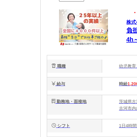
株式
負
4
OK
職種
幼児教
給与
時給
1,20
勤務地・面接地
茨城県古
古河市内
シフト
1日4時間