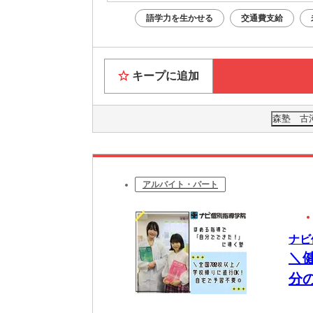
語学力を生かせる
交通費支給
キープに追加
森塾 古
アルバイト・パート
ナビ
＼
分