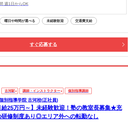
時間 週1日からOK
曜日や時間が選べる
未経験歓迎
交通費支給
すぐ応募する
古河駅
講師・インストラクター
個別指導講師
個別指導学院 古河校(正社員)
月給25万円～】未経験歓迎！塾の教室長募集★充
の研修制度あり◎エリア外への転勤なし