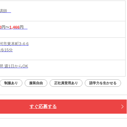
導講師
0
円〜
1,466
円
市東本町3-4-6
歩15分
時間 週1日からOK
制服あり
服装自由
正社員登用あり
語学力を生かせる
すぐ応募する