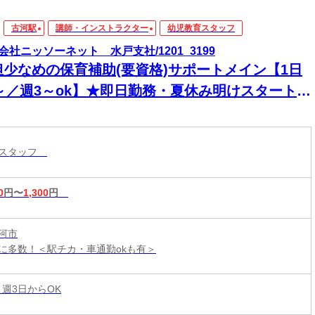
古河駅
講師・インストラクター
幼児教育スタッフ
会社ニッソーネット 水戸支社/1201_3199
担少なめの保育補助(要資格)サポートメイン【1日
h～／週3～ok】★即日勤務・夏休み明けスタート
育スタッフ
0
円〜
1,300
円
河市
に多数！＜駅チカ・車通勤okも有＞
 週3日からOK