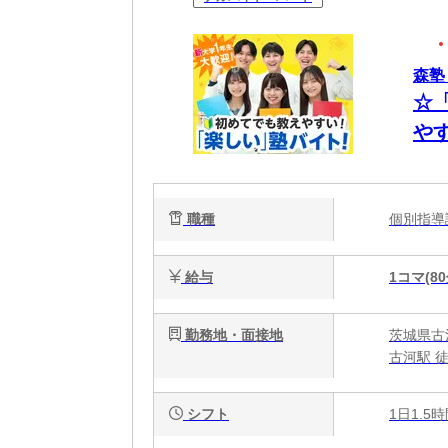
森塾
☆
や
職種
個別指
給与
1コマ(80
勤務地・面接地
茨城県古河
古河駅 
シフト
1日1.5