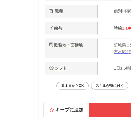
職種
個別指
給与
時給
1,14
勤務地・面接地
茨城県古河
古河駅 徒
シフト
1日1.5
週１日からOK
スキルが身に付く
キープに追加