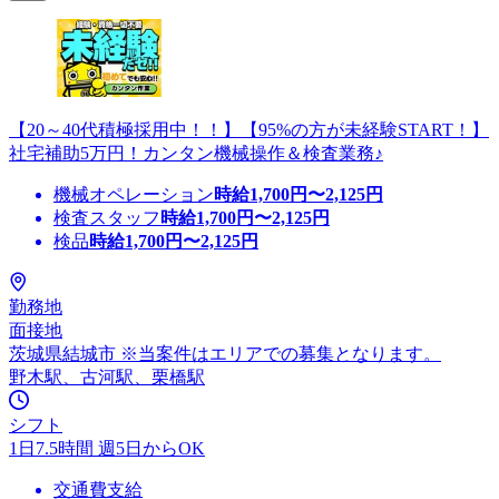
【20～40代積極採用中！！】【95%の方が未経験START！】
社宅補助5万円！カンタン機械操作＆検査業務♪
機械オペレーション
時給
1,700
円〜
2,125
円
検査スタッフ
時給
1,700
円〜
2,125
円
検品
時給
1,700
円〜
2,125
円
勤務地
面接地
茨城県結城市 ※当案件はエリアでの募集となります。
野木駅、古河駅、栗橋駅
シフト
1日7.5時間 週5日からOK
交通費支給