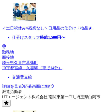
＜土日祝休み×残業なし＞日用品の仕分け・検品★
仕分けスタッフ
時給
1,500
円〜
勤務地
面接地
埼玉県久喜市菖蒲町
JR宇都宮線 久喜駅（車で14分）
交通費支給
詳細を見る
応募画面に進む
派遣労働者
UTエージェント株式会社 南関東第一CU_埼玉県白岡市