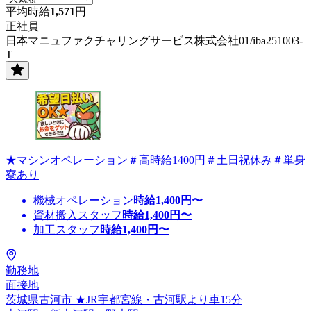
平均時給
1,571
円
正社員
日本マニュファクチャリングサービス株式会社01/iba251003-
T
★マシンオペレーション＃高時給1400円＃土日祝休み＃単身
寮あり
機械オペレーション
時給
1,400
円〜
資材搬入スタッフ
時給
1,400
円〜
加工スタッフ
時給
1,400
円〜
勤務地
面接地
茨城県古河市 ★JR宇都宮線・古河駅より車15分