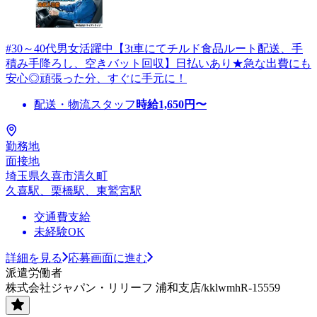
#30～40代男女活躍中【3t車にてチルド食品ルート配送、手
積み手降ろし、空きバット回収】日払いあり★急な出費にも
安心◎頑張った分、すぐに手元に！
配送・物流スタッフ
時給
1,650
円〜
勤務地
面接地
埼玉県久喜市清久町
久喜駅、栗橋駅、東鷲宮駅
交通費支給
未経験OK
詳細を見る
応募画面に進む
派遣労働者
株式会社ジャパン・リリーフ 浦和支店/kklwmhR-15559