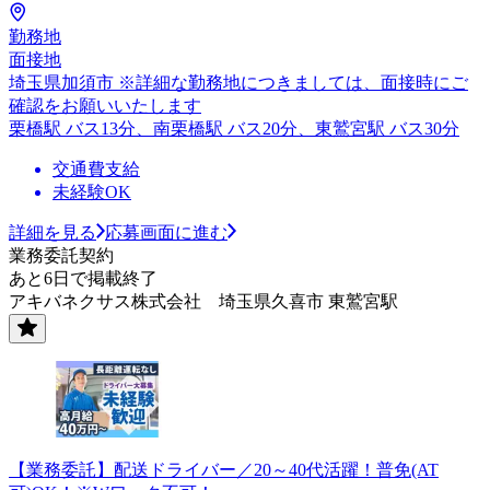
勤務地
面接地
埼玉県加須市 ※詳細な勤務地につきましては、面接時にご
確認をお願いいたします
栗橋駅 バス13分、南栗橋駅 バス20分、東鷲宮駅 バス30分
交通費支給
未経験OK
詳細を見る
応募画面に進む
業務委託契約
あと6日で掲載終了
アキバネクサス株式会社 埼玉県久喜市 東鷲宮駅
【業務委託】配送ドライバー／20～40代活躍！普免(AT