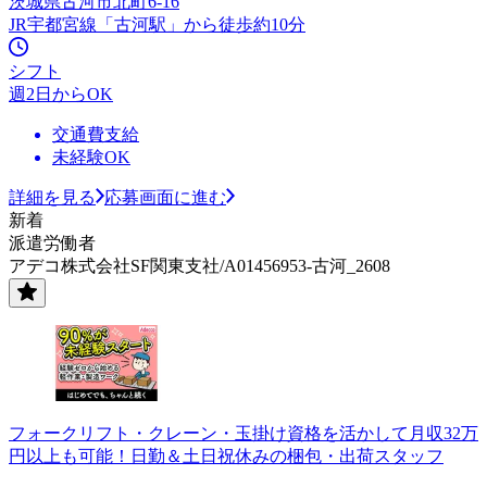
茨城県古河市北町6-16
JR宇都宮線「古河駅」から徒歩約10分
シフト
週2日からOK
交通費支給
未経験OK
詳細を見る
応募画面に進む
新着
派遣労働者
アデコ株式会社SF関東支社/A01456953-古河_2608
フォークリフト・クレーン・玉掛け資格を活かして月収32万
円以上も可能！日勤＆土日祝休みの梱包・出荷スタッフ