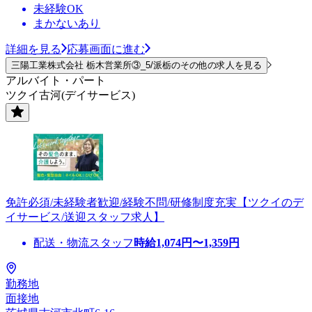
未経験OK
まかないあり
詳細を見る
応募画面に進む
三陽工業株式会社 栃木営業所③_5/派栃のその他の求人を見る
アルバイト・パート
ツクイ古河(デイサービス)
免許必須/未経験者歓迎/経験不問/研修制度充実【ツクイのデ
イサービス/送迎スタッフ求人】
配送・物流スタッフ
時給
1,074
円〜
1,359
円
勤務地
面接地