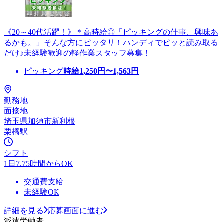
《20～40代活躍！》＊高時給◎「ピッキングの仕事、興味あ
るかも。」そんな方にピッタリ！ハンディでピッと読み取る
だけ♪未経験歓迎の軽作業スタッフ募集！
ピッキング
時給
1,250
円〜
1,563
円
勤務地
面接地
埼玉県加須市新利根
栗橋駅
シフト
1日7.75時間からOK
交通費支給
未経験OK
詳細を見る
応募画面に進む
派遣労働者