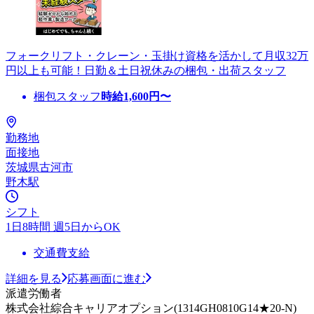
フォークリフト・クレーン・玉掛け資格を活かして月収32万
円以上も可能！日勤＆土日祝休みの梱包・出荷スタッフ
梱包スタッフ
時給
1,600
円〜
勤務地
面接地
茨城県古河市
野木駅
シフト
1日8時間 週5日からOK
交通費支給
詳細を見る
応募画面に進む
派遣労働者
株式会社綜合キャリアオプション(1314GH0810G14★20-N)