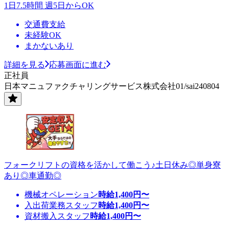
1日7.5時間 週5日からOK
交通費支給
未経験OK
まかないあり
詳細を見る
応募画面に進む
正社員
日本マニュファクチャリングサービス株式会社01/sai240804
フォークリフトの資格を活かして働こう♪土日休み◎単身寮
あり◎車通勤◎
機械オペレーション
時給
1,400
円〜
入出荷業務スタッフ
時給
1,400
円〜
資材搬入スタッフ
時給
1,400
円〜