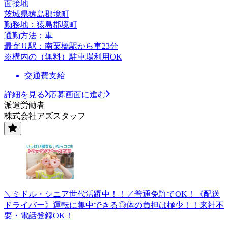
面接地
茨城県猿島郡境町
勤務地：猿島郡境町
通勤方法：車
最寄り駅：南栗橋駅から車23分
※構内の（無料）駐車場利用OK
交通費支給
詳細を見る
応募画面に進む
派遣労働者
株式会社アズスタッフ
＼ミドル・シニア世代活躍中！！／普通免許でOK！《配送
ドライバー》運転に集中できる◎体の負担は極少！！来社不
要・電話登録OK！