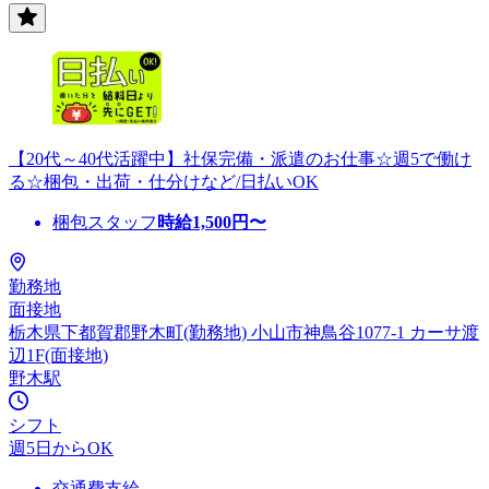
【20代～40代活躍中】社保完備・派遣のお仕事☆週5で働け
る☆梱包・出荷・仕分けなど/日払いOK
梱包スタッフ
時給
1,500
円〜
勤務地
面接地
栃木県下都賀郡野木町(勤務地) 小山市神鳥谷1077-1 カーサ渡
辺1F(面接地)
野木駅
シフト
週5日からOK
交通費支給