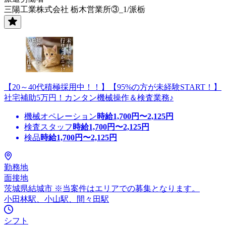
三陽工業株式会社 栃木営業所③_1/派栃
【20～40代積極採用中！！】【95%の方が未経験START！】
社宅補助5万円！カンタン機械操作＆検査業務♪
機械オペレーション
時給
1,700
円〜
2,125
円
検査スタッフ
時給
1,700
円〜
2,125
円
検品
時給
1,700
円〜
2,125
円
勤務地
面接地
茨城県結城市 ※当案件はエリアでの募集となります。
小田林駅、小山駅、間々田駅
シフト