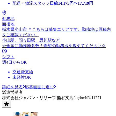
配送・物流スタッフ
日給
14,175
円〜
17,719
円
勤務地
面接地
栃木県小山市 ＊こちらは募集エリアです。勤務地は原稿内
をご確認ください。
小山駅、間々田駅、思川駅など
☆全国に勤務地多数！希望の勤務地を教えてください☆
シフト
週4日からOK
交通費支給
未経験OK
詳細を見る
応募画面に進む
派遣労働者
株式会社ジャパン・リリーフ 熊谷支店/kgdrmhR-11271