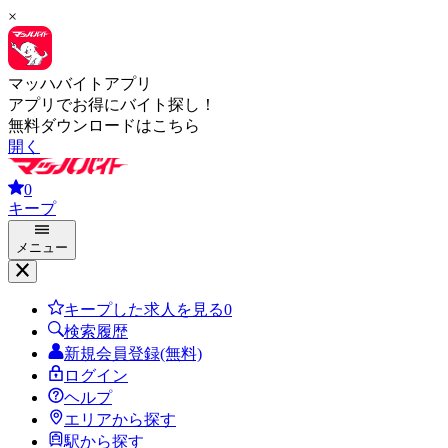
×
マッハバイトアプリ
アプリでお得にバイト探し！
無料ダウンロードはこちら
開く
0
キープ
メニュー
キープした求人を見る
0
検索履歴
新規会員登録(無料)
ログイン
ヘルプ
エリアから探す
駅から探す