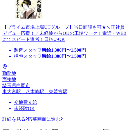
【プライム市場上場UTグループ】当日面談も可★＼正社員
デビュー応援！／未経験からOKの工場ワーク！電話・WEB
にてスピード選考！日払いOK
製造スタッフ
時給
1,300
円〜
1,500
円
梱包スタッフ
時給
1,300
円〜
1,500
円
勤務地
面接地
埼玉県白岡市
東大宮駅、八木崎駅、東鷲宮駅
交通費支給
未経験OK
詳細を見る
応募画面に進む