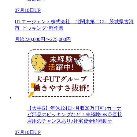
07月10日UP
UTエージェント株式会社 北関東第二CU_茨城県古河
市_ピッキング･軽作業
月給220,000円〜275,000円
【大手G】年休124日×月収28万円可♪カーナ
ビ部品のピッキングなど！未経験OK◎直接
雇用のチャンスあり♪社宅費全額補助☆
07月10日UP