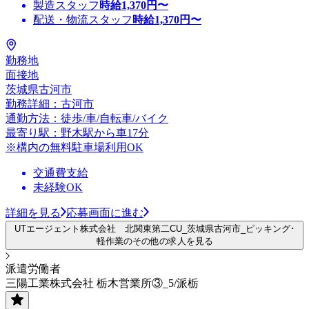
製造スタッフ
時給
1,370
円〜
配送・物流スタッフ
時給
1,370
円〜
勤務地
面接地
茨城県古河市
勤務詳細：古河市
通勤方法：徒歩/車/自転車/バイク
最寄り駅：野木駅から車17分
※構内の無料駐車場利用OK
交通費支給
未経験OK
詳細を見る
応募画面に進む
UTエージェント株式会社 北関東第二CU_茨城県古河市_ピッキング･
軽作業のその他の求人を見る
派遣労働者
三陽工業株式会社 栃木営業所③_5/派栃