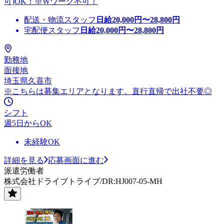
可)OK！※Wワーク不可！
配送・物流スタッフ
日給
20,000
円〜
28,800
円
宅配便スタッフ
日給
20,000
円〜
28,800
円
勤務地
面接地
埼玉県久喜市
※こちらは募集エリアとなります。直行直帰で出社不要◎
シフト
週5日からOK
未経験OK
詳細を見る
応募画面に進む
派遣労働者
株式会社ドライブトライブ/DR:HJ007-05-MH