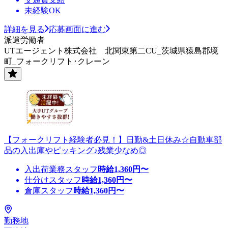
未経験OK
詳細を見る
応募画面に進む
派遣労働者
UTエージェント株式会社 北関東第二CU_茨城県猿島郡境
町_フォークリフト･クレーン
【フォークリフト経験者必見！】日勤&土日休み☆自動車部
品の入出庫やピッキング♪残業少なめ◎
入出荷業務スタッフ
時給
1,360
円〜
仕分けスタッフ
時給
1,360
円〜
倉庫スタッフ
時給
1,360
円〜
勤務地