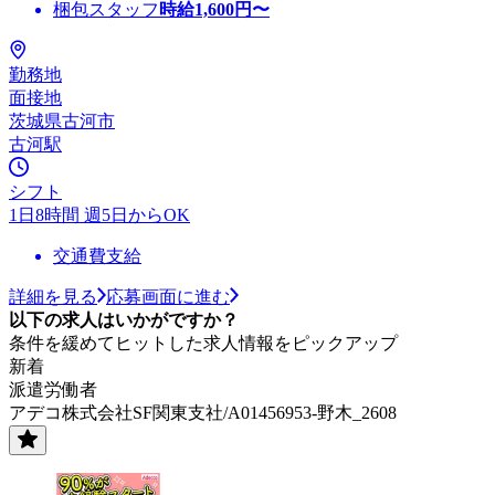
梱包スタッフ
時給
1,600
円〜
勤務地
面接地
茨城県古河市
古河駅
シフト
1日8時間 週5日からOK
交通費支給
詳細を見る
応募画面に進む
以下の求人はいかがですか？
条件を緩めてヒットした求人情報をピックアップ
新着
派遣労働者
アデコ株式会社SF関東支社/A01456953-野木_2608