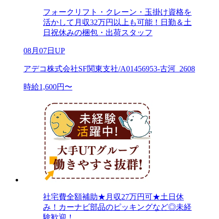
フォークリフト・クレーン・玉掛け資格を
活かして月収32万円以上も可能！日勤＆土
日祝休みの梱包・出荷スタッフ
08月07日UP
アデコ株式会社SF関東支社/A01456953-古河_2608
時給1,600円〜
社宅費全額補助★月収27万円可★土日休
み！カーナビ部品のピッキングなど◎未経
験歓迎！