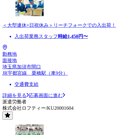
＜大型連休×日祝休み＞リーチフォークでの入出荷！
入出荷業務スタッフ
時給
1,450
円〜
勤務地
面接地
埼玉県加須市間口
JR宇都宮線 栗橋駅（車9分）
交通費支給
詳細を見る
応募画面に進む
派遣労働者
株式会社ロフティー/KU20001604