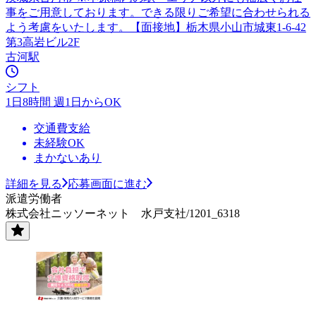
事をご用意しております。できる限りご希望に合わせられる
よう考慮をいたします。【面接地】栃木県小山市城東1-6-42
第3高岩ビル2F
古河駅
シフト
1日8時間 週1日からOK
交通費支給
未経験OK
まかないあり
詳細を見る
応募画面に進む
派遣労働者
株式会社ニッソーネット 水戸支社/1201_6318