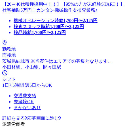
【20～40代積極採用中！！】【95%の方が未経験START！】
社宅補助5万円！カンタン機械操作＆検査業務♪
機械オペレーション
時給
1,700
円〜
2,125
円
検査スタッフ
時給
1,700
円〜
2,125
円
検品
時給
1,700
円〜
2,125
円
勤務地
面接地
茨城県結城市 ※当案件はエリアでの募集となります。
小田林駅、小山駅、間々田駅
シフト
1日7.5時間 週5日からOK
交通費支給
未経験OK
まかないあり
詳細を見る
応募画面に進む
派遣労働者