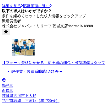
詳細を見る
応募画面に進む
以下の求人はいかがですか？
条件を緩めてヒットした求人情報をピックアップ
派遣労働者
株式会社ジャパン・リリーフ 茨城支店/ibdrmhR-18808
【フォーク資格活かせる】変圧器の梱包・出荷準備スタッフ
軽作業・製造系
時給
1,575
円〜
勤務地
面接地
茨城県古河市下大野
JR宇都宮線 古河駅（車で20分）