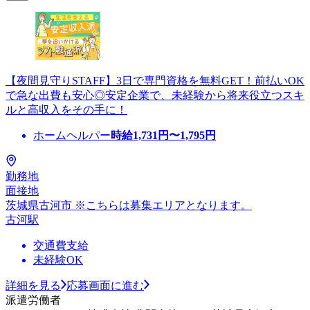
【夜間見守りSTAFF】3日で専門資格を無料GET！前払いOK
で急な出費も安心◎安定企業で、未経験から将来役立つスキ
ルと高収入をその手に！
ホームヘルパー
時給
1,731
円〜
1,795
円
勤務地
面接地
茨城県古河市 ※こちらは募集エリアとなります。
古河駅
交通費支給
未経験OK
詳細を見る
応募画面に進む
派遣労働者