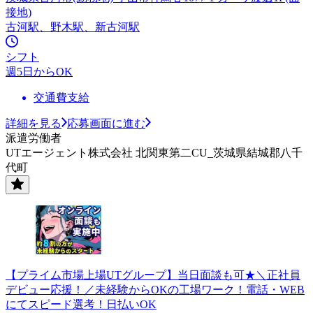
接地)
古河駅、野木駅、新古河駅
シフト
週5日からOK
交通費支給
詳細を見る
応募画面に進む
派遣労働者
UTエージェント株式会社 北関東第二CU_茨城県結城郡八千
代町
【プライム市場上場UTグループ】当日面談も可★＼正社員
デビュー応援！／未経験からOKの工場ワーク！電話・WEB
にてスピード選考！日払いOK