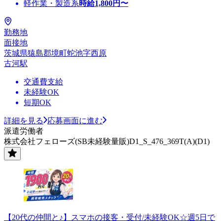
軽作業・製造系
時給
1,800
円〜
勤務地
面接地
茨城県猿島郡境町蛇池字西原
古河駅
交通費支給
未経験OK
短期OK
詳細を見る
応募画面に進む
派遣労働者
株式会社フェローズ(SB未経験量販)D1_S_476_369T(A)(D1)
【20代の仲間と♪】スマホの接客・受付/未経験OK☆週5日で