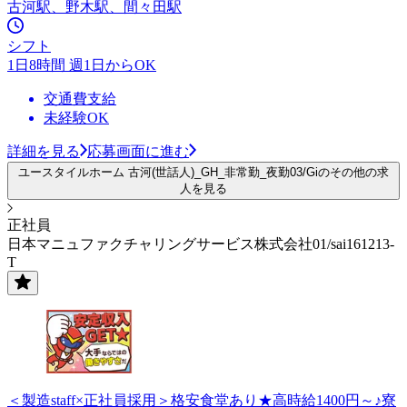
古河駅、野木駅、間々田駅
シフト
1日8時間 週1日からOK
交通費支給
未経験OK
詳細を見る
応募画面に進む
ユースタイルホーム 古河(世話人)_GH_非常勤_夜勤03/Giのその他の求
人を見る
正社員
日本マニュファクチャリングサービス株式会社01/sai161213-
T
＜製造staff×正社員採用＞格安食堂あり★高時給1400円～♪寮