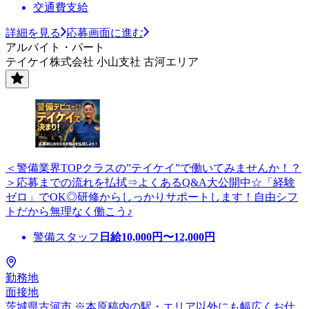
交通費支給
詳細を見る
応募画面に進む
アルバイト・パート
テイケイ株式会社 小山支社 古河エリア
＜警備業界TOPクラスの”テイケイ”で働いてみませんか！？
＞応募までの流れを払拭⇒よくあるQ&A大公開中☆「経験
ゼロ」でOK◎研修からしっかりサポートします！自由シフ
トだから無理なく働こう♪
警備スタッフ
日給
10,000
円〜
12,000
円
勤務地
面接地
茨城県古河市 ※本原稿内の駅・エリア以外にも幅広くお仕