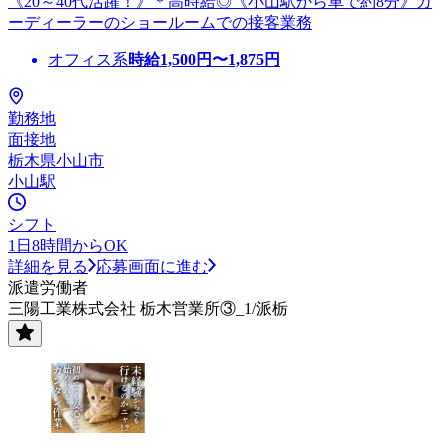
《20～40代活躍！》＊高時給◎《小山駅から車で約8分》カ
ーディーラーのショールームでの接客業務
オフィス系
時給
1,500
円〜
1,875
円
勤務地
面接地
栃木県小山市
小山駅
シフト
1日8時間からOK
詳細を見る
応募画面に進む
派遣労働者
三陽工業株式会社 栃木営業所③_1/派栃