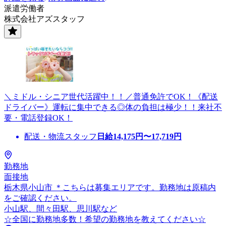
派遣労働者
株式会社アズスタッフ
＼ミドル・シニア世代活躍中！！／普通免許でOK！《配送
ドライバー》運転に集中できる◎体の負担は極少！！来社不
要・電話登録OK！
配送・物流スタッフ
日給
14,175
円〜
17,719
円
勤務地
面接地
栃木県小山市 ＊こちらは募集エリアです。勤務地は原稿内
をご確認ください。
小山駅、間々田駅、思川駅など
☆全国に勤務地多数！希望の勤務地を教えてください☆