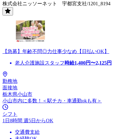
株式会社ニッソーネット 宇都宮支社/1201_8194
【急募】年齢不問◎力仕事少なめ【日払いOK】
老人介護施設スタッフ
時給
1,400
円〜
2,125
円
勤務地
面接地
栃木県小山市
小山市内に多数！＜駅チカ・車通勤okも有＞
シフト
1日8時間 週5日からOK
交通費支給
未経験OK