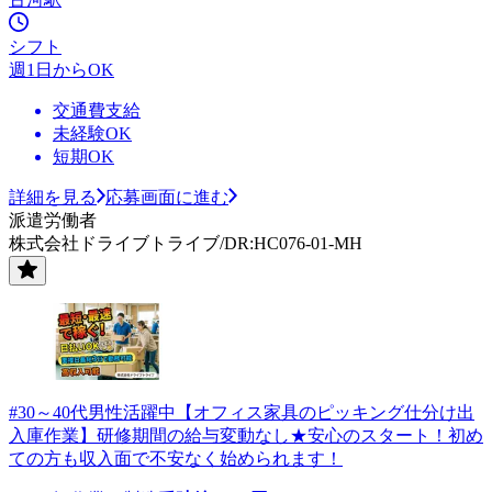
シフト
週1日からOK
交通費支給
未経験OK
短期OK
詳細を見る
応募画面に進む
派遣労働者
株式会社ドライブトライブ/DR:HC076-01-MH
#30～40代男性活躍中【オフィス家具のピッキング仕分け出
入庫作業】研修期間の給与変動なし★安心のスタート！初め
ての方も収入面で不安なく始められます！