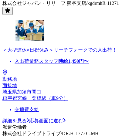
株式会社ジャパン・リリーフ 熊谷支店/kgdrmhR-11271
＜大型連休×日祝休み＞リーチフォークでの入出荷！
入出荷業務スタッフ
時給
1,450
円〜
勤務地
面接地
埼玉県加須市間口
JR宇都宮線 栗橋駅（車9分）
交通費支給
詳細を見る
応募画面に進む
派遣労働者
株式会社ドライブトライブ/DR:HJ177-01-MH