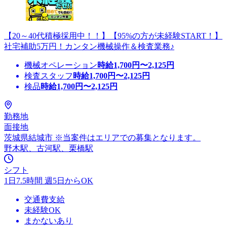
【20～40代積極採用中！！】【95%の方が未経験START！】
社宅補助5万円！カンタン機械操作＆検査業務♪
機械オペレーション
時給
1,700
円〜
2,125
円
検査スタッフ
時給
1,700
円〜
2,125
円
検品
時給
1,700
円〜
2,125
円
勤務地
面接地
茨城県結城市 ※当案件はエリアでの募集となります。
野木駅、古河駅、栗橋駅
シフト
1日7.5時間 週5日からOK
交通費支給
未経験OK
まかないあり