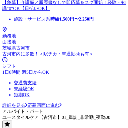
【急募】介護職／履歴書なしで即応募＆スグ開始！経験・知
識"0"OK【日払いOK】
施設・サービス系
時給
1,500
円〜
2,250
円
勤務地
面接地
茨城県古河市
古河市内に多数！＜駅チカ・車通勤okも有＞
シフト
1日8時間 週5日からOK
交通費支給
未経験OK
短期OK
詳細を見る
応募画面に進む
アルバイト・パート
ユースタイルケア【古河市】01_重訪_非常勤_夜勤/Jb