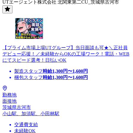
UTエージェント株式会社 北関東第二CU_茨城県古河市
【プライム市場上場UTグループ】当日面談も可★＼正社員
デビュー応援！／未経験からOKの工場ワーク！電話・WEB
にてスピード選考！日払いOK
製造スタッフ
時給
1,300
円〜
1,600
円
梱包スタッフ
時給
1,300
円〜
1,600
円
勤務地
面接地
茨城県古河市
小山駅、加須駅、小田林駅
交通費支給
未経験OK