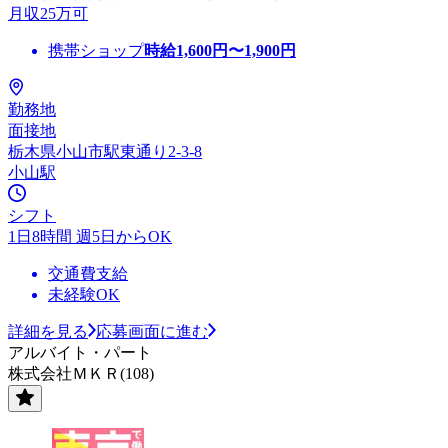
月収25万可
携帯ショップ
時給
1,600
円〜
1,900
円
勤務地
面接地
栃木県小山市駅東通り2-3-8
小山駅
シフト
1日8時間 週5日からOK
交通費支給
未経験OK
詳細を見る
応募画面に進む
アルバイト・パート
株式会社ＭＫＲ(108)