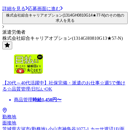
詳細を見る
応募画面に進む
株式会社綜合キャリアオプション(1314GH0810G14★77-N)のその他の
求人を見る
派遣労働者
株式会社綜合キャリアオプション(1314GH0810G13★57-N)
【20代～40代活躍中】社保完備・派遣のお仕事☆週5で働け
る☆品質管理/日払いOK
商品管理
時給
1,450
円〜
勤務地
面接地
茨城県古河市(勤務地) 小山市神鳥谷1077-1 カーサ渡辺1F(面