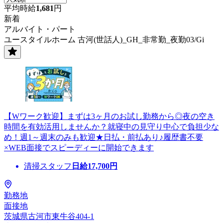
平均時給
1,681
円
新着
アルバイト・パート
ユースタイルホーム 古河(世話人)_GH_非常勤_夜勤03/Gi
【Wワーク歓迎】まずは3ヶ月のお試し勤務から◎夜の空き
時間を有効活用しませんか？就寝中の見守り中心で負担少な
め！週1～週末のみも歓迎★日払・前払あり♪履歴書不要
×WEB面接でスピーディーに開始できます
清掃スタッフ
日給
17,700
円
勤務地
面接地
茨城県古河市東牛谷404-1