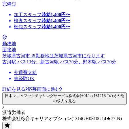
完備◎
加工スタッフ
時給
1,400
円〜
検査スタッフ
時給
1,400
円〜
梱包スタッフ
時給
1,400
円〜
勤務地
面接地
茨城県古河市 ※勤務地は茨城県古河市になります
古河駅 バス13分、新古河駅 バス30分、野木駅 バス30分
交通費支給
未経験OK
詳細を見る
応募画面に進む
日本マニュファクチャリングサービス株式会社01/sai161213-Tのその他
の求人を見る
派遣労働者
株式会社綜合キャリアオプション(1314GH0810G14★77-N)