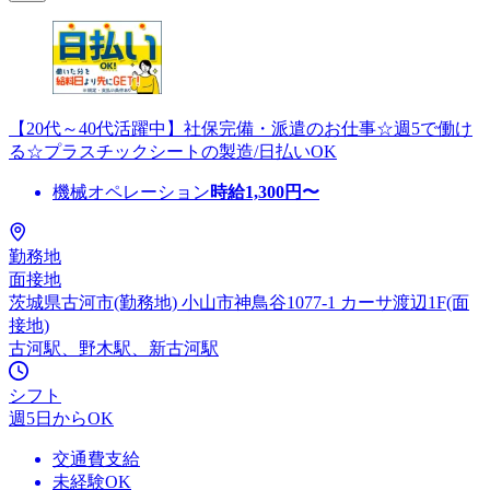
【20代～40代活躍中】社保完備・派遣のお仕事☆週5で働け
る☆プラスチックシートの製造/日払いOK
機械オペレーション
時給
1,300
円〜
勤務地
面接地
茨城県古河市(勤務地) 小山市神鳥谷1077-1 カーサ渡辺1F(面
接地)
古河駅、野木駅、新古河駅
シフト
週5日からOK
交通費支給
未経験OK