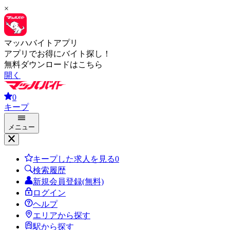
×
マッハバイトアプリ
アプリでお得にバイト探し！
無料ダウンロードはこちら
開く
0
キープ
メニュー
キープした求人を見る
0
検索履歴
新規会員登録(無料)
ログイン
ヘルプ
エリアから探す
駅から探す