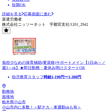
短期OK
詳細を見る
応募画面に進む
派遣労働者
株式会社ニッソーネット 宇都宮支社/1201_2942
負担少なめの保育補助(要資格)サポートメイン【1日4h～／
週3～ok】★即日勤務・夏休み明けスタートOK
幼児教育スタッフ
時給
1,190
円〜
1,300
円
勤務地
面接地
栃木県小山市
小山市内に多数！＜駅チカ・車通勤okも有＞