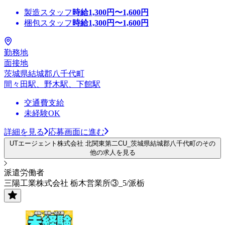
製造スタッフ
時給
1,300
円〜
1,600
円
梱包スタッフ
時給
1,300
円〜
1,600
円
勤務地
面接地
茨城県結城郡八千代町
間々田駅、野木駅、下館駅
交通費支給
未経験OK
詳細を見る
応募画面に進む
UTエージェント株式会社 北関東第二CU_茨城県結城郡八千代町のその
他の求人を見る
派遣労働者
三陽工業株式会社 栃木営業所③_5/派栃