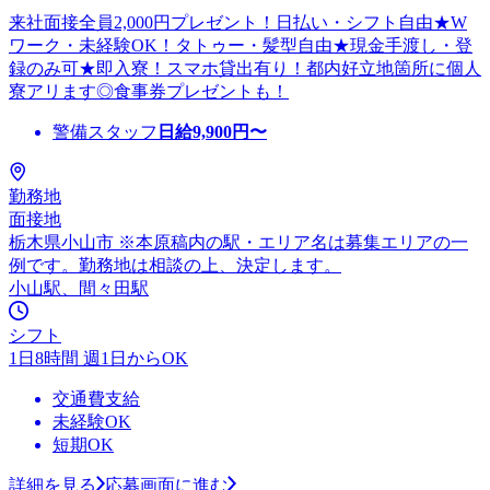
来社面接全員2,000円プレゼント！日払い・シフト自由★W
ワーク・未経験OK！タトゥー・髪型自由★現金手渡し・登
録のみ可★即入寮！スマホ貸出有り！都内好立地箇所に個人
寮アリます◎食事券プレゼントも！
警備スタッフ
日給
9,900
円〜
勤務地
面接地
栃木県小山市 ※本原稿内の駅・エリア名は募集エリアの一
例です。勤務地は相談の上、決定します。
小山駅、間々田駅
シフト
1日8時間 週1日からOK
交通費支給
未経験OK
短期OK
詳細を見る
応募画面に進む