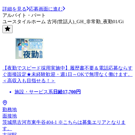
詳細を見る
応募画面に進む
アルバイト・パート
ユースタイルホーム 古河(世話人)_GH_非常勤_夜勤01/Gi
【夜勤でスピード採用実施中】履歴書不要＆電話応募ならす
ぐ面接設定★未経験歓迎・週1日～OKで無理なく働けます。
＜高収入も目指せる！＞
施設・サービス系
日給
17,700
円
勤務地
面接地
茨城県古河市東牛谷404-1 ※こちらは募集エリアとなりま
す。
古河駅