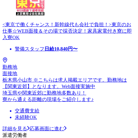
<東京で働くチャンス！新幹線代も会社で負担！>東京のお
仕事☆WEB面接＆その場で採否決定！家具家電付き寮に即
入寮OK
警備スタッフ
日給
10,840
円〜
勤務地
面接地
栃木県小山市 ※こちらは求人掲載エリアです。勤務地は
【関東近郊】となります。Web面接実施中
埼玉県や関東近郊に勤務地多数あり！
寮から通える距離の現場をご紹介します♪
交通費支給
未経験OK
詳細を見る
応募画面に進む
派遣労働者