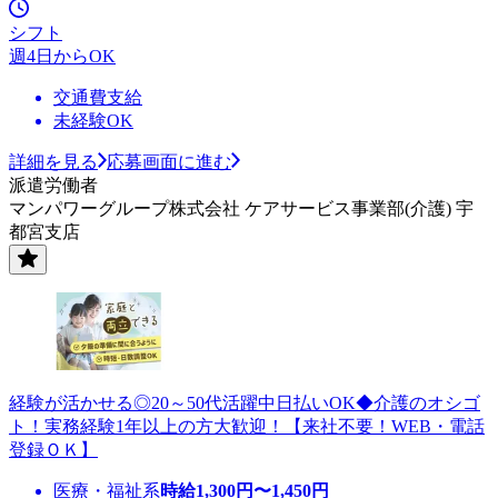
シフト
週4日からOK
交通費支給
未経験OK
詳細を見る
応募画面に進む
派遣労働者
マンパワーグループ株式会社 ケアサービス事業部(介護) 宇
都宮支店
経験が活かせる◎20～50代活躍中日払いOK◆介護のオシゴ
ト！実務経験1年以上の方大歓迎！【来社不要！WEB・電話
登録ＯＫ】
医療・福祉系
時給
1,300
円〜
1,450
円