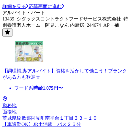
詳細を見る
応募画面に進む
アルバイト・パート
13439_シダックスコントラクトフードサービス株式会社_特
別養護老人ホーム 阿見こなん 内厨房_244674_AP・補
【調理補助/アルバイト】資格を活かして働こう！ブランク
がある方も歓迎☆
フード系
時給
1,075
円〜
勤務地
面接地
茨城県稲敷郡阿見町南平台１丁目３３－１０
【車通勤OK】JR土浦駅 バス２５分