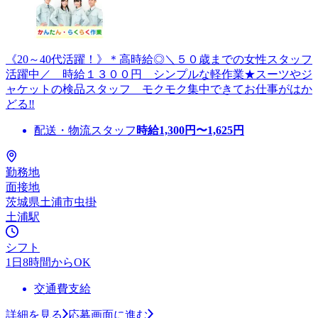
《20～40代活躍！》＊高時給◎＼５０歳までの女性スタッフ
活躍中／ 時給１３００円 シンプルな軽作業★スーツやジ
ャケットの検品スタッフ モクモク集中できてお仕事がはか
どる‼
配送・物流スタッフ
時給
1,300
円〜
1,625
円
勤務地
面接地
茨城県土浦市虫掛
土浦駅
シフト
1日8時間からOK
交通費支給
詳細を見る
応募画面に進む