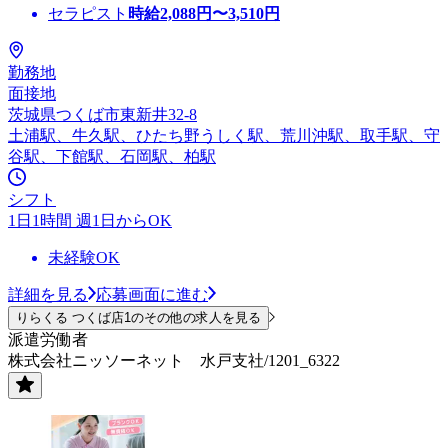
セラピスト
時給
2,088
円〜
3,510
円
勤務地
面接地
茨城県つくば市東新井32-8
土浦駅、牛久駅、ひたち野うしく駅、荒川沖駅、取手駅、守
谷駅、下館駅、石岡駅、柏駅
シフト
1日1時間 週1日からOK
未経験OK
詳細を見る
応募画面に進む
りらくる つくば店1のその他の求人を見る
派遣労働者
株式会社ニッソーネット 水戸支社/1201_6322