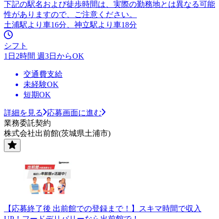
下記の駅名および徒歩時間は、実際の勤務地とは異なる可能
性がありますので、ご注意ください。
土浦駅より車16分、神立駅より車18分
シフト
1日2時間 週3日からOK
交通費支給
未経験OK
短期OK
詳細を見る
応募画面に進む
業務委託契約
株式会社出前館(茨城県土浦市)
【応募終了後 出前館での登録まで！】スキマ時間で収入
UP！フードデリバリーなら出前館で！