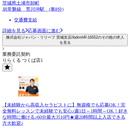
茨城県土浦市卸町
JR常磐線 荒川沖駅 (車8分)
交通費支給
詳細を見る
応募画面に進む
株式会社ジャパン・リリーフ 茨城支店/ibdrmhR-16552のその他の求人
を見る
業務委託契約
りらくる つくば店1
【未経験から高収入セラピストに】無資格でも応募OK！完
全無料レッスンで未経験でも安心♪週1日～1時間～OK！好き
な時間に働ける♪60分最大3510円★週20時間以上入店できる
方大歓迎♪