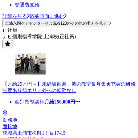
交通費支給
詳細を見る
応募画面に進む
土浦永国ケアセンターそよ風/9123のその他の求人を見る
正社員
ナビ個別指導学院 土浦校(正社員)
【月給25万円～】未経験歓迎！塾の教室長募集★充実の研修
制度あり◎エリア外への転勤なし
個別指導講師
月給
250,000
円〜
勤務地
面接地
茨城県土浦市桜町1丁目17‐15