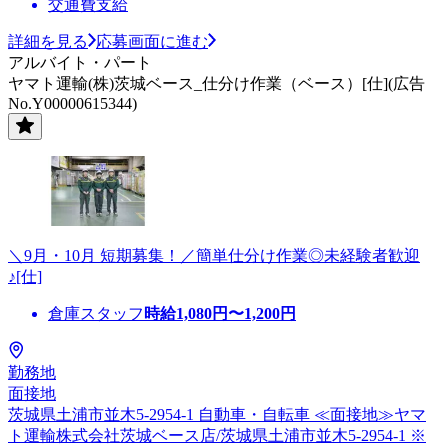
交通費支給
詳細を見る
応募画面に進む
アルバイト・パート
ヤマト運輸(株)茨城ベース_仕分け作業（ベース）[仕](広告
No.Y00000615344)
＼9月・10月 短期募集！／簡単仕分け作業◎未経験者歓迎
♪[仕]
倉庫スタッフ
時給
1,080
円〜
1,200
円
勤務地
面接地
茨城県土浦市並木5-2954-1 自動車・自転車 ≪面接地≫ヤマ
ト運輸株式会社茨城ベース店/茨城県土浦市並木5-2954-1 ※