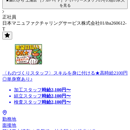
★銀のさら 土浦店 ［アルバイト］デリバリースタッフのその他の求人
を見る
正社員
日本マニュファクチャリングサービス株式会社01/iba260612-
T
〈ものづくりスタッフ〉スキルを身に付ける★高時給2100円
◎単身寮あり♪
加工スタッフ
時給
2,100
円〜
組立スタッフ
時給
2,100
円〜
検査スタッフ
時給
2,100
円〜
勤務地
面接地