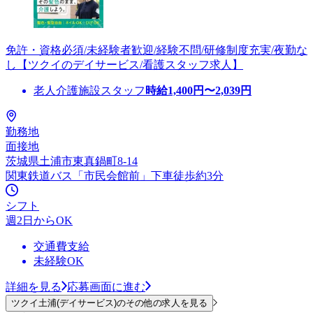
免許・資格必須/未経験者歓迎/経験不問/研修制度充実/夜勤な
し【ツクイのデイサービス/看護スタッフ求人】
老人介護施設スタッフ
時給
1,400
円〜
2,039
円
勤務地
面接地
茨城県土浦市東真鍋町8-14
関東鉄道バス「市民会館前」下車徒歩約3分
シフト
週2日からOK
交通費支給
未経験OK
詳細を見る
応募画面に進む
ツクイ土浦(デイサービス)のその他の求人を見る