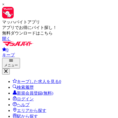
×
マッハバイトアプリ
アプリでお得にバイト探し！
無料ダウンロードはこちら
開く
0
キープ
メニュー
キープした求人を見る
0
検索履歴
新規会員登録(無料)
ログイン
ヘルプ
エリアから探す
駅から探す