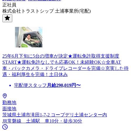
正社員
株式会社トラストシップ 土浦事業所(宅配)
25年6月下旬に5台の増車が決定★運転免許取得支援制度
START★運転免許なしでも応募OK！未経験OK☆全車AT
車・バックカメラ・ドライブレコーダーを完備☆充実した待
遇・福利厚生を完備！土日休み
宅配便スタッフ
月給
290,019
円〜
勤務地
面接地
茨城県土浦市滝田1-7-2 コープデリ土浦センター内
JR常磐線 土浦駅 車10分・徒歩30分