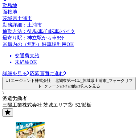
勤務地
面接地
茨城県土浦市
勤務詳細：土浦市
通勤方法：徒歩/車/自転車/バイク
最寄り駅：神立駅から車8分
※構内の（無料）駐車場利用OK
交通費支給
未経験OK
詳細を見る
応募画面に進む
UTエージェント株式会社 北関東第一CU_茨城県土浦市_フォークリフ
ト･クレーンのその他の求人を見る
派遣労働者
三陽工業株式会社 茨城エリア③_S2/派栃