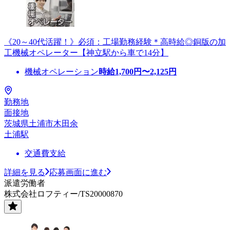
《20～40代活躍！》必須：工場勤務経験＊高時給◎銅版の加
工機械オペレーター【神立駅から車で14分】
機械オペレーション
時給
1,700
円〜
2,125
円
勤務地
面接地
茨城県土浦市木田余
土浦駅
交通費支給
詳細を見る
応募画面に進む
派遣労働者
株式会社ロフティー/TS20000870