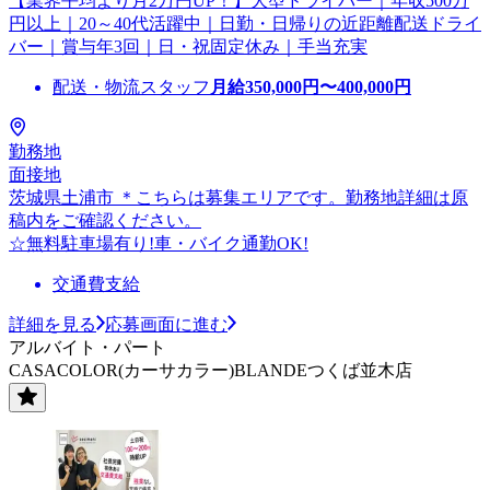
【業界平均より月2万円UP！】大型ドライバー｜年収500万
円以上｜20～40代活躍中｜日勤・日帰りの近距離配送ドライ
バー｜賞与年3回｜日・祝固定休み｜手当充実
配送・物流スタッフ
月給
350,000
円〜
400,000
円
勤務地
面接地
茨城県土浦市 ＊こちらは募集エリアです。勤務地詳細は原
稿内をご確認ください。
☆無料駐車場有り!車・バイク通勤OK!
交通費支給
詳細を見る
応募画面に進む
アルバイト・パート
CASACOLOR(カーサカラー)BLANDEつくば並木店