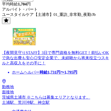
平均時給
1,704
円
アルバイト・パート
ユースタイルケア【土浦市】01_重訪_非常勤_夜勤/Jb
【夜間見守りSTAFF】3日で専門資格を無料GET！前払いOK
で急な出費も安心◎安定企業で、未経験から将来役立つスキ
ルと高収入をその手に！
ホームヘルパー
時給
1,731
円〜
1,795
円
勤務地
面接地
茨城県土浦市 ※こちらは募集エリアとなります。
土浦駅、荒川沖駅、神立駅