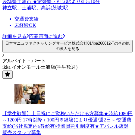
茨城県土浦市 ★常磐線・神立駅より徒歩10分
神立駅、土浦駅、高浜(茨城)駅
交通費支給
未経験OK
詳細を見る
応募画面に進む
日本マニュファクチャリングサービス株式会社01/iba260612-Tのその他
の求人を見る
アルバイト・パート
ikka イオンモール土浦店(学生歓迎)
【学生歓迎】土日祝にご勤務いただける方募集★時給1080円
～1200円 17時以降＋100円※経験により優遇/週2日～/交通費
支給(当社規定内)/昇給有/従業員割引制度有★アパレル店舗
販売スタッフ募集