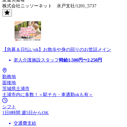
株式会社ニッソーネット 水戸支社/1201_5737
【急募＆日払いok】お散歩や身の回りのお世話メイン
老人介護施設スタッフ
時給
1,500
円〜
2,250
円
勤務地
面接地
茨城県土浦市
土浦市内に多数！＜駅チカ・車通勤okも有＞
シフト
1日8時間 週5日からOK
交通費支給