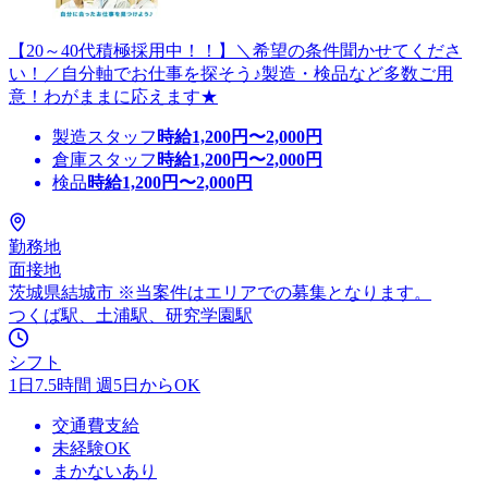
【20～40代積極採用中！！】＼希望の条件聞かせてくださ
い！／自分軸でお仕事を探そう♪製造・検品など多数ご用
意！わがままに応えます★
製造スタッフ
時給
1,200
円〜
2,000
円
倉庫スタッフ
時給
1,200
円〜
2,000
円
検品
時給
1,200
円〜
2,000
円
勤務地
面接地
茨城県結城市 ※当案件はエリアでの募集となります。
つくば駅、土浦駅、研究学園駅
シフト
1日7.5時間 週5日からOK
交通費支給
未経験OK
まかないあり