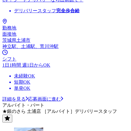
デリバリースタッフ
完全歩合給
勤務地
面接地
茨城県土浦市
神立駅、土浦駅、荒川沖駅
シフト
1日1時間 週1日からOK
未経験OK
短期OK
単発OK
詳細を見る
応募画面に進む
アルバイト・パート
★銀のさら 土浦店 ［アルバイト］デリバリースタッフ