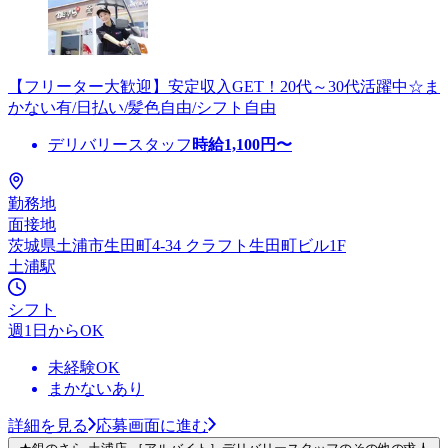
【フリーター大歓迎】安定収入GET！20代～30代活躍中☆ま
かない有/日払い/髪色自由/シフト自由
デリバリースタッフ
時給
1,100
円〜
勤務地
面接地
茨城県土浦市生田町4-34 クラフト生田町ビル1F
土浦駅
シフト
週1日からOK
未経験OK
まかないあり
詳細を見る
応募画面に進む