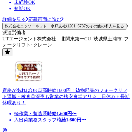
未経験OK
短期OK
詳細を見る
応募画面に進む
株式会社ニッソーネット 水戸支社/1201_5737のその他の求人を見る
派遣労働者
UTエージェント株式会社 北関東第一CU_茨城県土浦市_フ
ォークリフト･クレーン
資格があればOK◎高時給1600円！鋳物部品のフォークリフ
ト運搬・検査◎深夜も営業の格安食堂アリ☆土日休み＋長期
休暇あり！
軽作業・製造系
時給
1,600
円〜
入出荷業務スタッフ
時給
1,600
円〜