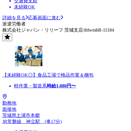
交通費支給
未経験OK
詳細を見る
応募画面に進む
派遣労働者
株式会社ジャパン・リリーフ 茨城支店/iblwmhR-11184
【未経験OK◎】食品工場で検品作業＆梱包
軽作業・製造系
時給
1,080
円〜
勤務地
面接地
茨城県土浦市本郷
JR常磐線 神立駅 (車17分)