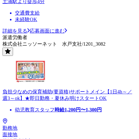
土浦駅より徒歩4分
交通費支給
未経験OK
詳細を見る
応募画面に進む
派遣労働者
株式会社ニッソーネット 水戸支社/1201_3082
負担少なめの保育補助(要資格)サポートメイン【1日4h～／
週3～ok】★即日勤務・夏休み明けスタートOK
幼児教育スタッフ
時給
1,200
円〜
1,300
円
勤務地
面接地