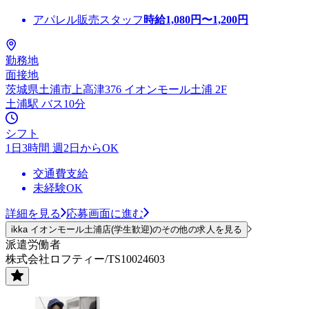
アパレル販売スタッフ
時給
1,080
円〜
1,200
円
勤務地
面接地
茨城県土浦市上高津376 イオンモール土浦 2F
土浦駅 バス10分
シフト
1日3時間 週2日からOK
交通費支給
未経験OK
詳細を見る
応募画面に進む
ikka イオンモール土浦店(学生歓迎)のその他の求人を見る
派遣労働者
株式会社ロフティー/TS10024603