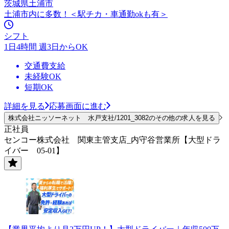
茨城県土浦市
土浦市内に多数！＜駅チカ・車通勤okも有＞
シフト
1日4時間 週3日からOK
交通費支給
未経験OK
短期OK
詳細を見る
応募画面に進む
株式会社ニッソーネット 水戸支社/1201_3082のその他の求人を見る
正社員
センコー株式会社 関東主管支店_内守谷営業所【大型ドラ
イバー 05-01】