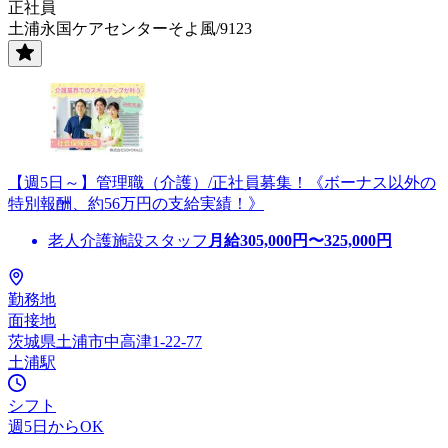
正社員
土浦永国ケアセンターそよ風/9123
【週5日～】管理職（介護）/正社員募集！《ボーナス以外の
特別報酬、約56万円の支給実績！》
老人介護施設スタッフ
月給
305,000
円〜
325,000
円
勤務地
面接地
茨城県土浦市中高津1-22-77
土浦駅
シフト
週5日からOK