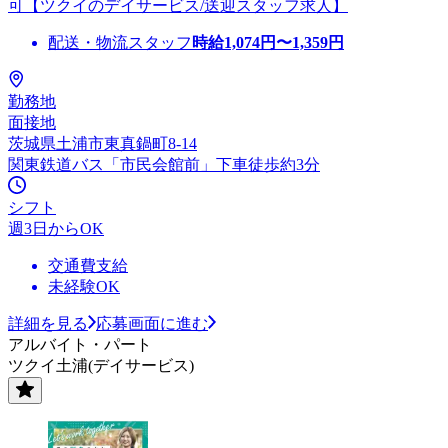
可【ツクイのデイサービス/送迎スタッフ求人】
配送・物流スタッフ
時給
1,074
円〜
1,359
円
勤務地
面接地
茨城県土浦市東真鍋町8-14
関東鉄道バス「市民会館前」下車徒歩約3分
シフト
週3日からOK
交通費支給
未経験OK
詳細を見る
応募画面に進む
アルバイト・パート
ツクイ土浦(デイサービス)