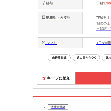
給与
日給
9,90
勤務地・面接地
茨城県土
相談の上
土浦駅、
シフト
1日8時間
未経験歓迎
週１日からOK
体
キープに追加
派遣労働者