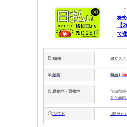
株式
【
で
組立
職種
組立ス
給与
時給
1,40
勤務地・面接地
茨城県龍ケ
竜ケ崎駅
シフト
週5日か