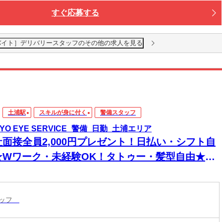
すぐ応募する
ルバイト］デリバリースタッフのその他の求人を見る
土浦駅
スキルが身に付く
警備スタッフ
KYO EYE SERVICE_警備_日勤_土浦エリア
社面接全員2,000円プレゼント！日払い・シフト自
★Wワーク・未経験OK！タトゥー・髪型自由★現
手渡し・登録のみ可★即入寮！スマホ貸出有り！
内好立地箇所に個人寮アリます◎食事券プレゼン
タッフ
も！