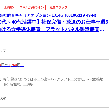
土浦駅
スキルが身に付く
組立スタッフ
会社綜合キャリアオプション(1314GH0810G11★49-N)
20代～40代活躍中】社保完備・派遣のお仕事☆週5
働ける☆半導体装置・フラットパネル製造装置の
/日払いOK
タッフ
0
円〜
1,750
円
崎市(勤務地) つくば市二の宮2-1-3 クラフト二の宮ビル2F(面接地)
、龍ケ崎市駅、土浦駅
らOK