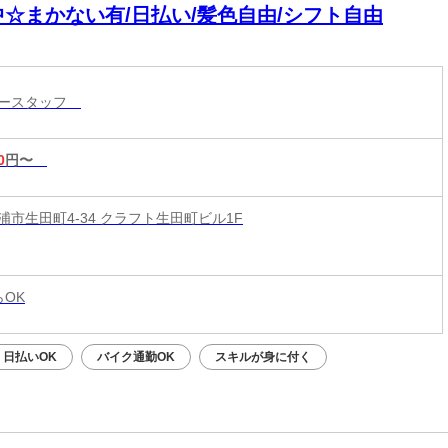
中☆まかない有/日払い/髪色自由/シフト自由
リースタッフ
0
円〜
浦市生田町4-34 クラフト生田町ビル1F
らOK
日払いOK
バイク通勤OK
スキルが身に付く