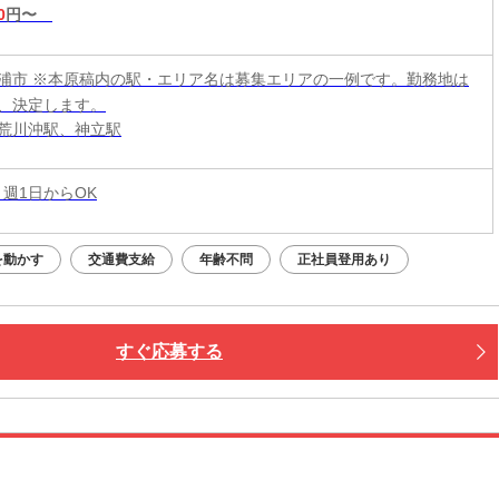
0
円〜
浦市 ※本原稿内の駅・エリア名は募集エリアの一例です。勤務地は
、決定します。
荒川沖駅、神立駅
 週1日からOK
を動かす
交通費支給
年齢不問
正社員登用あり
すぐ応募する