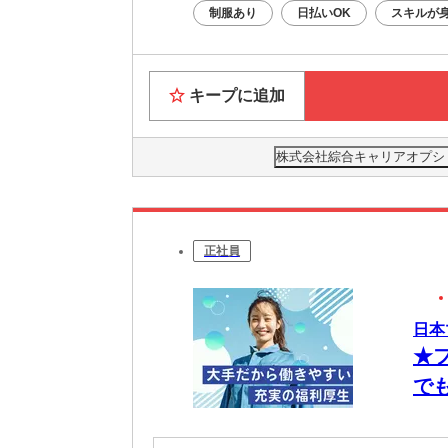
制服あり
日払いOK
スキルが
キープに追加
株式会社綜合キャリアオプション(
正社員
日本
★
で