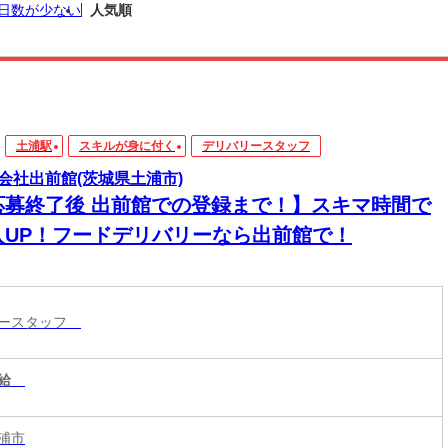
日数が少ない
人気順
土浦駅
スキルが身に付く
デリバリースタッフ
会社出前館(茨城県土浦市)
応募終了後 出前館での登録まで！】スキマ時間で
入UP！フードデリバリーなら出前館で！
リースタッフ
給
浦市