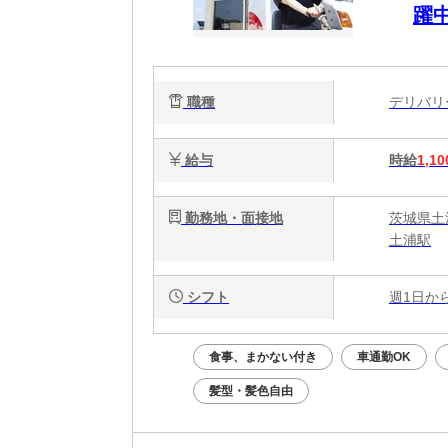
躍
職種
デリバ
給与
時給
1,10
勤務地・面接地
茨城県土
土浦駅
シフト
週1日か
食事、まかない付き
車通勤OK
髪型・髪色自由