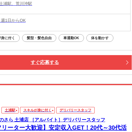
土浦駅、荒川沖駅
 週1日からOK
が身に付く
髪型・髪色自由
車通勤OK
体を動かす
すぐ応募する
土浦駅
スキルが身に付く
デリバリースタッフ
のさら 土浦店 ［アルバイト］デリバリースタッフ
フリーター大歓迎】安定収入GET！20代～30代活