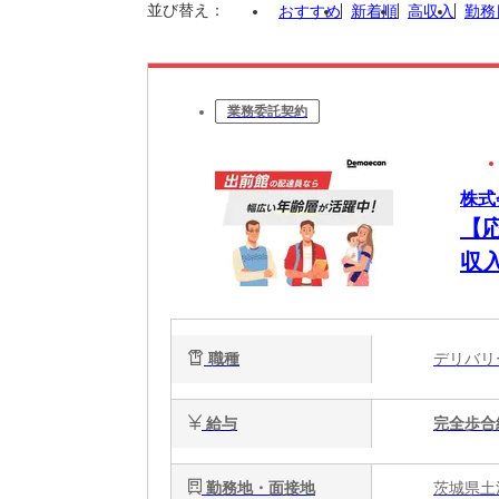
並び替え：
おすすめ
新着順
高収入
勤務
業務委託契約
株式
【
収
職種
デリバ
給与
完全歩合
勤務地・面接地
茨城県土