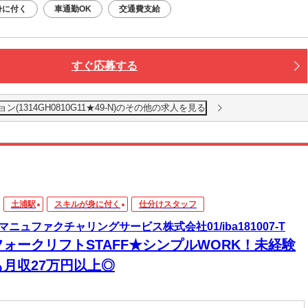
身に付く
車通勤OK
交通費支給
すぐ応募する
1314GH0810G11★49-N)のその他の求人を見る
土浦駅
スキルが身に付く
仕分けスタッフ
マニュファクチャリングサービス株式会社01/iba181007-T
フォークリフトSTAFF★シンプルWORK！未経験
も月収27万円以上◎