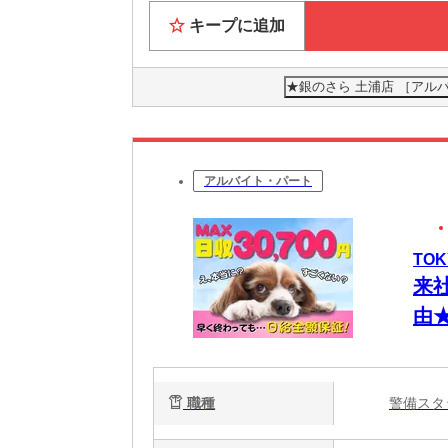
キープに追加
★銀のさら 土浦店 ［ア
アルバイト・パート
TO
来
由
金
都
職種
警備ス
ト