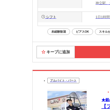
神立駅、
シフト
1日1時間
未経験歓迎
ピアスOK
スキル
キープに追加
アルバイト・パート
★銀
【