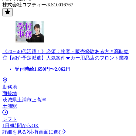
株式会社ロフティー/KS10016767
《20～40代活躍！》必須：接客・販売経験ある方＊高時給
◎【紹介予定派遣】人気案件★カー用品店のフロント業務
受付
時給
1,650
円〜
2,062
円
勤務地
面接地
茨城県土浦市上高津
土浦駅
シフト
1日8時間からOK
詳細を見る
応募画面に進む