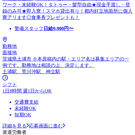
ワーク・未経験OK！タトゥー・髪型自由★現金手渡し・登
録のみ可★即入寮！スマホ貸出有り！都内好立地箇所に個人
寮アリます◎食事券プレゼントも！
警備スタッフ
日給
9,900
円〜
勤務地
面接地
茨城県土浦市 ※本原稿内の駅・エリア名は募集エリアの一
例です。勤務地は相談の上、決定します。
土浦駅、荒川沖駅、神立駅
シフト
1日8時間 週1日からOK
交通費支給
未経験OK
短期OK
詳細を見る
応募画面に進む
派遣労働者