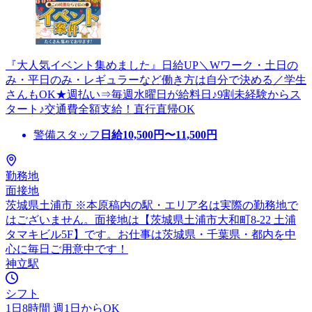
『大人気イベント集めました』日給UP＼Wワーク・土日の
み・平日のみ・レギュラーなど働き方は自分で決める／学生
さんもOK★週払い⇒毎週水曜日が給料日♪9割未経験からス
タート♪交通費全額支給！直行直帰OK
警備スタッフ
日給
10,500
円〜
11,500
円
勤務地
面接地
茨城県土浦市 ※本原稿内の駅・エリア名は実際の勤務地で
はございません。面接地は【茨城県土浦市大和町8-22 土浦
タマキビル5F】です。お仕事は茨城県・千葉県・都内を中
心に毎日ご用意中です！
神立駅
シフト
1日8時間 週1日からOK