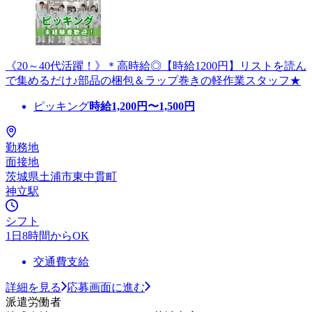
《20～40代活躍！》＊高時給◎【時給1200円】リストを読ん
で集めるだけ♪部品の梱包＆ラップ巻きの軽作業スタッフ★
ピッキング
時給
1,200
円〜
1,500
円
勤務地
面接地
茨城県土浦市東中貫町
神立駅
シフト
1日8時間からOK
交通費支給
詳細を見る
応募画面に進む
派遣労働者