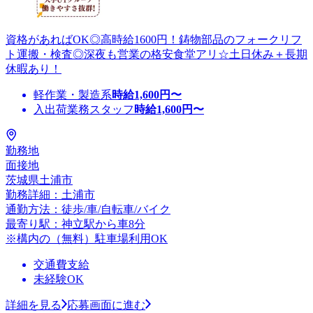
資格があればOK◎高時給1600円！鋳物部品のフォークリフ
ト運搬・検査◎深夜も営業の格安食堂アリ☆土日休み＋長期
休暇あり！
軽作業・製造系
時給
1,600
円〜
入出荷業務スタッフ
時給
1,600
円〜
勤務地
面接地
茨城県土浦市
勤務詳細：土浦市
通勤方法：徒歩/車/自転車/バイク
最寄り駅：神立駅から車8分
※構内の（無料）駐車場利用OK
交通費支給
未経験OK
詳細を見る
応募画面に進む