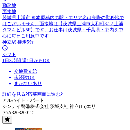
勤務地
面接地
茨城県土浦市 ※本原稿内の駅・エリア名は実際の勤務地で
はございません。面接地は【茨城県土浦市大和町8-22 土浦
タマキビル5F】です。お仕事は茨城県・千葉県・都内を中
心に毎日ご用意中です！
神立駅 徒歩5分
シフト
1日8時間 週1日からOK
交通費支給
未経験OK
まかないあり
詳細を見る
応募画面に進む
アルバイト・パート
シンテイ警備株式会社 茨城支社 神立(15)エリ
ア/A3203200115