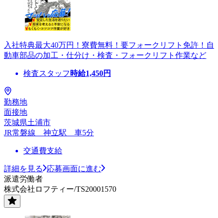
入社特典最大40万円！寮費無料！要フォークリフト免許！自
動車部品の加工・仕分け・検査・フォークリフト作業など
検査スタッフ
時給
1,450
円
勤務地
面接地
茨城県土浦市
JR常磐線 神立駅 車5分
交通費支給
詳細を見る
応募画面に進む
派遣労働者
株式会社ロフティー/TS20001570