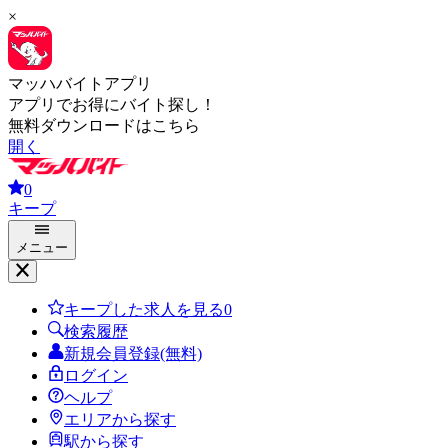
×
マッハバイトアプリ
アプリでお得にバイト探し！
無料ダウンロードはこちら
開く
0
キープ
メニュー
キープした求人を見る
0
検索履歴
新規会員登録(無料)
ログイン
ヘルプ
エリアから探す
駅から探す