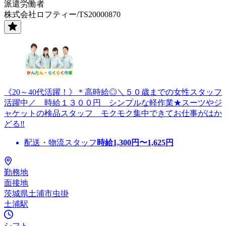
派遣労働者
株式会社ロフティー/TS20000870
《20～40代活躍！》＊高時給◎＼５０歳までの女性スタッフ
活躍中／ 時給１３００円 シンプルな軽作業★スーツやジ
ャケットの検品スタッフ モクモク集中できてお仕事がはか
どる‼
配送・物流スタッフ
時給
1,300
円〜
1,625
円
勤務地
面接地
茨城県土浦市虫掛
土浦駅
シフト