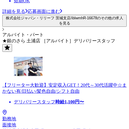
短期OK
詳細を見る
応募画面に進む
株式会社ジャパン・リリーフ 茨城支店/iblwmhR-16678のその他の求人
を見る
アルバイト・パート
★銀のさら 土浦店 ［アルバイト］デリバリースタッフ
【フリーター大歓迎】安定収入GET！20代～30代活躍中☆ま
かない有/日払い/髪色自由/シフト自由
デリバリースタッフ
時給
1,100
円〜
勤務地
面接地