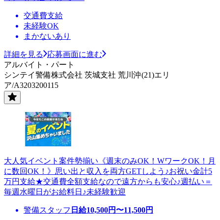
交通費支給
未経験OK
まかないあり
詳細を見る
応募画面に進む
アルバイト・パート
シンテイ警備株式会社 茨城支社 荒川沖(21)エリ
ア/A3203200115
大人気イベント案件勢揃い《週末のみOK！WワークOK！月
に数回OK！》思い出と収入を両方GETしよう♪お祝い金計5
万円支給★交通費全額支給なので遠方からも安心♪週払い＝
毎週水曜日がお給料日♪未経験歓迎
警備スタッフ
日給
10,500
円〜
11,500
円