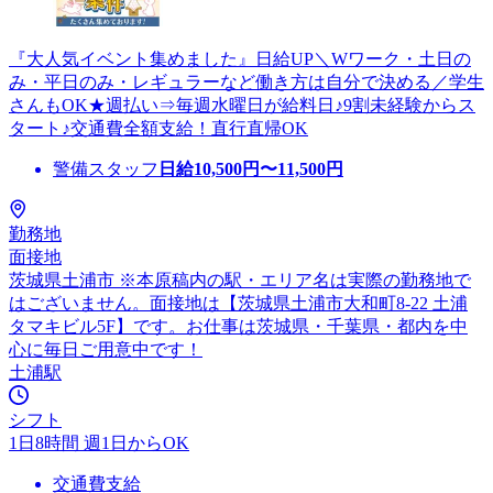
『大人気イベント集めました』日給UP＼Wワーク・土日の
み・平日のみ・レギュラーなど働き方は自分で決める／学生
さんもOK★週払い⇒毎週水曜日が給料日♪9割未経験からス
タート♪交通費全額支給！直行直帰OK
警備スタッフ
日給
10,500
円〜
11,500
円
勤務地
面接地
茨城県土浦市 ※本原稿内の駅・エリア名は実際の勤務地で
はございません。面接地は【茨城県土浦市大和町8-22 土浦
タマキビル5F】です。お仕事は茨城県・千葉県・都内を中
心に毎日ご用意中です！
土浦駅
シフト
1日8時間 週1日からOK
交通費支給