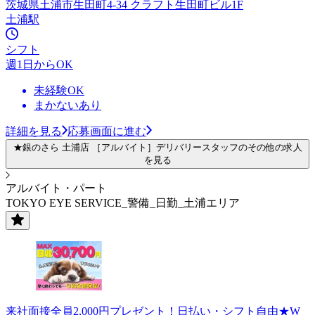
茨城県土浦市生田町4-34 クラフト生田町ビル1F
土浦駅
シフト
週1日からOK
未経験OK
まかないあり
詳細を見る
応募画面に進む
★銀のさら 土浦店 ［アルバイト］デリバリースタッフのその他の求人
を見る
アルバイト・パート
TOKYO EYE SERVICE_警備_日勤_土浦エリア
来社面接全員2,000円プレゼント！日払い・シフト自由★W