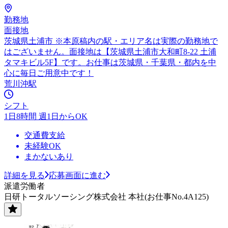
勤務地
面接地
茨城県土浦市 ※本原稿内の駅・エリア名は実際の勤務地で
はございません。面接地は【茨城県土浦市大和町8-22 土浦
タマキビル5F】です。お仕事は茨城県・千葉県・都内を中
心に毎日ご用意中です！
荒川沖駅
シフト
1日8時間 週1日からOK
交通費支給
未経験OK
まかないあり
詳細を見る
応募画面に進む
派遣労働者
日研トータルソーシング株式会社 本社(お仕事No.4A125)