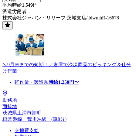
平均時給
1,549
円
派遣労働者
株式会社ジャパン・リリーフ 茨城支店/iblwmhR-16678
＼9月末までの短期！／倉庫で冷凍商品のピッキング＆仕分
け作業
軽作業・製造系
時給
1,250
円〜
勤務地
面接地
茨城県土浦市卸町
JR常磐線 荒川沖駅 (車8分)
交通費支給