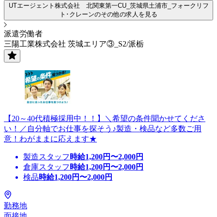
UTエージェント株式会社 北関東第一CU_茨城県土浦市_フォークリフ
ト･クレーンのその他の求人を見る
派遣労働者
三陽工業株式会社 茨城エリア③_S2/派栃
【20～40代積極採用中！！】＼希望の条件聞かせてくださ
い！／自分軸でお仕事を探そう♪製造・検品など多数ご用
意！わがままに応えます★
製造スタッフ
時給
1,200
円〜
2,000
円
倉庫スタッフ
時給
1,200
円〜
2,000
円
検品
時給
1,200
円〜
2,000
円
勤務地
面接地