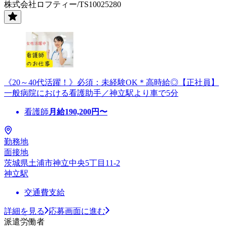
株式会社ロフティー/TS10025280
《20～40代活躍！》必須：未経験OK＊高時給◎【正社員】
一般病院における看護助手／神立駅より車で5分
看護師
月給
190,200
円〜
勤務地
面接地
茨城県土浦市神立中央5丁目11-2
神立駅
交通費支給
詳細を見る
応募画面に進む
派遣労働者