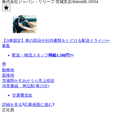
株式会社ジャパン・リリーフ 茨城支店/ibdrmhR-18504
【2t車固定】車の部品や社内書類をとどける配送ドライバー
募集
配送・物流スタッフ
時給
1,500
円〜
勤務地
面接地
茨城県かすみがうら市上稲吉
JR常磐線 神立駅(車15分)
交通費支給
詳細を見る
応募画面に進む
正社員