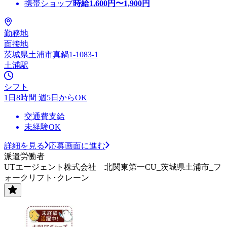
携帯ショップ
時給
1,600
円〜
1,900
円
勤務地
面接地
茨城県土浦市真鍋1-1083-1
土浦駅
シフト
1日8時間 週5日からOK
交通費支給
未経験OK
詳細を見る
応募画面に進む
派遣労働者
UTエージェント株式会社 北関東第一CU_茨城県土浦市_フ
ォークリフト･クレーン