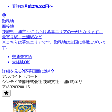
看護師
月給
276,552
円〜
勤務地
面接地
茨城県土浦市 ※こちらは募集エリアの一例となります。
最寄り駅：土浦駅など
※こちらは募集エリアです。勤務地は全国に多数ございま
す。
交通費支給
未経験OK
詳細を見る
応募画面に進む
アルバイト・パート
シンテイ警備株式会社 茨城支社 土浦(15)エリ
ア/A3203200115