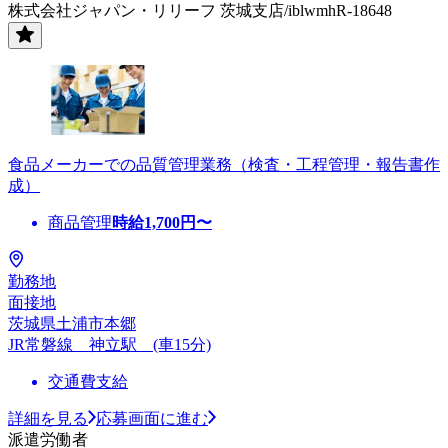
株式会社ジャパン・リリーフ 茨城支店/iblwmhR-18648
食品メーカーでの品質管理業務（検査・工程管理・報告書作
成）
商品管理
時給
1,700
円〜
勤務地
面接地
茨城県土浦市本郷
JR常磐線 神立駅 (車15分)
交通費支給
詳細を見る
応募画面に進む
派遣労働者