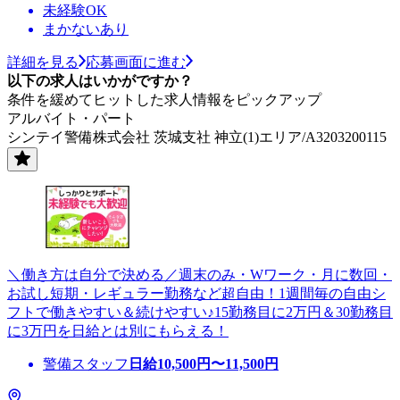
未経験OK
まかないあり
詳細を見る
応募画面に進む
以下の求人はいかがですか？
条件を緩めてヒットした求人情報をピックアップ
アルバイト・パート
シンテイ警備株式会社 茨城支社 神立(1)エリア/A3203200115
＼働き方は自分で決める／週末のみ・Wワーク・月に数回・
お試し短期・レギュラー勤務など超自由！1週間毎の自由シ
フトで働きやすい＆続けやすい♪15勤務目に2万円＆30勤務目
に3万円を日給とは別にもらえる！
警備スタッフ
日給
10,500
円〜
11,500
円