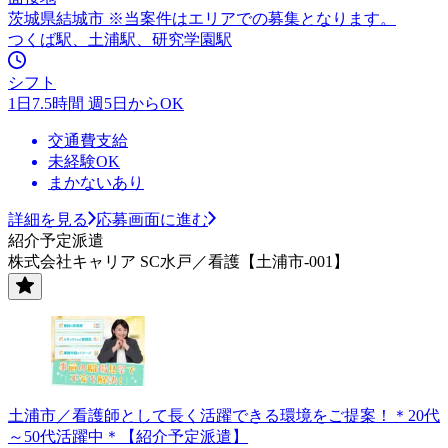
茨城県結城市 ※当案件はエリアでの募集となります。
つくば駅、土浦駅、研究学園駅
シフト
1日7.5時間 週5日からOK
交通費支給
未経験OK
まかないあり
詳細を見る
応募画面に進む
紹介予定派遣
株式会社キャリア SC水戸／看護【土浦市-001】
土浦市／看護師として長く活躍できる環境をご提案！＊20代
～50代活躍中＊【紹介予定派遣】