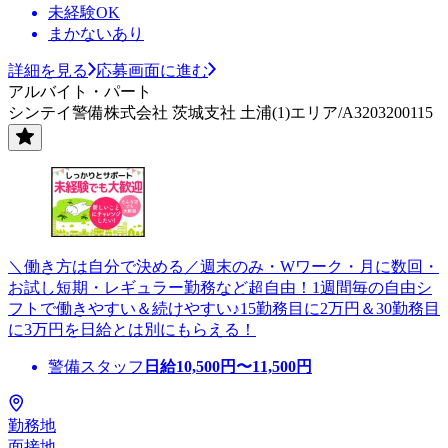
未経験OK
まかないあり
詳細を見る
応募画面に進む
アルバイト・パート
シンテイ警備株式会社 茨城支社 土浦(1)エリア/A3203200115
＼働き方は自分で決める／週末のみ・Wワーク・月に数回・
お試し短期・レギュラー勤務など超自由！1週間毎の自由シ
フトで働きやすい＆続けやすい♪15勤務目に2万円＆30勤務目
に3万円を日給とは別にもらえる！
警備スタッフ
日給
10,500
円〜
11,500
円
勤務地
面接地