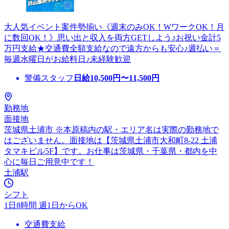
大人気イベント案件勢揃い《週末のみOK！WワークOK！月
に数回OK！》思い出と収入を両方GETしよう♪お祝い金計5
万円支給★交通費全額支給なので遠方からも安心♪週払い＝
毎週水曜日がお給料日♪未経験歓迎
警備スタッフ
日給
10,500
円〜
11,500
円
勤務地
面接地
茨城県土浦市 ※本原稿内の駅・エリア名は実際の勤務地で
はございません。面接地は【茨城県土浦市大和町8-22 土浦
タマキビル5F】です。お仕事は茨城県・千葉県・都内を中
心に毎日ご用意中です！
土浦駅
シフト
1日8時間 週1日からOK
交通費支給