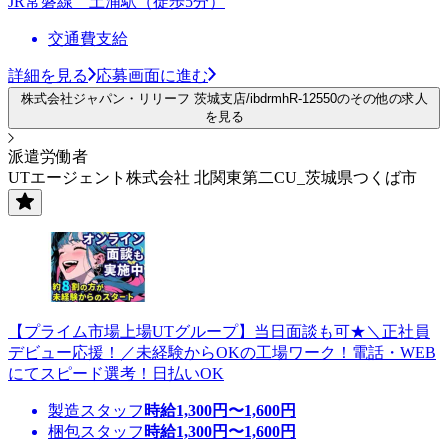
JR常磐線 土浦駅（徒歩5分）
交通費支給
詳細を見る
応募画面に進む
株式会社ジャパン・リリーフ 茨城支店/ibdrmhR-12550のその他の求人
を見る
派遣労働者
UTエージェント株式会社 北関東第二CU_茨城県つくば市
【プライム市場上場UTグループ】当日面談も可★＼正社員
デビュー応援！／未経験からOKの工場ワーク！電話・WEB
にてスピード選考！日払いOK
製造スタッフ
時給
1,300
円〜
1,600
円
梱包スタッフ
時給
1,300
円〜
1,600
円