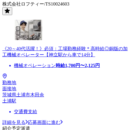
株式会社ロフティー/TS10024603
《20～40代活躍！》必須：工場勤務経験＊高時給◎銅版の加
工機械オペレーター【神立駅から車で14分】
機械オペレーション
時給
1,700
円〜
2,125
円
勤務地
面接地
茨城県土浦市木田余
土浦駅
交通費支給
詳細を見る
応募画面に進む
紹介予定派遣