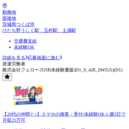
勤務地
面接地
茨城県つくば市
ひたち野うしく駅、玉村駅、土浦駅
交通費支給
未経験OK
詳細を見る
応募画面に進む
派遣労働者
株式会社フェローズ(SB未経験量販)D1_S_428_294T(A)(D1)
【20代の仲間と♪】スマホの接客・受付/未経験OK☆週5日で
月収25万可