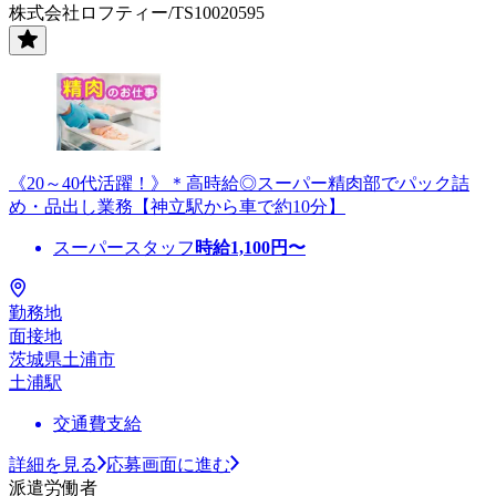
株式会社ロフティー/TS10020595
《20～40代活躍！》＊高時給◎スーパー精肉部でパック詰
め・品出し業務【神立駅から車で約10分】
スーパースタッフ
時給
1,100
円〜
勤務地
面接地
茨城県土浦市
土浦駅
交通費支給
詳細を見る
応募画面に進む
派遣労働者