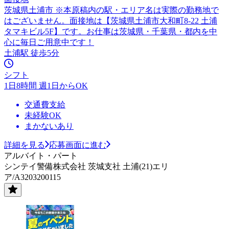
茨城県土浦市 ※本原稿内の駅・エリア名は実際の勤務地で
はございません。面接地は【茨城県土浦市大和町8-22 土浦
タマキビル5F】です。お仕事は茨城県・千葉県・都内を中
心に毎日ご用意中です！
土浦駅 徒歩5分
シフト
1日8時間 週1日からOK
交通費支給
未経験OK
まかないあり
詳細を見る
応募画面に進む
アルバイト・パート
シンテイ警備株式会社 茨城支社 土浦(21)エリ
ア/A3203200115