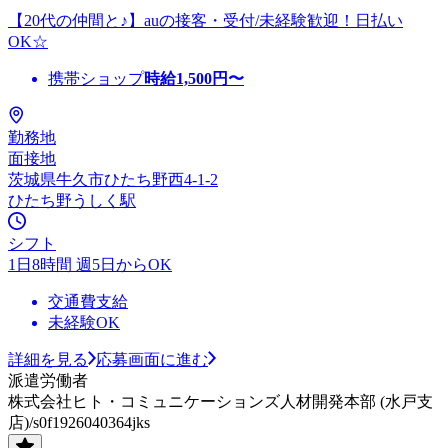
【20代の仲間と♪】auの接客・受付/未経験歓迎！日払い
OK☆
携帯ショップ
時給
1,500
円〜
勤務地
面接地
茨城県牛久市ひたち野西4-1-2
ひたち野うしく駅
シフト
1日8時間 週5日からOK
交通費支給
未経験OK
詳細を見る
応募画面に進む
派遣労働者
株式会社ヒト・コミュニケーションズ人材開発本部 (水戸支
店)/s0f1926040364jks