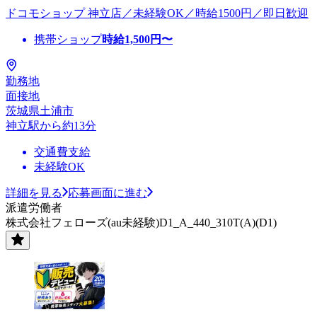
ドコモショップ 神立店／未経験OK／時給1500円／即日歓迎
携帯ショップ
時給
1,500
円〜
勤務地
面接地
茨城県土浦市
神立駅から約13分
交通費支給
未経験OK
詳細を見る
応募画面に進む
派遣労働者
株式会社フェローズ(au未経験)D1_A_440_310T(A)(D1)