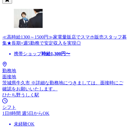
≪高時給1300～1500円≫家電量販店でスマホ販売スタッフ募
集★長期×週5勤務で安定収入を実現◎
携帯ショップ
時給
1,300
円〜
勤務地
面接地
茨城県牛久市 ※詳細な勤務地につきましては、面接時にご
確認をお願いいたします。
ひたち野うしく駅
シフト
1日8時間 週5日からOK
未経験OK