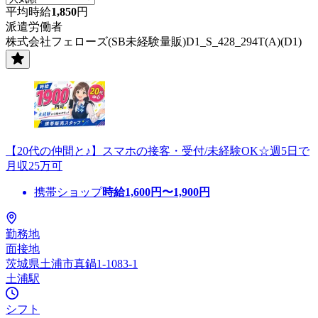
平均時給
1,850
円
派遣労働者
株式会社フェローズ(SB未経験量販)D1_S_428_294T(A)(D1)
【20代の仲間と♪】スマホの接客・受付/未経験OK☆週5日で
月収25万可
携帯ショップ
時給
1,600
円〜
1,900
円
勤務地
面接地
茨城県土浦市真鍋1-1083-1
土浦駅
シフト