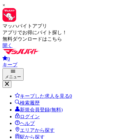
×
マッハバイトアプリ
アプリでお得にバイト探し！
無料ダウンロードはこちら
開く
0
キープ
メニュー
キープした求人を見る
0
検索履歴
新規会員登録(無料)
ログイン
ヘルプ
エリアから探す
駅から探す