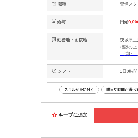
職種
警備ス
ト
給与
日給
9,90
勤務地・面接地
茨城県土
相談の上
土浦駅、
シフト
1日8時間
スキルが身に付く
曜日や時間が選べ
キープに追加