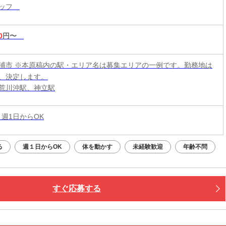
タッフ
も！
0
円〜
浦市 ※本原稿内の駅・エリア名は募集エリアの一例です。勤務地は
、決定します。
荒川沖駅、神立駅
 週1日からOK
る
週１日からOK
体を動かす
未経験歓迎
年齢不問
すぐ応募する