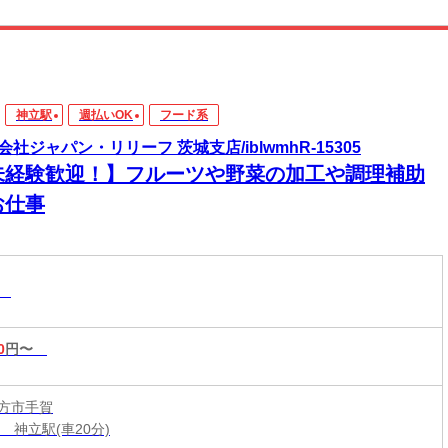
神立駅
週払いOK
フード系
会社ジャパン・リリーフ 茨城支店/iblwmhR-15305
未経験歓迎！】フルーツや野菜の加工や調理補助
お仕事
系
0
円〜
方市手賀
 神立駅(車20分)