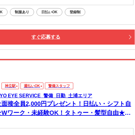
K
制服あり
日払いOK
登録制
すぐ応募する
神立駅
週払いOK
警備スタッフ
KYO EYE SERVICE_警備_日勤_土浦エリア
社面接全員2,000円プレゼント！日払い・シフト自
★Wワーク・未経験OK！タトゥー・髪型自由★現
手渡し・登録のみ可★即入寮！スマホ貸出有り！
内好立地箇所に個人寮アリます◎食事券プレゼン