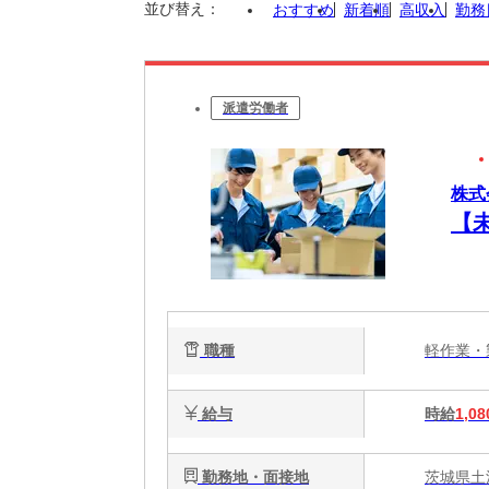
並び替え：
おすすめ
新着順
高収入
勤務
派遣労働者
株式
【
職種
軽作業
給与
時給
1,08
勤務地・面接地
茨城県土