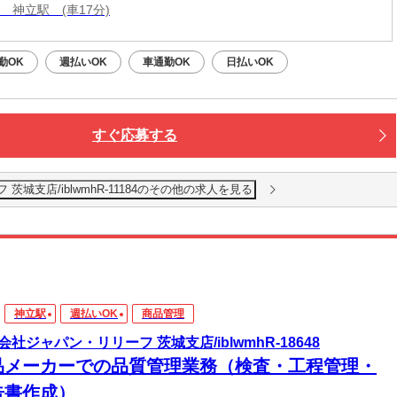
 神立駅 (車17分)
勤OK
週払いOK
車通勤OK
日払いOK
すぐ応募する
城支店/iblwmhR-11184のその他の求人を見る
神立駅
週払いOK
商品管理
会社ジャパン・リリーフ 茨城支店/iblwmhR-18648
品メーカーでの品質管理業務（検査・工程管理・
告書作成）