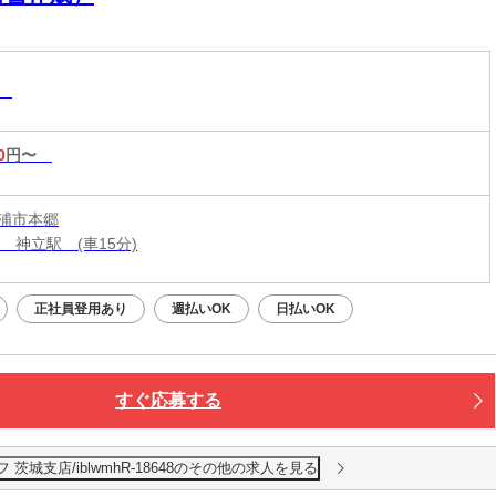
理
0
円〜
浦市本郷
 神立駅 (車15分)
正社員登用あり
週払いOK
日払いOK
すぐ応募する
城支店/iblwmhR-18648のその他の求人を見る