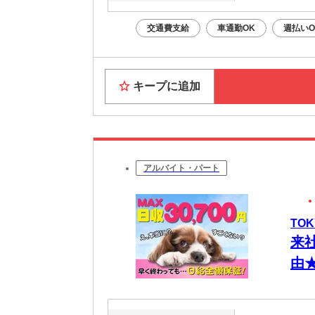
交通費支給
車通勤OK
週払いO
キープに追加
アルバイト・パート
TO
来
由
金
都