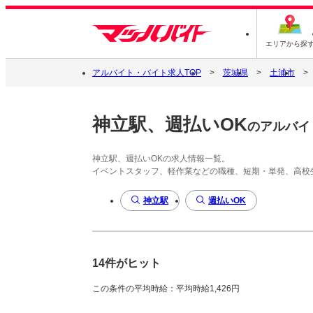
エリアから探
アルバイト・バイト求人TOP
茨城県
土浦市
神立駅、週払いOK
のアルバイ
神立駅、週払いOKの求人情報一覧。
イベントスタッフ、軽作業などの職種、短期・単発、高校
神立駅
週払いOK
14件がヒット
この条件の平均時給：平均時給1,426円