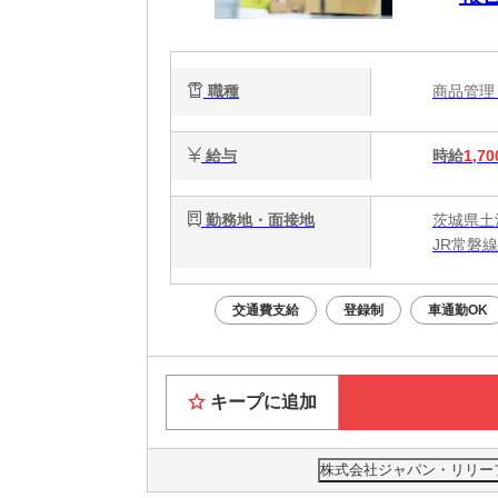
職種
商品管
給与
時給
1,70
勤務地・面接地
茨城県土
JR常磐線
交通費支給
登録制
車通勤OK
キープに追加
株式会社ジャパン・リリーフ 茨