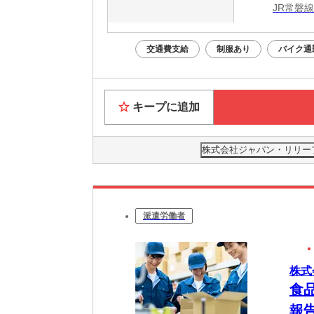
JR常磐線
交通費支給
制服あり
バイク通
キープに追加
株式会社ジャパン・リリーフ 茨
派遣労働者
株式
食
報