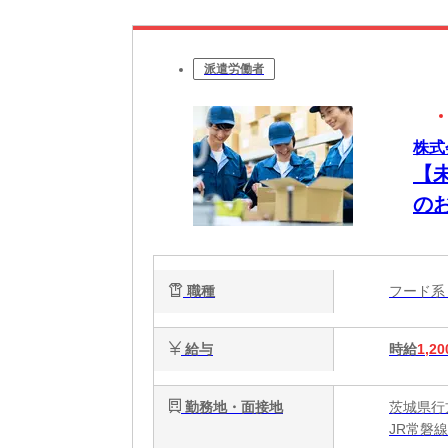
派遣労働者
株式
【
の
職種
フード
給与
時給
1,20
勤務地・面接地
茨城県行
JR常磐線