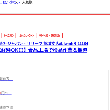
日数が少ない
人気順
神立駅
週払いOK
軽作業・製造系
会社ジャパン・リリーフ 茨城支店/iblwmhR-11184
未経験OK◎】食品工場で検品作業＆梱包
・製造系
0
円〜
浦市本郷