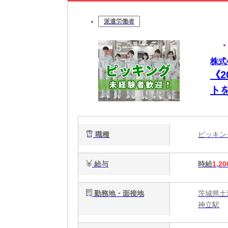
派遣労働者
株式
《2
ト
作
職種
ピッキ
給与
時給
1,20
勤務地・面接地
茨城県土
神立駅