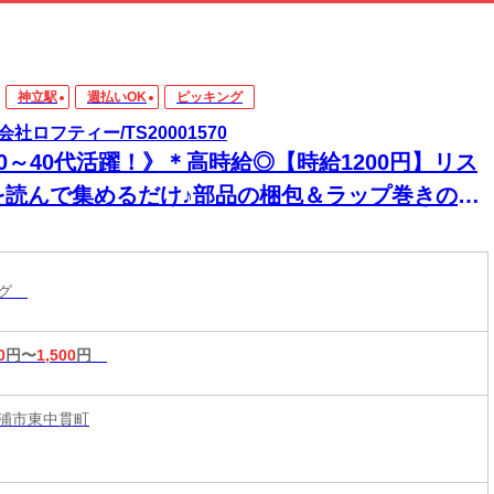
神立駅
週払いOK
ピッキング
会社ロフティー/TS20001570
0～40代活躍！》＊高時給◎【時給1200円】リス
を読んで集めるだけ♪部品の梱包＆ラップ巻きの軽
業スタッフ★
ング
0
円〜
1,500
円
浦市東中貫町