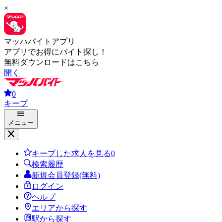
×
マッハバイトアプリ
アプリでお得にバイト探し！
無料ダウンロードはこちら
開く
0
キープ
メニュー
キープした求人を見る
0
検索履歴
新規会員登録(無料)
ログイン
ヘルプ
エリアから探す
駅から探す