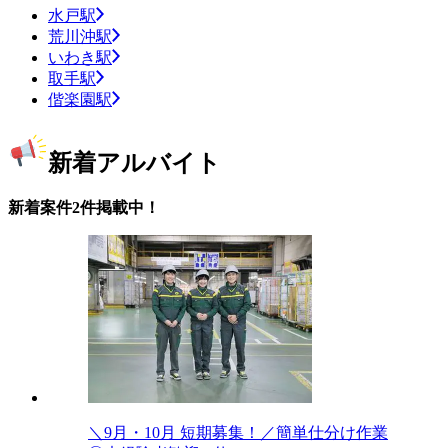
水戸駅
荒川沖駅
いわき駅
取手駅
偕楽園駅
新着アルバイト
新着案件2件掲載中！
＼9月・10月 短期募集！／簡単仕分け作業