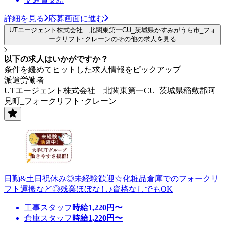
詳細を見る
応募画面に進む
UTエージェント株式会社 北関東第一CU_茨城県かすみがうら市_フォ
ークリフト･クレーンのその他の求人を見る
以下の求人はいかがですか？
条件を緩めてヒットした求人情報をピックアップ
派遣労働者
UTエージェント株式会社 北関東第一CU_茨城県稲敷郡阿
見町_フォークリフト･クレーン
日勤&土日祝休み◎未経験歓迎☆化粧品倉庫でのフォークリ
フト運搬など◎残業ほぼなし♪資格なしでもOK
工事スタッフ
時給
1,220
円〜
倉庫スタッフ
時給
1,220
円〜