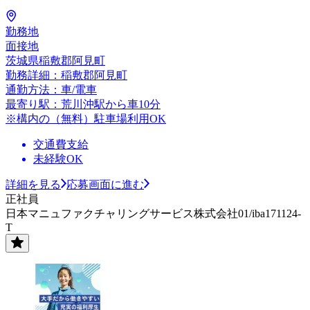
勤務地
面接地
茨城県稲敷郡阿見町
勤務詳細：稲敷郡阿見町
通勤方法：車/電車
最寄り駅：荒川沖駅から車10分
※構内の（無料）駐車場利用OK
交通費支給
未経験OK
詳細を見る
応募画面に進む
正社員
日本マニュファクチャリングサービス株式会社01/iba171124-
T