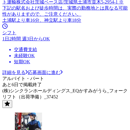
ト運輸株式会社茨城ベース店/茨城県土浦市並木5-2954-1 ※
下記の駅名および徒歩時間は、実際の勤務地とは異なる可能
性がありますので、ご注意ください。
土浦駅より車16分、神立駅より車18分
シフト
1日2時間 週3日からOK
交通費支給
未経験OK
短期OK
詳細を見る
応募画面に進む
アルバイト・パート
あと6日で掲載終了
(株)シンクランホールディングス_EQかすみがうら_フォーク
リフト（出荷準備）_37452