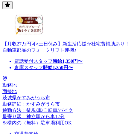
【月収27万円可×土日休み】新生活応援☆社宅費補助あり！
自動車部品のフォークリフト運搬♪
電話受付スタッフ
時給
1,350
円〜
倉庫スタッフ
時給
1,350
円〜
勤務地
面接地
茨城県かすみがうら市
勤務詳細：かすみがうら市
通勤方法：徒歩/車/自転車/バイク
最寄り駅：神立駅から車12分
※構内の（無料）駐車場利用OK
交通費支給