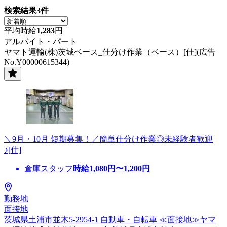
検索結果
3
件
平均時給
1,283
円
アルバイト・パート
ヤマト運輸(株)茨城ベース_仕分け作業（ベース）[仕](広告
No.Y00000615344)
＼9月・10月 短期募集！／簡単仕分け作業◎未経験者歓迎
♪[仕]
倉庫スタッフ
時給
1,080
円〜
1,200
円
勤務地
面接地
茨城県土浦市並木5-2954-1 自動車・自転車 ≪面接地≫ヤマ