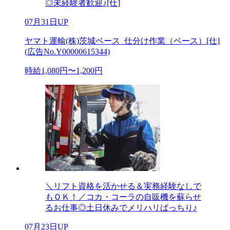
◎未経験者歓迎♪[仕]
07月31日UP
ヤマト運輸(株)茨城ベース_仕分け作業（ベース）[仕]
(広告No.Y00000615344)
時給1,080円〜1,200円
＼リフト資格を活かせる＆実務経験なしで
もＯＫ！／コカ・コーラの自販機を蘇らせ
るお仕事◎土日休みでメリハリばっちり♪
07月23日UP