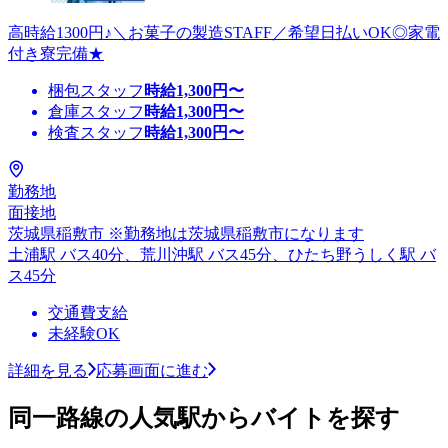
高時給1300円♪＼お菓子の製造STAFF／希望日払いOK◎家電
付き寮完備★
梱包スタッフ
時給
1,300
円〜
倉庫スタッフ
時給
1,300
円〜
検査スタッフ
時給
1,300
円〜
勤務地
面接地
茨城県稲敷市 ※勤務地は茨城県稲敷市になります
土浦駅 バス40分、荒川沖駅 バス45分、ひたち野うしく駅 バ
ス45分
交通費支給
未経験OK
詳細を見る
応募画面に進む
同一路線の人気駅からバイトを探す