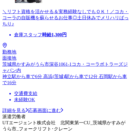
＼リフト資格を活かせる＆実務経験なしでもＯＫ！／コカ・
コーラの自販機を蘇らせるお仕事◎土日休みでメリハリばっ
ちり♪
倉庫スタッフ
時給
1,300
円
勤務地
面接地
茨城県かすみがうら市深谷1061-1コカ・コーラボトラーズジ
ャパン内
神立駅から車で6分 高浜(茨城)駅から車で12分 石岡駅から車
で16分
交通費支給
未経験OK
詳細を見る
応募画面に進む
派遣労働者
UTエージェント株式会社 北関東第一CU_茨城県かすみが
うら市_フォークリフト･クレーン