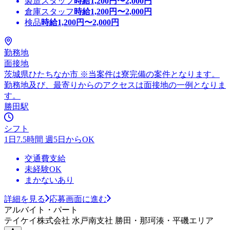
製造スタッフ
時給
1,200
円〜
2,000
円
倉庫スタッフ
時給
1,200
円〜
2,000
円
検品
時給
1,200
円〜
2,000
円
勤務地
面接地
茨城県ひたちなか市 ※当案件は寮完備の案件となります。
勤務地及び、最寄りからのアクセスは面接地の一例となりま
す。
勝田駅
シフト
1日7.5時間 週5日からOK
交通費支給
未経験OK
まかないあり
詳細を見る
応募画面に進む
アルバイト・パート
テイケイ株式会社 水戸南支社 勝田・那珂湊・平磯エリア