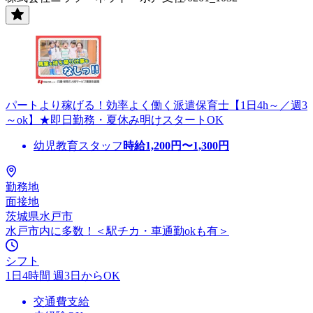
パートより稼げる！効率よく働く派遣保育士【1日4h～／週3
～ok】★即日勤務・夏休み明けスタートOK
幼児教育スタッフ
時給
1,200
円〜
1,300
円
勤務地
面接地
茨城県水戸市
水戸市内に多数！＜駅チカ・車通勤okも有＞
シフト
1日4時間 週3日からOK
交通費支給