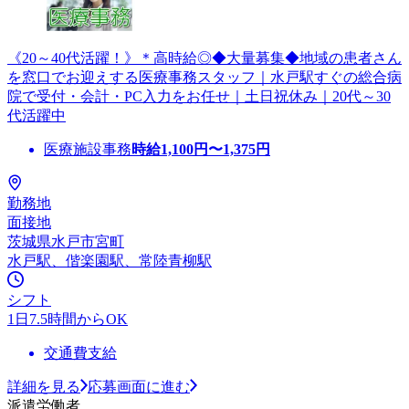
《20～40代活躍！》＊高時給◎◆大量募集◆地域の患者さん
を窓口でお迎えする医療事務スタッフ｜水戸駅すぐの総合病
院で受付・会計・PC入力をお任せ｜土日祝休み｜20代～30
代活躍中
医療施設事務
時給
1,100
円〜
1,375
円
勤務地
面接地
茨城県水戸市宮町
水戸駅、偕楽園駅、常陸青柳駅
シフト
1日7.5時間からOK
交通費支給
詳細を見る
応募画面に進む
派遣労働者