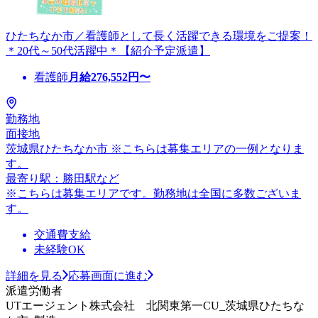
ひたちなか市／看護師として長く活躍できる環境をご提案！
＊20代～50代活躍中＊【紹介予定派遣】
看護師
月給
276,552
円〜
勤務地
面接地
茨城県ひたちなか市 ※こちらは募集エリアの一例となりま
す。
最寄り駅：勝田駅など
※こちらは募集エリアです。勤務地は全国に多数ございま
す。
交通費支給
未経験OK
詳細を見る
応募画面に進む
派遣労働者
UTエージェント株式会社 北関東第一CU_茨城県ひたちな