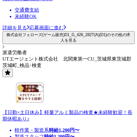
交通費支給
未経験OK
詳細を見る
応募画面に進む
株式会社フェローズ(ゲーム販売)D1_G_426_282T(A)(D1)のその他の求
人を見る
派遣労働者
UTエージェント株式会社 北関東第一CU_茨城県東茨城郡
茨城町_検品･検査
【日勤×土日休み】軽量アルミ製品の検査★未経験歓迎！長
期休暇あり♪
軽作業・製造系
時給
1,200
円〜
製造スタッフ
時給
1,200
円〜