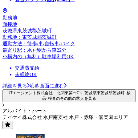
勤務地
面接地
茨城県東茨城郡茨城町
勤務地：東茨城郡茨城町
通勤方法：徒歩/車/自転車/バイク
最寄り駅：水戸駅から車22分
※構内の（無料）駐車場利用OK
交通費支給
未経験OK
詳細を見る
応募画面に進む
UTエージェント株式会社 北関東第一CU_茨城県東茨城郡茨城町_検
品･検査のその他の求人を見る
アルバイト・パート
テイケイ株式会社 水戸南支社 水戸・赤塚・偕楽園エリア