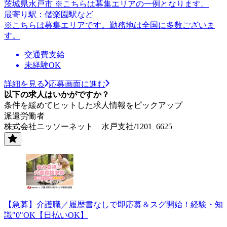
茨城県水戸市 ※こちらは募集エリアの一例となります。
最寄り駅：偕楽園駅など
※こちらは募集エリアです。勤務地は全国に多数ございま
す。
交通費支給
未経験OK
詳細を見る
応募画面に進む
以下の求人はいかがですか？
条件を緩めてヒットした求人情報をピックアップ
派遣労働者
株式会社ニッソーネット 水戸支社/1201_6625
【急募】介護職／履歴書なしで即応募＆スグ開始！経験・知
識"0"OK【日払いOK】