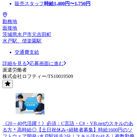
販売スタッフ
時給
1,400
円〜
1,750
円
勤務地
面接地
茨城県水戸市元吉田町
水戸駅、偕楽園駅
交通費支給
詳細を見る
応募画面に進む
派遣労働者
株式会社ロフティー/TS10019509
《20～40代活躍！》必須：C言語・C#・VB.netのスキルのあ
る方＊高時給◎【土日祝休み×経験者募集】時給1600円のソ
フトウェア開発♪水戸駅徒歩2分｜スキル活かせる｜複数勤務