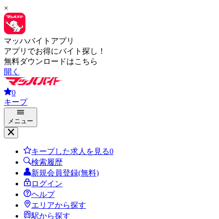
×
マッハバイトアプリ
アプリでお得にバイト探し！
無料ダウンロードはこちら
開く
0
キープ
メニュー
キープした求人を見る
0
検索履歴
新規会員登録(無料)
ログイン
ヘルプ
エリアから探す
駅から探す