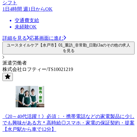
シフト
1日4時間 週1日からOK
交通費支給
未経験OK
詳細を見る
応募画面に進む
ユースタイルケア【水戸市】01_重訪_非常勤_日勤/Jaのその他の求人
を見る
派遣労働者
株式会社ロフティー/TS10021219
《20～40代活躍！》必須：・携帯電話などの家電製品に少し
でも興味がある方＊高時給◎スマホ・家電の保証契約・提案
【水戸駅から車で12分】