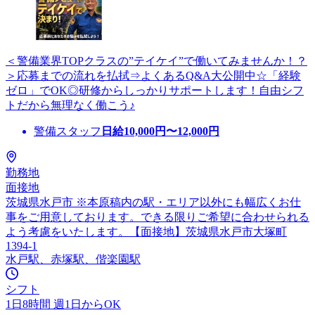
＜警備業界TOPクラスの”テイケイ”で働いてみませんか！？
＞応募までの流れを払拭⇒よくあるQ&A大公開中☆「経験
ゼロ」でOK◎研修からしっかりサポートします！自由シフ
トだから無理なく働こう♪
警備スタッフ
日給
10,000
円〜
12,000
円
勤務地
面接地
茨城県水戸市 ※本原稿内の駅・エリア以外にも幅広くお仕
事をご用意しております。できる限りご希望に合わせられる
よう考慮をいたします。【面接地】茨城県水戸市大塚町
1394-1
水戸駅、赤塚駅、偕楽園駅
シフト
1日8時間 週1日からOK