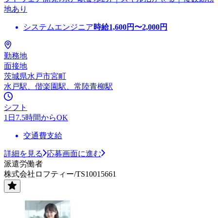
地あり
システムエンジニア
時給
1,600
円〜
2,000
円
勤務地
面接地
茨城県水戸市宮町
水戸駅、偕楽園駅、常陸青柳駅
シフト
1日7.5時間からOK
交通費支給
詳細を見る
応募画面に進む
派遣労働者
株式会社ロフティー/TS10015661