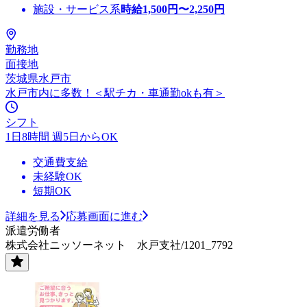
施設・サービス系
時給
1,500
円〜
2,250
円
勤務地
面接地
茨城県水戸市
水戸市内に多数！＜駅チカ・車通勤okも有＞
シフト
1日8時間 週5日からOK
交通費支給
未経験OK
短期OK
詳細を見る
応募画面に進む
派遣労働者
株式会社ニッソーネット 水戸支社/1201_7792