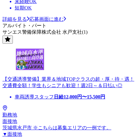
未経験OK
短期OK
詳細を見る
応募画面に進む
アルバイト・パート
サンエス警備保障株式会社 水戸支社(1)
【交通誘導警備】業界＆地域TOPクラスの超・厚・待・遇！
交通費全額！学生もシニアも歓迎！週2日～＆日払い◎
車両誘導スタッフ
日給
12,000
円〜
15,500
円
勤務地
面接地
茨城県水戸市 ※こちらは募集エリアの一例です。
▼面接地