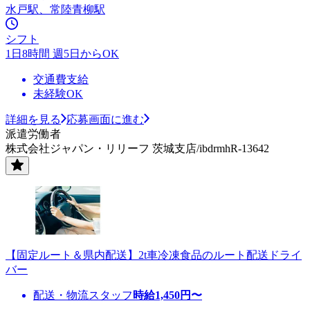
水戸駅、常陸青柳駅
シフト
1日8時間 週5日からOK
交通費支給
未経験OK
詳細を見る
応募画面に進む
派遣労働者
株式会社ジャパン・リリーフ 茨城支店/ibdrmhR-13642
【固定ルート＆県内配送】2t車冷凍食品のルート配送ドライ
バー
配送・物流スタッフ
時給
1,450
円〜