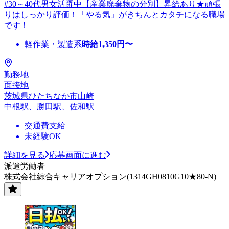
#30～40代男女活躍中【産業廃棄物の分別】昇給あり★頑張
りはしっかり評価！「やる気」がきちんとカタチになる職場
です！
軽作業・製造系
時給
1,350
円〜
勤務地
面接地
茨城県ひたちなか市山崎
中根駅、勝田駅、佐和駅
交通費支給
未経験OK
詳細を見る
応募画面に進む
派遣労働者
株式会社綜合キャリアオプション(1314GH0810G10★80-N)