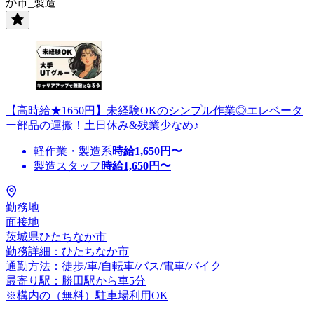
か市_製造
【高時給★1650円】未経験OKのシンプル作業◎エレベータ
ー部品の運搬！土日休み&残業少なめ♪
軽作業・製造系
時給
1,650
円〜
製造スタッフ
時給
1,650
円〜
勤務地
面接地
茨城県ひたちなか市
勤務詳細：ひたちなか市
通勤方法：徒歩/車/自転車/バス/電車/バイク
最寄り駅：勝田駅から車5分
※構内の（無料）駐車場利用OK