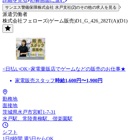
詳細を見る
応募画面に進む
サンエス警備保障株式会社 水戸支社(2)のその他の求人を見る
派遣労働者
株式会社フェローズ(ゲーム販売)D1_G_426_282T(A)(D1)
<日払いOK>家電量販店でゲームなどの販売のお仕事★
家電販売スタッフ
時給
1,600
円〜
1,900
円
勤務地
面接地
茨城県水戸市宮町1-7-31
水戸駅、常陸青柳駅、偕楽園駅
シフト
1日8時間 週5日からOK