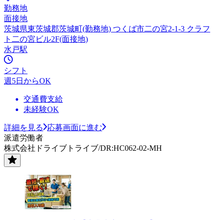
勤務地
面接地
茨城県東茨城郡茨城町(勤務地) つくば市二の宮2-1-3 クラフ
ト二の宮ビル2F(面接地)
水戸駅
シフト
週5日からOK
交通費支給
未経験OK
詳細を見る
応募画面に進む
派遣労働者
株式会社ドライブトライブ/DR:HC062-02-MH