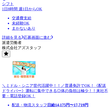
シフト
1日8時間 週1日からOK
交通費支給
未経験OK
まかないあり
詳細を見る
応募画面に進む
派遣労働者
株式会社アズスタッフ
＼ミドル・シニア世代活躍中！！／普通免許でOK！《配送
ドライバー》運転に集中できる◎体の負担は極少！！来社不
要・電話登録OK！
配送・物流スタッフ
日給
14,175
円〜
17,719
円