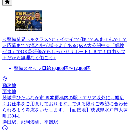
＜警備業界TOPクラスの”テイケイ”で働いてみませんか！？
＞応募までの流れを払拭⇒よくあるQ&A大公開中☆「経験
ゼロ」でOK◎研修からしっかりサポートします！自由シフ
トだから無理なく働こう♪
警備スタッフ
日給
10,000
円〜
12,000
円
勤務地
面接地
茨城県ひたちなか市 ※本原稿内の駅・エリア以外にも幅広
くお仕事をご用意しております。できる限りご希望に合わせ
られるよう考慮をいたします。【面接地】茨城県水戸市大塚
町1394-1
勝田駅、那珂湊駅、平磯駅