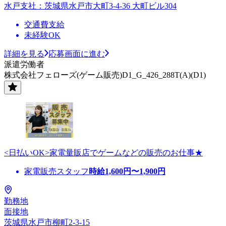
水戸支社：茨城県水戸市大町3-4-36 大町ビル304
交通費支給
未経験OK
詳細を見る
応募画面に進む
派遣労働者
株式会社フェローズ(ゲーム販売)D1_G_426_288T(A)(D1)
<日払いOK>家電量販店でゲームなどの販売のお仕事★
家電販売スタッフ
時給
1,600
円〜
1,900
円
勤務地
面接地
茨城県水戸市柳町2-3-15