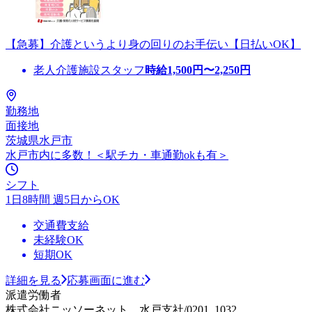
【急募】介護というより身の回りのお手伝い【日払いOK】
老人介護施設スタッフ
時給
1,500
円〜
2,250
円
勤務地
面接地
茨城県水戸市
水戸市内に多数！＜駅チカ・車通勤okも有＞
シフト
1日8時間 週5日からOK
交通費支給
未経験OK
短期OK
詳細を見る
応募画面に進む
派遣労働者
株式会社ニッソーネット 水戸支社/0201_1032