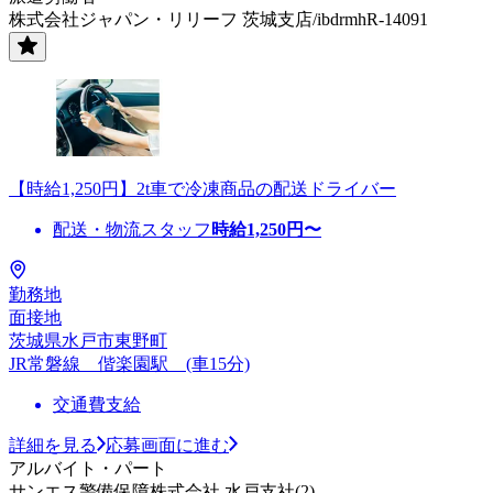
株式会社ジャパン・リリーフ 茨城支店/ibdrmhR-14091
【時給1,250円】2t車で冷凍商品の配送ドライバー
配送・物流スタッフ
時給
1,250
円〜
勤務地
面接地
茨城県水戸市東野町
JR常磐線 偕楽園駅 (車15分)
交通費支給
詳細を見る
応募画面に進む
アルバイト・パート
サンエス警備保障株式会社 水戸支社(2)