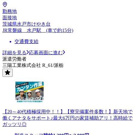
勤務地
面接地
茨城県水戸市けやき台
JR常磐線 水戸駅 (車で約15分)
交通費支給
詳細を見る
応募画面に進む
派遣労働者
三陽工業株式会社 R_61/派栃
【20～40代積極採用中！！】【寮完備案件多数！】新天地で
働くアナタをサポート♪最大6万円の家賃補助アリ！高時給で
ガッツリ◎