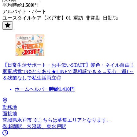
平均時給
1,589
円
アルバイト・パート
ユースタイルケア【水戸市】01_重訪_非常勤_日勤/Ja
【日常生活サポート・お手伝いSTAFF】髪色・ネイル自由！
家事感覚でゆとりあり★LINEで即相談できる→安心！週1～
＆残業なしで私生活両立◎
ホームヘルパー
時給
1,410
円
勤務地
面接地
茨城県水戸市 ※こちらは募集エリアとなります。
偕楽園駅、常澄駅、東水戸駅