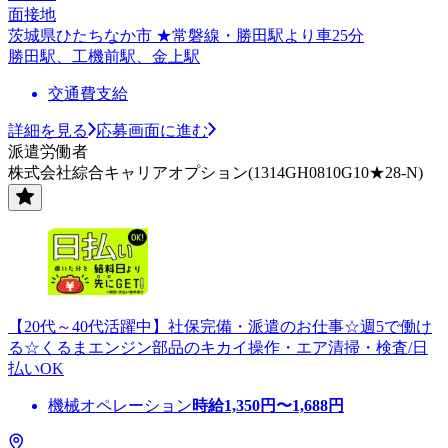
面接地
茨城県ひたちなか市 ★常磐線・勝田駅より車25分
勝田駅、工機前駅、金上駅
交通費支給
詳細を見る
応募画面に進む
派遣労働者
株式会社綜合キャリアオプション(1314GH0810G10★28-N)
【20代～40代活躍中】社保完備・派遣のお仕事☆週5で働け
る☆くるまエンジン部品のキカイ操作・エア清掃・検査/日
払いOK
機械オペレーション
時給
1,350
円〜
1,688
円