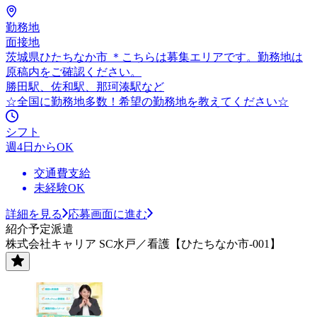
勤務地
面接地
茨城県ひたちなか市 ＊こちらは募集エリアです。勤務地は
原稿内をご確認ください。
勝田駅、佐和駅、那珂湊駅など
☆全国に勤務地多数！希望の勤務地を教えてください☆
シフト
週4日からOK
交通費支給
未経験OK
詳細を見る
応募画面に進む
紹介予定派遣
株式会社キャリア SC水戸／看護【ひたちなか市-001】