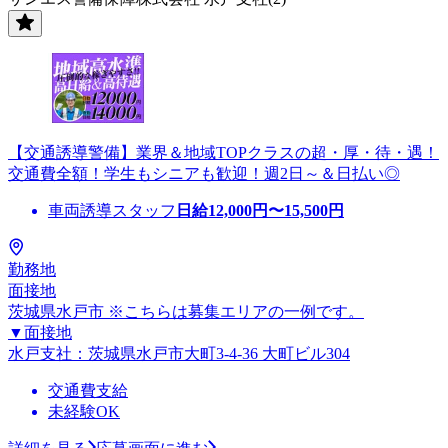
【交通誘導警備】業界＆地域TOPクラスの超・厚・待・遇！
交通費全額！学生もシニアも歓迎！週2日～＆日払い◎
車両誘導スタッフ
日給
12,000
円〜
15,500
円
勤務地
面接地
茨城県水戸市 ※こちらは募集エリアの一例です。
▼面接地
水戸支社：茨城県水戸市大町3-4-36 大町ビル304
交通費支給
未経験OK