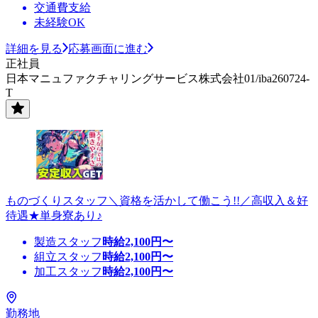
交通費支給
未経験OK
詳細を見る
応募画面に進む
正社員
日本マニュファクチャリングサービス株式会社01/iba260724-
T
ものづくりスタッフ＼資格を活かして働こう!!／高収入＆好
待遇★単身寮あり♪
製造スタッフ
時給
2,100
円〜
組立スタッフ
時給
2,100
円〜
加工スタッフ
時給
2,100
円〜
勤務地