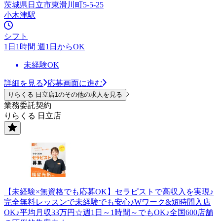
茨城県日立市東滑川町5-5-25
小木津駅
シフト
1日1時間 週1日からOK
未経験OK
詳細を見る
応募画面に進む
りらくる 日立店1のその他の求人を見る
業務委託契約
りらくる 日立店
【未経験×無資格でも応募OK】セラピストで高収入を実現♪
完全無料レッスンで未経験でも安心♪Wワーク&短時間入店
OK♪平均月収33万円☆週1日～1時間～でもOK♪全国600店舗