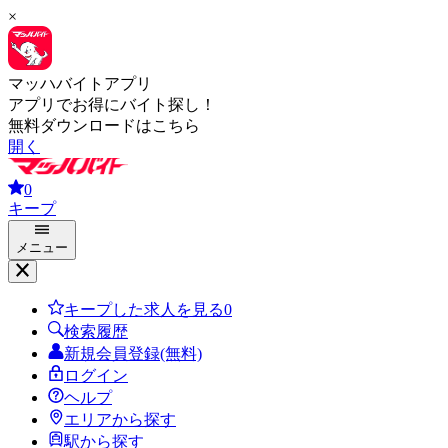
×
マッハバイトアプリ
アプリでお得にバイト探し！
無料ダウンロードはこちら
開く
0
キープ
メニュー
キープした求人を見る
0
検索履歴
新規会員登録(無料)
ログイン
ヘルプ
エリアから探す
駅から探す