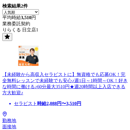
検索結果
2
件
平均時給
3,510
円
業務委託契約
りらくる 日立店1
【未経験から高収入セラピストに】無資格でも応募OK！完
全無料レッスンで未経験でも安心♪週1日～1時間～OK！好き
な時間に働ける♪60分最大3510円★週20時間以上入店できる
方大歓迎♪
セラピスト
時給
2,088
円〜
3,510
円
勤務地
面接地