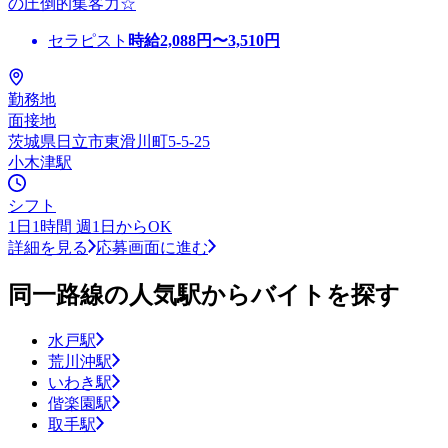
の圧倒的集客力☆
セラピスト
時給
2,088
円〜
3,510
円
勤務地
面接地
茨城県日立市東滑川町5-5-25
小木津駅
シフト
1日1時間 週1日からOK
詳細を見る
応募画面に進む
同一路線の人気駅からバイトを探す
水戸駅
荒川沖駅
いわき駅
偕楽園駅
取手駅