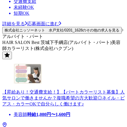
交通費支給
未経験OK
短期OK
詳細を見る
応募画面に進む
株式会社ニッソーネット 水戸支社/0201_1628のその他の求人を見る
アルバイト・パート
HAIR SALON Best 茨城下手綱店(アルバイト・パート)美容
師カラーリスト(株式会社ハクブン)
【昇給あり！交通費支給！】【パートカラーリスト募集】人
気サロンで働きませんか？復職希望の方大歓迎◎ネイル・ピ
アス・カラーOKで自分らしく働けます♪
美容師
時給
1,080
円〜
1,600
円