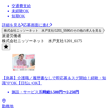
交通費支給
未経験OK
短期OK
詳細を見る
応募画面に進む
株式会社ニッソーネット 水戸支社/1201_5590のその他の求人を見る
派遣労働者
株式会社ニッソーネット 水戸支社/1201_6175
【急募】介護職／履歴書なしで即応募＆スグ開始！経験・知
識"0"OK【日払いOK】
施設・サービス系
時給
1,500
円〜
2,250
円
勤務地