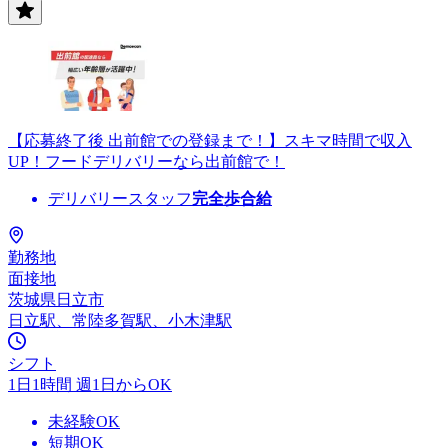
【応募終了後 出前館での登録まで！】スキマ時間で収入
UP！フードデリバリーなら出前館で！
デリバリースタッフ
完全歩合給
勤務地
面接地
茨城県日立市
日立駅、常陸多賀駅、小木津駅
シフト
1日1時間 週1日からOK
未経験OK
短期OK