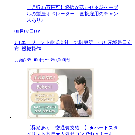
【月収35万円可】経験が活かせる◎ケーブ
ルの製造オペレーター！直接雇用のチャン
スあり♪
08月07日UP
UTエージェント株式会社 北関東第一CU_茨城県日立
市_機械操作
月給265,000円〜350,000円
【昇給あり！交通費支給！】★パートスタ
イリスト募集★人気サロンで働きません