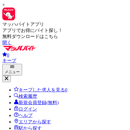
×
マッハバイトアプリ
アプリでお得にバイト探し！
無料ダウンロードはこちら
開く
0
キープ
メニュー
キープした求人を見る
0
検索履歴
新規会員登録(無料)
ログイン
ヘルプ
エリアから探す
駅から探す