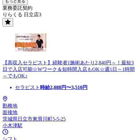
もっと見る
業務委託契約
りらくる 日立店3
【高収入セラピスト】経験者1施術あたり2,840円～！最短3
日で入店可能☆Wワーク＆短時間入店もOK☆週1日～1時間
～でもOK♪
セラピスト
時給
2,088
円〜
3,510
円
勤務地
面接地
茨城県日立市東滑川町5-5-25
小木津駅
シフト