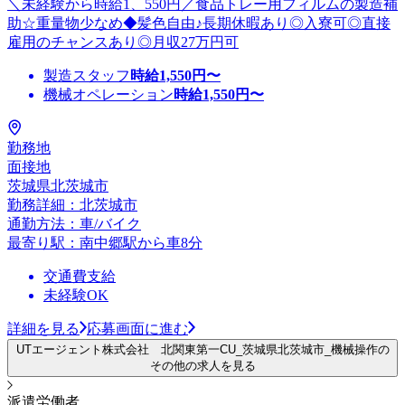
＼未経験から時給1、550円／食品トレー用フィルムの製造補
助☆重量物少なめ◆髪色自由♪長期休暇あり◎入寮可◎直接
雇用のチャンスあり◎月収27万円可
製造スタッフ
時給
1,550
円〜
機械オペレーション
時給
1,550
円〜
勤務地
面接地
茨城県北茨城市
勤務詳細：北茨城市
通勤方法：車/バイク
最寄り駅：南中郷駅から車8分
交通費支給
未経験OK
詳細を見る
応募画面に進む
UTエージェント株式会社 北関東第一CU_茨城県北茨城市_機械操作の
その他の求人を見る
派遣労働者