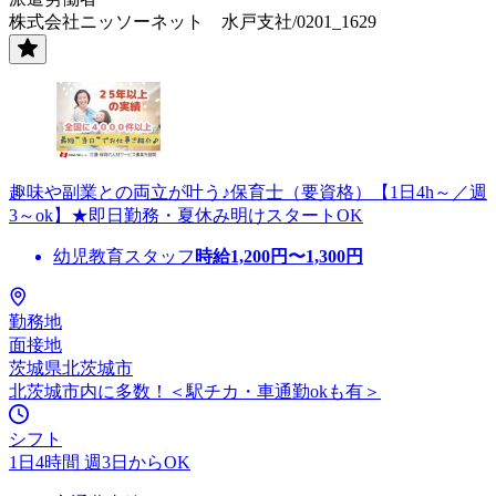
株式会社ニッソーネット 水戸支社/0201_1629
趣味や副業との両立が叶う♪保育士（要資格）【1日4h～／週
3～ok】★即日勤務・夏休み明けスタートOK
幼児教育スタッフ
時給
1,200
円〜
1,300
円
勤務地
面接地
茨城県北茨城市
北茨城市内に多数！＜駅チカ・車通勤okも有＞
シフト
1日4時間 週3日からOK