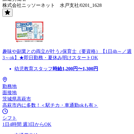
株式会社ニッソーネット 水戸支社/0201_1628
趣味や副業との両立が叶う♪保育士（要資格）【1日4h～／週
3～ok】★即日勤務・夏休み明けスタートOK
幼児教育スタッフ
時給
1,200
円〜
1,300
円
勤務地
面接地
茨城県高萩市
高萩市内に多数！＜駅チカ・車通勤okも有＞
シフト
1日4時間 週3日からOK