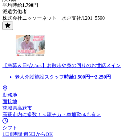
平均時給
1,790
円
派遣労働者
株式会社ニッソーネット 水戸支社/1201_5590
【急募＆日払いok】お散歩や身の回りのお世話メイン
老人介護施設スタッフ
時給
1,500
円〜
2,250
円
勤務地
面接地
茨城県高萩市
高萩市内に多数！＜駅チカ・車通勤okも有＞
シフト
1日8時間 週5日からOK