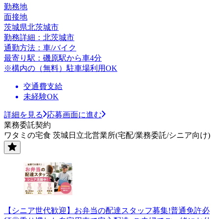
勤務地
面接地
茨城県北茨城市
勤務詳細：北茨城市
通勤方法：車/バイク
最寄り駅：磯原駅から車4分
※構内の（無料）駐車場利用OK
交通費支給
未経験OK
詳細を見る
応募画面に進む
業務委託契約
ワタミの宅食 茨城日立北営業所(宅配/業務委託/シニア向け)
【シニア世代歓迎】お弁当の配達スタッフ募集!普通免許必