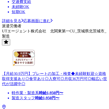
交通費支給
未経験OK
短期OK
詳細を見る
応募画面に進む
派遣労働者
UTエージェント株式会社 北関東第一CU_茨城県北茨城市_
製造
【月給30.9万円】プレートの加工・検査◆未経験歓迎☆資格
取得支援あり◎食堂あり◎入寮可◎月収36万円可◎幅広い世
代が活躍中◎
軽作業・製造系
時給
1,950
円〜
製造スタッフ
時給
1,950
円〜