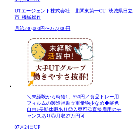
UTエージェント株式会社 北関東第一CU_茨城県日立
市_機械操作
月給230,000円〜277,000円
＼未経験から時給1、550円／食品トレー用
フィルムの製造補助☆重量物少なめ◆髪色
自由♪長期休暇あり◎入寮可◎直接雇用のチ
ャンスあり◎月収27万円可
07月24日UP