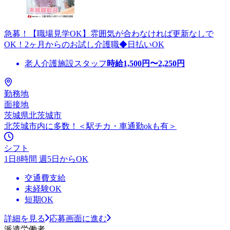
急募！【職場見学OK】雰囲気が合わなければ更新なしで
OK！2ヶ月からのお試し介護職◆日払いOK
老人介護施設スタッフ
時給
1,500
円〜
2,250
円
勤務地
面接地
茨城県北茨城市
北茨城市内に多数！＜駅チカ・車通勤okも有＞
シフト
1日8時間 週5日からOK
交通費支給
未経験OK
短期OK
詳細を見る
応募画面に進む
派遣労働者