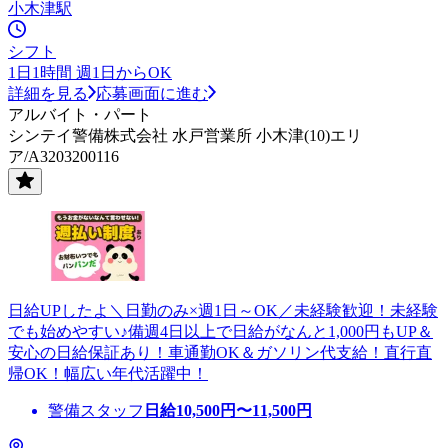
小木津駅
シフト
1日1時間 週1日からOK
詳細を見る
応募画面に進む
アルバイト・パート
シンテイ警備株式会社 水戸営業所 小木津(10)エリ
ア/A3203200116
日給UPしたよ＼日勤のみ×週1日～OK／未経験歓迎！未経験
でも始めやすい♪備週4日以上で日給がなんと1,000円もUP＆
安心の日給保証あり！車通勤OK＆ガソリン代支給！直行直
帰OK！幅広い年代活躍中！
警備スタッフ
日給
10,500
円〜
11,500
円