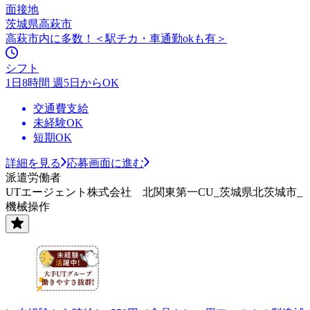
面接地
茨城県高萩市
高萩市内に多数！＜駅チカ・車通勤okも有＞
シフト
1日8時間 週5日からOK
交通費支給
未経験OK
短期OK
詳細を見る
応募画面に進む
派遣労働者
UTエージェント株式会社 北関東第一CU_茨城県北茨城市_
機械操作