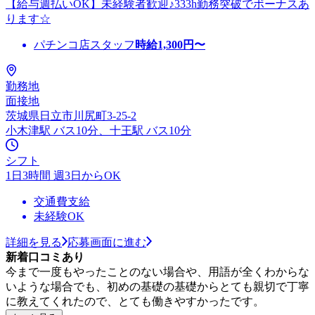
【給与週払いOK】未経験者歓迎♪333h勤務突破でボーナスあ
ります☆
パチンコ店スタッフ
時給
1,300
円〜
勤務地
面接地
茨城県日立市川尻町3-25-2
小木津駅 バス10分、十王駅 バス10分
シフト
1日3時間 週3日からOK
交通費支給
未経験OK
詳細を見る
応募画面に進む
新着口コミあり
今まで一度もやったことのない場合や、用語が全くわからな
いような場合でも、初めの基礎の基礎からとても親切で丁寧
に教えてくれたので、とても働きやすかったです。