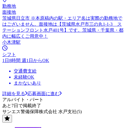
勤務地
面接地
茨城県日立市 ※本原稿内の駅・エリア名は実際の勤務地で
はございません。面接地は【茨城県水戸市三の丸1-1-3 ス
テーションフロント水戸401号】です。茨城県・千葉県・都
内に幅広くご用意中！
小木津駅
シフト
1日8時間 週1日からOK
交通費支給
未経験OK
まかないあり
詳細を見る
応募画面に進む
アルバイト・パート
あと7日で掲載終了
サンエス警備保障株式会社 水戸支社(5)