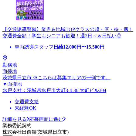
【交通誘導警備】業界＆地域TOPクラスの超・厚・待・遇！
交通費全額！学生もシニアも歓迎！週2日～＆日払い◎
車両誘導スタッフ
日給
12,000
円〜
15,500
円
勤務地
面接地
茨城県日立市 ※こちらは募集エリアの一例です。
▼面接地
水戸支社：茨城県水戸市大町3-4-36 大町ビル304
交通費支給
未経験OK
詳細を見る
応募画面に進む
業務委託契約
株式会社出前館(茨城県日立市)