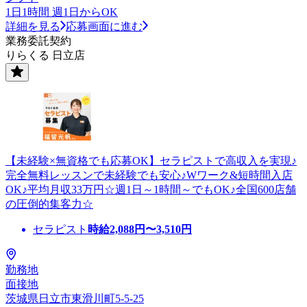
1日1時間 週1日からOK
詳細を見る
応募画面に進む
業務委託契約
りらくる 日立店
【未経験×無資格でも応募OK】セラピストで高収入を実現♪
完全無料レッスンで未経験でも安心♪Wワーク&短時間入店
OK♪平均月収33万円☆週1日～1時間～でもOK♪全国600店舗
の圧倒的集客力☆
セラピスト
時給
2,088
円〜
3,510
円
勤務地
面接地
茨城県日立市東滑川町5-5-25