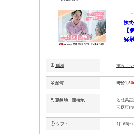
株式
【
経験
職種
施設・
給与
時給
1,50
勤務地・面接地
茨城県高
高萩市内
シフト
1日8時間