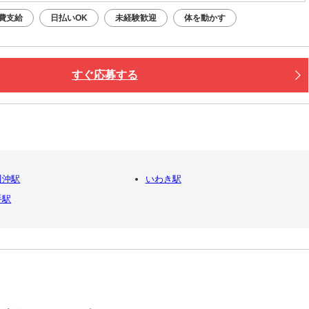
費支給
日払いOK
未経験歓迎
体を動かす
すぐ応募する
川沖駅
いわき駅
手駅