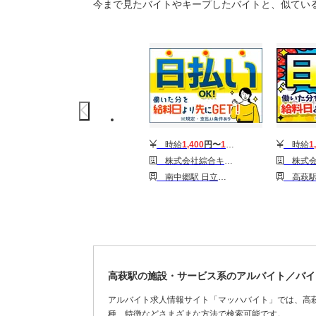
今まで見たバイトやキープしたバイトと、似てい
時給
1,400
円〜
1,750
円
時給
1
株式会社綜合キャリアオプション(1314GH0810G9★28-S)
株式会社綜合キャリアオプション(
南中郷駅 日立駅 水戸駅
高萩
高萩駅の施設・サービス系のアルバイト／バイ
アルバイト求人情報サイト「マッハバイト」では、高
種、特徴などさまざまな方法で検索可能です。