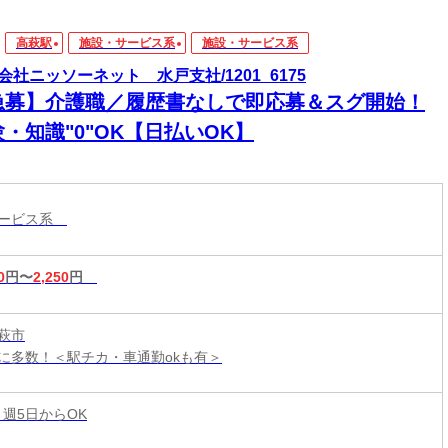
高萩駅
施設・サービス系
施設・サービス系
会社ニッソーネット 水戸支社/1201_6175
急募】介護職／履歴書なしで即応募＆スグ開始！
・知識"0"OK【日払いOK】
サービス系
0
円〜
2,250
円
萩市
に多数！＜駅チカ・車通勤okも有＞
 週5日からOK