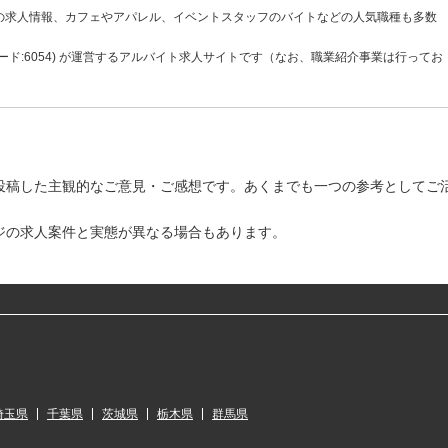
の求人情報、カフェやアパレル、イベントスタッフのバイトなどの人気職種も多数
ド:6054) が運営するアルバイト求人サイトです（なお、職業紹介事業は行ってお
投稿した主観的なご意見・ご感想です。あくまでも一つの参考としてご
ジの求人案件と実態が異なる場合もあります。
埼玉県
千葉県
茨城県
栃木県
群馬県