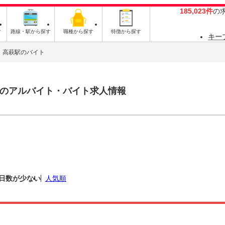
185,023件
の
す
路線・駅から探す
職種から探す
特徴から探す
キー
高萩駅のバイト
のアルバイト・バイト求人情報
日数が少ない
人気順