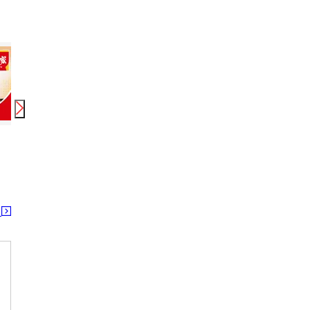
時給
1,400
円〜
1,750
円
時給
1,438
円〜
時給
株式会社綜合キャリアオプション(1314GH0810G9★23-S)
すき家 6号高萩店3
ベイシア SSM
南中郷駅 日立駅 水戸駅
高萩駅
る