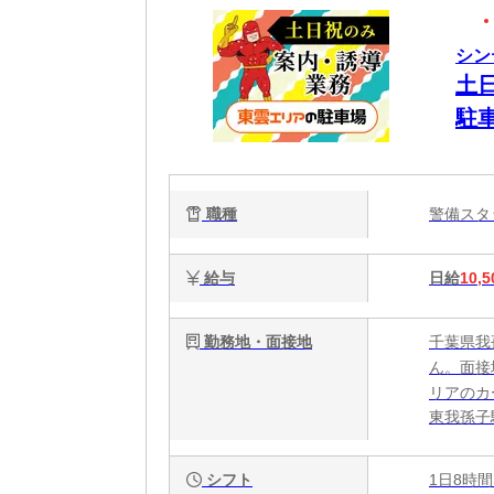
シン
土
駐
シ
日
職種
警備ス
ト
給与
日給
10,5
勤務地・面接地
千葉県我
ん。面接
リアのカ
東我孫子
シフト
1日8時間