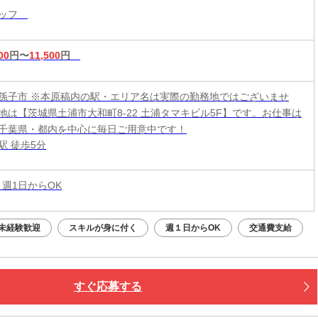
タッフ
る！
00
円〜
11,500
円
孫子市 ※本原稿内の駅・エリア名は実際の勤務地ではございませ
地は【茨城県土浦市大和町8-22 土浦タマキビル5F】です。お仕事は
千葉県・都内を中心に毎日ご用意中です！
駅 徒歩5分
 週1日からOK
未経験歓迎
スキルが身に付く
週１日からOK
交通費支給
すぐ応募する