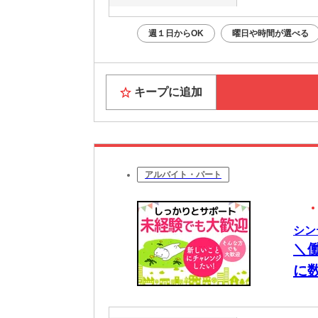
週１日からOK
曜日や時間が選べる
キープに追加
アルバイト・パート
シン
＼
に
週
務