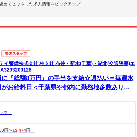
緩めてヒットした求人情報をピックアップ
警備スタッフ
テイ警備株式会社 柏支社 布佐・新木(千葉)・湖北(交通誘導)エ
A3203200128
員に『総額8万円』の手当を支給☆週払い＝毎週水
日がお給料日＜千葉県や都内に勤務地多数あり＞
ワークOK！もう金欠とは言わせない！！交通費全
支給＆直行直帰OK！早く終わっても全額を日給保
タッフ
します♪
00
円〜
13,474
円