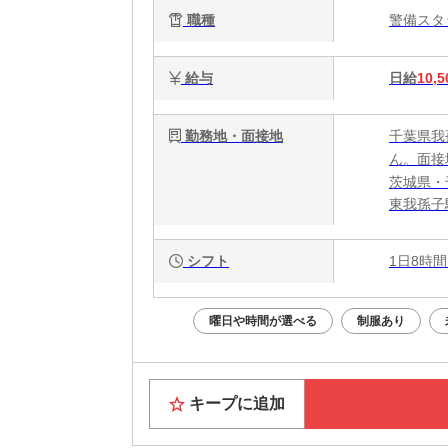
職種
警備ス
え
給与
日給
10,5
勤務地・面接地
千葉県我
ん。面接
茨城県・
東我孫子
シフト
1日8時間
曜日や時間が選べる
制服あり
キープに追加