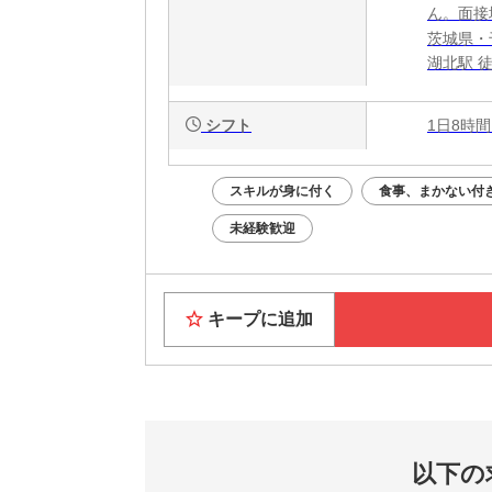
ん。面接
茨城県・
湖北駅 
シフト
1日8時間
スキルが身に付く
食事、まかない付
未経験歓迎
キープに追加
以下の