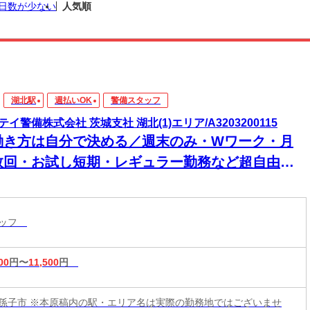
日数が少ない
人気順
湖北駅
週払いOK
警備スタッフ
テイ警備株式会社 茨城支社 湖北(1)エリア/A3203200115
働き方は自分で決める／週末のみ・Wワーク・月
数回・お試し短期・レギュラー勤務など超自由！1
間毎の自由シフトで働きやすい＆続けやすい♪15勤
目に2万円＆30勤務目に3万円を日給とは別にもら
タッフ
る！
00
円〜
11,500
円
孫子市 ※本原稿内の駅・エリア名は実際の勤務地ではございませ