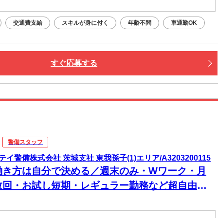
交通費支給
スキルが身に付く
年齢不問
車通勤OK
すぐ応募する
警備スタッフ
テイ警備株式会社 茨城支社 東我孫子(1)エリア/A3203200115
働き方は自分で決める／週末のみ・Wワーク・月
数回・お試し短期・レギュラー勤務など超自由！1
間毎の自由シフトで働きやすい＆続けやすい♪15勤
目に2万円＆30勤務目に3万円を日給とは別にもら