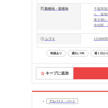
勤務地・面接地
千葉県我
ん。面接
東京都に
布佐駅、
シフト
1日8時間
制服あり
週払いOK
週１日から
キープに追加
アルバイト・パート