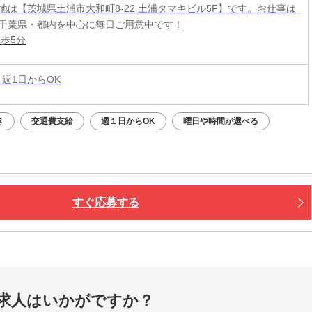
地は【茨城県土浦市大和町8-22 土浦タマキビル5F】です。お仕事は
千葉県・都内を中心に毎日ご用意中です！
徒歩5分
 週1日からOK
き
交通費支給
週１日からOK
曜日や時間が選べる
すぐ応募する
求人はいかがですか？