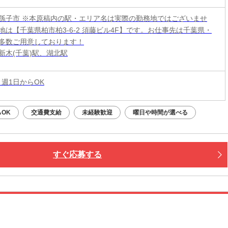
孫子市 ※本原稿内の駅・エリア名は実際の勤務地ではございませ
地は【千葉県柏市柏3-6-2 須藤ビル4F】です。お仕事先は千葉県・
多数ご用意しております！
新木(千葉)駅、湖北駅
 週1日からOK
OK
交通費支給
未経験歓迎
曜日や時間が選べる
すぐ応募する