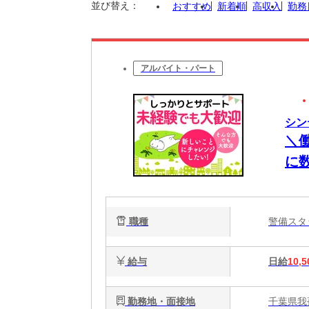
並び替え：
おすすめ
新着順
高収入
勤務
アルバイト・パート
シン
＼
に
週
務
職種
警備ス
え
給与
日給
10,5
勤務地・面接地
千葉県我