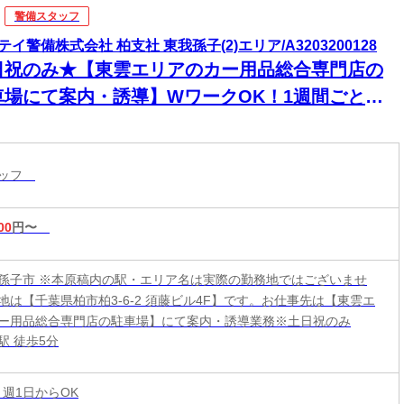
警備スタッフ
テイ警備株式会社 柏支社 東我孫子(2)エリア/A3203200128
日祝のみ★【東雲エリアのカー用品総合専門店の
車場にて案内・誘導】WワークOK！1週間ごとに
フトを決められる♪週払い（毎週水曜日がお給料
）＆交通費全額支給＆直行直帰OK！未経験スター
タッフ
9割以上！
00
円〜
孫子市 ※本原稿内の駅・エリア名は実際の勤務地ではございませ
地は【千葉県柏市柏3-6-2 須藤ビル4F】です。お仕事先は【東雲エ
ー用品総合専門店の駐車場】にて案内・誘導業務※土日祝のみ
駅 徒歩5分
 週1日からOK