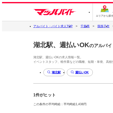
エリアから探
アルバイト・バイト求人TOP
千葉県
我孫子市
湖北駅、週払いOK
のアルバイ
湖北駅、週払いOKの求人情報一覧。
イベントスタッフ、軽作業などの職種、短期・単発、高校
湖北駅
週払いOK
1件がヒット
この条件の平均時給：平均時給1,438円