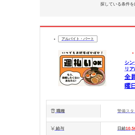
探している条件を
アルバイト・パート
シン
リア/
全
曜
W
額
職種
警備ス
証
給与
日給
10,5