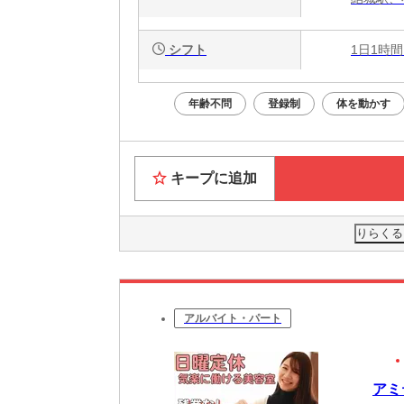
シフト
1日1時間
年齢不問
登録制
体を動かす
キープに追加
りらくる
アルバイト・パート
アミ