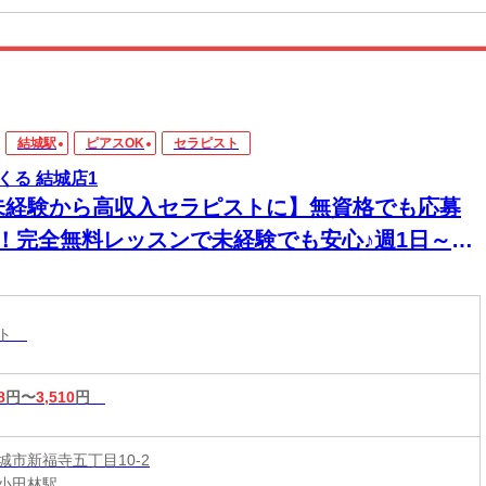
結城駅
ピアスOK
セラピスト
くる 結城店1
未経験から高収入セラピストに】無資格でも応募
K！完全無料レッスンで未経験でも安心♪週1日～1
～OK！好きな時間に働ける♪60分最大3510円★
20時間以上入店できる方大歓迎♪
スト
8
円〜
3,510
円
城市新福寺五丁目10-2
小田林駅