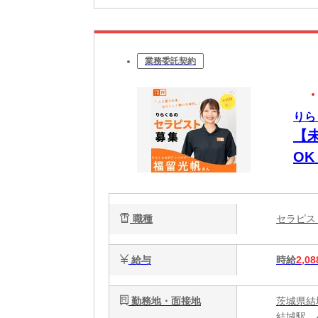
業務委託契約
りら
【
O
時間
週
職種
セラピ
給与
時給
2,08
勤務地・面接地
茨城県結
結城駅、