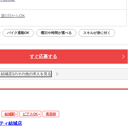
 週1日からOK
バイク通勤OK
曜日や時間が選べる
スキルが身に付く
すぐ応募する
 結城店1のその他の求人を見る
結城駅
ピアスOK
美容師
ティ結城店