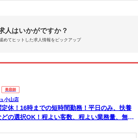
求人はいかがですか？
緩めてヒットした求人情報をピックアップ
美容師
ュ小山店
曜定休！16時までの短時間勤務！平日のみ、扶養
などの選択OK！程よい客数、程よい業務量、無理
しないで働けます！