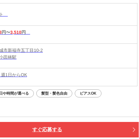
もOK♪全国600店舗の圧倒的集客力☆
スト
8
円〜
3,510
円
城市新福寺五丁目10-2
小田林駅
 週1日からOK
日や時間が選べる
髪型・髪色自由
ピアスOK
すぐ応募する