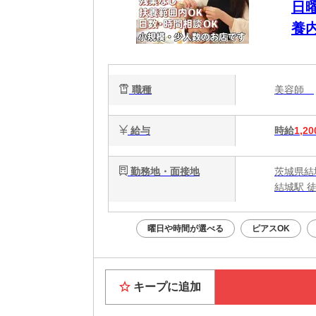
日
養
理
職種
美容師
給与
時給
1,20
勤務地・面接地
茨城県結城
結城駅 徒
曜日や時間が選べる
ピアスOK
キープに追加