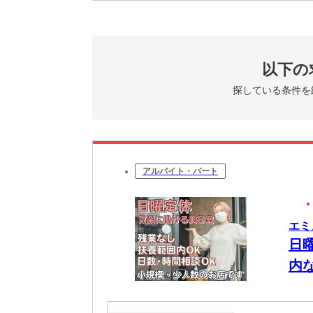
以下の
探している条件を
アルバイト・パート
エミ
日
内
を