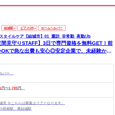
結城駅
ピアスOK
ホームヘルパー
スタイルケア【結城市】01_重訪_非常勤_夜勤/Jb
夜間見守りSTAFF】3日で専門資格を無料GET！前
いOKで急な出費も安心◎安定企業で、未経験から
来役立つスキルと高収入をその手に！
ヘルパー
1
円〜
1,795
円
城市 ※こちらは募集エリアとなります。
小田林駅、東結城駅