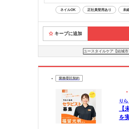
ネイルOK
正社員登用あり
未
キープに追加
ユースタイルケア【結城市】
業務委託契約
りら
【
を
ク