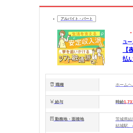
アルバイト・パート
ユー
【
払
将
職種
ホーム
給与
時給
1,73
勤務地・面接地
茨城県結
結城駅、