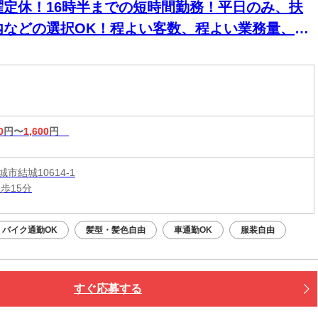
曜定休！16時半までの短時間勤務！平日のみ、扶
内などの選択OK！程よい客数、程よい業務量、無
をしないで働けます！
0
円〜
1,600
円
市結城10614-1
歩15分
バイク通勤OK
髪型・髪色自由
車通勤OK
服装自由
すぐ応募する