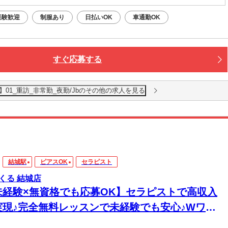
経験歓迎
制服あり
日払いOK
車通勤OK
すぐ応募する
01_重訪_非常勤_夜勤/Jbのその他の求人を見る
結城駅
ピアスOK
セラピスト
くる 結城店
未経験×無資格でも応募OK】セラピストで高収入
実現♪完全無料レッスンで未経験でも安心♪Wワー
&短時間入店OK♪平均月収33万円☆週1日～1時間～