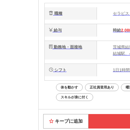
で
職種
セラピ
給与
時給
2,08
勤務地・面接地
茨城県結
結城駅、
シフト
1日1時間
体を動かす
正社員登用あり
曜
スキルが身に付く
キープに追加