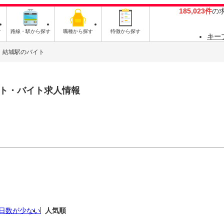
185,023件
の
す
路線・駅から探す
職種から探す
特徴から探す
キー
結城駅のバイト
ト・バイト求人情報
日数が少ない
人気順