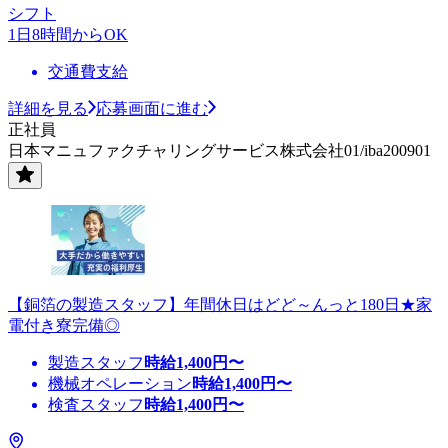
シフト
1日8時間からOK
交通費支給
詳細を見る
応募画面に進む
正社員
日本マニュファクチャリングサービス株式会社01/iba200901
【銅箔の製造スタッフ】年間休日はどど～んっと180日★家
電付き寮完備◎
製造スタッフ
時給
1,400
円〜
機械オペレーション
時給
1,400
円〜
検査スタッフ
時給
1,400
円〜