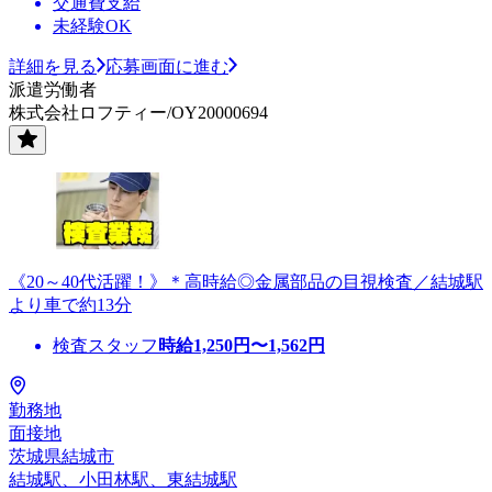
交通費支給
未経験OK
詳細を見る
応募画面に進む
派遣労働者
株式会社ロフティー/OY20000694
《20～40代活躍！》＊高時給◎金属部品の目視検査／結城駅
より車で約13分
検査スタッフ
時給
1,250
円〜
1,562
円
勤務地
面接地
茨城県結城市
結城駅、小田林駅、東結城駅