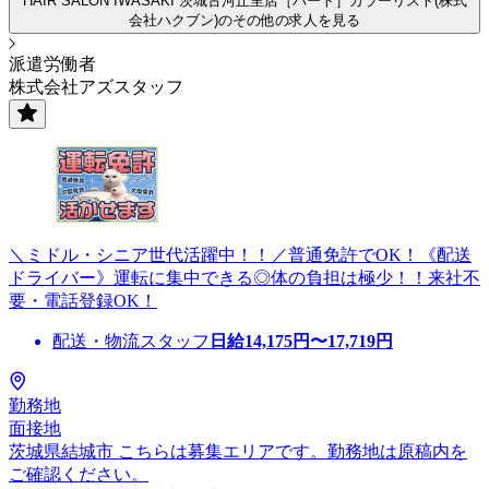
HAIR SALON IWASAKI 茨城古河丘里店［パート］カラーリスト(株式
会社ハクブン)のその他の求人を見る
派遣労働者
株式会社アズスタッフ
＼ミドル・シニア世代活躍中！！／普通免許でOK！《配送
ドライバー》運転に集中できる◎体の負担は極少！！来社不
要・電話登録OK！
配送・物流スタッフ
日給
14,175
円〜
17,719
円
勤務地
面接地
茨城県結城市 こちらは募集エリアです。勤務地は原稿内を
ご確認ください。