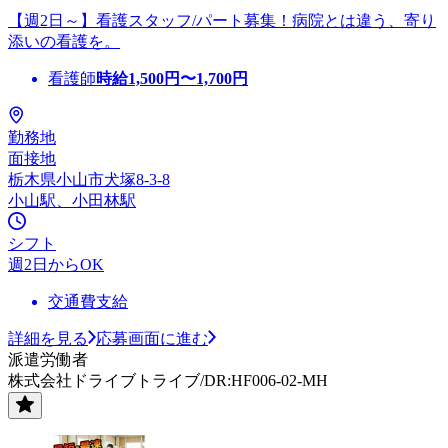
【週2日～】看護スタッフ/パート募集！病院とは違う、寄り
添いの看護を。
看護師
時給
1,500
円〜
1,700
円
勤務地
面接地
栃木県小山市犬塚8-3-8
小山駅、小田林駅
シフト
週2日からOK
交通費支給
詳細を見る
応募画面に進む
派遣労働者
株式会社ドライブトライブ/DR:HF006-02-MH