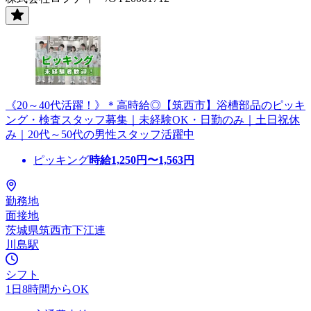
《20～40代活躍！》＊高時給◎【筑西市】浴槽部品のピッキ
ング・検査スタッフ募集｜未経験OK・日勤のみ｜土日祝休
み｜20代～50代の男性スタッフ活躍中
ピッキング
時給
1,250
円〜
1,563
円
勤務地
面接地
茨城県筑西市下江連
川島駅
シフト
1日8時間からOK