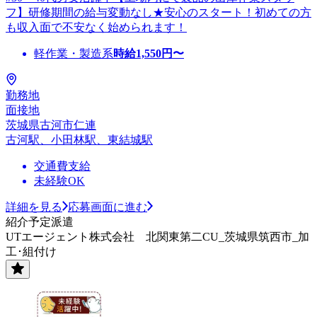
フ】研修期間の給与変動なし★安心のスタート！初めての方
も収入面で不安なく始められます！
軽作業・製造系
時給
1,550
円〜
勤務地
面接地
茨城県古河市仁連
古河駅、小田林駅、東結城駅
交通費支給
未経験OK
詳細を見る
応募画面に進む
紹介予定派遣
UTエージェント株式会社 北関東第二CU_茨城県筑西市_加
工･組付け