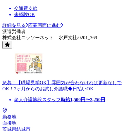
交通費支給
未経験OK
詳細を見る
応募画面に進む
派遣労働者
株式会社ニッソーネット 水戸支社/0201_369
急募！【職場見学OK】雰囲気が合わなければ更新なしで
OK！2ヶ月からのお試し介護職◆日払いOK
老人介護施設スタッフ
時給
1,500
円〜
2,250
円
勤務地
面接地
茨城県結城市