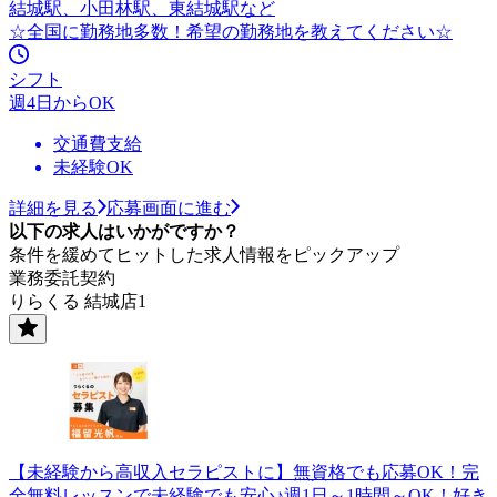
結城駅、小田林駅、東結城駅など
☆全国に勤務地多数！希望の勤務地を教えてください☆
シフト
週4日からOK
交通費支給
未経験OK
詳細を見る
応募画面に進む
以下の求人はいかがですか？
条件を緩めてヒットした求人情報をピックアップ
業務委託契約
りらくる 結城店1
【未経験から高収入セラピストに】無資格でも応募OK！完
全無料レッスンで未経験でも安心♪週1日～1時間～OK！好き