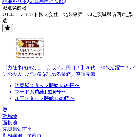
詳細を見る
応募画面に進む
派遣労働者
UTエージェント株式会社 北関東第二CU_茨城県筑西市_製
造
【力仕事ほぼなし！月収31万円可！】20代～50代活躍中！パ
ンの投入→パン粉を詰める業務／空調完備
惣菜屋スタッフ
時給
1,520
円〜
フード系
時給
1,520
円〜
加工スタッフ
時給
1,520
円〜
勤務地
面接地
茨城県筑西市
勤務詳細：筑西市