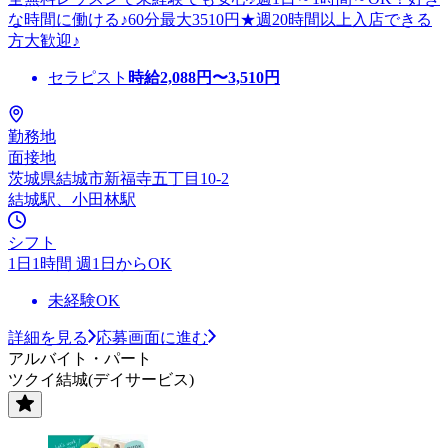
な時間に働ける♪60分最大3510円★週20時間以上入店できる
方大歓迎♪
セラピスト
時給
2,088
円〜
3,510
円
勤務地
面接地
茨城県結城市新福寺五丁目10-2
結城駅、小田林駅
シフト
1日1時間 週1日からOK
未経験OK
詳細を見る
応募画面に進む
アルバイト・パート
ツクイ結城(デイサービス)