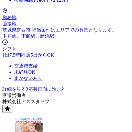
検品
時給
1,700
円〜
2,125
円
勤務地
面接地
茨城県筑西市 ※当案件はエリアでの募集となります。
玉戸駅、下館駅、新治駅
シフト
1日7.5時間 週5日からOK
交通費支給
未経験OK
まかないあり
詳細を見る
応募画面に進む
派遣労働者
株式会社アズスタッフ