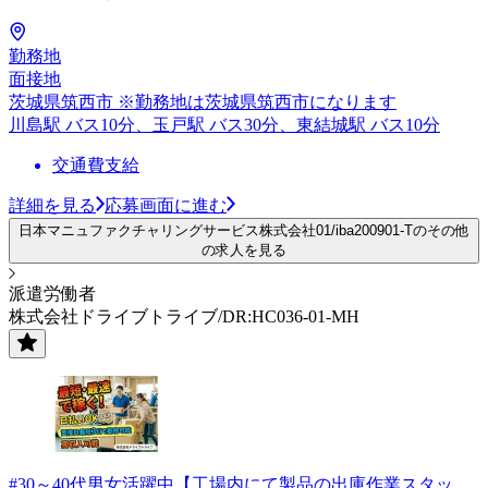
勤務地
面接地
茨城県筑西市 ※勤務地は茨城県筑西市になります
川島駅 バス10分、玉戸駅 バス30分、東結城駅 バス10分
交通費支給
詳細を見る
応募画面に進む
日本マニュファクチャリングサービス株式会社01/iba200901-Tのその他
の求人を見る
派遣労働者
株式会社ドライブトライブ/DR:HC036-01-MH
#30～40代男女活躍中【工場内にて製品の出庫作業スタッ