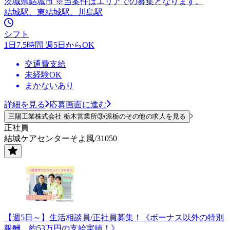
茨城県結城市 ※当案件はエリアでの募集となります。
結城駅、東結城駅、川島駅
シフト
1日7.5時間 週5日からOK
交通費支給
未経験OK
まかないあり
詳細を見る
応募画面に進む
三陽工業株式会社 栃木営業所③/派栃のその他の求人を見る
正社員
結城ケアセンターそよ風/31050
【週5日～】生活相談員/正社員募集！《ボーナス以外の特別
報酬、約53万円の支給実績！》