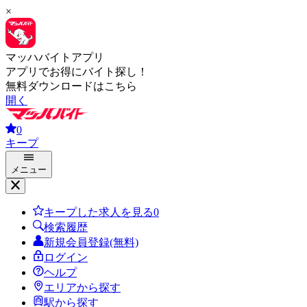
×
マッハバイトアプリ
アプリでお得にバイト探し！
無料ダウンロードはこちら
開く
0
キープ
メニュー
キープした求人を見る
0
検索履歴
新規会員登録(無料)
ログイン
ヘルプ
エリアから探す
駅から探す