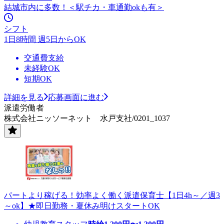
結城市内に多数！＜駅チカ・車通勤okも有＞
シフト
1日8時間 週5日からOK
交通費支給
未経験OK
短期OK
詳細を見る
応募画面に進む
派遣労働者
株式会社ニッソーネット 水戸支社/0201_1037
パートより稼げる！効率よく働く派遣保育士【1日4h～／週3
～ok】★即日勤務・夏休み明けスタートOK