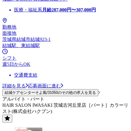
医療・福祉系
月給
287,000
円〜
307,000
円
勤務地
面接地
茨城県結城市結城923-1
結城駅、東結城駅
シフト
週5日からOK
交通費支給
詳細を見る
応募画面に進む
結城ケアセンターそよ風/31050のその他の求人を見る
アルバイト・パート
HAIR SALON IWASAKI 茨城古河丘里店［パート］カラーリ
スト(株式会社ハクブン)