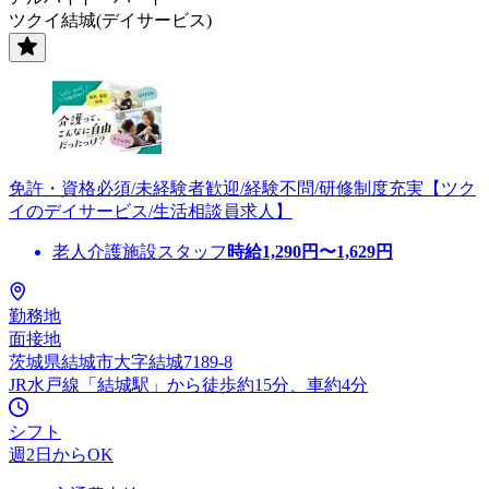
ツクイ結城(デイサービス)
免許・資格必須/未経験者歓迎/経験不問/研修制度充実【ツク
イのデイサービス/生活相談員求人】
老人介護施設スタッフ
時給
1,290
円〜
1,629
円
勤務地
面接地
茨城県結城市大字結城7189-8
JR水戸線「結城駅」から徒歩約15分、車約4分
シフト
週2日からOK