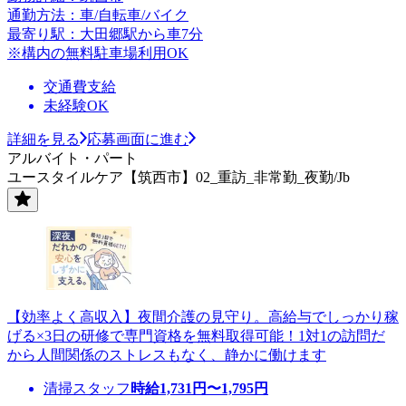
通勤方法：車/自転車/バイク
最寄り駅：大田郷駅から車7分
※構内の無料駐車場利用OK
交通費支給
未経験OK
詳細を見る
応募画面に進む
アルバイト・パート
ユースタイルケア【筑西市】02_重訪_非常勤_夜勤/Jb
【効率よく高収入】夜間介護の見守り。高給与でしっかり稼
げる×3日の研修で専門資格を無料取得可能！1対1の訪問だ
から人間関係のストレスもなく、静かに働けます
清掃スタッフ
時給
1,731
円〜
1,795
円