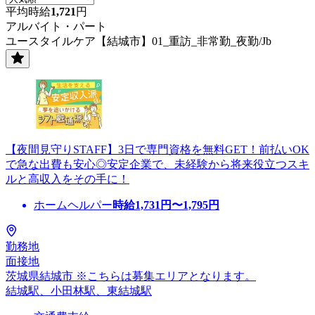
平均時給
1,721
円
アルバイト・パート
ユースタイルケア【結城市】01_重訪_非常勤_夜勤/Jb
【夜間見守りSTAFF】3日で専門資格を無料GET！前払いOK
で急な出費も安心◎安定企業で、未経験から将来役立つスキ
ルと高収入をその手に！
ホームヘルパー
時給
1,731
円〜
1,795
円
勤務地
面接地
茨城県結城市 ※こちらは募集エリアとなります。
結城駅、小田林駅、東結城駅