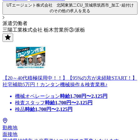
UTエージェント株式会社 北関東第二CU_茨城県筑西市_加工･組付け
のその他の求人を見る
派遣労働者
三陽工業株式会社 栃木営業所③/派栃
【20～40代積極採用中！！】【95%の方が未経験START！】
社宅補助5万円！カンタン機械操作＆検査業務♪
機械オペレーション
時給
1,700
円〜
2,125
円
検査スタッフ
時給
1,700
円〜
2,125
円
検品
時給
1,700
円〜
2,125
円
勤務地
面接地