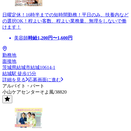
日曜定休！16時半までの短時間勤務！平日のみ、扶養内など
の選択OK！程よい客数、程よい業務量、無理をしないで働
けます！
美容師
時給
1,200
円〜
1,600
円
勤務地
面接地
茨城県結城市結城10614-1
結城駅 徒歩15分
詳細を見る
応募画面に進む
アルバイト・パート
小山ケアセンターそよ風/38820