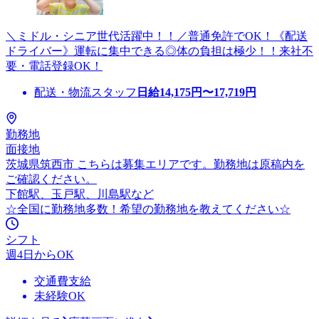
＼ミドル・シニア世代活躍中！！／普通免許でOK！《配送
ドライバー》運転に集中できる◎体の負担は極少！！来社不
要・電話登録OK！
配送・物流スタッフ
日給
14,175
円〜
17,719
円
勤務地
面接地
茨城県筑西市 こちらは募集エリアです。勤務地は原稿内を
ご確認ください。
下館駅、玉戸駅、川島駅など
☆全国に勤務地多数！希望の勤務地を教えてください☆
シフト
週4日からOK
交通費支給
未経験OK