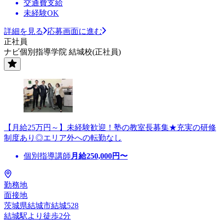
交通費支給
未経験OK
詳細を見る
応募画面に進む
正社員
ナビ個別指導学院 結城校(正社員)
【月給25万円～】未経験歓迎！塾の教室長募集★充実の研修
制度あり◎エリア外への転勤なし
個別指導講師
月給
250,000
円〜
勤務地
面接地
茨城県結城市結城528
結城駅より徒歩2分