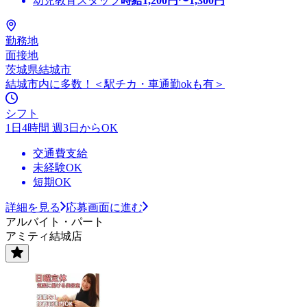
幼児教育スタッフ
時給
1,200
円〜
1,300
円
勤務地
面接地
茨城県結城市
結城市内に多数！＜駅チカ・車通勤okも有＞
シフト
1日4時間 週3日からOK
交通費支給
未経験OK
短期OK
詳細を見る
応募画面に進む
アルバイト・パート
アミティ結城店