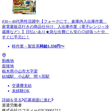
#30～40代男性活躍中【フォークにて、倉庫内入出庫作業、
家電量販店行きの商品仕分け、入出庫作業（電子レンジ～冷
蔵庫など）】日払いあり★急な出費にも安心◎頑張った分、
すぐに手元に！
軽作業・製造系
時給
1,350
円〜
勤務地
面接地
栃木県小山市大字梁
結城駅、小山駅、間々田駅
交通費支給
未経験OK
詳細を見る
応募画面に進む
派遣労働者
株式会社ロフティー/OY20001712