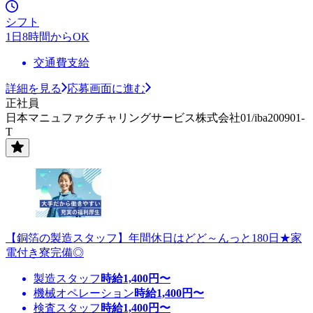
シフト
1日8時間からOK
交通費支給
詳細を見る
応募画面に進む
正社員
日本マニュファクチャリングサービス株式会社01/iba200901-
T
【銅箔の製造スタッフ】年間休日はどど～んっと180日★家
電付き寮完備◎
製造スタッフ
時給
1,400
円〜
機械オペレーション
時給
1,400
円〜
検査スタッフ
時給
1,400
円〜