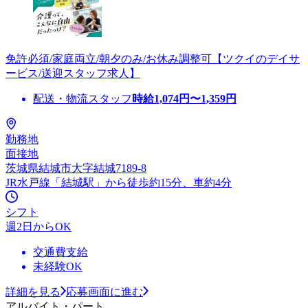
免許必須/家庭両立/朝夕のみ/お休み調整可【ツクイのデイサ
ービス/送迎スタッフ求人】
配送・物流スタッフ
時給
1,074
円〜
1,359
円
勤務地
面接地
茨城県結城市大字結城7189-8
JR水戸線「結城駅」から徒歩約15分、車約4分
シフト
週2日からOK
交通費支給
未経験OK
詳細を見る
応募画面に進む
アルバイト・パート