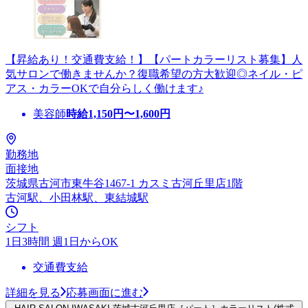
【昇給あり！交通費支給！】【パートカラーリスト募集】人
気サロンで働きませんか？復職希望の方大歓迎◎ネイル・ピ
アス・カラーOKで自分らしく働けます♪
美容師
時給
1,150
円〜
1,600
円
勤務地
面接地
茨城県古河市東牛谷1467-1 カスミ古河丘里店1階
古河駅、小田林駅、東結城駅
シフト
1日3時間 週1日からOK
交通費支給
詳細を見る
応募画面に進む