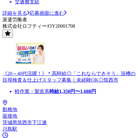
交通費支給
詳細を見る
応募画面に進む
派遣労働者
株式会社ロフティー/OY20001708
《20～40代活躍！》＊高時給◎「これならできそう」浴槽の
目視検査＆仕上げスタッフ募集｜未経験OK◎筑西市
軽作業・製造系
時給
1,350
円〜
1,688
円
勤務地
面接地
茨城県筑西市下江連
川島駅