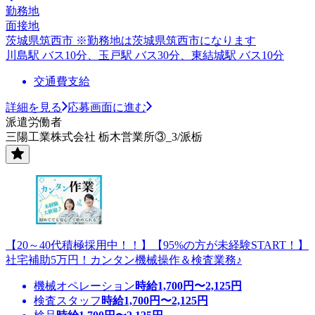
勤務地
面接地
茨城県筑西市 ※勤務地は茨城県筑西市になります
川島駅 バス10分、玉戸駅 バス30分、東結城駅 バス10分
交通費支給
詳細を見る
応募画面に進む
派遣労働者
三陽工業株式会社 栃木営業所③_3/派栃
【20～40代積極採用中！！】【95%の方が未経験START！】
社宅補助5万円！カンタン機械操作＆検査業務♪
機械オペレーション
時給
1,700
円〜
2,125
円
検査スタッフ
時給
1,700
円〜
2,125
円