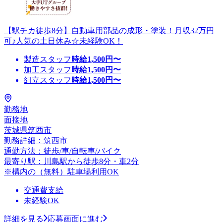
【駅チカ徒歩8分】自動車用部品の成形・塗装！月収32万円
可♪人気の土日休み☆未経験OK！
製造スタッフ
時給
1,500
円〜
加工スタッフ
時給
1,500
円〜
組立スタッフ
時給
1,500
円〜
勤務地
面接地
茨城県筑西市
勤務詳細：筑西市
通勤方法：徒歩/車/自転車/バイク
最寄り駅：川島駅から徒歩8分・車2分
※構内の（無料）駐車場利用OK
交通費支給
未経験OK
詳細を見る
応募画面に進む