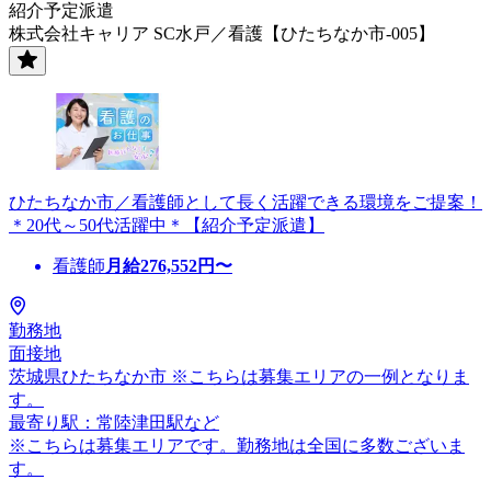
紹介予定派遣
株式会社キャリア SC水戸／看護【ひたちなか市-005】
ひたちなか市／看護師として長く活躍できる環境をご提案！
＊20代～50代活躍中＊【紹介予定派遣】
看護師
月給
276,552
円〜
勤務地
面接地
茨城県ひたちなか市 ※こちらは募集エリアの一例となりま
す。
最寄り駅：常陸津田駅など
※こちらは募集エリアです。勤務地は全国に多数ございま
す。