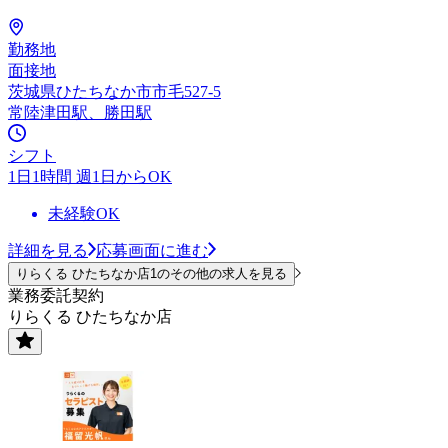
勤務地
面接地
茨城県ひたちなか市市毛527-5
常陸津田駅、勝田駅
シフト
1日1時間 週1日からOK
未経験OK
詳細を見る
応募画面に進む
りらくる ひたちなか店1のその他の求人を見る
業務委託契約
りらくる ひたちなか店