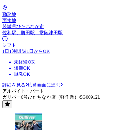
勤務地
面接地
茨城県ひたちなか市
佐和駅、勝田駅、常陸津田駅
シフト
1日1時間 週1日からOK
未経験OK
短期OK
単発OK
詳細を見る
応募画面に進む
アルバイト・パート
ガリバー6号ひたちなか店（軽作業）/5G00912L