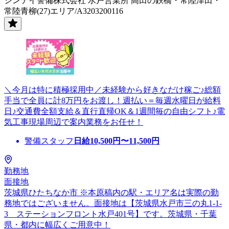
シンテイ警備株式会社 水戸営業所 高田の鉄橋・常陸津田・
常陸青柳(27)エリア/A3203200116
＼今月は特に積極採用中／未経験から好きなだけ稼ご♪総額
手当で全員に計8万円をお渡し！週払い＝毎週水曜日が給料
日♪交通費全額支給＆直行直帰OK＆1週間毎の自由シフト♪電
気工事現場周辺で案内業務をお任せ！
警備スタッフ
日給
10,500
円〜
11,500
円
勤務地
面接地
茨城県ひたちなか市 ※本原稿内の駅・エリア名は実際の勤
務地ではございません。面接地は【茨城県水戸市三の丸1-1-
3 ステーションフロント水戸401号】です。茨城県・千葉
県・都内に幅広くご用意中！