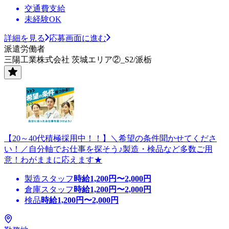
交通費支給
未経験OK
詳細を見る
応募画面に進む
派遣労働者
三陽工業株式会社 茨城エリア②_S2/派栃
【20～40代積極採用中！！】＼希望の条件聞かせてくださ
い！／自分軸でお仕事を探そう♪製造・検品など多数ご用
意！わがままに応えます★
製造スタッフ
時給
1,200
円〜
2,000
円
倉庫スタッフ
時給
1,200
円〜
2,000
円
検品
時給
1,200
円〜
2,000
円