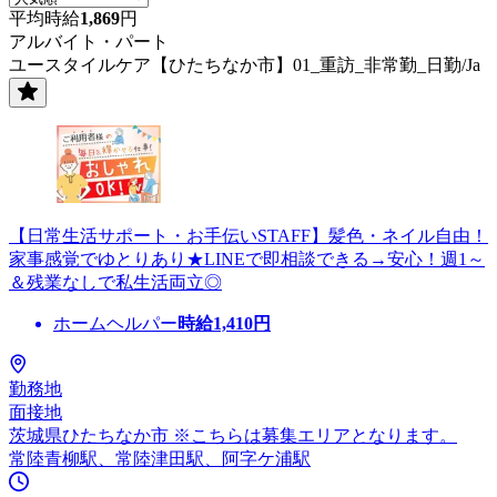
平均時給
1,869
円
アルバイト・パート
ユースタイルケア【ひたちなか市】01_重訪_非常勤_日勤/Ja
【日常生活サポート・お手伝いSTAFF】髪色・ネイル自由！
家事感覚でゆとりあり★LINEで即相談できる→安心！週1～
＆残業なしで私生活両立◎
ホームヘルパー
時給
1,410
円
勤務地
面接地
茨城県ひたちなか市 ※こちらは募集エリアとなります。
常陸青柳駅、常陸津田駅、阿字ケ浦駅