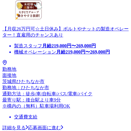
【月収26万円可☆土日休み】ボルトやナットの製造オペレー
ター！直雇用のチャンスあり
製造スタッフ
月給
219,000
円〜
269,000
円
機械オペレーション
月給
219,000
円〜
269,000
円
勤務地
面接地
茨城県ひたちなか市
勤務地：ひたちなか市
通勤方法：徒歩/車/自転車/バス/電車/バイク
最寄り駅：後台駅より車9分
※構内の（無料）駐車場利用OK
交通費支給
詳細を見る
応募画面に進む