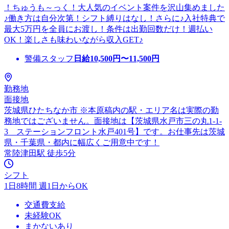
！ちゅうも～っく！大人気のイベント案件を沢山集めました
♪働き方は自分次第！シフト縛りはなし！さらに♪入社特典で
最大5万円を全員にお渡し！条件は出勤回数だけ！週払い
OK！楽しさも味わいながら収入GET♪
警備スタッフ
日給
10,500
円〜
11,500
円
勤務地
面接地
茨城県ひたちなか市 ※本原稿内の駅・エリア名は実際の勤
務地ではございません。面接地は【茨城県水戸市三の丸1-1-
3 ステーションフロント水戸401号】です。お仕事先は茨城
県・千葉県・都内に幅広くご用意中です！
常陸津田駅 徒歩5分
シフト
1日8時間 週1日からOK
交通費支給
未経験OK
まかないあり