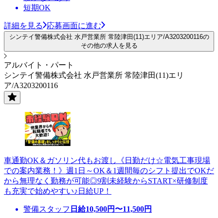
短期OK
詳細を見る
応募画面に進む
シンテイ警備株式会社 水戸営業所 常陸津田(11)エリア/A3203200116の
その他の求人を見る
アルバイト・パート
シンテイ警備株式会社 水戸営業所 常陸津田(11)エリ
ア/A3203200116
車通勤OK＆ガソリン代もお渡し《日勤だけ☆電気工事現場
での案内業務！》週1日～OK＆1週間毎のシフト提出でOKだ
から無理なく勤務が可能◎9割未経験からSTART×研修制度
も充実で始めやすい♪日給UP！
警備スタッフ
日給
10,500
円〜
11,500
円