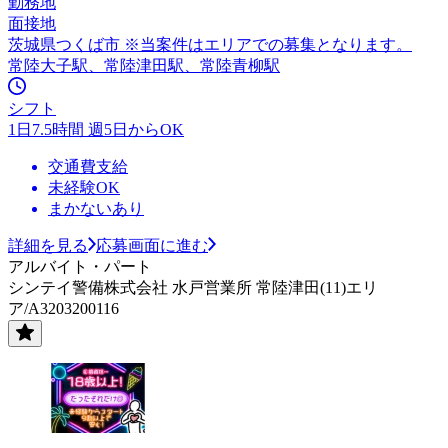
勤務地
面接地
茨城県つくば市 ※当案件はエリアでの募集となります。
常陸大子駅、常陸津田駅、常陸青柳駅
シフト
1日7.5時間 週5日からOK
交通費支給
未経験OK
まかないあり
詳細を見る
応募画面に進む
アルバイト・パート
シンテイ警備株式会社 水戸営業所 常陸津田(11)エリ
ア/A3203200116