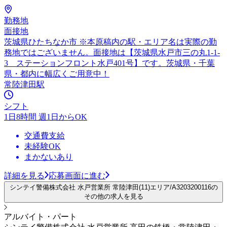
勤務地
面接地
茨城県ひたちなか市 ※本原稿内の駅・エリア名は実際の勤
務地ではございません。面接地は【茨城県水戸市三の丸1-1-
3 ステーションフロント水戸401号】です。茨城県・千葉
県・都内に幅広くご用意中！
常陸津田駅
シフト
1日8時間 週1日からOK
交通費支給
未経験OK
まかないあり
詳細を見る
応募画面に進む
シンテイ警備株式会社 水戸営業所 常陸津田(11)エリア/A3203200116の
その他の求人を見る
アルバイト・パート