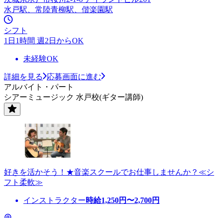
水戸駅、常陸青柳駅、偕楽園駅
シフト
1日1時間 週2日からOK
未経験OK
詳細を見る
応募画面に進む
アルバイト・パート
シアーミュージック 水戸校(ギター講師)
好きを活かそう！★音楽スクールでお仕事しませんか？≪シ
フト柔軟≫
インストラクター
時給
1,250
円〜
2,700
円