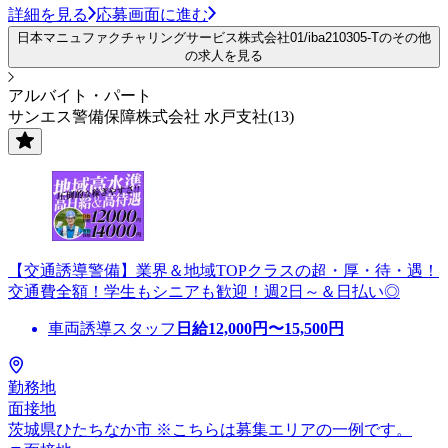
詳細を見る
応募画面に進む
日本マニュファクチャリングサービス株式会社01/iba210305-Tのその他
の求人を見る
アルバイト・パート
サンエス警備保障株式会社 水戸支社(13)
【交通誘導警備】業界＆地域TOPクラスの超・厚・待・遇！
交通費全額！学生もシニアも歓迎！週2日～＆日払い◎
車両誘導スタッフ
日給
12,000
円〜
15,500
円
勤務地
面接地
茨城県ひたちなか市 ※こちらは募集エリアの一例です。