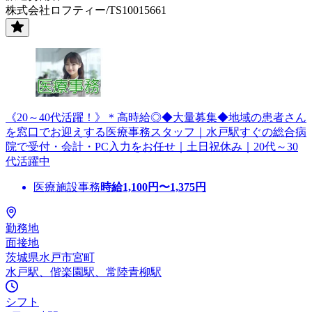
株式会社ロフティー/TS10015661
《20～40代活躍！》＊高時給◎◆大量募集◆地域の患者さん
を窓口でお迎えする医療事務スタッフ｜水戸駅すぐの総合病
院で受付・会計・PC入力をお任せ｜土日祝休み｜20代～30
代活躍中
医療施設事務
時給
1,100
円〜
1,375
円
勤務地
面接地
茨城県水戸市宮町
水戸駅、偕楽園駅、常陸青柳駅
シフト