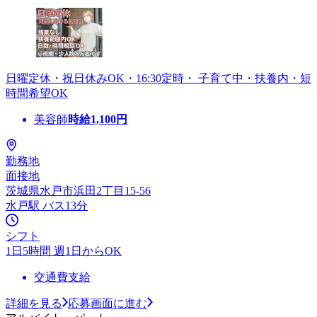
日曜定休・祝日休みOK・16:30定時・ 子育て中・扶養内・短
時間希望OK
美容師
時給
1,100
円
勤務地
面接地
茨城県水戸市浜田2丁目15-56
水戸駅 バス13分
シフト
1日5時間 週1日からOK
交通費支給
詳細を見る
応募画面に進む