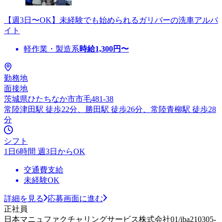
【週3日〜OK】未経験でも始められるガリバーの洗車アルバ
イト
軽作業・製造系
時給
1,300
円〜
勤務地
面接地
茨城県ひたちなか市市毛481-38
常陸津田駅 徒歩22分、勝田駅 徒歩26分、常陸青柳駅 徒歩28
分
シフト
1日6時間 週3日からOK
交通費支給
未経験OK
詳細を見る
応募画面に進む
正社員
日本マニュファクチャリングサービス株式会社01/iba210305-