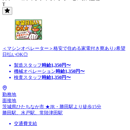
T
＜マシンオペレーター＞格安で住める家電付き寮あり♪希望
日払いOK◎
製造スタッフ
時給
1,350
円〜
機械オペレーション
時給
1,350
円〜
検査スタッフ
時給
1,350
円〜
勤務地
面接地
茨城県ひたちなか市 ★JR・勝田駅より徒歩15分
勝田駅、水戸駅、常陸津田駅
交通費支給