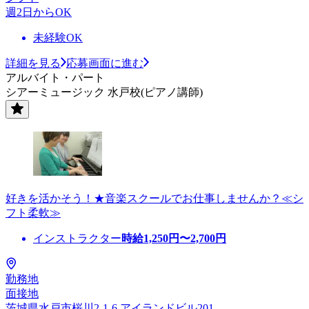
週2日からOK
未経験OK
詳細を見る
応募画面に進む
アルバイト・パート
シアーミュージック 水戸校(ピアノ講師)
好きを活かそう！★音楽スクールでお仕事しませんか？≪シ
フト柔軟≫
インストラクター
時給
1,250
円〜
2,700
円
勤務地
面接地
茨城県水戸市桜川2-1-6 アイランドビル201