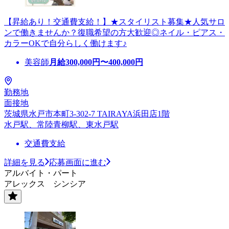
【昇給あり！交通費支給！】★スタイリスト募集★人気サロ
ンで働きませんか？復職希望の方大歓迎◎ネイル・ピアス・
カラーOKで自分らしく働けます♪
美容師
月給
300,000
円〜
400,000
円
勤務地
面接地
茨城県水戸市本町3-302-7 TAIRAYA浜田店1階
水戸駅、常陸青柳駅、東水戸駅
交通費支給
詳細を見る
応募画面に進む
アルバイト・パート
アレックス シンシア