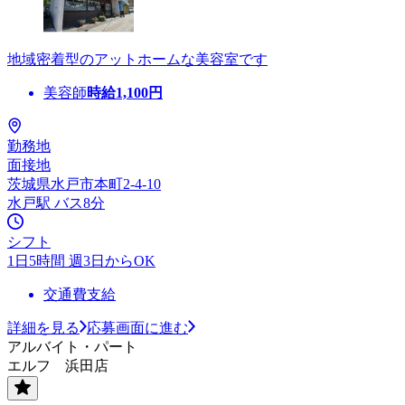
地域密着型のアットホームな美容室です
美容師
時給
1,100
円
勤務地
面接地
茨城県水戸市本町2-4-10
水戸駅 バス8分
シフト
1日5時間 週3日からOK
交通費支給
詳細を見る
応募画面に進む
アルバイト・パート
エルフ 浜田店