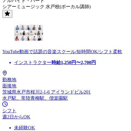
アルバイト・パート
シアーミュージック 水戸校(ボーカル講師)
YouTube動画で話題の音楽スクール/短時間OK/シフト柔軟
インストラクター
時給
1,250
円〜
2,700
円
勤務地
面接地
茨城県水戸市桜川2-1-6 アイランドビル201
水戸駅、常陸青柳駅、偕楽園駅
シフト
週2日からOK
未経験OK