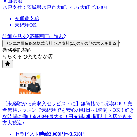
▼面接地
水戸支社：茨城県水戸市大町3-4-36 大町ビル304
交通費支給
未経験OK
詳細を見る
応募画面に進む
サンエス警備保障株式会社 水戸支社(13)のその他の求人を見る
業務委託契約
りらくる ひたちなか店1
【未経験から高収入セラピストに】無資格でも応募OK！完
全無料レッスンで未経験でも安心♪週1日～1時間～OK！好き
な時間に働ける♪60分最大3510円★週20時間以上入店できる
方大歓迎♪
セラピスト
時給
2,088
円〜
3,510
円