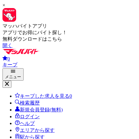
×
マッハバイトアプリ
アプリでお得にバイト探し！
無料ダウンロードはこちら
開く
0
キープ
メニュー
キープした求人を見る
0
検索履歴
新規会員登録(無料)
ログイン
ヘルプ
エリアから探す
駅から探す