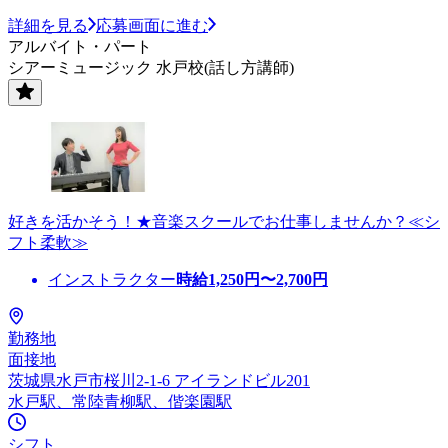
詳細を見る
応募画面に進む
アルバイト・パート
シアーミュージック 水戸校(話し方講師)
好きを活かそう！★音楽スクールでお仕事しませんか？≪シ
フト柔軟≫
インストラクター
時給
1,250
円〜
2,700
円
勤務地
面接地
茨城県水戸市桜川2-1-6 アイランドビル201
水戸駅、常陸青柳駅、偕楽園駅
シフト