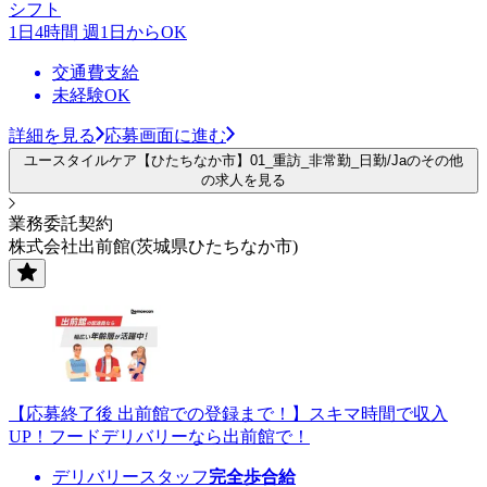
シフト
1日4時間 週1日からOK
交通費支給
未経験OK
詳細を見る
応募画面に進む
ユースタイルケア【ひたちなか市】01_重訪_非常勤_日勤/Jaのその他
の求人を見る
業務委託契約
株式会社出前館(茨城県ひたちなか市)
【応募終了後 出前館での登録まで！】スキマ時間で収入
UP！フードデリバリーなら出前館で！
デリバリースタッフ
完全歩合給