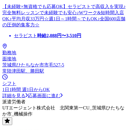
【未経験×無資格でも応募OK】セラピストで高収入を実現♪
完全無料レッスンで未経験でも安心♪Wワーク&短時間入店
OK♪平均月収33万円☆週1日～1時間～でもOK♪全国600店舗
の圧倒的集客力☆
セラピスト
時給
2,088
円〜
3,510
円
勤務地
面接地
茨城県ひたちなか市市毛527-5
常陸津田駅、勝田駅
シフト
1日1時間 週1日からOK
詳細を見る
応募画面に進む
派遣労働者
UTエージェント株式会社 北関東第一CU_茨城県ひたちな
か市_機械操作