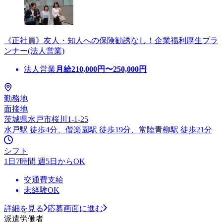
《正社員》友人・知人への保険勧誘なし！企業福利厚生プラ
ンナー(法人営業)
法人営業
月給
210,000
円〜
250,000
円
勤務地
面接地
茨城県水戸市桜川1-1-25
水戸駅 徒歩4分、偕楽園駅 徒歩19分、常陸青柳駅 徒歩21分
シフト
1日7時間 週5日からOK
交通費支給
未経験OK
詳細を見る
応募画面に進む
派遣労働者