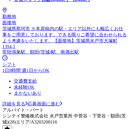
勤務地
面接地
茨城県那珂市 ※本原稿内の駅・エリア以外にも幅広くお仕
事をご用意しております。できる限りご希望に合わせられる
よう考慮をいたします。【面接地】茨城県水戸市大塚町
1394-1
常陸鴻巣駅、額田(茨城)駅、南酒出駅
シフト
1日8時間 週1日からOK
交通費支給
未経験OK
まかないあり
詳細を見る
応募画面に進む
アルバイト・パート
シンテイ警備株式会社 水戸営業所 中菅谷・下菅谷・額田(茨
城)(28)エリア/A3203200116