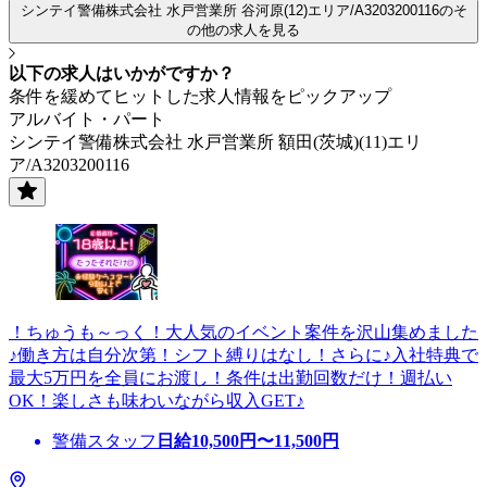
シンテイ警備株式会社 水戸営業所 谷河原(12)エリア/A3203200116のそ
の他の求人を見る
以下の求人はいかがですか？
条件を緩めてヒットした求人情報をピックアップ
アルバイト・パート
シンテイ警備株式会社 水戸営業所 額田(茨城)(11)エリ
ア/A3203200116
！ちゅうも～っく！大人気のイベント案件を沢山集めました
♪働き方は自分次第！シフト縛りはなし！さらに♪入社特典で
最大5万円を全員にお渡し！条件は出勤回数だけ！週払い
OK！楽しさも味わいながら収入GET♪
警備スタッフ
日給
10,500
円〜
11,500
円