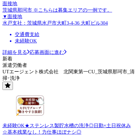
面接地
茨城県那珂市 ※こちらは募集エリアの一例です。
▼面接地
水戸支社：茨城県水戸市大町3-4-36 大町ビル304
交通費支給
未経験OK
詳細を見る
応募画面に進む
新着
派遣労働者
UTエージェント株式会社 北関東第一CU_茨城県那珂市_清
掃･洗浄
未経験OK★ステンレス製貯水槽の洗浄◎日勤×土日祝休み
☆基本残業なし！力仕事ほぼナシ◎