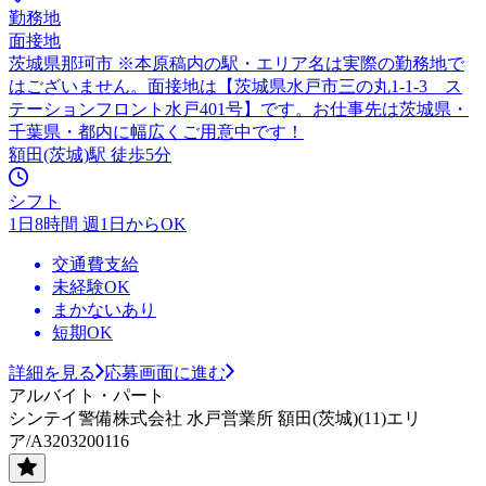
勤務地
面接地
茨城県那珂市 ※本原稿内の駅・エリア名は実際の勤務地で
はございません。面接地は【茨城県水戸市三の丸1-1-3 ス
テーションフロント水戸401号】です。お仕事先は茨城県・
千葉県・都内に幅広くご用意中です！
額田(茨城)駅 徒歩5分
シフト
1日8時間 週1日からOK
交通費支給
未経験OK
まかないあり
短期OK
詳細を見る
応募画面に進む
アルバイト・パート
シンテイ警備株式会社 水戸営業所 額田(茨城)(11)エリ
ア/A3203200116