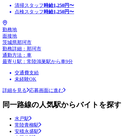
清掃スタッフ
時給
1,250
円〜
点検スタッフ
時給
1,250
円〜
勤務地
面接地
茨城県那珂市
勤務詳細：那珂市
通勤方法：車
最寄り駅：常陸鴻巣駅から車9分
交通費支給
未経験OK
詳細を見る
応募画面に進む
同一路線の人気駅からバイトを探す
水戸駅
常陸青柳駅
安積永盛駅