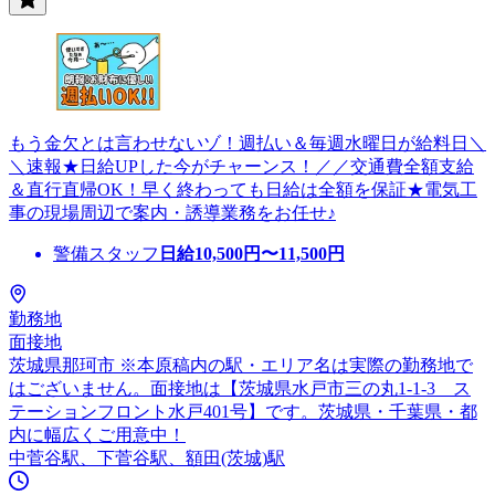
もう金欠とは言わせないゾ！週払い＆毎週水曜日が給料日＼
＼速報★日給UPした今がチャーンス！／／交通費全額支給
＆直行直帰OK！早く終わっても日給は全額を保証★電気工
事の現場周辺で案内・誘導業務をお任せ♪
警備スタッフ
日給
10,500
円〜
11,500
円
勤務地
面接地
茨城県那珂市 ※本原稿内の駅・エリア名は実際の勤務地で
はございません。面接地は【茨城県水戸市三の丸1-1-3 ス
テーションフロント水戸401号】です。茨城県・千葉県・都
内に幅広くご用意中！
中菅谷駅、下菅谷駅、額田(茨城)駅