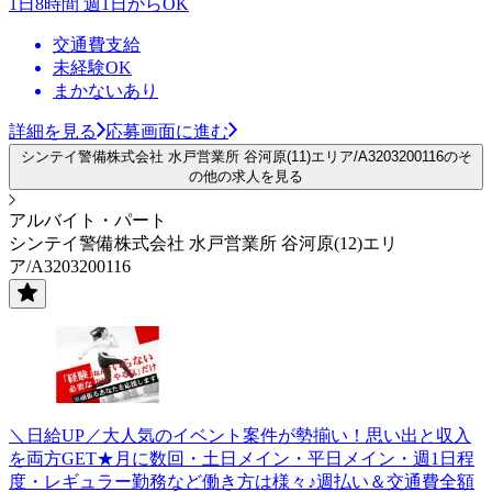
1日8時間 週1日からOK
交通費支給
未経験OK
まかないあり
詳細を見る
応募画面に進む
シンテイ警備株式会社 水戸営業所 谷河原(11)エリア/A3203200116のそ
の他の求人を見る
アルバイト・パート
シンテイ警備株式会社 水戸営業所 谷河原(12)エリ
ア/A3203200116
＼日給UP／大人気のイベント案件が勢揃い！思い出と収入
を両方GET★月に数回・土日メイン・平日メイン・週1日程
度・レギュラー勤務など働き方は様々♪週払い＆交通費全額