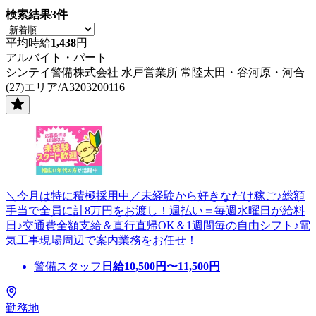
検索結果
3
件
平均時給
1,438
円
アルバイト・パート
シンテイ警備株式会社 水戸営業所 常陸太田・谷河原・河合
(27)エリア/A3203200116
＼今月は特に積極採用中／未経験から好きなだけ稼ご♪総額
手当で全員に計8万円をお渡し！週払い＝毎週水曜日が給料
日♪交通費全額支給＆直行直帰OK＆1週間毎の自由シフト♪電
気工事現場周辺で案内業務をお任せ！
警備スタッフ
日給
10,500
円〜
11,500
円
勤務地