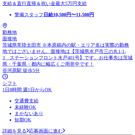
支給＆直行直帰＆祝い金最大5万円支給
警備スタッフ
日給
10,500
円〜
11,500
円
勤務地
面接地
茨城県常陸太田市 ※本原稿内の駅・エリア名は実際の勤務
地ではございません。面接地は【茨城県水戸市三の丸1-1-
3 ステーションフロント水戸401号】です。お仕事先は茨城
県・千葉県・都内に幅広くご用意中です！
谷河原駅 徒歩5分
シフト
1日8時間 週1日からOK
交通費支給
未経験OK
まかないあり
短期OK
詳細を見る
応募画面に進む