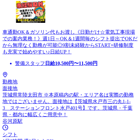
車通勤OK＆ガソリン代もお渡し《日勤だけ☆電気工事現場
での案内業務！》週1日～OK＆1週間毎のシフト提出でOKだ
から無理なく勤務が可能◎9割未経験からSTART×研修制度
も充実で始めやすい♪日給UP！
警備スタッフ
日給
10,500
円〜
11,500
円
勤務地
面接地
茨城県常陸太田市 ※本原稿内の駅・エリア名は実際の勤務
地ではございません。面接地は【茨城県水戸市三の丸1-1-
3 ステーションフロント水戸401号】です。茨城県・千葉
県・都内に幅広くご用意中！
谷河原駅
シフト