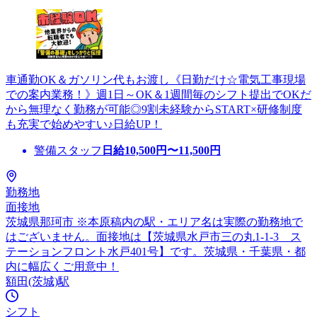
車通勤OK＆ガソリン代もお渡し《日勤だけ☆電気工事現場
での案内業務！》週1日～OK＆1週間毎のシフト提出でOKだ
から無理なく勤務が可能◎9割未経験からSTART×研修制度
も充実で始めやすい♪日給UP！
警備スタッフ
日給
10,500
円〜
11,500
円
勤務地
面接地
茨城県那珂市 ※本原稿内の駅・エリア名は実際の勤務地で
はございません。面接地は【茨城県水戸市三の丸1-1-3 ス
テーションフロント水戸401号】です。茨城県・千葉県・都
内に幅広くご用意中！
額田(茨城)駅
シフト