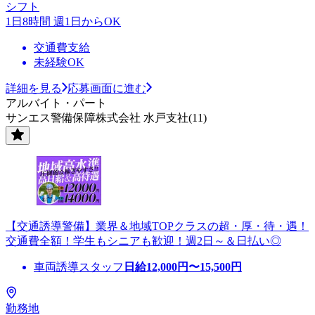
シフト
1日8時間 週1日からOK
交通費支給
未経験OK
詳細を見る
応募画面に進む
アルバイト・パート
サンエス警備保障株式会社 水戸支社(11)
【交通誘導警備】業界＆地域TOPクラスの超・厚・待・遇！
交通費全額！学生もシニアも歓迎！週2日～＆日払い◎
車両誘導スタッフ
日給
12,000
円〜
15,500
円
勤務地