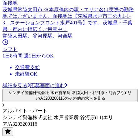
面接地
茨城県常陸太田市 ※本原稿内の駅・エリア名は実際の勤務
地ではございません。面接地は【茨城県水戸市三の丸1-1-
3 ステーションフロント水戸401号】です。茨城県・千葉
県・都内に幅広くご用意中！
常陸太田駅、谷河原駅、河合駅
シフト
1日8時間 週1日からOK
交通費支給
未経験OK
詳細を見る
応募画面に進む
シンテイ警備株式会社 水戸営業所 常陸太田・谷河原・河合(27)エリ
ア/A3203200116のその他の求人を見る
アルバイト・パート
シンテイ警備株式会社 水戸営業所 谷河原(11)エリ
ア/A3203200116