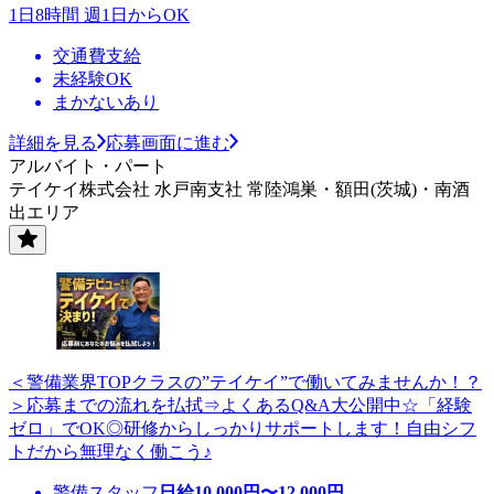
1日8時間 週1日からOK
交通費支給
未経験OK
まかないあり
詳細を見る
応募画面に進む
アルバイト・パート
テイケイ株式会社 水戸南支社 常陸鴻巣・額田(茨城)・南酒
出エリア
＜警備業界TOPクラスの”テイケイ”で働いてみませんか！？
＞応募までの流れを払拭⇒よくあるQ&A大公開中☆「経験
ゼロ」でOK◎研修からしっかりサポートします！自由シフ
トだから無理なく働こう♪
警備スタッフ
日給
10,000
円〜
12,000
円