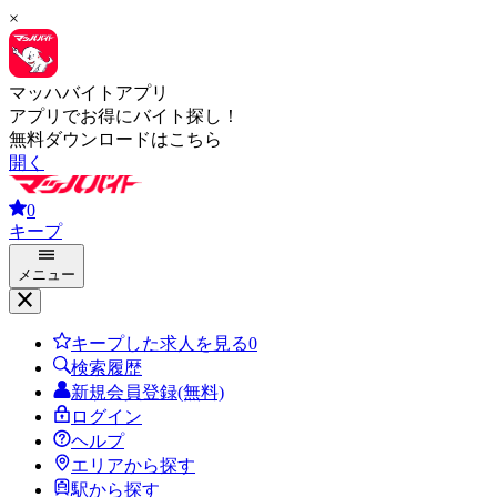
×
マッハバイトアプリ
アプリでお得にバイト探し！
無料ダウンロードはこちら
開く
0
キープ
メニュー
キープした求人を見る
0
検索履歴
新規会員登録(無料)
ログイン
ヘルプ
エリアから探す
駅から探す