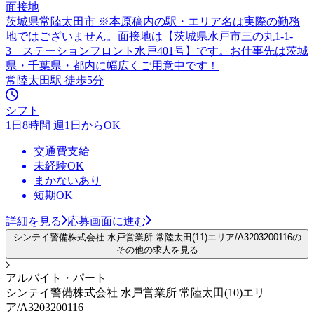
面接地
茨城県常陸太田市 ※本原稿内の駅・エリア名は実際の勤務
地ではございません。面接地は【茨城県水戸市三の丸1-1-
3 ステーションフロント水戸401号】です。お仕事先は茨城
県・千葉県・都内に幅広くご用意中です！
常陸太田駅 徒歩5分
シフト
1日8時間 週1日からOK
交通費支給
未経験OK
まかないあり
短期OK
詳細を見る
応募画面に進む
シンテイ警備株式会社 水戸営業所 常陸太田(11)エリア/A3203200116の
その他の求人を見る
アルバイト・パート
シンテイ警備株式会社 水戸営業所 常陸太田(10)エリ
ア/A3203200116