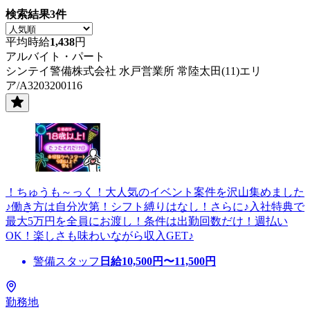
検索結果
3
件
平均時給
1,438
円
アルバイト・パート
シンテイ警備株式会社 水戸営業所 常陸太田(11)エリ
ア/A3203200116
！ちゅうも～っく！大人気のイベント案件を沢山集めました
♪働き方は自分次第！シフト縛りはなし！さらに♪入社特典で
最大5万円を全員にお渡し！条件は出勤回数だけ！週払い
OK！楽しさも味わいながら収入GET♪
警備スタッフ
日給
10,500
円〜
11,500
円
勤務地