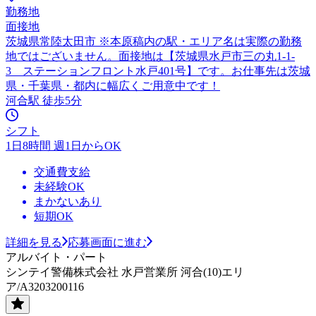
勤務地
面接地
茨城県常陸太田市 ※本原稿内の駅・エリア名は実際の勤務
地ではございません。面接地は【茨城県水戸市三の丸1-1-
3 ステーションフロント水戸401号】です。お仕事先は茨城
県・千葉県・都内に幅広くご用意中です！
河合駅 徒歩5分
シフト
1日8時間 週1日からOK
交通費支給
未経験OK
まかないあり
短期OK
詳細を見る
応募画面に進む
アルバイト・パート
シンテイ警備株式会社 水戸営業所 河合(10)エリ
ア/A3203200116