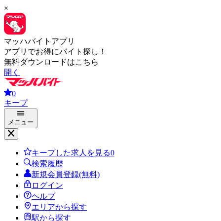
×
マッハバイトアプリ
アプリでお得にバイト探し！
無料ダウンロードはこちら
開く
0
キープ
メニュー
キープした求人を見る
0
検索履歴
新規会員登録(無料)
ログイン
ヘルプ
エリアから探す
駅から探す