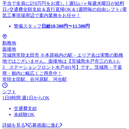
手当で全員に計8万円をお渡し！週払い＝毎週水曜日が給料
日♪交通費全額支給＆直行直帰OK＆1週間毎の自由シフト♪電
気工事現場周辺で案内業務をお任せ！
警備スタッフ
日給
10,500
円〜
11,500
円
勤務地
面接地
茨城県常陸太田市 ※本原稿内の駅・エリア名は実際の勤務
地ではございません。面接地は【茨城県水戸市三の丸1-1-
3 ステーションフロント水戸401号】です。茨城県・千葉
県・都内に幅広くご用意中！
常陸太田駅、谷河原駅、河合駅
シフト
1日8時間 週1日からOK
交通費支給
未経験OK
詳細を見る
応募画面に進む