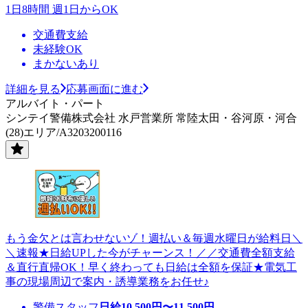
1日8時間 週1日からOK
交通費支給
未経験OK
まかないあり
詳細を見る
応募画面に進む
アルバイト・パート
シンテイ警備株式会社 水戸営業所 常陸太田・谷河原・河合
(28)エリア/A3203200116
もう金欠とは言わせないゾ！週払い＆毎週水曜日が給料日＼
＼速報★日給UPした今がチャーンス！／／交通費全額支給
＆直行直帰OK！早く終わっても日給は全額を保証★電気工
事の現場周辺で案内・誘導業務をお任せ♪
警備スタッフ
日給
10,500
円〜
11,500
円