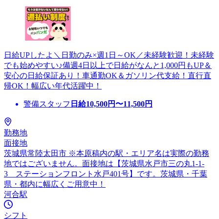
日給UPしたよ＼日勤のみ×週1日～OK／未経験歓迎！未経験
でも始めやすい♪備週4日以上で日給がなんと1,000円もUP＆
安心の日給保証あり！車通勤OK＆ガソリン代支給！直行直
帰OK！幅広い年代活躍中！
警備スタッフ
日給
10,500
円〜
11,500
円
勤務地
面接地
茨城県常陸太田市 ※本原稿内の駅・エリア名は実際の勤務
地ではございません。面接地は【茨城県水戸市三の丸1-1-
3 ステーションフロント水戸401号】です。茨城県・千葉
県・都内に幅広くご用意中！
河合駅
シフト