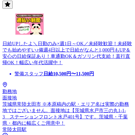
日給UPしたよ＼日勤のみ×週1日～OK／未経験歓迎！未経験
でも始めやすい♪備週4日以上で日給がなんと1,000円もUP＆
安心の日給保証あり！車通勤OK＆ガソリン代支給！直行直
帰OK！幅広い年代活躍中！
警備スタッフ
日給
10,500
円〜
11,500
円
勤務地
面接地
茨城県常陸太田市 ※本原稿内の駅・エリア名は実際の勤務
地ではございません。面接地は【茨城県水戸市三の丸1-1-
3 ステーションフロント水戸401号】です。茨城県・千葉
県・都内に幅広くご用意中！
常陸太田駅