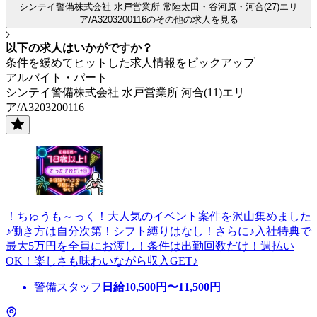
シンテイ警備株式会社 水戸営業所 常陸太田・谷河原・河合(27)エリ
ア/A3203200116のその他の求人を見る
以下の求人はいかがですか？
条件を緩めてヒットした求人情報をピックアップ
アルバイト・パート
シンテイ警備株式会社 水戸営業所 河合(11)エリ
ア/A3203200116
！ちゅうも～っく！大人気のイベント案件を沢山集めました
♪働き方は自分次第！シフト縛りはなし！さらに♪入社特典で
最大5万円を全員にお渡し！条件は出勤回数だけ！週払い
OK！楽しさも味わいながら収入GET♪
警備スタッフ
日給
10,500
円〜
11,500
円