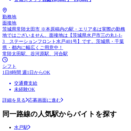
勤務地
面接地
茨城県常陸太田市 ※本原稿内の駅・エリア名は実際の勤務
地ではございません。面接地は【茨城県水戸市三の丸1-1-
3 ステーションフロント水戸401号】です。茨城県・千葉
県・都内に幅広くご用意中！
常陸太田駅、谷河原駅、河合駅
シフト
1日8時間 週1日からOK
交通費支給
未経験OK
詳細を見る
応募画面に進む
同一路線の人気駅からバイトを探す
水戸駅