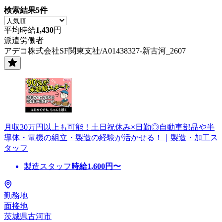
検索結果
5
件
平均時給
1,430
円
派遣労働者
アデコ株式会社SF関東支社/A01438327-新古河_2607
月収30万円以上も可能！土日祝休み×日勤◎自動車部品や半
導体・電機の組立・製造の経験が活かせる！｜製造・加工ス
タッフ
製造スタッフ
時給
1,600
円〜
勤務地
面接地
茨城県古河市