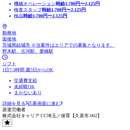
機械オペレーション
時給
1,700
円〜
2,125
円
検査スタッフ
時給
1,700
円〜
2,125
円
検品
時給
1,700
円〜
2,125
円
勤務地
面接地
茨城県結城市 ※当案件はエリアでの募集となります。
野木駅、古河駅、栗橋駅
シフト
1日7.5時間 週5日からOK
交通費支給
未経験OK
まかないあり
詳細を見る
応募画面に進む
派遣労働者
株式会社キャリア CC埼玉／保育【久喜市-002】