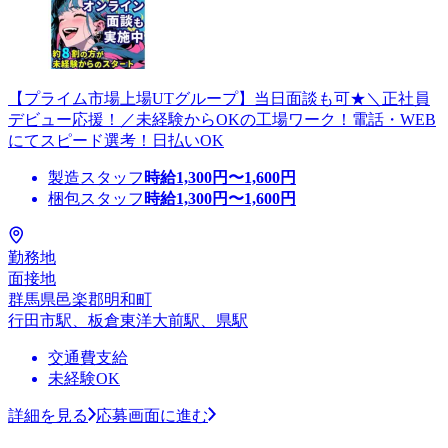
【プライム市場上場UTグループ】当日面談も可★＼正社員
デビュー応援！／未経験からOKの工場ワーク！電話・WEB
にてスピード選考！日払いOK
製造スタッフ
時給
1,300
円〜
1,600
円
梱包スタッフ
時給
1,300
円〜
1,600
円
勤務地
面接地
群馬県邑楽郡明和町
行田市駅、板倉東洋大前駅、県駅
交通費支給
未経験OK
詳細を見る
応募画面に進む