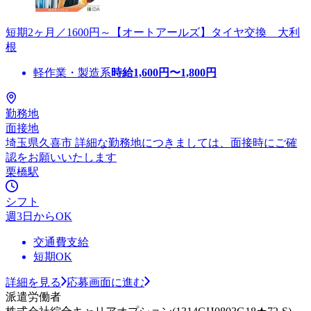
短期2ヶ月／1600円～【オートアールズ】タイヤ交換 大利
根
軽作業・製造系
時給
1,600
円〜
1,800
円
勤務地
面接地
埼玉県久喜市 詳細な勤務地につきましては、面接時にご確
認をお願いいたします
栗橋駅
シフト
週3日からOK
交通費支給
短期OK
詳細を見る
応募画面に進む
派遣労働者