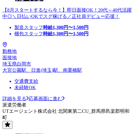
【8月スタートするなら今！】即日面接OK！20代～40代活躍
中◎＼日払いOKでスグ稼げる／正社員デビュー応援！
製造スタッフ
時給
1,300
円〜
1,500
円
梱包スタッフ
時給
1,300
円〜
1,500
円
勤務地
面接地
埼玉県白岡市
大宮公園駅、日進(埼玉)駅、南栗橋駅
交通費支給
未経験OK
詳細を見る
応募画面に進む
派遣労働者
UTエージェント株式会社 北関東第二CU_群馬県邑楽郡明和
町