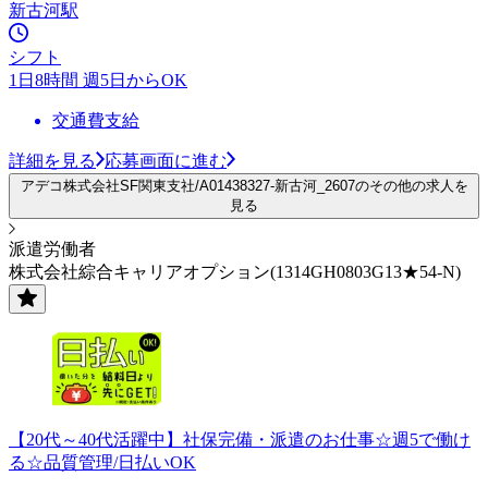
新古河駅
シフト
1日8時間 週5日からOK
交通費支給
詳細を見る
応募画面に進む
アデコ株式会社SF関東支社/A01438327-新古河_2607のその他の求人を
見る
派遣労働者
株式会社綜合キャリアオプション(1314GH0803G13★54-N)
【20代～40代活躍中】社保完備・派遣のお仕事☆週5で働け
る☆品質管理/日払いOK