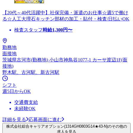
【20代～40代活躍中】社保完備・派遣のお仕事☆週5で働け
る☆人工大理石キッチン部材の加工・貼付・検査/日払いOK
検査スタッフ
時給
1,300
円〜
勤務地
面接地
茨城県古河市(勤務地) 小山市神鳥谷1077-1 カーサ渡辺1F(面
接地)
野木駅、古河駅、新古河駅
シフト
週5日からOK
交通費支給
未経験OK
詳細を見る
応募画面に進む
株式会社綜合キャリアオプション(1314GH0803G14★43-N)のその他の
求人を見る