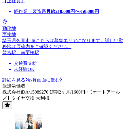
【正社員】
軽作業・製造系
月給
210,000
円〜
350,000
円
勤務地
面接地
埼玉県久喜市 ※こちらは募集エリアになります。詳しい勤
務地は原稿内をご確認ください。
鷲宮駅、南栗橋駅
交通費支給
未経験OK
詳細を見る
応募画面に進む
派遣労働者
株式会社iDA/15089270 短期2ヶ月/1600円~【オートアール
ズ】タイヤ交換 大利根