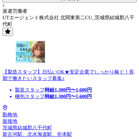
派遣労働者
UTエージェント株式会社 北関東第二CU_茨城県結城郡八千
代町
【製造スタッフ】日払いOK★安定企業でしっかり稼ぐ！長
期で働きたいスタッフ募集♪
製造スタッフ
時給
1,300
円〜
1,600
円
梱包スタッフ
時給
1,300
円〜
1,600
円
勤務地
面接地
茨城県結城郡八千代町
新古河駅、北水海道駅、折本駅