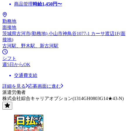
商品管理
時給
1,450
円〜
勤務地
面接地
茨城県古河市(勤務地) 小山市神鳥谷1077-1 カーサ渡辺1F(面
接地)
古河駅、野木駅、新古河駅
シフト
週5日からOK
交通費支給
詳細を見る
応募画面に進む
派遣労働者
株式会社綜合キャリアオプション(1314GH0803G14★43-N)