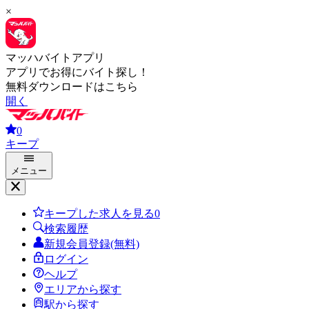
×
マッハバイトアプリ
アプリでお得にバイト探し！
無料ダウンロードはこちら
開く
0
キープ
メニュー
キープした求人を見る
0
検索履歴
新規会員登録(無料)
ログイン
ヘルプ
エリアから探す
駅から探す