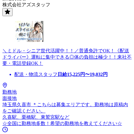
株式会社アズスタッフ
＼ミドル・シニア世代活躍中！！／普通免許でOK！《配送
ドライバー》運転に集中できる◎体の負担は極少！！来社不
要・電話登録OK！
配送・物流スタッフ
日給
15,225
円〜
19,032
円
勤務地
面接地
埼玉県久喜市 ＊こちらは募集エリアです。勤務地は原稿内
をご確認ください。
久喜駅、栗橋駅、東鷲宮駅など
☆全国に勤務地多数！希望の勤務地を教えてください☆