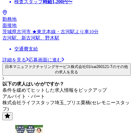
検査スタッフ
時給
1,200
円〜
勤務地
面接地
茨城県古河市 ★東北本線・古河駅より車10分
古河駅、新古河駅、野木駅
交通費支給
詳細を見る
応募画面に進む
日本マニュファクチャリングサービス株式会社01/sai260121-Tのその他
の求人を見る
以下の求人はいかがですか？
条件を緩めてヒットした求人情報をピックアップ
アルバイト・パート
株式会社ライフスタッフ埼玉_プリエ栗橋(セレモニースタッ
フ)