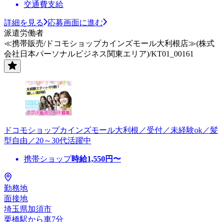
交通費支給
詳細を見る
応募画面に進む
派遣労働者
≪携帯販売/ドコモショップカインズモール大利根店≫(株式
会社日本パーソナルビジネス関東エリア)/KT01_00161
ドコモショップカインズモール大利根／受付／未経験ok／髪
型自由／20～30代活躍中
携帯ショップ
時給
1,550
円〜
勤務地
面接地
埼玉県加須市
栗橋駅から車7分