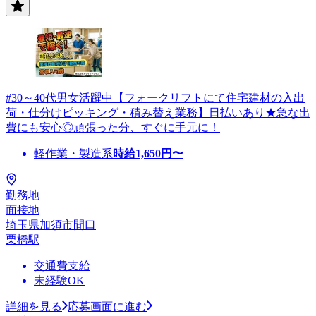
#30～40代男女活躍中【フォークリフトにて住宅建材の入出
荷・仕分けピッキング・積み替え業務】日払いあり★急な出
費にも安心◎頑張った分、すぐに手元に！
軽作業・製造系
時給
1,650
円〜
勤務地
面接地
埼玉県加須市間口
栗橋駅
交通費支給
未経験OK
詳細を見る
応募画面に進む