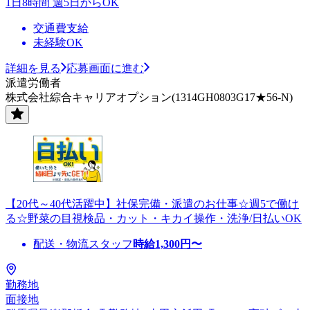
1日8時間 週5日からOK
交通費支給
未経験OK
詳細を見る
応募画面に進む
派遣労働者
株式会社綜合キャリアオプション(1314GH0803G17★56-N)
【20代～40代活躍中】社保完備・派遣のお仕事☆週5で働け
る☆野菜の目視検品・カット・キカイ操作・洗浄/日払いOK
配送・物流スタッフ
時給
1,300
円〜
勤務地
面接地