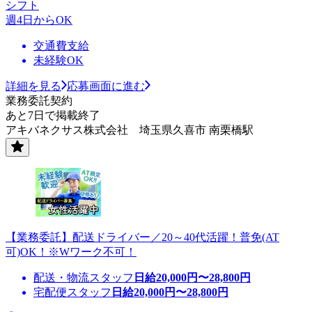
シフト
週4日からOK
交通費支給
未経験OK
詳細を見る
応募画面に進む
業務委託契約
あと7日で掲載終了
アキバネクサス株式会社 埼玉県久喜市 南栗橋駅
【業務委託】配送ドライバー／20～40代活躍！普免(AT
可)OK！※Wワーク不可！
配送・物流スタッフ
日給
20,000
円〜
28,800
円
宅配便スタッフ
日給
20,000
円〜
28,800
円