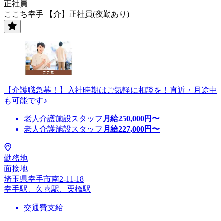
正社員
ここち幸手 【介】正社員(夜勤あり)
【介護職急募！】入社時期はご気軽に相談を！直近・月途中
も可能です♪
老人介護施設スタッフ
月給
250,000
円〜
老人介護施設スタッフ
月給
227,000
円〜
勤務地
面接地
埼玉県幸手市南2-11-18
幸手駅、久喜駅、栗橋駅
交通費支給