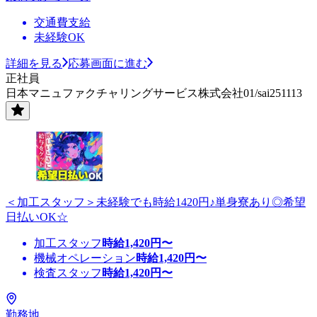
交通費支給
未経験OK
詳細を見る
応募画面に進む
正社員
日本マニュファクチャリングサービス株式会社01/sai251113
＜加工スタッフ＞未経験でも時給1420円♪単身寮あり◎希望
日払いOK☆
加工スタッフ
時給
1,420
円〜
機械オペレーション
時給
1,420
円〜
検査スタッフ
時給
1,420
円〜
勤務地