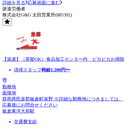
詳細を見る
応募画面に進む
派遣労働者
株式会社G&G 太田営業所(885392)
【派遣】（茶髪OK）食品加工センター内 ピカピカお掃除
清掃スタッフ
時給
1,200
円〜
勤務地
面接地
群馬県邑楽郡板倉町泉野 ※詳細な勤務地につきましては、
応募後にお問合せください
板倉東洋大前駅
交通費支給