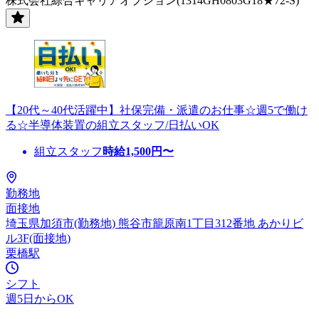
株式会社綜合キャリアオプション(1314GH0803G18★72-S)
【20代～40代活躍中】社保完備・派遣のお仕事☆週5で働け
る☆半導体装置の組立スタッフ/日払いOK
組立スタッフ
時給
1,500
円〜
勤務地
面接地
埼玉県加須市(勤務地) 熊谷市籠原南1丁目312番地 あかりビ
ル3F(面接地)
栗橋駅
シフト
週5日からOK