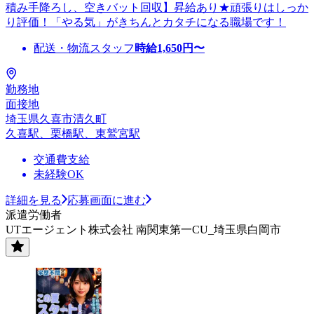
積み手降ろし、空きバット回収】昇給あり★頑張りはしっか
り評価！「やる気」がきちんとカタチになる職場です！
配送・物流スタッフ
時給
1,650
円〜
勤務地
面接地
埼玉県久喜市清久町
久喜駅、栗橋駅、東鷲宮駅
交通費支給
未経験OK
詳細を見る
応募画面に進む
派遣労働者
UTエージェント株式会社 南関東第一CU_埼玉県白岡市