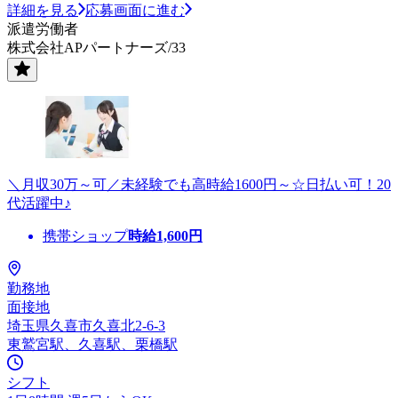
詳細を見る
応募画面に進む
派遣労働者
株式会社APパートナーズ/33
＼月収30万～可／未経験でも高時給1600円～☆日払い可！20
代活躍中♪
携帯ショップ
時給
1,600
円
勤務地
面接地
埼玉県久喜市久喜北2-6-3
東鷲宮駅、久喜駅、栗橋駅
シフト