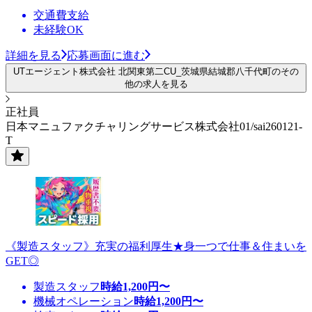
交通費支給
未経験OK
詳細を見る
応募画面に進む
UTエージェント株式会社 北関東第二CU_茨城県結城郡八千代町のその
他の求人を見る
正社員
日本マニュファクチャリングサービス株式会社01/sai260121-
T
《製造スタッフ》充実の福利厚生★身一つで仕事＆住まいを
GET◎
製造スタッフ
時給
1,200
円〜
機械オペレーション
時給
1,200
円〜