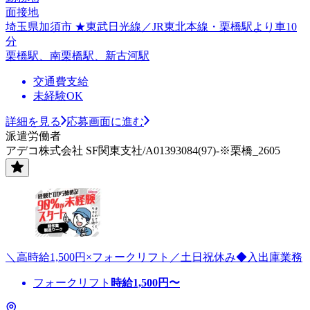
面接地
埼玉県加須市 ★東武日光線／JR東北本線・栗橋駅より車10
分
栗橋駅、南栗橋駅、新古河駅
交通費支給
未経験OK
詳細を見る
応募画面に進む
派遣労働者
アデコ株式会社 SF関東支社/A01393084(97)-※栗橋_2605
＼高時給1,500円×フォークリフト／土日祝休み◆入出庫業務
フォークリフト
時給
1,500
円〜