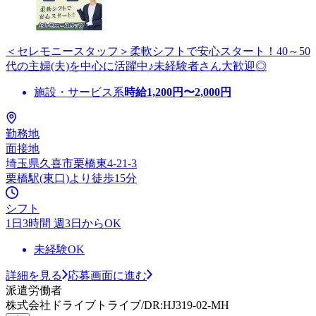
＜セレモニースタッフ＞柔軟シフトで安心スタート！40～50
代の主婦(夫)を中心に活躍中♪未経験者さん大歓迎◎
施設・サービス系
時給
1,200
円〜
2,000
円
勤務地
面接地
埼玉県久喜市栗橋東4-21-3
栗橋駅(東口)より徒歩15分
シフト
1日3時間 週3日からOK
未経験OK
詳細を見る
応募画面に進む
派遣労働者
株式会社ドライブトライブ/DR:HJ319-02-MH