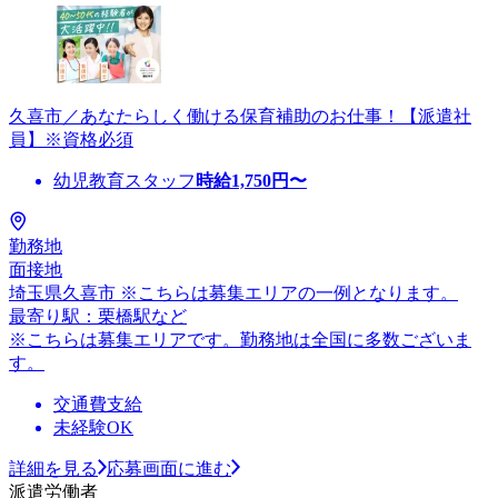
久喜市／あなたらしく働ける保育補助のお仕事！【派遣社
員】※資格必須
幼児教育スタッフ
時給
1,750
円〜
勤務地
面接地
埼玉県久喜市 ※こちらは募集エリアの一例となります。
最寄り駅：栗橋駅など
※こちらは募集エリアです。勤務地は全国に多数ございま
す。
交通費支給
未経験OK
詳細を見る
応募画面に進む
派遣労働者