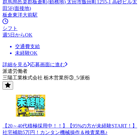
群馬県邑楽郡板倉町(勤務地) 太田市飯田町1255-1 高砂ビル太
田5F(面接地)
板倉東洋大前駅
シフト
週5日からOK
交通費支給
未経験OK
詳細を見る
応募画面に進む
派遣労働者
三陽工業株式会社 栃木営業所③_5/派栃
【20～40代積極採用中！！】【95%の方が未経験START！】
社宅補助5万円！カンタン機械操作＆検査業務♪