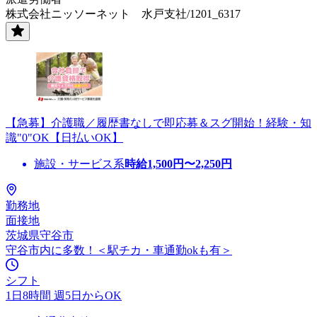
株式会社ニッソーネット 水戸支社/1201_6317
【急募】介護職／履歴書なしで即応募＆スグ開始！経験・知
識"0"OK【日払いOK】
施設・サービス系
時給
1,500
円〜
2,250
円
勤務地
面接地
茨城県守谷市
守谷市内に多数！＜駅チカ・車通勤okも有＞
シフト
1日8時間 週5日からOK