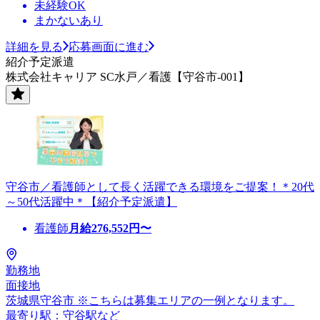
未経験OK
まかないあり
詳細を見る
応募画面に進む
紹介予定派遣
株式会社キャリア SC水戸／看護【守谷市-001】
守谷市／看護師として長く活躍できる環境をご提案！＊20代
～50代活躍中＊【紹介予定派遣】
看護師
月給
276,552
円〜
勤務地
面接地
茨城県守谷市 ※こちらは募集エリアの一例となります。
最寄り駅：守谷駅など