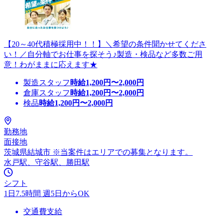
【20～40代積極採用中！！】＼希望の条件聞かせてくださ
い！／自分軸でお仕事を探そう♪製造・検品など多数ご用
意！わがままに応えます★
製造スタッフ
時給
1,200
円〜
2,000
円
倉庫スタッフ
時給
1,200
円〜
2,000
円
検品
時給
1,200
円〜
2,000
円
勤務地
面接地
茨城県結城市 ※当案件はエリアでの募集となります。
水戸駅、守谷駅、勝田駅
シフト
1日7.5時間 週5日からOK
交通費支給