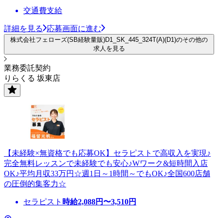
交通費支給
詳細を見る
応募画面に進む
株式会社フェローズ(SB経験量販)D1_SK_445_324T(A)(D1)のその他の
求人を見る
業務委託契約
りらくる 坂東店
【未経験×無資格でも応募OK】セラピストで高収入を実現♪
完全無料レッスンで未経験でも安心♪Wワーク&短時間入店
OK♪平均月収33万円☆週1日～1時間～でもOK♪全国600店舗
の圧倒的集客力☆
セラピスト
時給
2,088
円〜
3,510
円