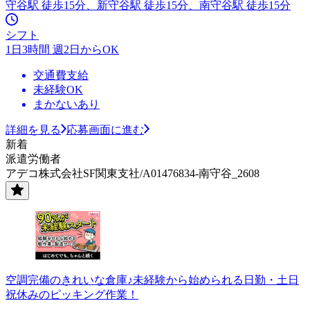
守谷駅 徒歩15分、新守谷駅 徒歩15分、南守谷駅 徒歩15分
シフト
1日3時間 週2日からOK
交通費支給
未経験OK
まかないあり
詳細を見る
応募画面に進む
新着
派遣労働者
アデコ株式会社SF関東支社/A01476834-南守谷_2608
空調完備のきれいな倉庫♪未経験から始められる日勤・土日
祝休みのピッキング作業！