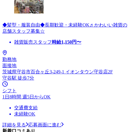
◆髪型・服装自由◆長期歓迎・未経験OK♬かわいい雑貨の
店舗スタッフ募集☆
雑貨販売スタッフ
時給
1,150
円〜
勤務地
面接地
茨城県守谷市百合ヶ丘3-249-1 イオンタウン守谷店2F
守谷駅 徒歩7分
シフト
1日8時間 週5日からOK
交通費支給
未経験OK
詳細を見る
応募画面に進む
新着口コミあり