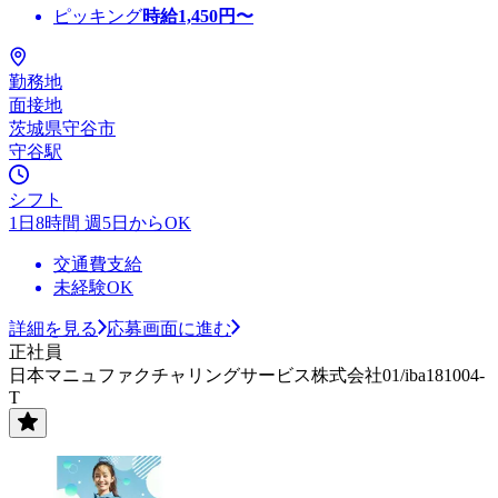
ピッキング
時給
1,450
円〜
勤務地
面接地
茨城県守谷市
守谷駅
シフト
1日8時間 週5日からOK
交通費支給
未経験OK
詳細を見る
応募画面に進む
正社員
日本マニュファクチャリングサービス株式会社01/iba181004-
T