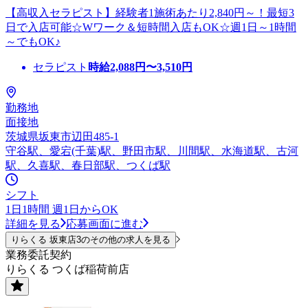
【高収入セラピスト】経験者1施術あたり2,840円～！最短3
日で入店可能☆Wワーク＆短時間入店もOK☆週1日～1時間
～でもOK♪
セラピスト
時給
2,088
円〜
3,510
円
勤務地
面接地
茨城県坂東市辺田485-1
守谷駅、愛宕(千葉)駅、野田市駅、川間駅、水海道駅、古河
駅、久喜駅、春日部駅、つくば駅
シフト
1日1時間 週1日からOK
詳細を見る
応募画面に進む
りらくる 坂東店3のその他の求人を見る
業務委託契約
りらくる つくば稲荷前店