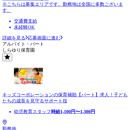
※こちらは募集エリアです。勤務地は全国に多数ございま
す。
交通費支給
未経験OK
詳細を見る
応募画面に進む
アルバイト・パート
しらゆり保育園
キッズコーポレーションの保育補助【パート】求人！子ども
たちの成長を見守るサポート役
幼児教育スタッフ
時給
1,100
円〜
1,300
円
勤務地