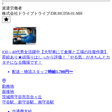
派遣労働者
株式会社ドライブトライブ/DR:HC058-01-MH
#30～40代男女活躍中【大型車にて倉庫と工場の往復作業】
昇給あり★頑張りはしっかり評価！「やる気」がきちんとカ
タチになる職場です！
配送・物流スタッフ
時給
1,700
円〜
勤務地
面接地
茨城県守谷市百合ヶ丘
守谷駅、新守谷駅、南守谷駅
交通費支給