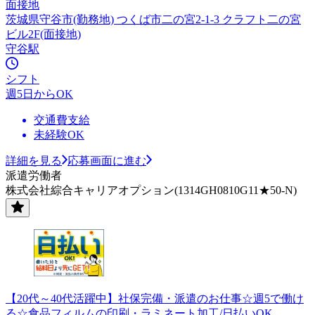
面接地
茨城県守谷市(勤務地) つくば市二の宮2-1-3 クラフト二の宮
ビル2F(面接地)
守谷駅
シフト
週5日からOK
交通費支給
未経験OK
詳細を見る
応募画面に進む
派遣労働者
株式会社綜合キャリアオプション(1314GH0810G11★50-N)
【20代～40代活躍中】社保完備・派遣のお仕事☆週5で働け
る☆食品フィルムの印刷・ラミネート加工/日払いOK