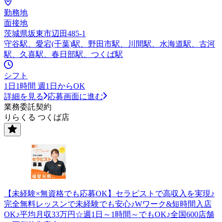
勤務地
面接地
茨城県坂東市辺田485-1
守谷駅、愛宕(千葉)駅、野田市駅、川間駅、水海道駅、古河
駅、久喜駅、春日部駅、つくば駅
シフト
1日1時間 週1日からOK
詳細を見る
応募画面に進む
業務委託契約
りらくる つくば店
【未経験×無資格でも応募OK】セラピストで高収入を実現♪
完全無料レッスンで未経験でも安心♪Wワーク&短時間入店
OK♪平均月収33万円☆週1日～1時間～でもOK♪全国600店舗