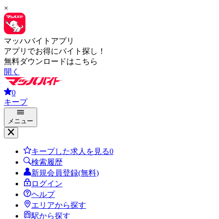
×
マッハバイトアプリ
アプリでお得にバイト探し！
無料ダウンロードはこちら
開く
0
キープ
メニュー
キープした求人を見る
0
検索履歴
新規会員登録(無料)
ログイン
ヘルプ
エリアから探す
駅から探す