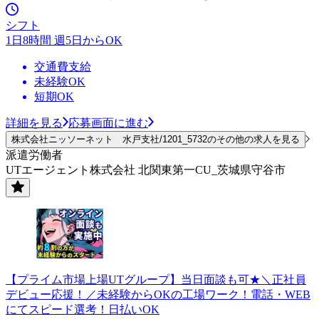
シフト
1日8時間 週5日からOK
交通費支給
未経験OK
短期OK
詳細を見る
応募画面に進む
株式会社ニッソーネット 水戸支社/1201_5732のその他の求人を見る
派遣労働者
UTエージェント株式会社 北関東第一CU_茨城県守谷市
【プライム市場上場UTグループ】当日面談も可★＼正社員
デビュー応援！／未経験からOKの工場ワーク！電話・WEB
にてスピード選考！日払いOK