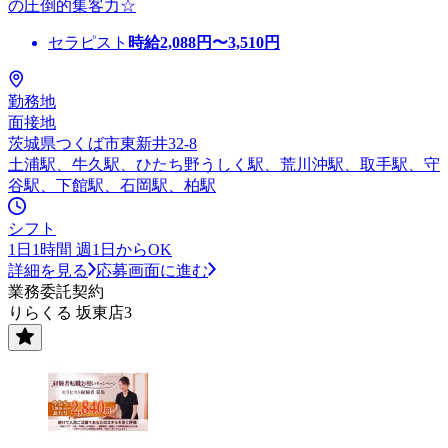
の圧倒的集客力☆
セラピスト
時給
2,088
円〜
3,510
円
勤務地
面接地
茨城県つくば市東新井32-8
土浦駅、牛久駅、ひたち野うしく駅、荒川沖駅、取手駅、守
谷駅、下館駅、石岡駅、柏駅
シフト
1日1時間 週1日からOK
詳細を見る
応募画面に進む
業務委託契約
りらくる 坂東店3