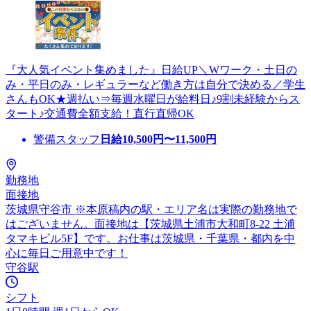
『大人気イベント集めました』日給UP＼Wワーク・土日の
み・平日のみ・レギュラーなど働き方は自分で決める／学生
さんもOK★週払い⇒毎週水曜日が給料日♪9割未経験からス
タート♪交通費全額支給！直行直帰OK
警備スタッフ
日給
10,500
円〜
11,500
円
勤務地
面接地
茨城県守谷市 ※本原稿内の駅・エリア名は実際の勤務地で
はございません。面接地は【茨城県土浦市大和町8-22 土浦
タマキビル5F】です。お仕事は茨城県・千葉県・都内を中
心に毎日ご用意中です！
守谷駅
シフト