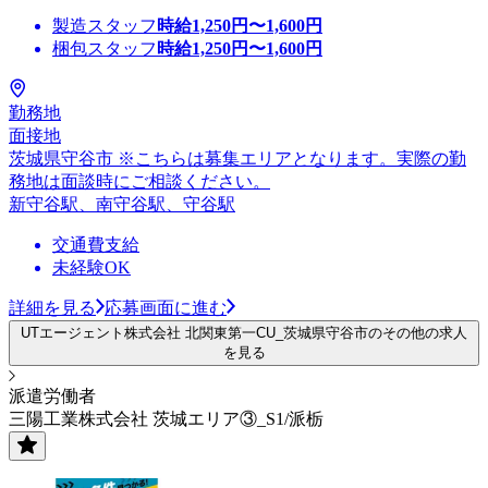
製造スタッフ
時給
1,250
円〜
1,600
円
梱包スタッフ
時給
1,250
円〜
1,600
円
勤務地
面接地
茨城県守谷市 ※こちらは募集エリアとなります。実際の勤
務地は面談時にご相談ください。
新守谷駅、南守谷駅、守谷駅
交通費支給
未経験OK
詳細を見る
応募画面に進む
UTエージェント株式会社 北関東第一CU_茨城県守谷市のその他の求人
を見る
派遣労働者
三陽工業株式会社 茨城エリア③_S1/派栃