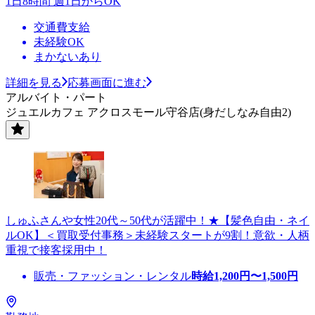
1日8時間 週1日からOK
交通費支給
未経験OK
まかないあり
詳細を見る
応募画面に進む
アルバイト・パート
ジュエルカフェ アクロスモール守谷店(身だしなみ自由2)
しゅふさんや女性20代～50代が活躍中！★【髪色自由・ネイ
ルOK】＜買取受付事務＞未経験スタートが9割！意欲・人柄
重視で接客採用中！
販売・ファッション・レンタル
時給
1,200
円〜
1,500
円