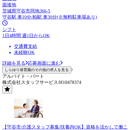
面接地
茨城県守谷市同地366-5
守谷駅 車10分/柏駅 車30分(※無料駐車場あり)
シフト
1日4時間 週1日からOK
交通費支給
未経験OK
詳細を見る
応募画面に進む
しらゆり保育園のその他の求人を見る
アルバイト・パート
株式会社スタッフサービス/H10478374
【守谷市/介護スタッフ募集/扶養内OK】資格を活かして働こ