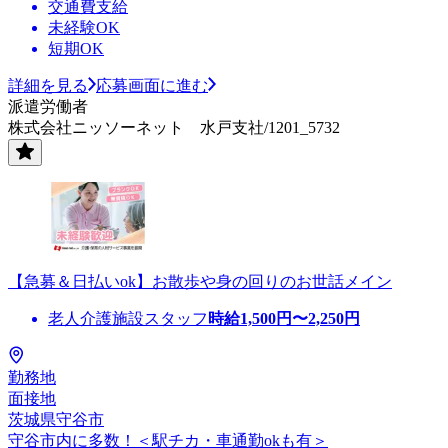
交通費支給
未経験OK
短期OK
詳細を見る
応募画面に進む
派遣労働者
株式会社ニッソーネット 水戸支社/1201_5732
【急募＆日払いok】お散歩や身の回りのお世話メイン
老人介護施設スタッフ
時給
1,500
円〜
2,250
円
勤務地
面接地
茨城県守谷市
守谷市内に多数！＜駅チカ・車通勤okも有＞