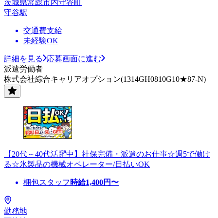
茨城県常総市内守谷町
守谷駅
交通費支給
未経験OK
詳細を見る
応募画面に進む
派遣労働者
株式会社綜合キャリアオプション(1314GH0810G10★87-N)
【20代～40代活躍中】社保完備・派遣のお仕事☆週5で働け
る☆氷製品の機械オペレーター/日払いOK
梱包スタッフ
時給
1,400
円〜
勤務地