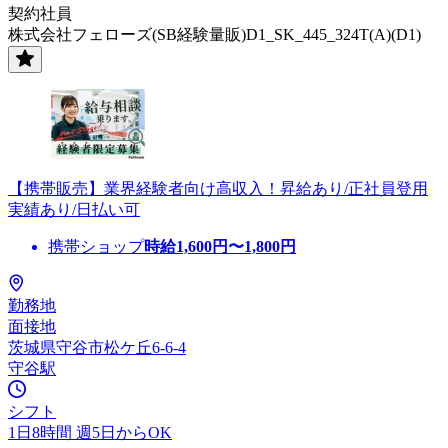
契約社員
株式会社フェローズ(SB経験量販)D1_SK_445_324T(A)(D1)
【携帯販売】業界経験者向け高収入！昇給あり/正社員登用
実績あり/日払い可
携帯ショップ
時給
1,600
円〜
1,800
円
勤務地
面接地
茨城県守谷市松ケ丘6-6-4
守谷駅
シフト
1日8時間 週5日からOK