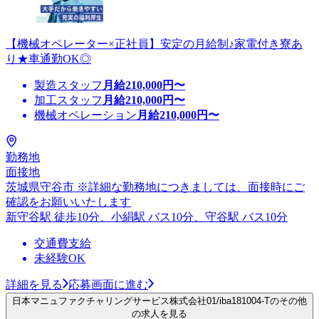
【機械オペレーター×正社員】安定の月給制♪家電付き寮あ
り★車通勤OK◎
製造スタッフ
月給
210,000
円〜
加工スタッフ
月給
210,000
円〜
機械オペレーション
月給
210,000
円〜
勤務地
面接地
茨城県守谷市 ※詳細な勤務地につきましては、面接時にご
確認をお願いいたします
新守谷駅 徒歩10分、小絹駅 バス10分、守谷駅 バス10分
交通費支給
未経験OK
詳細を見る
応募画面に進む
日本マニュファクチャリングサービス株式会社01/iba181004-Tのその他
の求人を見る