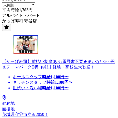
平均時給
1,783
円
アルバイト・パート
かっぱ寿司 守谷店
【かっぱ寿司】前払い制度あり/履歴書不要★まかない200円
＆テーマパーク割引も◎未経験・高校生大歓迎！
ホールスタッフ
時給
1,100
円〜
キッチンスタッフ
時給
1,100
円〜
皿洗い・洗い場
時給
1,100
円〜
勤務地
面接地
茨城県守谷市立沢2059-1