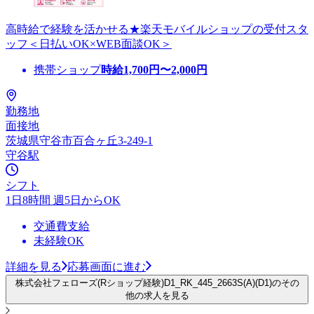
高時給で経験を活かせる★楽天モバイルショップの受付スタ
ッフ＜日払いOK×WEB面談OK＞
携帯ショップ
時給
1,700
円〜
2,000
円
勤務地
面接地
茨城県守谷市百合ヶ丘3-249-1
守谷駅
シフト
1日8時間 週5日からOK
交通費支給
未経験OK
詳細を見る
応募画面に進む
株式会社フェローズ(Rショップ経験)D1_RK_445_2663S(A)(D1)のその
他の求人を見る