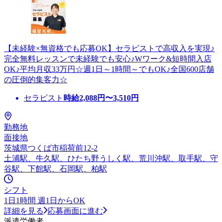
【未経験×無資格でも応募OK】セラピストで高収入を実現♪
完全無料レッスンで未経験でも安心♪Wワーク&短時間入店
OK♪平均月収33万円☆週1日～1時間～でもOK♪全国600店舗
の圧倒的集客力☆
セラピスト
時給
2,088
円〜
3,510
円
勤務地
面接地
茨城県つくば市稲荷前12-2
土浦駅、牛久駅、ひたち野うしく駅、荒川沖駅、取手駅、守
谷駅、下館駅、石岡駅、柏駅
シフト
1日1時間 週1日からOK
詳細を見る
応募画面に進む
派遣労働者