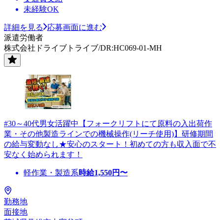
未経験OK
詳細を見る
応募画面に進む
派遣労働者
株式会社ドライブトライブ/DR:HC069-01-MH
#30～40代男女活躍中【フォークリフトにて原料の入出荷作
業・その他製造ラインでの機械操作(リーチ使用)】研修期間
の給与変動なし★安心のスタート！初めての方も収入面で不
安なく始められます！
軽作業・製造系
時給
1,550
円〜
勤務地
面接地