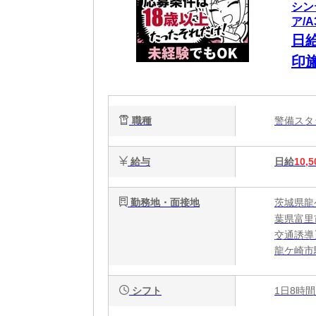
シン
ア/A
日
印
毎
な
職種
警備ス
給与
日給
10,5
勤務地・面接地
茨城県龍
葉県富里
交通誘導
龍ケ崎市
シフト
1日8時間