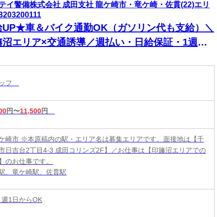
テイ警備株式会社 成田支社 龍ケ崎市・竜ケ崎・佐貫(22)エリ
3203200111
給UP★車＆バイク通勤OK（ガソリン代も支給）＼
旛沼エリア×交通誘導／週払い・日給保証・1週間
のシフト提出・直行直帰OKなど…待遇・福利厚生
ど多数ご用意中◎未経験スタート9割以上！
タッフ
00
円〜
11,500
円
ケ崎市 ※本原稿内の駅・エリア名は募集エリアです。面接地は【千
市日吉台2丁目4-3 成田コリンズ2F】／お仕事は【印旛沼エリアでの
】のお仕事です。
駅、竜ケ崎駅、佐貫駅
 週1日からOK