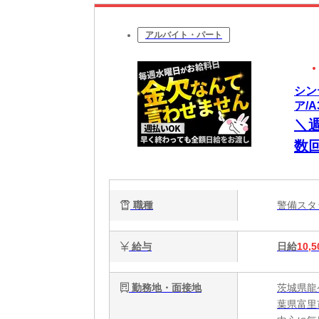
アルバイト・パート
シン
ア/A
＼
数
間
目
職種
警備ス
る
給与
日給
10,5
勤務地・面接地
茨城県龍
葉県富里