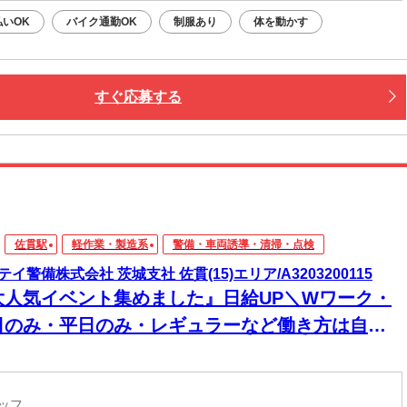
払いOK
バイク通勤OK
制服あり
体を動かす
すぐ応募する
佐貫駅
軽作業・製造系
警備・車両誘導・清掃・点検
テイ警備株式会社 茨城支社 佐貫(15)エリア/A3203200115
大人気イベント集めました』日給UP＼Wワーク・
日のみ・平日のみ・レギュラーなど働き方は自分
決める／学生さんもOK★週払い⇒毎週水曜日が給
日♪9割未経験からスタート♪交通費全額支給！直行
タッフ
OK