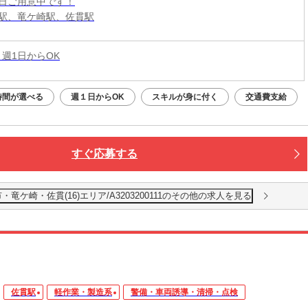
日ご用意中です！
駅、竜ケ崎駅、佐貫駅
 週1日からOK
時間が選べる
週１日からOK
スキルが身に付く
交通費支給
すぐ応募する
ケ崎・佐貫(16)エリア/A3203200111のその他の求人を見る
佐貫駅
軽作業・製造系
警備・車両誘導・清掃・点検