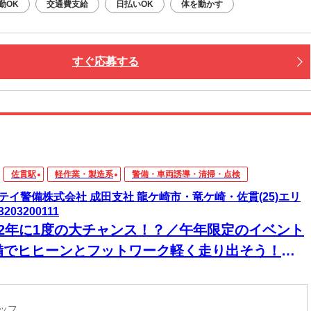
勤OK
交通費支給
日払いOK
体を動かす
すぐ応募する
佐貫駅
軽作業・製造系
警備・車両誘導・清掃・点検
テイ警備株式会社 成田支社 龍ケ崎市・竜ケ崎・佐貫(25)エリ
3203200111
12年に1度の大チャンス！？／午年限定のイベント
備でヒヒーンとフットワーク軽く走り出そう！入
祝い金5万円支給あり♪未経験も大歓迎◎他にもイ
ント案件多数⇒イベントだけの日の勤務もOK★
タッフ