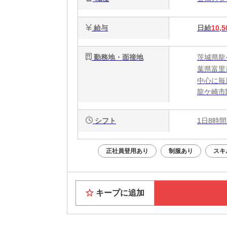
給与
日給
10,5
勤務地・面接地
茨城県龍
葉県富里
中心に毎
龍ケ崎市
シフト
1日8時間
正社員登用あり
制服あり
スキ
キープに追加