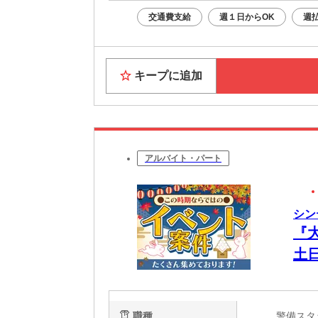
交通費支給
週１日からOK
週
キープに追加
アルバイト・パート
シン
『
土
で
料
職種
警備ス
直帰