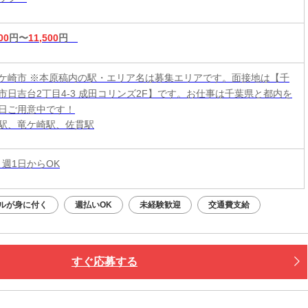
00
円〜
11,500
円
ケ崎市 ※本原稿内の駅・エリア名は募集エリアです。面接地は【千
市日吉台2丁目4-3 成田コリンズ2F】です。お仕事は千葉県と都内を
日ご用意中です！
駅、竜ケ崎駅、佐貫駅
 週1日からOK
ルが身に付く
週払いOK
未経験歓迎
交通費支給
すぐ応募する