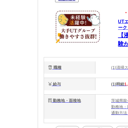
UT
ーク
【
験
職種
(1)清
給与
(1)時給
1
勤務地・面接地
茨城県龍
勤務地：
通勤方法
最寄り駅
※構内の