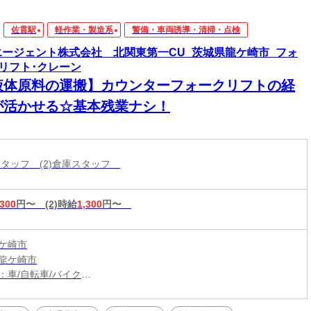
佐貫駅
軽作業・製造系
警備・車両誘導・清掃・点検
エージェント株式会社 北関東第一CU_茨城県龍ケ崎市_フォ
リフト･クレーン
液体原料の運搬】カウンターフォークリフトの経
が活かせる☆基本残業ナシ！
掃スタッフ (2)倉庫スタッフ
,300
円〜
(2)時給
1,300
円〜
ケ崎市
龍ケ崎市
：車/自転車/バイク
：竜ヶ崎駅から車15分
（無料）駐車場利用OK