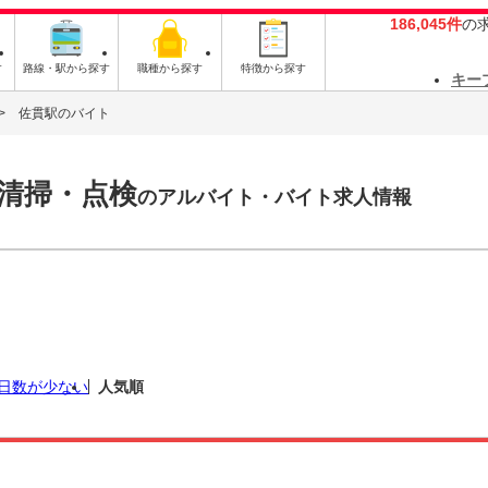
186,045件
の
す
路線・駅から探す
職種から探す
特徴から探す
キー
佐貫駅のバイト
清掃・点検
のアルバイト・バイト求人情報
日数が少ない
人気順