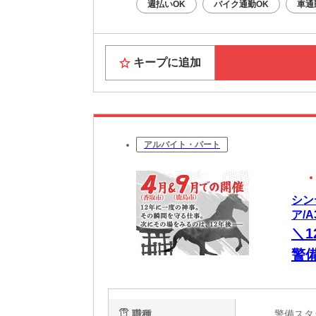
週払いOK
バイク通勤OK
車通
キープに追加
アルバイト・パート
シン
ア/A
＼
警
社
ベ
職種
警備ス