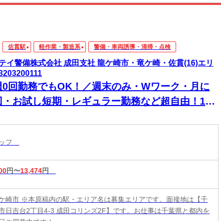
佐貫駅
軽作業・製造系
警備・車両誘導・清掃・点検
テイ警備株式会社 成田支社 龍ケ崎市・竜ケ崎・佐貫(16)エリ
3203200111
週0回勤務でもOK！／週末のみ・Wワーク・月に
回・お試し短期・レギュラー勤務など超自由！1週
毎の自由シフトで働きやすい＆続けやすい♪15勤務
に2万円＆30勤務目に3万円を日給とは別にもらえ
タッフ
！
00
円〜
13,474
円
ケ崎市 ※本原稿内の駅・エリア名は募集エリアです。面接地は【千
市日吉台2丁目4-3 成田コリンズ2F】です。お仕事は千葉県と都内を