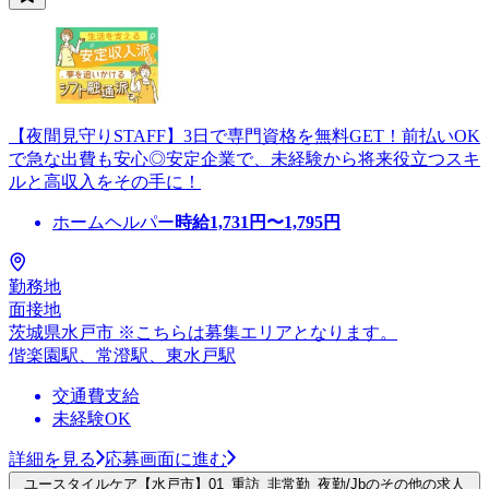
【夜間見守りSTAFF】3日で専門資格を無料GET！前払いOK
で急な出費も安心◎安定企業で、未経験から将来役立つスキ
ルと高収入をその手に！
ホームヘルパー
時給
1,731
円〜
1,795
円
勤務地
面接地
茨城県水戸市 ※こちらは募集エリアとなります。
偕楽園駅、常澄駅、東水戸駅
交通費支給
未経験OK
詳細を見る
応募画面に進む
ユースタイルケア【水戸市】01_重訪_非常勤_夜勤/Jbのその他の求人