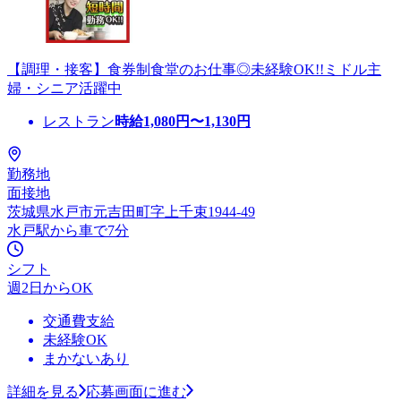
【調理・接客】食券制食堂のお仕事◎未経験OK!!ミドル主
婦・シニア活躍中
レストラン
時給
1,080
円〜
1,130
円
勤務地
面接地
茨城県水戸市元吉田町字上千束1944-49
水戸駅から車で7分
シフト
週2日からOK
交通費支給
未経験OK
まかないあり
詳細を見る
応募画面に進む