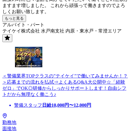
ますます増しました。 これから頑張って働きますのでよろ
しくお願い致します。
もっと見る
アルバイト・パート
テイケイ株式会社 水戸南支社 内原・東水戸・常澄エリア
＜警備業界TOPクラスの”テイケイ”で働いてみませんか！？
＞応募までの流れを払拭⇒よくあるQ&A大公開中☆「経験
ゼロ」でOK◎研修からしっかりサポートします！自由シフ
トだから無理なく働こう♪
警備スタッフ
日給
10,000
円〜
12,000
円
勤務地
面接地