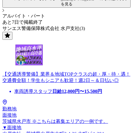
を見る
アルバイト・パート
あと7日で掲載終了
サンエス警備保障株式会社 水戸支社(3)
【交通誘導警備】業界＆地域TOPクラスの超・厚・待・遇！
交通費全額！学生もシニアも歓迎！週2日～＆日払い◎
車両誘導スタッフ
日給
12,000
円〜
15,500
円
勤務地
面接地
茨城県水戸市 ※こちらは募集エリアの一例です。
▼面接地