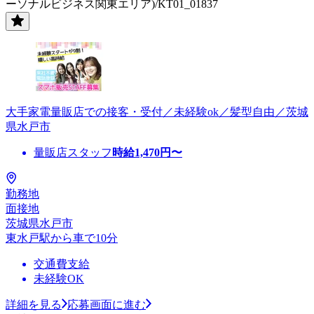
ーソナルビジネス関東エリア)/KT01_01837
大手家電量販店での接客・受付／未経験ok／髪型自由／茨城
県水戸市
量販店スタッフ
時給
1,470
円〜
勤務地
面接地
茨城県水戸市
東水戸駅から車で10分
交通費支給
未経験OK
詳細を見る
応募画面に進む