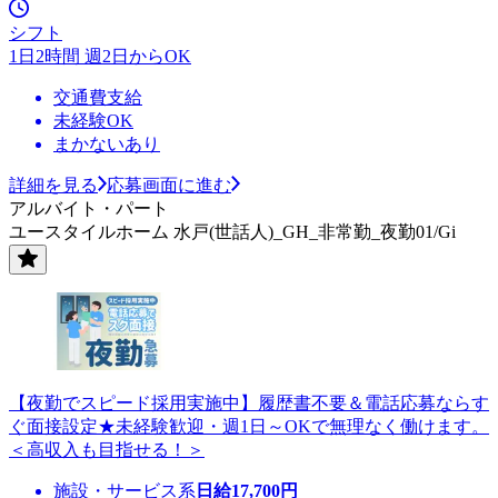
シフト
1日2時間 週2日からOK
交通費支給
未経験OK
まかないあり
詳細を見る
応募画面に進む
アルバイト・パート
ユースタイルホーム 水戸(世話人)_GH_非常勤_夜勤01/Gi
【夜勤でスピード採用実施中】履歴書不要＆電話応募ならす
ぐ面接設定★未経験歓迎・週1日～OKで無理なく働けます。
＜高収入も目指せる！＞
施設・サービス系
日給
17,700
円