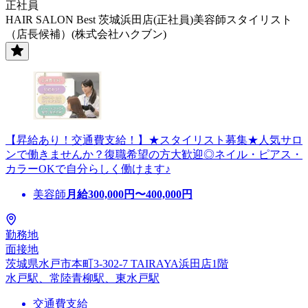
正社員
HAIR SALON Best 茨城浜田店(正社員)美容師スタイリスト
（店長候補）(株式会社ハクブン)
【昇給あり！交通費支給！】★スタイリスト募集★人気サロ
ンで働きませんか？復職希望の方大歓迎◎ネイル・ピアス・
カラーOKで自分らしく働けます♪
美容師
月給
300,000
円〜
400,000
円
勤務地
面接地
茨城県水戸市本町3-302-7 TAIRAYA浜田店1階
水戸駅、常陸青柳駅、東水戸駅
交通費支給