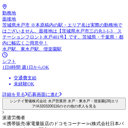
勤務地
面接地
茨城県水戸市 ※本原稿内の駅・エリア名は実際の勤務地で
はございません。面接地は【茨城県水戸市三の丸1-1-3 ス
テーションフロント水戸401号】です。茨城県・千葉県・都
内に幅広くご用意中！
水戸駅、東水戸駅、偕楽園駅
シフト
1日8時間 週1日からOK
交通費支給
未経験OK
詳細を見る
応募画面に進む
シンテイ警備株式会社 水戸営業所 水戸・東水戸・偕楽園(28)エリ
ア/A3203200116のその他の求人を見る
派遣労働者
≪携帯販売/家電量販店のドコモコーナー≫(株式会社日本パ