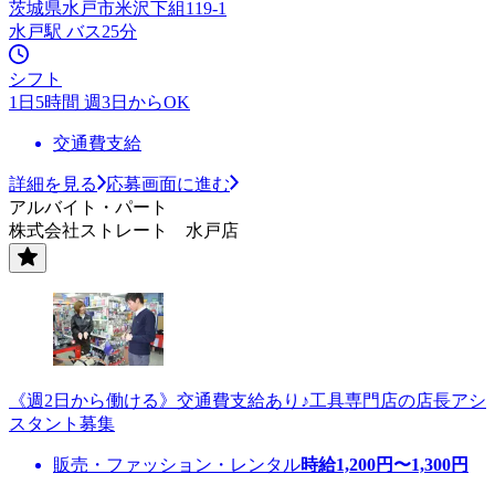
茨城県水戸市米沢下組119-1
水戸駅 バス25分
シフト
1日5時間 週3日からOK
交通費支給
詳細を見る
応募画面に進む
アルバイト・パート
株式会社ストレート 水戸店
《週2日から働ける》交通費支給あり♪工具専門店の店長アシ
スタント募集
販売・ファッション・レンタル
時給
1,200
円〜
1,300
円