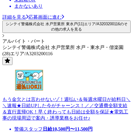
まかないあり
詳細を見る
応募画面に進む
シンテイ警備株式会社 水戸営業所 東水戸(11)エリア/A3203200116のそ
の他の求人を見る
アルバイト・パート
シンテイ警備株式会社 水戸営業所 水戸・東水戸・偕楽園
(28)エリア/A3203200116
もう金欠とは言わせないゾ！週払い＆毎週水曜日が給料日＼
＼速報★日給UPした今がチャーンス！／／交通費全額支給
＆直行直帰OK！早く終わっても日給は全額を保証★電気工
事の現場周辺で案内・誘導業務をお任せ♪
警備スタッフ
日給
10,500
円〜
11,500
円