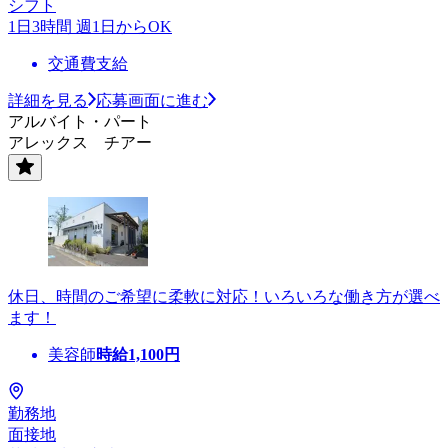
シフト
1日3時間 週1日からOK
交通費支給
詳細を見る
応募画面に進む
アルバイト・パート
アレックス チアー
休日、時間のご希望に柔軟に対応！いろいろな働き方が選べ
ます！
美容師
時給
1,100
円
勤務地
面接地