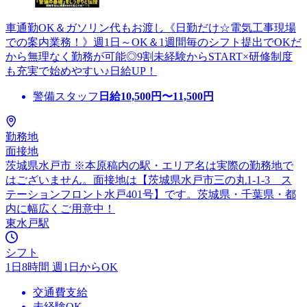
車通勤OK＆ガソリン代もお渡し《日勤だけ☆電気工事現場
での案内業務！》週1日～OK＆1週間毎のシフト提出でOKだ
から無理なく勤務が可能◎9割未経験からSTART×研修制度
も充実で始めやすい♪日給UP！
警備スタッフ
日給
10,500
円〜
11,500
円
勤務地
面接地
茨城県水戸市 ※本原稿内の駅・エリア名は実際の勤務地で
はございません。面接地は【茨城県水戸市三の丸1-1-3 ス
テーションフロント水戸401号】です。茨城県・千葉県・都
内に幅広くご用意中！
東水戸駅
シフト
1日8時間 週1日からOK
交通費支給
未経験OK