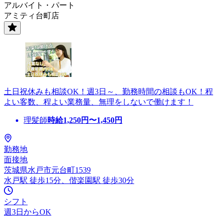
アルバイト・パート
アミティ台町店
土日祝休みも相談OK！週3日～、勤務時間の相談もOK！程
よい客数、程よい業務量、無理をしないで働けます！
理髪師
時給
1,250
円〜
1,450
円
勤務地
面接地
茨城県水戸市元台町1539
水戸駅 徒歩15分、偕楽園駅 徒歩30分
シフト
週3日からOK