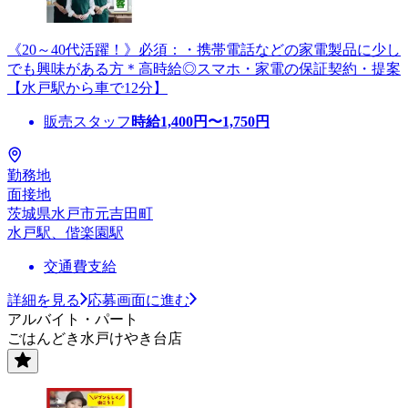
《20～40代活躍！》必須：・携帯電話などの家電製品に少し
でも興味がある方＊高時給◎スマホ・家電の保証契約・提案
【水戸駅から車で12分】
販売スタッフ
時給
1,400
円〜
1,750
円
勤務地
面接地
茨城県水戸市元吉田町
水戸駅、偕楽園駅
交通費支給
詳細を見る
応募画面に進む
アルバイト・パート
ごはんどき水戸けやき台店