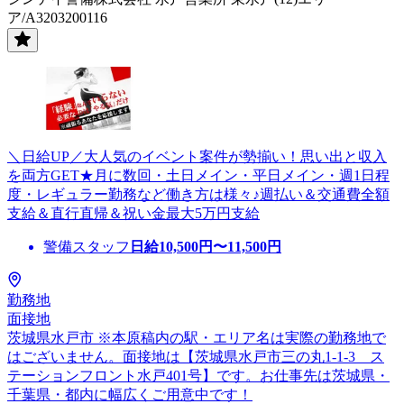
ア/A3203200116
＼日給UP／大人気のイベント案件が勢揃い！思い出と収入
を両方GET★月に数回・土日メイン・平日メイン・週1日程
度・レギュラー勤務など働き方は様々♪週払い＆交通費全額
支給＆直行直帰＆祝い金最大5万円支給
警備スタッフ
日給
10,500
円〜
11,500
円
勤務地
面接地
茨城県水戸市 ※本原稿内の駅・エリア名は実際の勤務地で
はございません。面接地は【茨城県水戸市三の丸1-1-3 ス
テーションフロント水戸401号】です。お仕事先は茨城県・
千葉県・都内に幅広くご用意中です！