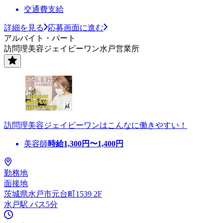
交通費支給
詳細を見る
応募画面に進む
アルバイト・パート
訪問理美容ジェイビーワン水戸営業所
訪問理美容ジェイビーワンはこんなに働きやすい！
美容師
時給
1,300
円〜
1,400
円
勤務地
面接地
茨城県水戸市元台町1539 2F
水戸駅 バス5分