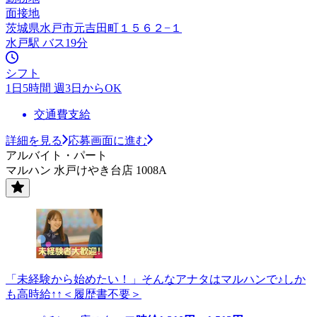
面接地
茨城県水戸市元吉田町１５６２−１
水戸駅 バス19分
シフト
1日5時間 週3日からOK
交通費支給
詳細を見る
応募画面に進む
アルバイト・パート
マルハン 水戸けやき台店 1008A
「未経験から始めたい！」そんなアナタはマルハンで♪しか
も高時給↑↑＜履歴書不要＞