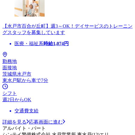
【水戸市百合が丘町】週3～OK！デイサービスのトレーニン
グスタッフを募集しています
医療・福祉系
時給
1,074
円
勤務地
面接地
茨城県水戸市
東水戸駅から車で7分
シフト
週2日からOK
交通費支給
詳細を見る
応募画面に進む
アルバイト・パート
シンテイ警備株式会社 水戸営業所 東水戸(12)エリ