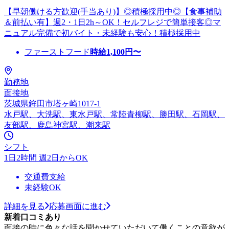
【早朝働ける方歓迎(手当あり)】◎積極採用中◎【食事補助
＆前払い有】週2・1日2h～OK！セルフレジで簡単接客◎マ
ニュアル完備で初バイト・未経験も安心！積極採用中
ファーストフード
時給
1,100
円〜
勤務地
面接地
茨城県鉾田市塔ヶ崎1017-1
水戸駅、大洗駅、東水戸駅、常陸青柳駅、勝田駅、石岡駅、
友部駅、鹿島神宮駅、潮来駅
シフト
1日2時間 週2日からOK
交通費支給
未経験OK
詳細を見る
応募画面に進む
新着口コミあり
面接の時に色々な話を聞かせていただいて働くことの意欲が