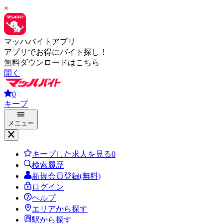
×
マッハバイトアプリ
アプリでお得にバイト探し！
無料ダウンロードはこちら
開く
0
キープ
メニュー
キープした求人を見る
0
検索履歴
新規会員登録(無料)
ログイン
ヘルプ
エリアから探す
駅から探す