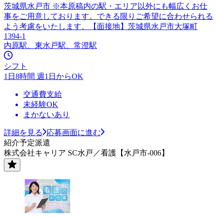
茨城県水戸市 ※本原稿内の駅・エリア以外にも幅広くお仕
事をご用意しております。できる限りご希望に合わせられる
よう考慮をいたします。【面接地】茨城県水戸市大塚町
1394-1
内原駅、東水戸駅、常澄駅
シフト
1日8時間 週1日からOK
交通費支給
未経験OK
まかないあり
詳細を見る
応募画面に進む
紹介予定派遣
株式会社キャリア SC水戸／看護【水戸市-006】