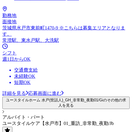
勤務地
面接地
茨城県水戸市東前町1470-9 ※こちらは募集エリアとなりま
す。
常澄駅、東水戸駅、大洗駅
シフト
週1日からOK
交通費支給
未経験OK
短期OK
詳細を見る
応募画面に進む
ユースタイルホーム 水戸(世話人)_GH_非常勤_夜勤01/Giのその他の求
人を見る
アルバイト・パート
ユースタイルケア【水戸市】01_重訪_非常勤_夜勤/Jb