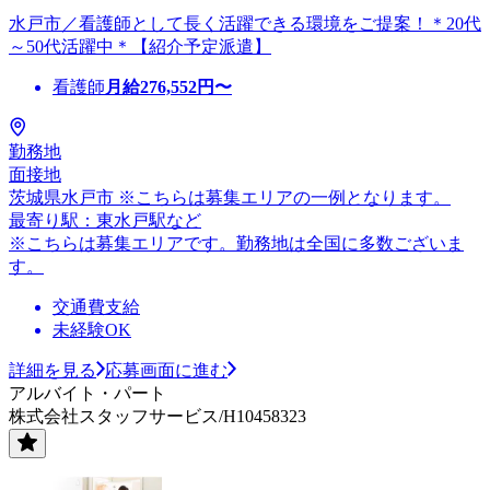
水戸市／看護師として長く活躍できる環境をご提案！＊20代
～50代活躍中＊【紹介予定派遣】
看護師
月給
276,552
円〜
勤務地
面接地
茨城県水戸市 ※こちらは募集エリアの一例となります。
最寄り駅：東水戸駅など
※こちらは募集エリアです。勤務地は全国に多数ございま
す。
交通費支給
未経験OK
詳細を見る
応募画面に進む
アルバイト・パート
株式会社スタッフサービス/H10458323