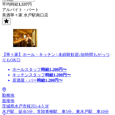
平均時給
1,537
円
アルバイト・パート
美酒寧々家 水戸駅南口店
【寧々家】ホール・キッチン | 未経験歓迎♪短時間もがっつ
りもOK◎
ホールスタッフ
時給
1,200
円〜
キッチンスタッフ
時給
1,200
円〜
居酒屋・バー
時給
1,200
円〜
勤務地
面接地
茨城県水戸市桜川1-4-5 3F
水戸駅 徒歩5分、常陸青柳駅 車5分、東水戸駅 車10分