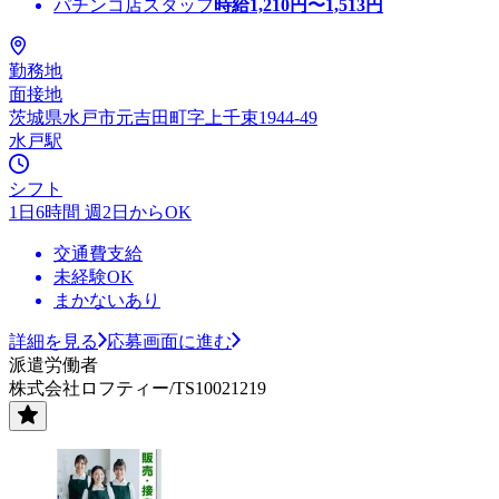
パチンコ店スタッフ
時給
1,210
円〜
1,513
円
勤務地
面接地
茨城県水戸市元吉田町字上千束1944-49
水戸駅
シフト
1日6時間 週2日からOK
交通費支給
未経験OK
まかないあり
詳細を見る
応募画面に進む
派遣労働者
株式会社ロフティー/TS10021219