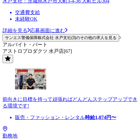
水戸支社：茨城県水戸市大町3-4-36 大町ビル304
交通費支給
未経験OK
詳細を見る
応募画面に進む
サンエス警備保障株式会社 水戸支社(3)のその他の求人を見る
アルバイト・パート
アストロプロダクツ 水戸店[67]
前向きに目標を持って頑張ればどんどんステップアップでき
る環境です!
販売・ファッション・レンタル
時給
1,074
円〜
勤務地