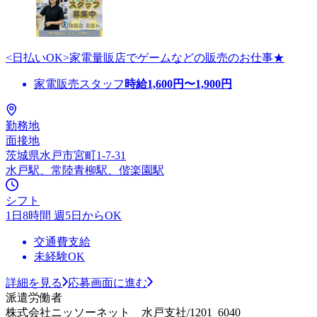
<日払いOK>家電量販店でゲームなどの販売のお仕事★
家電販売スタッフ
時給
1,600
円〜
1,900
円
勤務地
面接地
茨城県水戸市宮町1-7-31
水戸駅、常陸青柳駅、偕楽園駅
シフト
1日8時間 週5日からOK
交通費支給
未経験OK
詳細を見る
応募画面に進む
派遣労働者
株式会社ニッソーネット 水戸支社/1201_6040