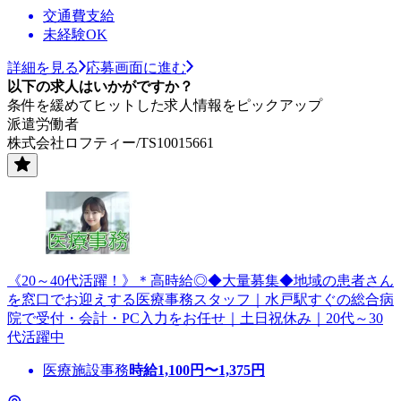
交通費支給
未経験OK
詳細を見る
応募画面に進む
以下の求人はいかがですか？
条件を緩めてヒットした求人情報をピックアップ
派遣労働者
株式会社ロフティー/TS10015661
《20～40代活躍！》＊高時給◎◆大量募集◆地域の患者さん
を窓口でお迎えする医療事務スタッフ｜水戸駅すぐの総合病
院で受付・会計・PC入力をお任せ｜土日祝休み｜20代～30
代活躍中
医療施設事務
時給
1,100
円〜
1,375
円