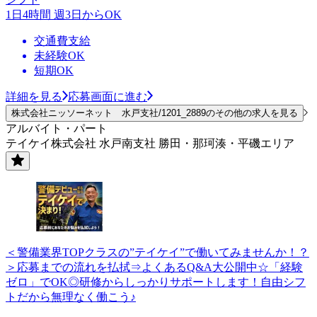
1日4時間 週3日からOK
交通費支給
未経験OK
短期OK
詳細を見る
応募画面に進む
株式会社ニッソーネット 水戸支社/1201_2889のその他の求人を見る
アルバイト・パート
テイケイ株式会社 水戸南支社 勝田・那珂湊・平磯エリア
＜警備業界TOPクラスの”テイケイ”で働いてみませんか！？
＞応募までの流れを払拭⇒よくあるQ&A大公開中☆「経験
ゼロ」でOK◎研修からしっかりサポートします！自由シフ
トだから無理なく働こう♪