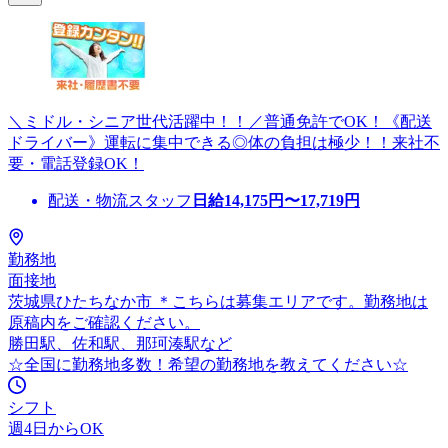
＼ミドル・シニア世代活躍中！！／普通免許でOK！《配送
ドライバー》運転に集中できる◎体の負担は極少！！来社不
要・電話登録OK！
配送・物流スタッフ
日給
14,175
円〜
17,719
円
勤務地
面接地
茨城県ひたちなか市 ＊こちらは募集エリアです。勤務地は
原稿内をご確認ください。
勝田駅、佐和駅、那珂湊駅など
☆全国に勤務地多数！希望の勤務地を教えてください☆
シフト
週4日からOK