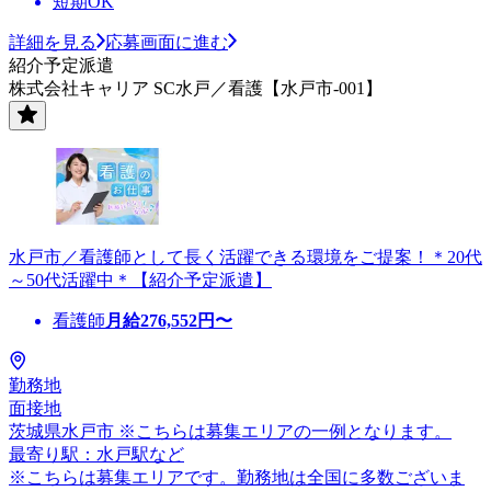
短期OK
詳細を見る
応募画面に進む
紹介予定派遣
株式会社キャリア SC水戸／看護【水戸市-001】
水戸市／看護師として長く活躍できる環境をご提案！＊20代
～50代活躍中＊【紹介予定派遣】
看護師
月給
276,552
円〜
勤務地
面接地
茨城県水戸市 ※こちらは募集エリアの一例となります。
最寄り駅：水戸駅など
※こちらは募集エリアです。勤務地は全国に多数ございま