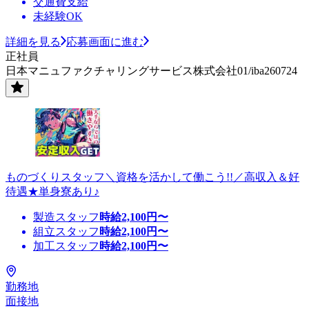
交通費支給
未経験OK
詳細を見る
応募画面に進む
正社員
日本マニュファクチャリングサービス株式会社01/iba260724
ものづくりスタッフ＼資格を活かして働こう!!／高収入＆好
待遇★単身寮あり♪
製造スタッフ
時給
2,100
円〜
組立スタッフ
時給
2,100
円〜
加工スタッフ
時給
2,100
円〜
勤務地
面接地