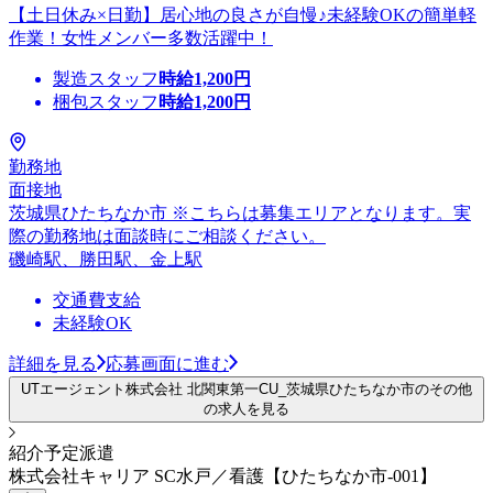
【土日休み×日勤】居心地の良さが自慢♪未経験OKの簡単軽
作業！女性メンバー多数活躍中！
製造スタッフ
時給
1,200
円
梱包スタッフ
時給
1,200
円
勤務地
面接地
茨城県ひたちなか市 ※こちらは募集エリアとなります。実
際の勤務地は面談時にご相談ください。
磯崎駅、勝田駅、金上駅
交通費支給
未経験OK
詳細を見る
応募画面に進む
UTエージェント株式会社 北関東第一CU_茨城県ひたちなか市のその他
の求人を見る
紹介予定派遣
株式会社キャリア SC水戸／看護【ひたちなか市-001】