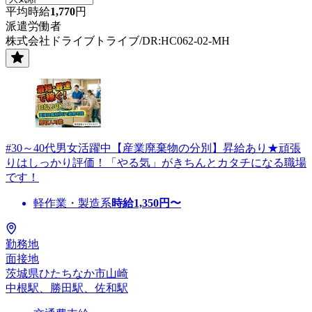
平均時給
1,770
円
派遣労働者
株式会社ドライブトライブ/DR:HC062-02-MH
#30～40代男女活躍中【産業廃棄物の分別】昇給あり★頑張
りはしっかり評価！「やる気」がきちんとカタチになる職場
です！
軽作業・製造系
時給
1,350
円〜
勤務地
面接地
茨城県ひたちなか市山崎
中根駅、勝田駅、佐和駅