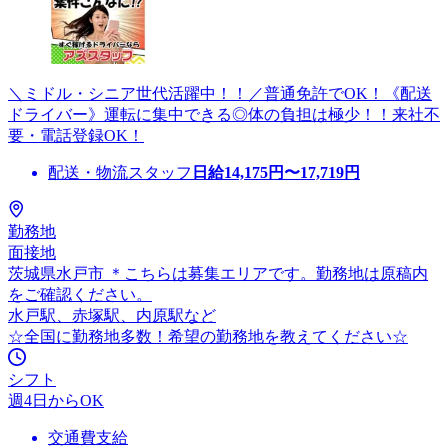
＼ミドル・シニア世代活躍中！！／普通免許でOK！《配送
ドライバー》運転に集中できる◎体の負担は極少！！来社不
要・電話登録OK！
配送・物流スタッフ
日給
14,175
円〜
17,719
円
勤務地
面接地
茨城県水戸市 ＊こちらは募集エリアです。勤務地は原稿内
をご確認ください。
水戸駅、赤塚駅、内原駅など
☆全国に勤務地多数！希望の勤務地を教えてください☆
シフト
週4日からOK
交通費支給