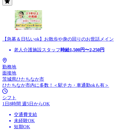
【急募＆日払いok】お散歩や身の回りのお世話メイン
老人介護施設スタッフ
時給
1,500
円〜
2,250
円
勤務地
面接地
茨城県ひたちなか市
ひたちなか市内に多数！＜駅チカ・車通勤okも有＞
シフト
1日8時間 週5日からOK
交通費支給
未経験OK
短期OK