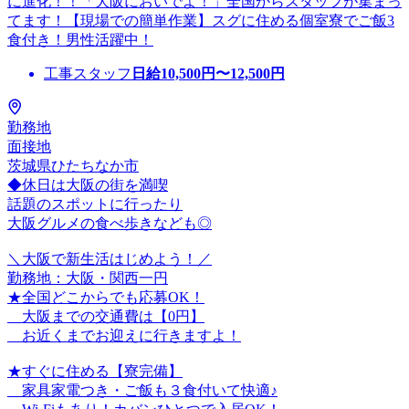
に進化！！「大阪においでよ！」全国からスタッフが集まっ
てます！【現場での簡単作業】スグに住める個室寮でご飯3
食付き！男性活躍中！
工事スタッフ
日給
10,500
円〜
12,500
円
勤務地
面接地
茨城県ひたちなか市
◆休日は大阪の街を満喫
話題のスポットに行ったり
大阪グルメの食べ歩きなども◎
＼大阪で新生活はじめよう！／
勤務地：大阪・関西一円
★全国どこからでも応募OK！
大阪までの交通費は【0円】
お近くまでお迎えに行きますよ！
★すぐに住める【寮完備】
家具家電つき・ご飯も３食付いて快適♪