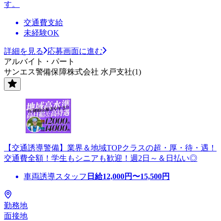
す。
交通費支給
未経験OK
詳細を見る
応募画面に進む
アルバイト・パート
サンエス警備保障株式会社 水戸支社(1)
【交通誘導警備】業界＆地域TOPクラスの超・厚・待・遇！
交通費全額！学生もシニアも歓迎！週2日～＆日払い◎
車両誘導スタッフ
日給
12,000
円〜
15,500
円
勤務地
面接地