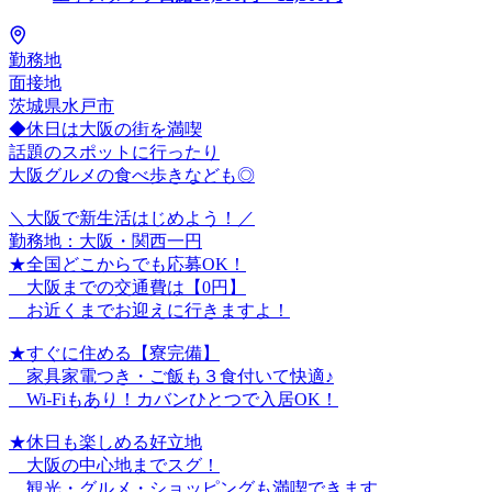
勤務地
面接地
茨城県水戸市
◆休日は大阪の街を満喫
話題のスポットに行ったり
大阪グルメの食べ歩きなども◎
＼大阪で新生活はじめよう！／
勤務地：大阪・関西一円
★全国どこからでも応募OK！
大阪までの交通費は【0円】
お近くまでお迎えに行きますよ！
★すぐに住める【寮完備】
家具家電つき・ご飯も３食付いて快適♪
Wi-Fiもあり！カバンひとつで入居OK！
★休日も楽しめる好立地
大阪の中心地までスグ！
観光・グルメ・ショッピングも満喫できます。