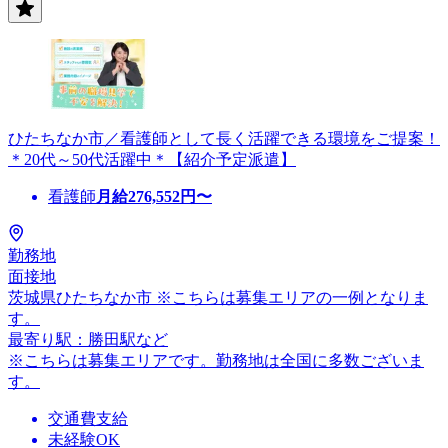
ひたちなか市／看護師として長く活躍できる環境をご提案！
＊20代～50代活躍中＊【紹介予定派遣】
看護師
月給
276,552
円〜
勤務地
面接地
茨城県ひたちなか市 ※こちらは募集エリアの一例となりま
す。
最寄り駅：勝田駅など
※こちらは募集エリアです。勤務地は全国に多数ございま
す。
交通費支給
未経験OK