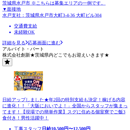
茨城県水戸市 ※こちらは募集エリアの一例です。
▼面接地
水戸支社：茨城県水戸市大町3-4-36 大町ビル304
交通費支給
未経験OK
詳細を見る
応募画面に進む
アルバイト・パート
株式会社創新★茨城県内どこでもお迎えいきます★
日給アップしました★年2回の特別支給も決定！稼げる内容
に進化！！「大阪においでよ！」全国からスタッフが集まっ
てます！【現場での簡単作業】スグに住める個室寮でご飯3
食付き！男性活躍中！
工事スタッフ
日給
10,500
円〜
12,500
円