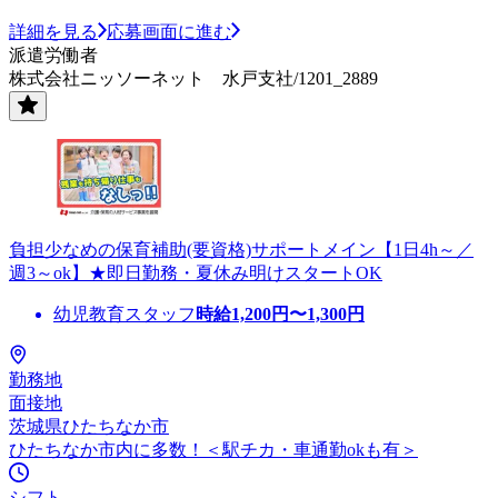
詳細を見る
応募画面に進む
派遣労働者
株式会社ニッソーネット 水戸支社/1201_2889
負担少なめの保育補助(要資格)サポートメイン【1日4h～／
週3～ok】★即日勤務・夏休み明けスタートOK
幼児教育スタッフ
時給
1,200
円〜
1,300
円
勤務地
面接地
茨城県ひたちなか市
ひたちなか市内に多数！＜駅チカ・車通勤okも有＞
シフト