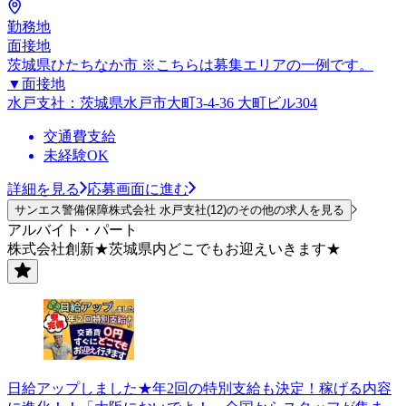
勤務地
面接地
茨城県ひたちなか市 ※こちらは募集エリアの一例です。
▼面接地
水戸支社：茨城県水戸市大町3-4-36 大町ビル304
交通費支給
未経験OK
詳細を見る
応募画面に進む
サンエス警備保障株式会社 水戸支社(12)のその他の求人を見る
アルバイト・パート
株式会社創新★茨城県内どこでもお迎えいきます★
日給アップしました★年2回の特別支給も決定！稼げる内容