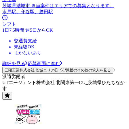
茨城県結城市 ※当案件はエリアでの募集となります。
水戸駅、守谷駅、勝田駅
シフト
1日7.5時間 週5日からOK
交通費支給
未経験OK
まかないあり
詳細を見る
応募画面に進む
三陽工業株式会社 茨城エリア③_S1/派栃のその他の求人を見る
派遣労働者
UTエージェント株式会社 北関東第一CU_茨城県ひたちなか
市