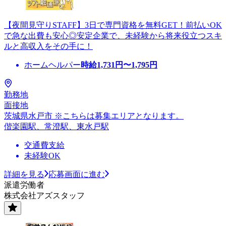
【夜間見守りSTAFF】3日で専門資格を無料GET！前払いOK
で急な出費も安心◎安定企業で、未経験から将来役立つスキ
ルと高収入をその手に！
ホームヘルパー
時給
1,731
円〜
1,795
円
勤務地
面接地
茨城県水戸市 ※こちらは募集エリアとなります。
偕楽園駅、常澄駅、東水戸駅
交通費支給
未経験OK
詳細を見る
応募画面に進む
派遣労働者
株式会社アズスタッフ