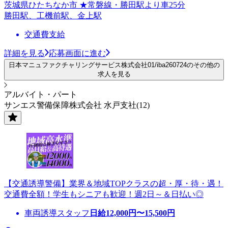
茨城県ひたちなか市 ★常磐線・勝田駅より車25分
勝田駅、工機前駅、金上駅
交通費支給
詳細を見る
応募画面に進む
日本マニュファクチャリングサービス株式会社01/iba260724のその他の
求人を見る
アルバイト・パート
サンエス警備保障株式会社 水戸支社(12)
【交通誘導警備】業界＆地域TOPクラスの超・厚・待・遇！
交通費全額！学生もシニアも歓迎！週2日～＆日払い◎
車両誘導スタッフ
日給
12,000
円〜
15,500
円