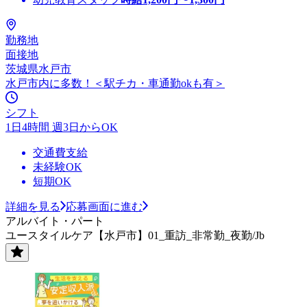
勤務地
面接地
茨城県水戸市
水戸市内に多数！＜駅チカ・車通勤okも有＞
シフト
1日4時間 週3日からOK
交通費支給
未経験OK
短期OK
詳細を見る
応募画面に進む
アルバイト・パート
ユースタイルケア【水戸市】01_重訪_非常勤_夜勤/Jb