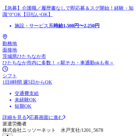
【急募】介護職／履歴書なしで即応募＆スグ開始！経験・知
識"0"OK【日払いOK】
施設・サービス系
時給
1,500
円〜
2,250
円
勤務地
面接地
茨城県ひたちなか市
ひたちなか市内に多数！＜駅チカ・車通勤okも有＞
シフト
1日8時間 週5日からOK
交通費支給
未経験OK
短期OK
詳細を見る
応募画面に進む
派遣労働者
株式会社ニッソーネット 水戸支社/1201_5678