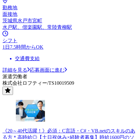
勤務地
面接地
茨城県水戸市宮町
水戸駅、偕楽園駅、常陸青柳駅
シフト
1日7.5時間からOK
交通費支給
詳細を見る
応募画面に進む
派遣労働者
株式会社ロフティー/TS10019509
《20～40代活躍！》必須：C言語・C#・VB.netのスキルのあ
る方＊高時給◎【土日祝休み×経験者募集】時給1600円のソ