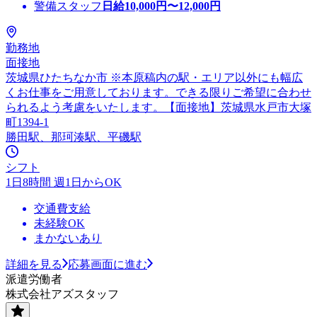
警備スタッフ
日給
10,000
円〜
12,000
円
勤務地
面接地
茨城県ひたちなか市 ※本原稿内の駅・エリア以外にも幅広
くお仕事をご用意しております。できる限りご希望に合わせ
られるよう考慮をいたします。【面接地】茨城県水戸市大塚
町1394-1
勝田駅、那珂湊駅、平磯駅
シフト
1日8時間 週1日からOK
交通費支給
未経験OK
まかないあり
詳細を見る
応募画面に進む
派遣労働者
株式会社アズスタッフ