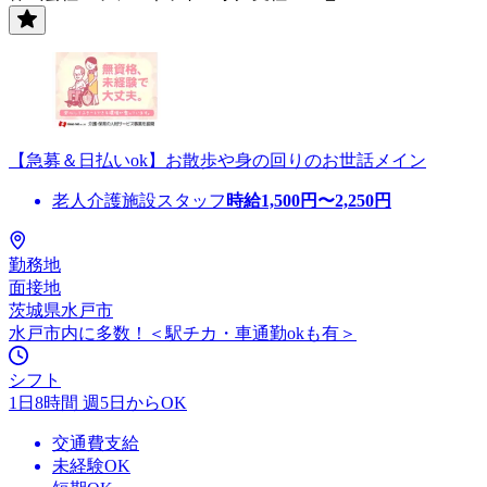
【急募＆日払いok】お散歩や身の回りのお世話メイン
老人介護施設スタッフ
時給
1,500
円〜
2,250
円
勤務地
面接地
茨城県水戸市
水戸市内に多数！＜駅チカ・車通勤okも有＞
シフト
1日8時間 週5日からOK
交通費支給
未経験OK