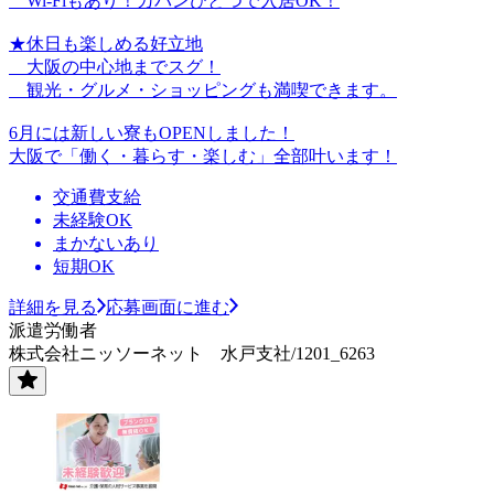
Wi-Fiもあり！カバンひとつで入居OK！
★休日も楽しめる好立地
大阪の中心地までスグ！
観光・グルメ・ショッピングも満喫できます。
6月には新しい寮もOPENしました！
大阪で「働く・暮らす・楽しむ」全部叶います！
交通費支給
未経験OK
まかないあり
短期OK
詳細を見る
応募画面に進む
派遣労働者
株式会社ニッソーネット 水戸支社/1201_6263