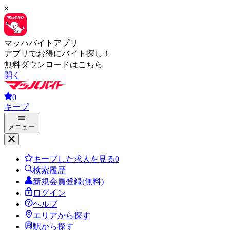
×
マッハバイトアプリ
アプリでお得にバイト探し！
無料ダウンロードはこちら
開く
0
キープ
メニュー
キープした求人を見る
0
検索履歴
新規会員登録(無料)
ログイン
ヘルプ
エリアから探す
駅から探す