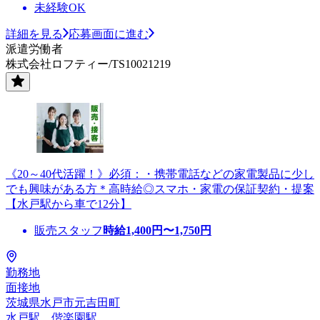
未経験OK
詳細を見る
応募画面に進む
派遣労働者
株式会社ロフティー/TS10021219
《20～40代活躍！》必須：・携帯電話などの家電製品に少し
でも興味がある方＊高時給◎スマホ・家電の保証契約・提案
【水戸駅から車で12分】
販売スタッフ
時給
1,400
円〜
1,750
円
勤務地
面接地
茨城県水戸市元吉田町
水戸駅、偕楽園駅