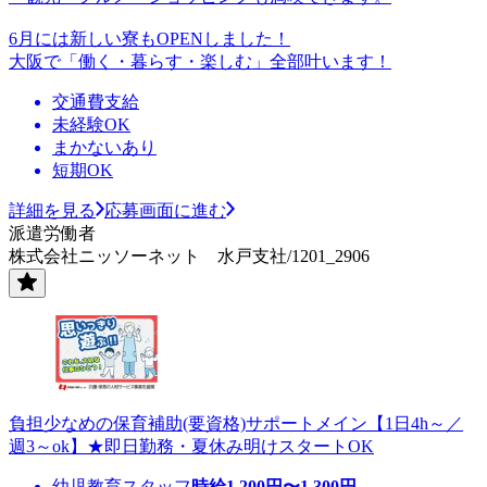
6月には新しい寮もOPENしました！
大阪で「働く・暮らす・楽しむ」全部叶います！
交通費支給
未経験OK
まかないあり
短期OK
詳細を見る
応募画面に進む
派遣労働者
株式会社ニッソーネット 水戸支社/1201_2906
負担少なめの保育補助(要資格)サポートメイン【1日4h～／
週3～ok】★即日勤務・夏休み明けスタートOK
幼児教育スタッフ
時給
1,200
円〜
1,300
円