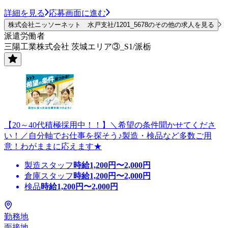
詳細を見る
応募画面に進む
株式会社ニッソーネット 水戸支社/1201_5678のその他の求人を見る
派遣労働者
三陽工業株式会社 茨城エリア③_S1/派栃
【20～40代積極採用中！！】＼希望の条件聞かせてくださ
い！／自分軸でお仕事を探そう♪製造・検品など多数ご用
意！わがままに応えます★
製造スタッフ
時給
1,200
円〜
2,000
円
倉庫スタッフ
時給
1,200
円〜
2,000
円
検品
時給
1,200
円〜
2,000
円
勤務地
面接地