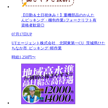
【日勤＆土日祝休み！】重機部品のかんた
んピッキング・梱包作業♪フォークリフト有
資格者歓迎◎
07月17日UP
UTエージェント株式会社 北関東第一CU_茨城県ひた
ちなか市_ピッキング･軽作業
時給1,250円〜