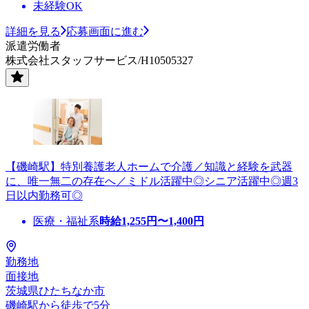
未経験OK
詳細を見る
応募画面に進む
派遣労働者
株式会社スタッフサービス/H10505327
【磯崎駅】特別養護老人ホームで介護／知識と経験を武器
に、唯一無二の存在へ／ミドル活躍中◎シニア活躍中◎週3
日以内勤務可◎
医療・福祉系
時給
1,255
円〜
1,400
円
勤務地
面接地
茨城県ひたちなか市
磯崎駅から徒歩で5分