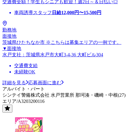
交通費全額！学生もシニアも歓迎！週2日～＆日払い◎
車両誘導スタッフ
日給
12,000
円〜
15,500
円
勤務地
面接地
茨城県ひたちなか市 ※こちらは募集エリアの一例です。
▼面接地
水戸支社：茨城県水戸市大町3-4-36 大町ビル304
交通費支給
未経験OK
詳細を見る
応募画面に進む
アルバイト・パート
シンテイ警備株式会社 水戸営業所 那珂湊・磯崎・中根(27)
エリア/A3203200116