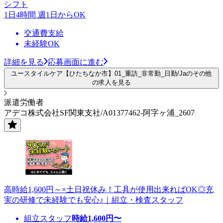
シフト
1日4時間 週1日からOK
交通費支給
未経験OK
詳細を見る
応募画面に進む
ユースタイルケア【ひたちなか市】01_重訪_非常勤_日勤/Jaのその他
の求人を見る
派遣労働者
アデコ株式会社SF関東支社/A01377462-阿字ヶ浦_2607
高時給1,600円～×土日祝休み！工具が使用出来ればOK◎充
実の研修で未経験でも安心♪｜組立・検査スタッフ
組立スタッフ
時給
1,600
円〜