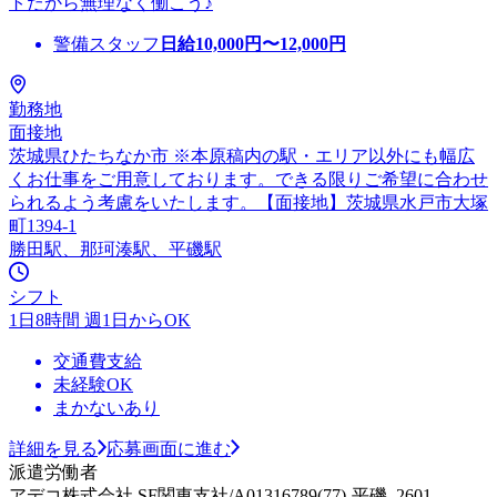
トだから無理なく働こう♪
警備スタッフ
日給
10,000
円〜
12,000
円
勤務地
面接地
茨城県ひたちなか市 ※本原稿内の駅・エリア以外にも幅広
くお仕事をご用意しております。できる限りご希望に合わせ
られるよう考慮をいたします。【面接地】茨城県水戸市大塚
町1394-1
勝田駅、那珂湊駅、平磯駅
シフト
1日8時間 週1日からOK
交通費支給
未経験OK
まかないあり
詳細を見る
応募画面に進む
派遣労働者
アデコ株式会社 SF関東支社/A01316789(77)-平磯_2601