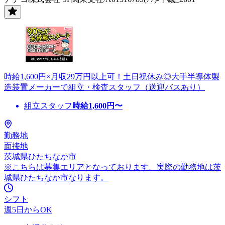
時給1,600円×月収29万円以上可！土日祝休み◎大手半導体製
造装置メーカーで組立・検査スタッフ（送迎バスあり）
組立スタッフ
時給
1,600
円〜
勤務地
面接地
茨城県ひたちなか市
※こちらは募集エリアとなっております。実際の勤務地は茨
城県ひたちなか市なります。
シフト
週5日からOK