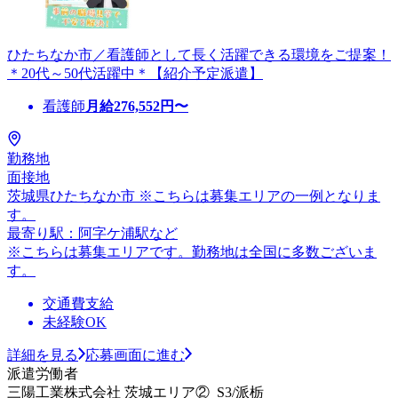
ひたちなか市／看護師として長く活躍できる環境をご提案！
＊20代～50代活躍中＊【紹介予定派遣】
看護師
月給
276,552
円〜
勤務地
面接地
茨城県ひたちなか市 ※こちらは募集エリアの一例となりま
す。
最寄り駅：阿字ケ浦駅など
※こちらは募集エリアです。勤務地は全国に多数ございま
す。
交通費支給
未経験OK
詳細を見る
応募画面に進む
派遣労働者
三陽工業株式会社 茨城エリア②_S3/派栃