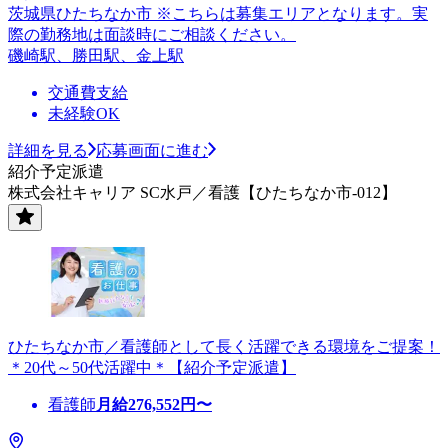
茨城県ひたちなか市 ※こちらは募集エリアとなります。実
際の勤務地は面談時にご相談ください。
磯崎駅、勝田駅、金上駅
交通費支給
未経験OK
詳細を見る
応募画面に進む
紹介予定派遣
株式会社キャリア SC水戸／看護【ひたちなか市-012】
ひたちなか市／看護師として長く活躍できる環境をご提案！
＊20代～50代活躍中＊【紹介予定派遣】
看護師
月給
276,552
円〜