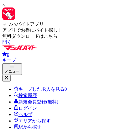
×
マッハバイトアプリ
アプリでお得にバイト探し！
無料ダウンロードはこちら
開く
0
キープ
メニュー
キープした求人を見る
0
検索履歴
新規会員登録(無料)
ログイン
ヘルプ
エリアから探す
駅から探す