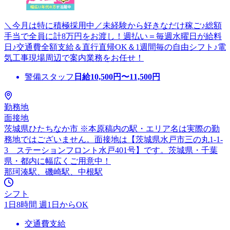
＼今月は特に積極採用中／未経験から好きなだけ稼ご♪総額
手当で全員に計8万円をお渡し！週払い＝毎週水曜日が給料
日♪交通費全額支給＆直行直帰OK＆1週間毎の自由シフト♪電
気工事現場周辺で案内業務をお任せ！
警備スタッフ
日給
10,500
円〜
11,500
円
勤務地
面接地
茨城県ひたちなか市 ※本原稿内の駅・エリア名は実際の勤
務地ではございません。面接地は【茨城県水戸市三の丸1-1-
3 ステーションフロント水戸401号】です。茨城県・千葉
県・都内に幅広くご用意中！
那珂湊駅、磯崎駅、中根駅
シフト
1日8時間 週1日からOK
交通費支給