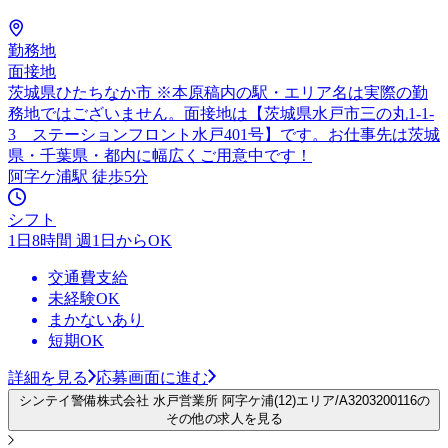
勤務地
面接地
茨城県ひたちなか市 ※本原稿内の駅・エリア名は実際の勤
務地ではございません。面接地は【茨城県水戸市三の丸1-1-
3 ステーションフロント水戸401号】です。お仕事先は茨城
県・千葉県・都内に幅広くご用意中です！
阿字ケ浦駅 徒歩5分
シフト
1日8時間 週1日からOK
交通費支給
未経験OK
まかないあり
短期OK
詳細を見る
応募画面に進む
シンテイ警備株式会社 水戸営業所 阿字ケ浦(12)エリア/A3203200116の
その他の求人を見る