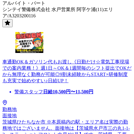
アルバイト・パート
シンテイ警備株式会社 水戸営業所 阿字ケ浦(11)エリ
ア/A3203200116
車通勤OK＆ガソリン代もお渡し《日勤だけ☆電気工事現場
での案内業務！》週1日～OK＆1週間毎のシフト提出でOKだ
から無理なく勤務が可能◎9割未経験からSTART×研修制度
も充実で始めやすい♪日給UP！
警備スタッフ
日給
10,500
円〜
11,500
円
勤務地
面接地
茨城県ひたちなか市 ※本原稿内の駅・エリア名は実際の勤
務地ではございません。面接地は【茨城県水戸市三の丸1-1-