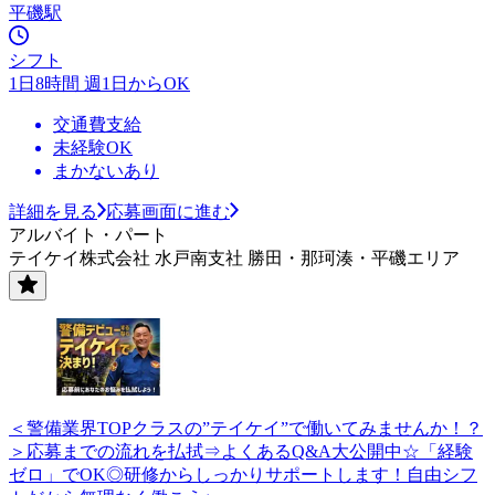
平磯駅
シフト
1日8時間 週1日からOK
交通費支給
未経験OK
まかないあり
詳細を見る
応募画面に進む
アルバイト・パート
テイケイ株式会社 水戸南支社 勝田・那珂湊・平磯エリア
＜警備業界TOPクラスの”テイケイ”で働いてみませんか！？
＞応募までの流れを払拭⇒よくあるQ&A大公開中☆「経験
ゼロ」でOK◎研修からしっかりサポートします！自由シフ