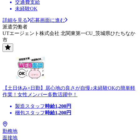
交通費支給
未経験OK
詳細を見る
応募画面に進む
派遣労働者
UTエージェント株式会社 北関東第一CU_茨城県ひたちなか
市
【土日休み×日勤】居心地の良さが自慢♪未経験OKの簡単軽
作業！女性メンバー多数活躍中！
製造スタッフ
時給
1,200
円
梱包スタッフ
時給
1,200
円
勤務地
面接地