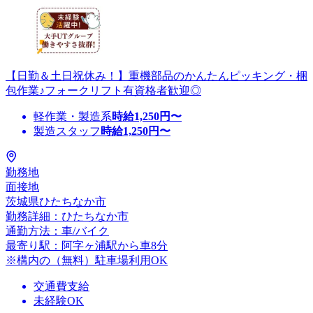
【日勤＆土日祝休み！】重機部品のかんたんピッキング・梱
包作業♪フォークリフト有資格者歓迎◎
軽作業・製造系
時給
1,250
円〜
製造スタッフ
時給
1,250
円〜
勤務地
面接地
茨城県ひたちなか市
勤務詳細：ひたちなか市
通勤方法：車/バイク
最寄り駅：阿字ヶ浦駅から車8分
※構内の（無料）駐車場利用OK
交通費支給
未経験OK