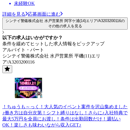
未経験OK
詳細を見る
応募画面に進む
シンテイ警備株式会社 水戸営業所 阿字ケ浦(14)エリア/A3203200116の
その他の求人を見る
以下の求人はいかがですか？
条件を緩めてヒットした求人情報をピックアップ
アルバイト・パート
シンテイ警備株式会社 水戸営業所 平磯(11)エリ
ア/A3203200116
！ちゅうも～っく！大人気のイベント案件を沢山集めました
♪働き方は自分次第！シフト縛りはなし！さらに♪入社特典で
最大5万円を全員にお渡し！条件は出勤回数だけ！週払い
OK！楽しさも味わいながら収入GET♪