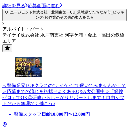
詳細を見る
応募画面に進む
UTエージェント株式会社 北関東第一CU_茨城県ひたちなか市_ピッキ
ング･軽作業のその他の求人を見る
アルバイト・パート
テイケイ株式会社 水戸南支社 阿字ケ浦・金上・高田の鉄橋
エリア
＜警備業界TOPクラスの”テイケイ”で働いてみませんか！？
＞応募までの流れを払拭⇒よくあるQ&A大公開中☆「経験
ゼロ」でOK◎研修からしっかりサポートします！自由シフ
トだから無理なく働こう♪
警備スタッフ
日給
10,000
円〜
12,000
円