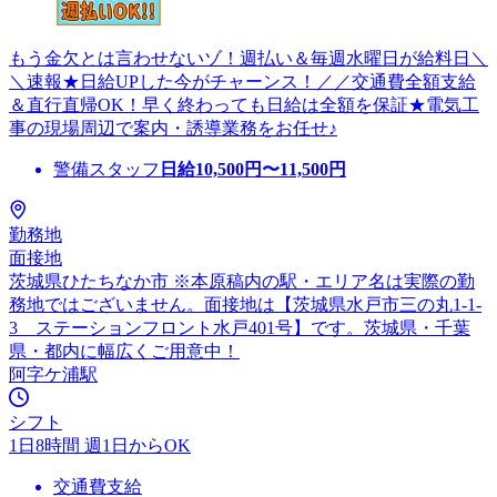
もう金欠とは言わせないゾ！週払い＆毎週水曜日が給料日＼
＼速報★日給UPした今がチャーンス！／／交通費全額支給
＆直行直帰OK！早く終わっても日給は全額を保証★電気工
事の現場周辺で案内・誘導業務をお任せ♪
警備スタッフ
日給
10,500
円〜
11,500
円
勤務地
面接地
茨城県ひたちなか市 ※本原稿内の駅・エリア名は実際の勤
務地ではございません。面接地は【茨城県水戸市三の丸1-1-
3 ステーションフロント水戸401号】です。茨城県・千葉
県・都内に幅広くご用意中！
阿字ケ浦駅
シフト
1日8時間 週1日からOK
交通費支給