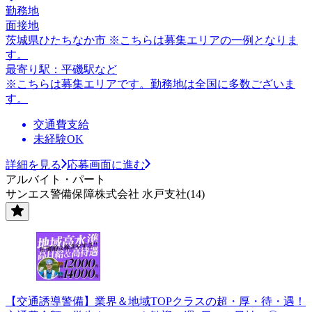
勤務地
面接地
茨城県ひたちなか市 ※こちらは募集エリアの一例となりま
す。
最寄り駅：平磯駅など
※こちらは募集エリアです。勤務地は全国に多数ございま
す。
交通費支給
未経験OK
詳細を見る
応募画面に進む
アルバイト・パート
サンエス警備保障株式会社 水戸支社(14)
【交通誘導警備】業界＆地域TOPクラスの超・厚・待・遇！