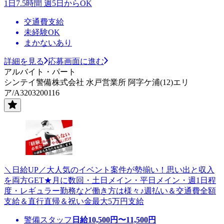
1日7.5時間 週5日からOK
交通費支給
未経験OK
まかないあり
詳細を見る
応募画面に進む
アルバイト・パート
シンテイ警備株式会社 水戸営業所 阿字ケ浦(12)エリ
ア/A3203200116
＼日給UP／大人気のイベント案件が勢揃い！思い出と収入
を両方GET★月に数回・土日メイン・平日メイン・週1日程
度・レギュラー勤務など働き方は様々♪週払い＆交通費全額
支給＆直行直帰＆祝い金最大5万円支給
警備スタッフ
日給
10,500
円〜
11,500
円