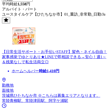
平均時給
1,558
円
アルバイト・パート
ユースタイルケア【ひたちなか市】01_重訪_非常勤_日勤/Ja
【日常生活サポート・お手伝いSTAFF】髪色・ネイル自由！
家事感覚でゆとりあり★LINEで即相談できる→安心！週1～
＆残業なしで私生活両立◎
ホームヘルパー
時給
1,410
円
勤務地
面接地
茨城県ひたちなか市 ※こちらは募集エリアとなります。
常陸青柳駅、常陸津田駅、阿字ケ浦駅