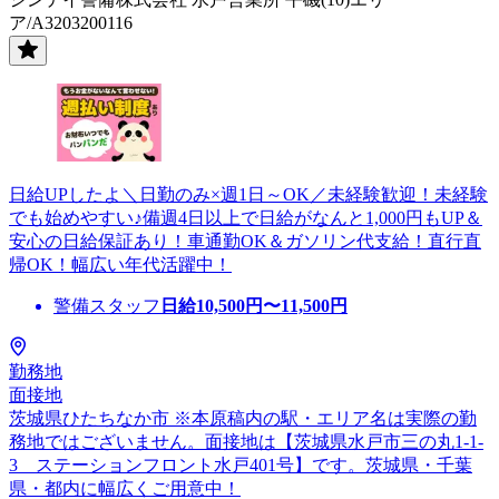
ア/A3203200116
日給UPしたよ＼日勤のみ×週1日～OK／未経験歓迎！未経験
でも始めやすい♪備週4日以上で日給がなんと1,000円もUP＆
安心の日給保証あり！車通勤OK＆ガソリン代支給！直行直
帰OK！幅広い年代活躍中！
警備スタッフ
日給
10,500
円〜
11,500
円
勤務地
面接地
茨城県ひたちなか市 ※本原稿内の駅・エリア名は実際の勤
務地ではございません。面接地は【茨城県水戸市三の丸1-1-
3 ステーションフロント水戸401号】です。茨城県・千葉
県・都内に幅広くご用意中！