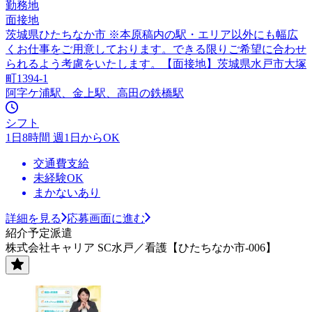
勤務地
面接地
茨城県ひたちなか市 ※本原稿内の駅・エリア以外にも幅広
くお仕事をご用意しております。できる限りご希望に合わせ
られるよう考慮をいたします。【面接地】茨城県水戸市大塚
町1394-1
阿字ケ浦駅、金上駅、高田の鉄橋駅
シフト
1日8時間 週1日からOK
交通費支給
未経験OK
まかないあり
詳細を見る
応募画面に進む
紹介予定派遣
株式会社キャリア SC水戸／看護【ひたちなか市-006】