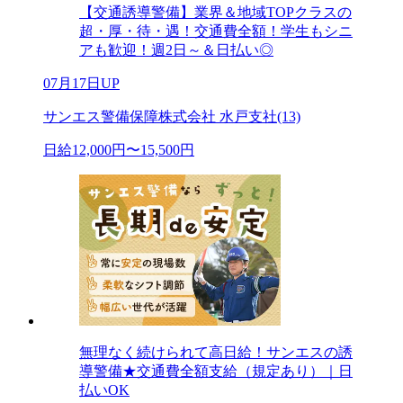
【交通誘導警備】業界＆地域TOPクラスの
超・厚・待・遇！交通費全額！学生もシニ
アも歓迎！週2日～＆日払い◎
07月17日UP
サンエス警備保障株式会社 水戸支社(13)
日給12,000円〜15,500円
無理なく続けられて高日給！サンエスの誘
導警備★交通費全額支給（規定あり）｜日
払いOK