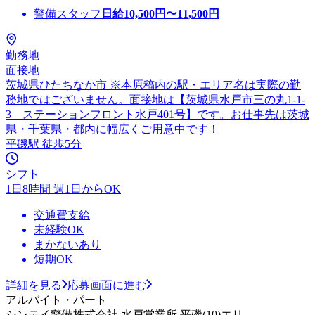
警備スタッフ
日給
10,500
円〜
11,500
円
勤務地
面接地
茨城県ひたちなか市 ※本原稿内の駅・エリア名は実際の勤
務地ではございません。面接地は【茨城県水戸市三の丸1-1-
3 ステーションフロント水戸401号】です。お仕事先は茨城
県・千葉県・都内に幅広くご用意中です！
平磯駅 徒歩5分
シフト
1日8時間 週1日からOK
交通費支給
未経験OK
まかないあり
短期OK
詳細を見る
応募画面に進む
アルバイト・パート
シンテイ警備株式会社 水戸営業所 平磯(10)エリ