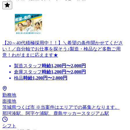
【20～40代積極採用中！！】＼希望の条件聞かせてくださ
い！／自分軸でお仕事を探そう♪製造・検品など多数ご用
意！わがままに応えます★
製造スタッフ
時給
1,200
円〜
2,000
円
倉庫スタッフ
時給
1,200
円〜
2,000
円
検品
時給
1,200
円〜
2,000
円
勤務地
面接地
茨城県つくば市 ※当案件はエリアでの募集となります。
那珂湊駅、阿字ケ浦駅、鹿島サッカースタジアム駅
シフト