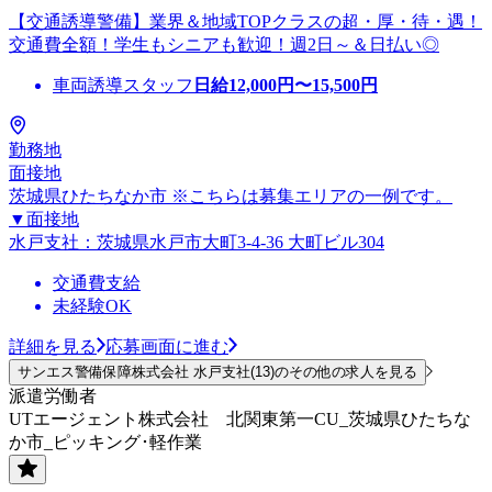
【交通誘導警備】業界＆地域TOPクラスの超・厚・待・遇！
交通費全額！学生もシニアも歓迎！週2日～＆日払い◎
車両誘導スタッフ
日給
12,000
円〜
15,500
円
勤務地
面接地
茨城県ひたちなか市 ※こちらは募集エリアの一例です。
▼面接地
水戸支社：茨城県水戸市大町3-4-36 大町ビル304
交通費支給
未経験OK
詳細を見る
応募画面に進む
サンエス警備保障株式会社 水戸支社(13)のその他の求人を見る
派遣労働者
UTエージェント株式会社 北関東第一CU_茨城県ひたちな
か市_ピッキング･軽作業