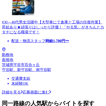
#30～40代男女活躍中【大型車にて倉庫と工場の往復作業】
昇給あり★頑張りはしっかり評価！「やる気」がきちんとカ
タチになる職場です！
配送・物流スタッフ
時給
1,700
円〜
勤務地
面接地
茨城県守谷市百合ヶ丘
守谷駅、新守谷駅、南守谷駅
交通費支給
未経験OK
詳細を見る
応募画面に進む
同一路線の人気駅からバイトを探す