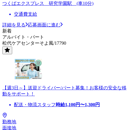
つくばエクスプレス 研究学園駅 (車10分)
交通費支給
詳細を見る
応募画面に進む
新着
アルバイト・パート
松代ケアセンターそよ風/17790
【週3日～】送迎ドライバー/パート募集！お客様の安全な移
動をサポート！
配送・物流スタッフ
時給
1,100
円〜
1,300
円
勤務地
面接地