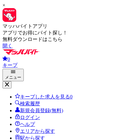
×
マッハバイトアプリ
アプリでお得にバイト探し！
無料ダウンロードはこちら
開く
0
キープ
メニュー
キープした求人を見る
0
検索履歴
新規会員登録(無料)
ログイン
ヘルプ
エリアから探す
駅から探す