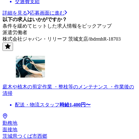
交通費支給
詳細を見る
応募画面に進む
以下の求人はいかがですか？
条件を緩めてヒットした求人情報をピックアップ
派遣労働者
株式会社ジャパン・リリーフ 茨城支店/ibdrmhR-18703
庭木や植木の剪定作業 ・整枝等のメンテナンス ・作業後の
清掃
配送・物流スタッフ
時給
1,400
円〜
勤務地
面接地
茨城県つくば市西郷