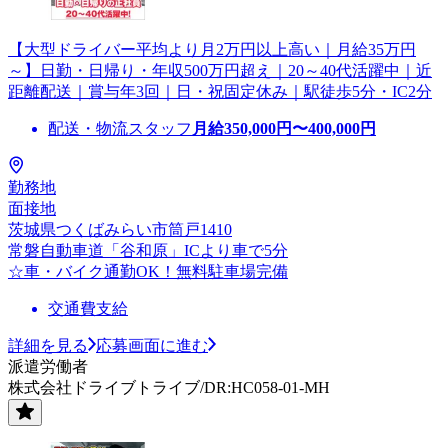
【大型ドライバー平均より月2万円以上高い｜月給35万円
～】日勤・日帰り・年収500万円超え｜20～40代活躍中｜近
距離配送｜賞与年3回｜日・祝固定休み｜駅徒歩5分・IC2分
配送・物流スタッフ
月給
350,000
円〜
400,000
円
勤務地
面接地
茨城県つくばみらい市筒戸1410
常磐自動車道「谷和原」ICより車で5分
☆車・バイク通勤OK！無料駐車場完備
交通費支給
詳細を見る
応募画面に進む
派遣労働者
株式会社ドライブトライブ/DR:HC058-01-MH