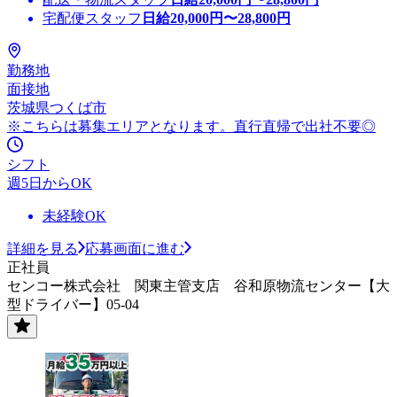
宅配便スタッフ
日給
20,000
円〜
28,800
円
勤務地
面接地
茨城県つくば市
※こちらは募集エリアとなります。直行直帰で出社不要◎
シフト
週5日からOK
未経験OK
詳細を見る
応募画面に進む
正社員
センコー株式会社 関東主管支店 谷和原物流センター【大
型ドライバー】05-04