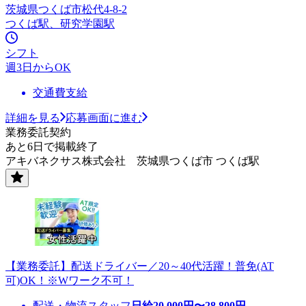
茨城県つくば市松代4-8-2
つくば駅、研究学園駅
シフト
週3日からOK
交通費支給
詳細を見る
応募画面に進む
業務委託契約
あと6日で掲載終了
アキバネクサス株式会社 茨城県つくば市 つくば駅
【業務委託】配送ドライバー／20～40代活躍！普免(AT
可)OK！※Wワーク不可！
配送・物流スタッフ
日給
20,000
円〜
28,800
円