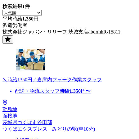
検索結果
1
件
平均時給
1,350
円
派遣労働者
株式会社ジャパン・リリーフ 茨城支店/ibdrmhR-15811
＼時給1350円／倉庫内フォーク作業スタッフ
配送・物流スタッフ
時給
1,350
円〜
勤務地
面接地
茨城県つくば市谷田部
つくばエクスプレス みどりの駅(車10分)