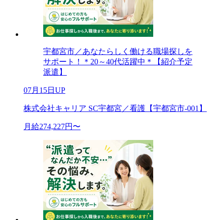
宇都宮市／あなたらしく働ける職場探しを
サポート！＊20～40代活躍中＊【紹介予定
派遣】
07月15日UP
株式会社キャリア SC宇都宮／看護【宇都宮市-001】
月給274,227円〜