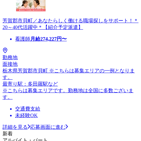
芳賀郡市貝町／あなたらしく働ける職場探しをサポート！＊
20～40代活躍中＊【紹介予定派遣】
看護師
月給
274,227
円〜
勤務地
面接地
栃木県芳賀郡市貝町 ※こちらは募集エリアの一例となりま
す。
最寄り駅：多田羅駅など
※こちらは募集エリアです。勤務地は全国に多数ございま
す。
交通費支給
未経験OK
詳細を見る
応募画面に進む
新着
アルバイト・パート