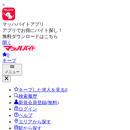
×
マッハバイトアプリ
アプリでお得にバイト探し！
無料ダウンロードはこちら
開く
0
キープ
メニュー
キープした求人を見る
0
検索履歴
新規会員登録(無料)
ログイン
ヘルプ
エリアから探す
駅から探す