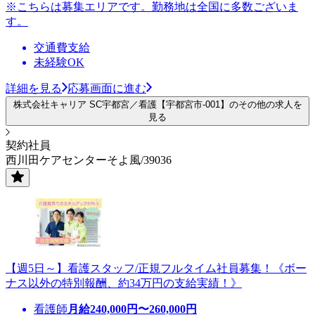
※こちらは募集エリアです。勤務地は全国に多数ございま
す。
交通費支給
未経験OK
詳細を見る
応募画面に進む
株式会社キャリア SC宇都宮／看護【宇都宮市-001】のその他の求人を
見る
契約社員
西川田ケアセンターそよ風/39036
【週5日～】看護スタッフ/正規フルタイム社員募集！《ボー
ナス以外の特別報酬、約34万円の支給実績！》
看護師
月給
240,000
円〜
260,000
円