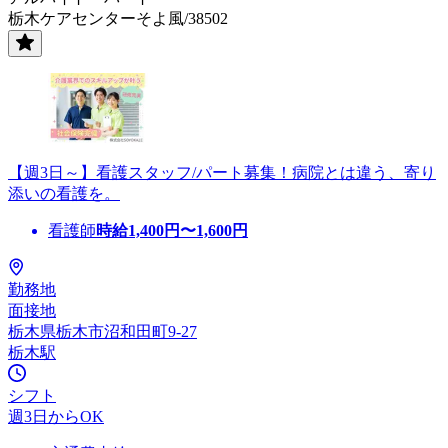
栃木ケアセンターそよ風/38502
【週3日～】看護スタッフ/パート募集！病院とは違う、寄り
添いの看護を。
看護師
時給
1,400
円〜
1,600
円
勤務地
面接地
栃木県栃木市沼和田町9-27
栃木駅
シフト
週3日からOK