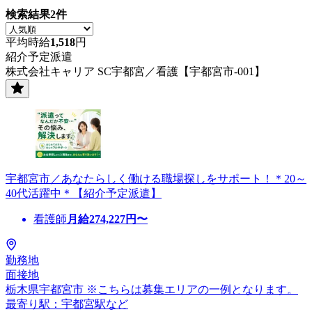
検索結果
2
件
平均時給
1,518
円
紹介予定派遣
株式会社キャリア SC宇都宮／看護【宇都宮市-001】
宇都宮市／あなたらしく働ける職場探しをサポート！＊20～
40代活躍中＊【紹介予定派遣】
看護師
月給
274,227
円〜
勤務地
面接地
栃木県宇都宮市 ※こちらは募集エリアの一例となります。
最寄り駅：宇都宮駅など