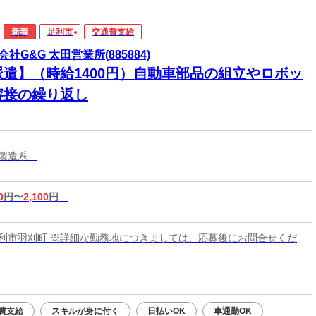
新着
足利市
交通費支給
会社G&G 太田営業所(885884)
派遣】（時給1400円）自動車部品の組立やロボッ
溶接の繰り返し
・製造系
0
円〜
2,100
円
利市羽刈町 ※詳細な勤務地につきましては、応募後にお問合せくだ
費支給
スキルが身に付く
日払いOK
車通勤OK