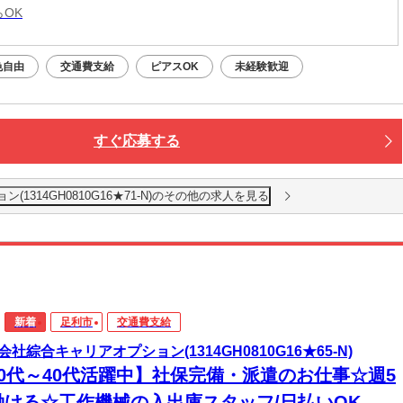
らOK
色自由
交通費支給
ピアスOK
未経験歓迎
すぐ応募する
1314GH0810G16★71-N)のその他の求人を見る
新着
足利市
交通費支給
会社綜合キャリアオプション(1314GH0810G16★65-N)
20代～40代活躍中】社保完備・派遣のお仕事☆週5
働ける☆工作機械の入出庫スタッフ/日払いOK