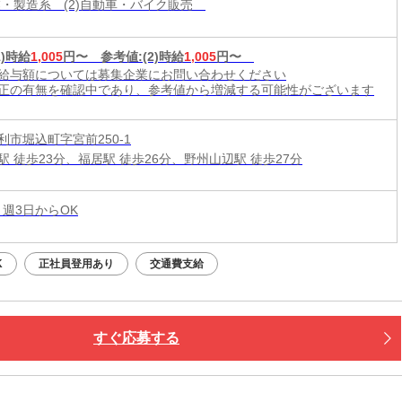
作業・製造系 (2)自動車・バイク販売
1)時給
1,005
円〜
参考値:
(2)時給
1,005
円〜
給与額については募集企業にお問い合わせください
正の有無を確認中であり、参考値から増減する可能性がございます
利市堀込町字宮前250-1
駅 徒歩23分、福居駅 徒歩26分、野州山辺駅 徒歩27分
 週3日からOK
K
正社員登用あり
交通費支給
すぐ応募する