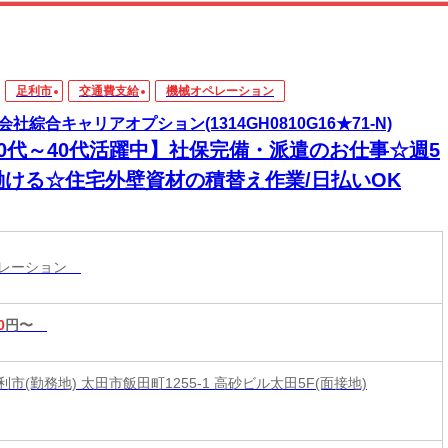
足利市
交通費支給
機械オペレーション
会社綜合キャリアオプション(1314GH0810G16★71-N)
20代～40代活躍中】社保完備・派遣のお仕事☆週5
働ける☆住宅外壁資材の積替え作業/日払いOK
ペレーション
0
円〜
市(勤務地) 太田市飯田町1255-1 高砂ビル太田5F(面接地)