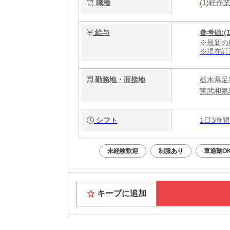
職種
(1)軽
給与
参考値:
(
※最新の
※現在訂
勤務地・面接地
栃木県足
東武和泉
シフト
1日3時間
未経験歓迎
制服あり
車通勤O
キープに追加