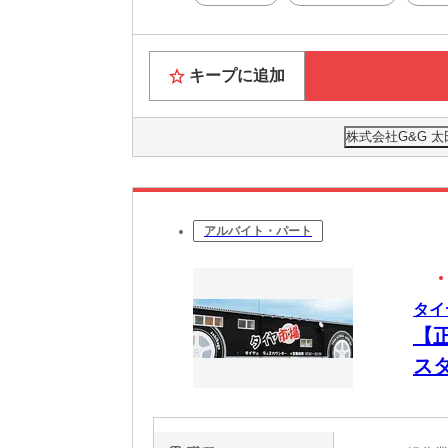
キープに追加
株式会社G&G 太
アルバイト・パート
タイ
【
ス