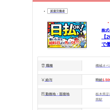
派遣労働者
株式
【
で
職種
機械オ
給与
時給
1,50
勤務地・面接地
栃木県足利
県駅