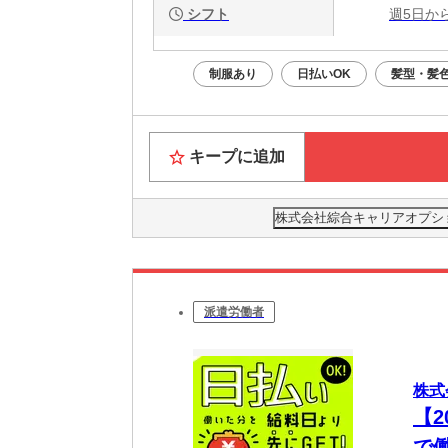
シフト
週5日か
制服あり
日払いOK
髪型・髪
キープに追加
株式会社綜合キャリアオプション(
派遣労働者
株式
【
で