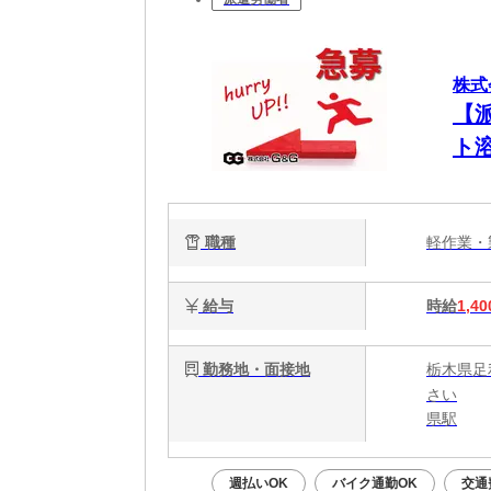
株式
【
ト
職種
軽作業
給与
時給
1,40
勤務地・面接地
栃木県足
さい
県駅
週払いOK
バイク通勤OK
交通