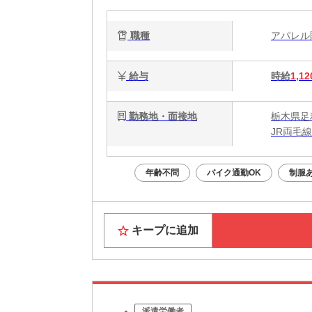
職種
アパレ
給与
時給
1,12
勤務地・面接地
栃木県足
JR両毛
年齢不問
バイク通勤OK
制服
キープに追加
派遣労働者