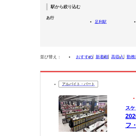
駅から絞り込む
あ行
足利駅
並び替え：
おすすめ
新着順
高収入
勤務
アルバイト・パート
スケ
20
フ