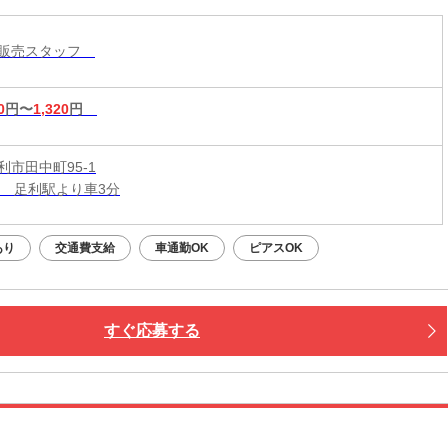
ル販売スタッフ
0
円〜
1,320
円
利市田中町95-1
線 足利駅より車3分
あり
交通費支給
車通勤OK
ピアスOK
すぐ応募する