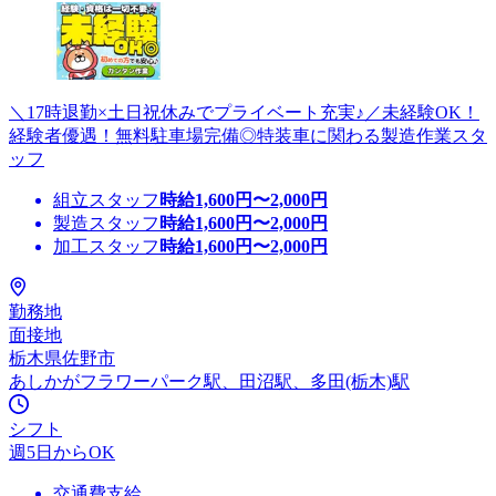
＼17時退勤×土日祝休みでプライベート充実♪／未経験OK！
経験者優遇！無料駐車場完備◎特装車に関わる製造作業スタ
ッフ
組立スタッフ
時給
1,600
円〜
2,000
円
製造スタッフ
時給
1,600
円〜
2,000
円
加工スタッフ
時給
1,600
円〜
2,000
円
勤務地
面接地
栃木県佐野市
あしかがフラワーパーク駅、田沼駅、多田(栃木)駅
シフト
週5日からOK
交通費支給