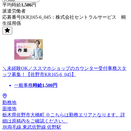
平均時給
1,586
円
派遣労働者
応募番号[KR]165-6_045：株式会社セントラルサービス 桐
生採用係
＼未経験OK／ススマホショップのカウンター受付事務スタ
ッフ募集！【佐野市KR165-6_045】
一般事務
時給
1,500
円
勤務地
面接地
栃木県佐野市大橋町 ※こちらは勤務エリアとなります。詳
細は原稿内をご確認ください。
JR両毛線 東武佐野線 佐野駅