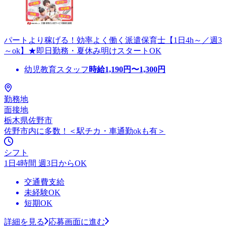
パートより稼げる！効率よく働く派遣保育士【1日4h～／週3
～ok】★即日勤務・夏休み明けスタートOK
幼児教育スタッフ
時給
1,190
円〜
1,300
円
勤務地
面接地
栃木県佐野市
佐野市内に多数！＜駅チカ・車通勤okも有＞
シフト
1日4時間 週3日からOK
交通費支給
未経験OK
短期OK
詳細を見る
応募画面に進む