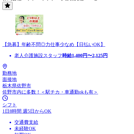
【急募】年齢不問◎力仕事少なめ【日払いOK】
老人介護施設スタッフ
時給
1,400
円〜
2,125
円
勤務地
面接地
栃木県佐野市
佐野市内に多数！＜駅チカ・車通勤okも有＞
シフト
1日8時間 週5日からOK
交通費支給
未経験OK