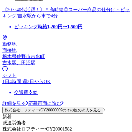
《20～40代活躍！》＊高時給◎スーパー商品の仕分け・ピッ
キング/吉水駅から車で4分
ピッキング
時給
1,200
円〜
1,500
円
勤務地
面接地
栃木県佐野市吉水町
吉水駅、田沼駅
シフト
1日4時間 週2日からOK
交通費支給
詳細を見る
応募画面に進む
株式会社ロフティー/OY20000009のその他の求人を見る
新着
派遣労働者
株式会社ロフティー/OY20001582