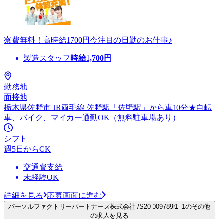
寮費無料！高時給1700円今注目の日勤のお仕事♪
製造スタッフ
時給
1,700
円
勤務地
面接地
栃木県佐野市 JR両毛線 佐野駅「佐野駅」から車10分★自転
車、バイク、マイカー通勤OK（無料駐車場あり）
シフト
週5日からOK
交通費支給
未経験OK
詳細を見る
応募画面に進む
パーソルファクトリーパートナーズ株式会社 /S20-009789r1_1のその他
の求人を見る