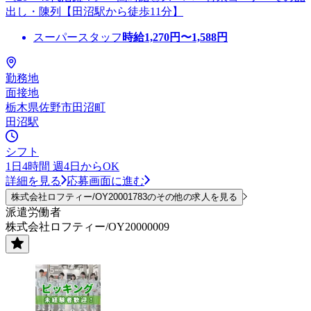
出し・陳列【田沼駅から徒歩11分】
スーパースタッフ
時給
1,270
円〜
1,588
円
勤務地
面接地
栃木県佐野市田沼町
田沼駅
シフト
1日4時間 週4日からOK
詳細を見る
応募画面に進む
株式会社ロフティー/OY20001783のその他の求人を見る
派遣労働者
株式会社ロフティー/OY20000009