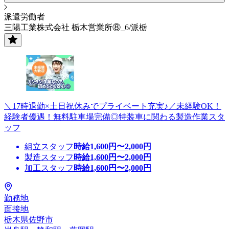
派遣労働者
三陽工業株式会社 栃木営業所⑧_6/派栃
＼17時退勤×土日祝休みでプライベート充実♪／未経験OK！
経験者優遇！無料駐車場完備◎特装車に関わる製造作業スタ
ッフ
組立スタッフ
時給
1,600
円〜
2,000
円
製造スタッフ
時給
1,600
円〜
2,000
円
加工スタッフ
時給
1,600
円〜
2,000
円
勤務地
面接地
栃木県佐野市