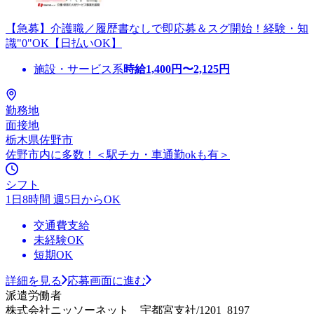
【急募】介護職／履歴書なしで即応募＆スグ開始！経験・知
識"0"OK【日払いOK】
施設・サービス系
時給
1,400
円〜
2,125
円
勤務地
面接地
栃木県佐野市
佐野市内に多数！＜駅チカ・車通勤okも有＞
シフト
1日8時間 週5日からOK
交通費支給
未経験OK
短期OK
詳細を見る
応募画面に進む
派遣労働者
株式会社ニッソーネット 宇都宮支社/1201_8197