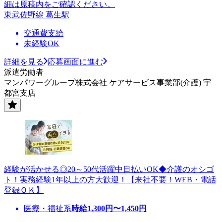
細は原稿内をご確認ください。
東武佐野線 葛生駅
交通費支給
未経験OK
詳細を見る
応募画面に進む
派遣労働者
マンパワーグループ株式会社 ケアサービス事業部(介護) 宇
都宮支店
経験が活かせる◎20～50代活躍中日払いOK◆介護のオシゴ
ト！実務経験1年以上の方大歓迎！【来社不要！WEB・電話
登録ＯＫ】
医療・福祉系
時給
1,300
円〜
1,450
円