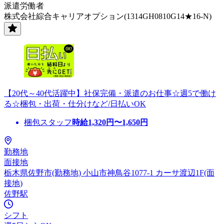
派遣労働者
株式会社綜合キャリアオプション(1314GH0810G14★16-N)
【20代～40代活躍中】社保完備・派遣のお仕事☆週5で働け
る☆梱包・出荷・仕分けなど/日払いOK
梱包スタッフ
時給
1,320
円〜
1,650
円
勤務地
面接地
栃木県佐野市(勤務地) 小山市神鳥谷1077-1 カーサ渡辺1F(面
接地)
佐野駅
シフト