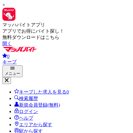
×
マッハバイトアプリ
アプリでお得にバイト探し！
無料ダウンロードはこちら
開く
0
キープ
メニュー
キープした求人を見る
0
検索履歴
新規会員登録(無料)
ログイン
ヘルプ
エリアから探す
駅から探す