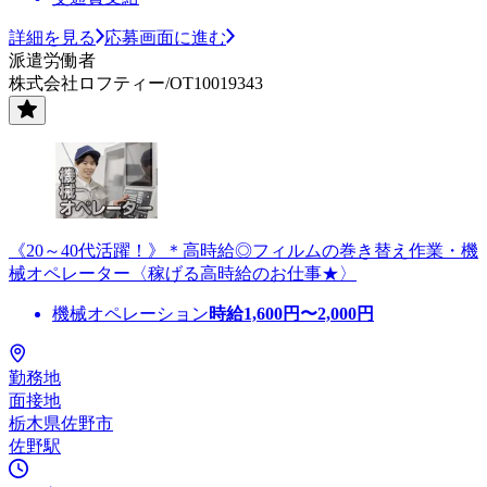
詳細を見る
応募画面に進む
派遣労働者
株式会社ロフティー/OT10019343
《20～40代活躍！》＊高時給◎フィルムの巻き替え作業・機
械オペレーター〈稼げる高時給のお仕事★〉
機械オペレーション
時給
1,600
円〜
2,000
円
勤務地
面接地
栃木県佐野市
佐野駅