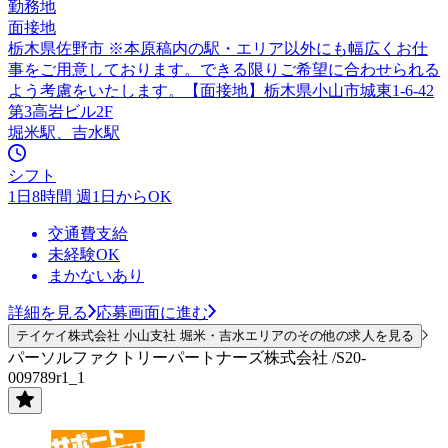
勤務地
面接地
栃木県佐野市 ※本原稿内の駅・エリア以外にも幅広くお仕
事をご用意しております。できる限りご希望に合わせられる
よう考慮をいたします。【面接地】栃木県小山市城東1-6-42
第3高岩ビル2F
堀米駅、吉水駅
シフト
1日8時間 週1日からOK
交通費支給
未経験OK
まかないあり
詳細を見る
応募画面に進む
テイケイ株式会社 小山支社 堀米・吉水エリアのその他の求人を見る
パーソルファクトリーパートナーズ株式会社 /S20-
009789r1_1