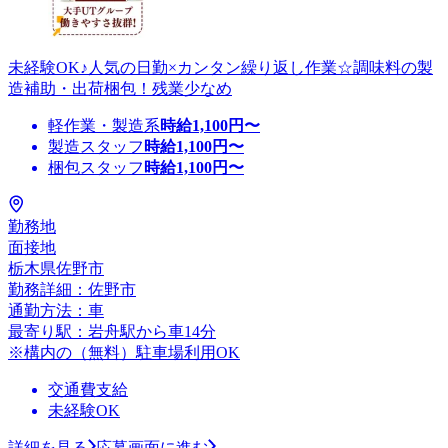
未経験OK♪人気の日勤×カンタン繰り返し作業☆調味料の製
造補助・出荷梱包！残業少なめ
軽作業・製造系
時給
1,100
円〜
製造スタッフ
時給
1,100
円〜
梱包スタッフ
時給
1,100
円〜
勤務地
面接地
栃木県佐野市
勤務詳細：佐野市
通勤方法：車
最寄り駅：岩舟駅から車14分
※構内の（無料）駐車場利用OK
交通費支給
未経験OK
詳細を見る
応募画面に進む