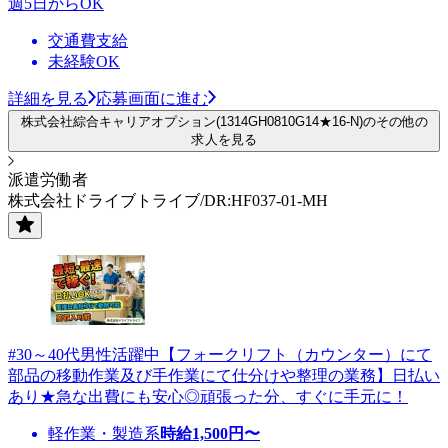
週5日からOK
交通費支給
未経験OK
詳細を見る
応募画面に進む
株式会社綜合キャリアオプション(1314GH0810G14★16-N)のその他の
求人を見る
派遣労働者
株式会社ドライブトライブ/DR:HF037-01-MH
#30～40代男性活躍中【フォークリフト（カウンター）にて
部品の移動作業及び手作業にて仕分けや整理の業務】日払い
あり★急な出費にも安心◎頑張った分、すぐに手元に！
軽作業・製造系
時給
1,500
円〜