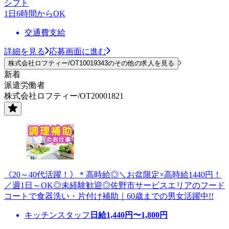
シフト
1日6時間からOK
交通費支給
詳細を見る
応募画面に進む
株式会社ロフティー/OT10019343のその他の求人を見る
新着
派遣労働者
株式会社ロフティー/OT20001821
《20～40代活躍！》＊高時給◎＼お盆限定×高時給1440円！
／週1日～OK◎未経験歓迎◎佐野市サービスエリアのフード
コートで食器洗い・片付け補助｜60歳までの男女活躍中!!
キッチンスタッフ
日給
1,440
円〜
1,800
円