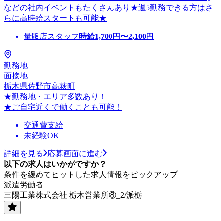
などの社内イベントもたくさんあり★週5勤務できる方はさ
らに高時給スタートも可能★
量販店スタッフ
時給
1,700
円〜
2,100
円
勤務地
面接地
栃木県佐野市高萩町
★勤務地・エリア多数あり！
★ご自宅近くで働くことも可能！
交通費支給
未経験OK
詳細を見る
応募画面に進む
以下の求人はいかがですか？
条件を緩めてヒットした求人情報をピックアップ
派遣労働者
三陽工業株式会社 栃木営業所⑧_2/派栃