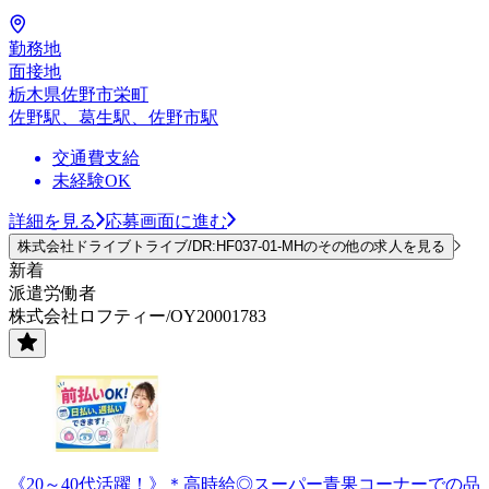
勤務地
面接地
栃木県佐野市栄町
佐野駅、葛生駅、佐野市駅
交通費支給
未経験OK
詳細を見る
応募画面に進む
株式会社ドライブトライブ/DR:HF037-01-MHのその他の求人を見る
新着
派遣労働者
株式会社ロフティー/OY20001783
《20～40代活躍！》＊高時給◎スーパー青果コーナーでの品