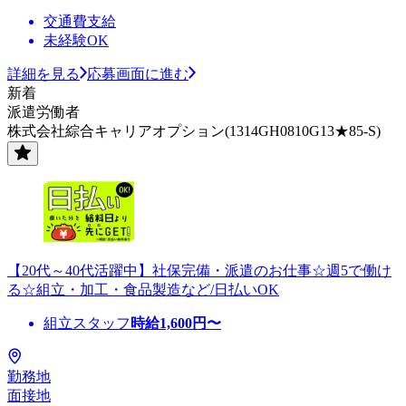
交通費支給
未経験OK
詳細を見る
応募画面に進む
新着
派遣労働者
株式会社綜合キャリアオプション(1314GH0810G13★85-S)
【20代～40代活躍中】社保完備・派遣のお仕事☆週5で働け
る☆組立・加工・食品製造など/日払いOK
組立スタッフ
時給
1,600
円〜
勤務地
面接地