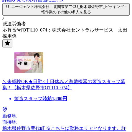
UTエージェント株式会社 北関東第二CU_栃木県佐野市_ピッキング･
軽作業のその他の求人を見る
派遣労働者
応募番号[OT]110_074：株式会社セントラルサービス 太田
採用係
＼未経験OK★日勤×土日休み／遊戯機器の製造スタッフ募
集！【栃木県佐野市OT110_074】
製造スタッフ
時給
1,200
円
勤務地
面接地
栃木県佐野市豊代町 ※こちらは勤務エリアとなります。詳