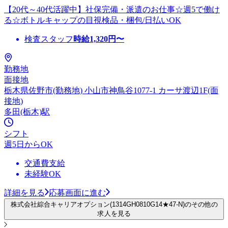
【20代～40代活躍中】社保完備・派遣のお仕事☆週5で働け
る☆ボトルキャップの目視検品・梱包/日払いOK
検査スタッフ
時給
1,320
円〜
勤務地
面接地
栃木県佐野市(勤務地) 小山市神鳥谷1077-1 カーサ渡辺1F(面
接地)
多田(栃木)駅
シフト
週5日からOK
交通費支給
未経験OK
詳細を見る
応募画面に進む
株式会社綜合キャリアオプション(1314GH0810G14★47-N)のその他の
求人を見る