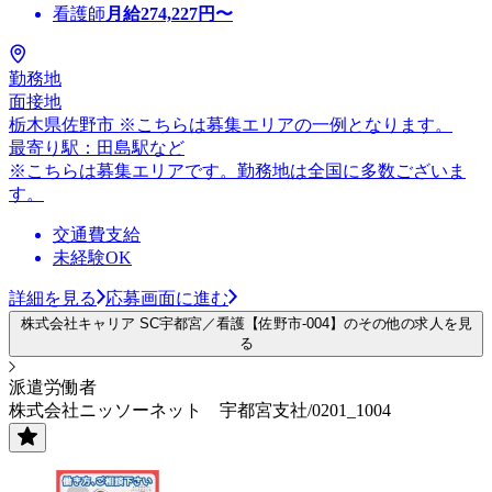
看護師
月給
274,227
円〜
勤務地
面接地
栃木県佐野市 ※こちらは募集エリアの一例となります。
最寄り駅：田島駅など
※こちらは募集エリアです。勤務地は全国に多数ございま
す。
交通費支給
未経験OK
詳細を見る
応募画面に進む
株式会社キャリア SC宇都宮／看護【佐野市-004】のその他の求人を見
る
派遣労働者
株式会社ニッソーネット 宇都宮支社/0201_1004