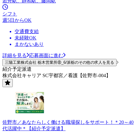
岩舟駅、静和駅、藤岡駅
シフト
週5日からOK
交通費支給
未経験OK
まかないあり
詳細を見る
応募画面に進む
三陽工業株式会社 栃木営業所⑧_6/派栃のその他の求人を見る
紹介予定派遣
株式会社キャリア SC宇都宮／看護【佐野市-004】
佐野市／あなたらしく働ける職場探しをサポート！＊20～40
代活躍中＊【紹介予定派遣】