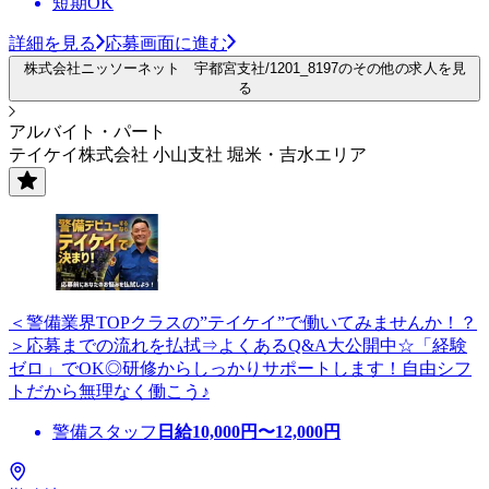
短期OK
詳細を見る
応募画面に進む
株式会社ニッソーネット 宇都宮支社/1201_8197のその他の求人を見
る
アルバイト・パート
テイケイ株式会社 小山支社 堀米・吉水エリア
＜警備業界TOPクラスの”テイケイ”で働いてみませんか！？
＞応募までの流れを払拭⇒よくあるQ&A大公開中☆「経験
ゼロ」でOK◎研修からしっかりサポートします！自由シフ
トだから無理なく働こう♪
警備スタッフ
日給
10,000
円〜
12,000
円