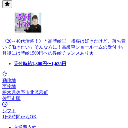
《20～40代活躍！》＊高時給◎「接客は好きだけど、落ち着
いて働きたい」そんな方に！高級車ショールームの受付 4ヶ
月後には時給1500円への昇給チャンスあり★
受付
時給
1,300
円〜
1,625
円
勤務地
面接地
栃木県佐野市北茂呂町
佐野市駅
シフト
1日8時間からOK
交通費支給