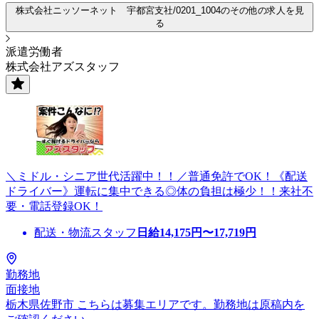
株式会社ニッソーネット 宇都宮支社/0201_1004のその他の求人を見
る
派遣労働者
株式会社アズスタッフ
＼ミドル・シニア世代活躍中！！／普通免許でOK！《配送
ドライバー》運転に集中できる◎体の負担は極少！！来社不
要・電話登録OK！
配送・物流スタッフ
日給
14,175
円〜
17,719
円
勤務地
面接地
栃木県佐野市 こちらは募集エリアです。勤務地は原稿内を